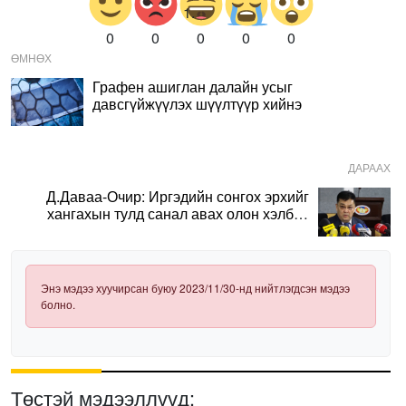
0
0
0
0
0
ӨМНӨХ
Графен ашиглан далайн усыг
давсгүйжүүлэх шүүлтүүр хийнэ
ДАРААХ
Д.Даваа-Очир: Иргэдийн сонгох эрхийг
хангахын тулд санал авах олон хэлбэр
нэвтрүүлэх шаардлагатай
Энэ мэдээ хуучирсан буюу 2023/11/30-нд нийтлэгдсэн мэдээ
болно.
Төстэй мэдээллүүд: