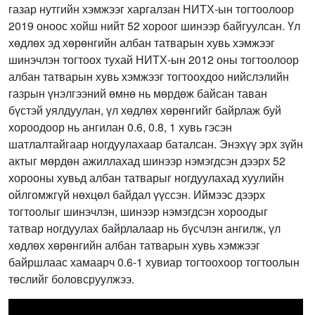
газар нутгийн хэмжээг харгалзан НИТХ-ын тогтоолоор
2019 оноос хойш нийт 52 хороог шинээр байгуулсан. Үл
хөдлөх эд хөрөнгийн албан татварын хувь хэмжээг
шинэчлэн тогтоох тухай НИТХ-ын 2012 оны тогтоолоор
албан татварын хувь хэмжээг тогтоохдоо нийслэлийн
газрын үнэлгээний өмнө нь мөрдөж байсан таван
бүстэй уялдуулан, үл хөдлөх хөрөнгийг байрлаж буй
хороодоор нь ангилан 0.6, 0.8, 1 хувь гэсэн
шатлалтайгаар ногдуулахаар баталсан. Энэхүү эрх зүйн
актыг мөрдөн ажиллахад шинээр нэмэгдсэн дээрх 52
хорооны хувьд албан татварыг ногдуулахад хуулийн
ойлгомжгүй нөхцөл байдал үүссэн. Иймээс дээрх
тогтоолыг шинэчлэн, шинээр нэмэгдсэн хороодыг
татвар ногдуулах байрлалаар нь бүсчлэн ангилж, үл
хөдлөх хөрөнгийн албан татварын хувь хэмжээг
байршлаас хамаарч 0.6-1 хувиар тогтоохоор тогтоолын
төслийг боловсруулжээ.