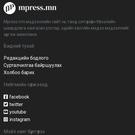
“Дэлхийн мөнгөний долоо хоног-2026” аян Төв
аймагт үргэлжилж байна
2026-04-03 12:00:00
Mpress.mn мэдээллийн сайт нь танд сэтгүүлзүйн бүтээлийн
шаардлага хангасан улстөр, эдийн засгийн мэдээ мэдээллийг
BTS-ийн тоглолтыг Netflix дэлхий даяар шууд
хүргэж ажиллана.
дамжуулна
2026-03-08 16:04:00
14
Бидний тухай
Редакцийн бодлого
Иргэдийн төлөөлөгчдийн хурлын 2026 оны
нөхөн сонгууль 6 дугаар сарын 21-нд болно
Сурталчилгаа байршуулах
2026-03-05 11:36:28
Холбоо барих
Нийгмийн сүлжээнд
Д.Тэгшбаяр: НҮБ-ын тогтоол санаачилж,
батлуулсан нь Монгол Улсын манлайллыг олон
улсад таниулсан
facebook
2026-03-04 09:00:00
twitter
youtube
Ерөнхийлөгч өө, жоомоо алах гээд байшингаа
шатаав!
instagram
2026-02-27 16:40:00
2
Мэйл хаяг бүртгүүлэх