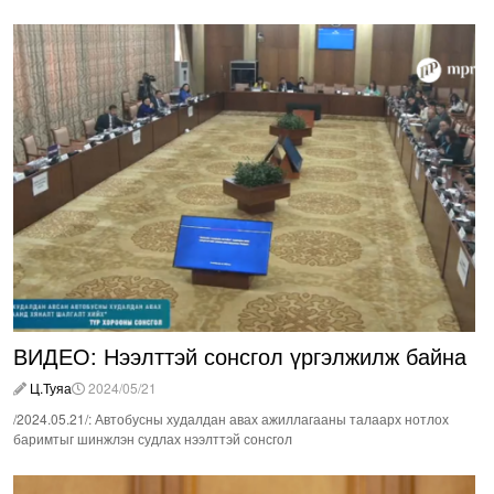
ВИДЕО: Нээлттэй сонсгол үргэлжилж байна
Ц.Туяа
2024/05/21
/2024.05.21/: Автобусны худалдан авах ажиллагааны талаарх нотлох
баримтыг шинжлэн судлах нээлттэй сонсгол