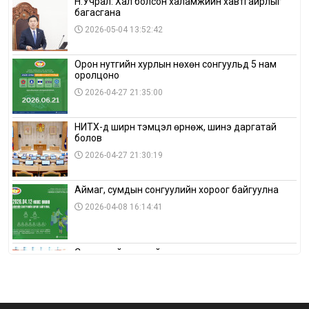
Н.Учрал: Хал болсон халамжийн хавтгайрлыг
багасгана
2026-05-04 13:52:42
Орон нутгийн хурлын нөхөн сонгуульд 5 нам
оролцоно
2026-04-27 21:35:00
НИТХ-д ширүүн тэмцэл өрнөж, шинэ даргатай
болов
2026-04-27 21:30:19
Аймаг, сумдын сонгуулийн хороог байгуулна
2026-04-08 16:14:41
Сонгуулийн хуулийн зөрчил, шалгах,
шийдвэрлэх ажиллагааны талаар хэлэлцлээ
2026-04-08 16:09:26