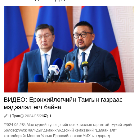
ВИДЕО: Ерөнхийлөгчийн Тамгын газраас
мэдээлэл өгч байна
Ц.Туяа
2024/05/28
1
/2024.05.28/: Мал сүргийн үнэ цэнийг өсгөх, малын гаралтай түүхий эдийг
боловсруулж малчдыг дэмжих үндэсний хэмжээний “Цагаан алт”
хөтөлбөрийг Монгол Улсын Ерөнхийлөгчөөс УИХ-ын даргад