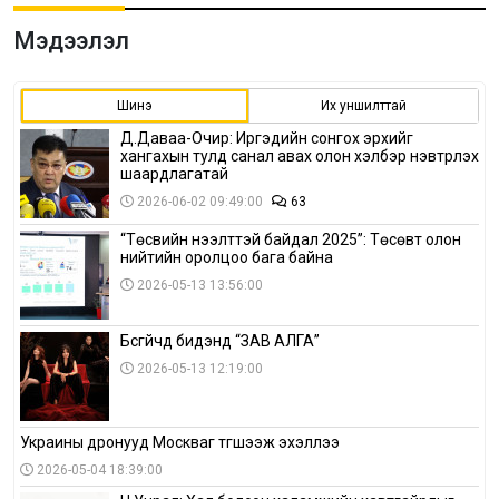
Мэдээлэл
Шинэ
Их уншилттай
Д.Даваа-Очир: Иргэдийн сонгох эрхийг
хангахын тулд санал авах олон хэлбэр нэвтрүүлэх
шаардлагатай
2026-06-02 09:49:00
63
“Төсвийн нээлттэй байдал 2025”: Төсөвт олон
нийтийн оролцоо бага байна
2026-05-13 13:56:00
Бүсгүйчүүд бидэнд “ЗАВ АЛГА”
2026-05-13 12:19:00
Украины дронууд Москваг түгшээж эхэллээ
2026-05-04 18:39:00