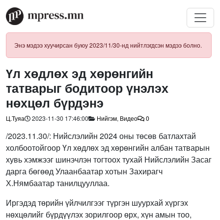
Энэ мэдээ хуучирсан буюу 2023/11/30-нд нийтлэгдсэн мэдээ болно.
Үл хөдлөх эд хөрөнгийн
татварыг бодитоор үнэлэх
нөхцөл бүрдэнэ
Ц.Туяа
2023-11-30 17:46:00
Нийгэм
,
Видео
0
/2023.11.30/: Нийслэлийн 2024 оны төсөв батлахтай
холбоотойгоор Үл хөдлөх эд хөрөнгийн албан татварын
хувь хэмжээг шинэчлэн тогтоох тухай Нийслэлийн Засаг
дарга бөгөөд Улаанбаатар хотын Захирагч
Х.Нямбаатар танилцууллаа.
Иргэдэд төрийн үйлчилгээг түргэн шуурхай хүргэх
нөхцөлийг бүрдүүлэх зорилгоор өрх, хүн амын тоо,