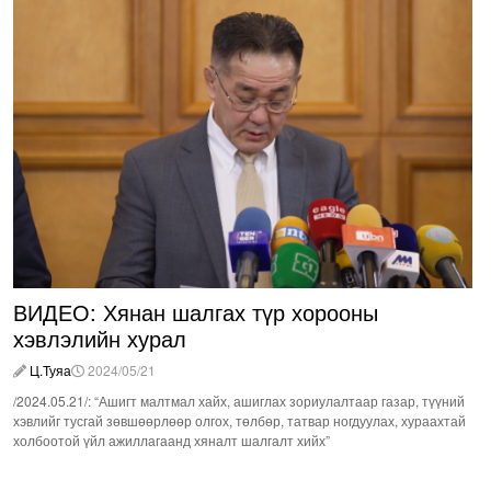
ВИДЕО: Хянан шалгах түр хорооны
хэвлэлийн хурал
Ц.Туяа
2024/05/21
/2024.05.21/: “Ашигт малтмал хайх, ашиглах зориулалтаар газар, түүний
хэвлийг тусгай зөвшөөрлөөр олгох, төлбөр, татвар ногдуулах, хураахтай
холбоотой үйл ажиллагаанд хяналт шалгалт хийх”