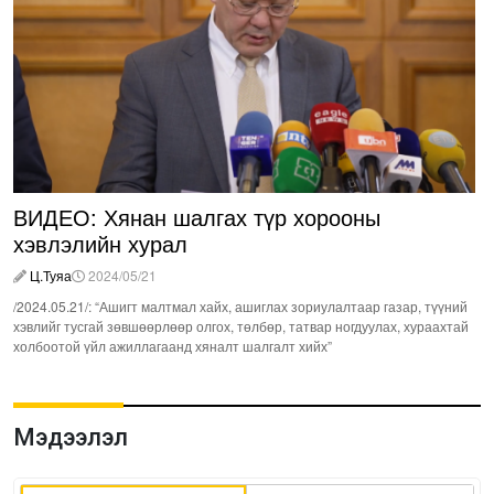
ВИДЕО: Хянан шалгах түр хорооны
хэвлэлийн хурал
Ц.Туяа
2024/05/21
/2024.05.21/: “Ашигт малтмал хайх, ашиглах зориулалтаар газар, түүний
хэвлийг тусгай зөвшөөрлөөр олгох, төлбөр, татвар ногдуулах, хураахтай
холбоотой үйл ажиллагаанд хяналт шалгалт хийх”
Мэдээлэл