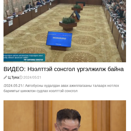
ВИДЕО: Нээлттэй сонсгол үргэлжилж байна
Ц.Туяа
2024/05/21
/2024.05.21/: Автобусны худалдан авах ажиллагааны талаарх нотлох
баримтыг шинжлэн судлах нээлттэй сонсгол