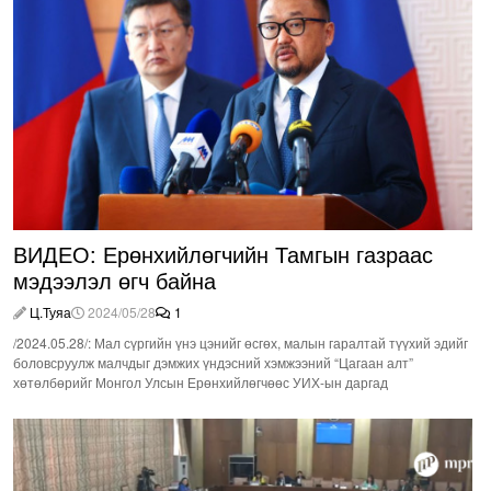
ВИДЕО: Ерөнхийлөгчийн Тамгын газраас
мэдээлэл өгч байна
Ц.Туяа
2024/05/28
1
/2024.05.28/: Мал сүргийн үнэ цэнийг өсгөх, малын гаралтай түүхий эдийг
боловсруулж малчдыг дэмжих үндэсний хэмжээний “Цагаан алт”
хөтөлбөрийг Монгол Улсын Ерөнхийлөгчөөс УИХ-ын даргад