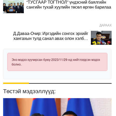
“ТУСГААР ТОГТНОЛ” үндэсний баялгийн
сангийн тухай хуулийн төсөл өргөн барилаа
ДАРААХ
Д.Даваа-Очир: Иргэдийн сонгох эрхийг
хангахын тулд санал авах олон хэлбэр
нэвтрүүлэх шаардлагатай
Энэ мэдээ хуучирсан буюу 2023/11/29-нд нийтлэгдсэн мэдээ
болно.
Төстэй мэдээллүүд: