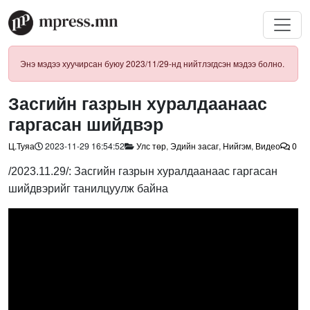
Энэ мэдээ хуучирсан буюу 2023/11/29-нд нийтлэгдсэн мэдээ болно.
Засгийн газрын хуралдаанаас
гаргасан шийдвэр
Ц.Туяа
2023-11-29 16:54:52
Улс төр
,
Эдийн засаг
,
Нийгэм
,
Видео
0
/2023.11.29/: Засгийн газрын хуралдаанаас гаргасан
шийдвэрийг танилцуулж байна