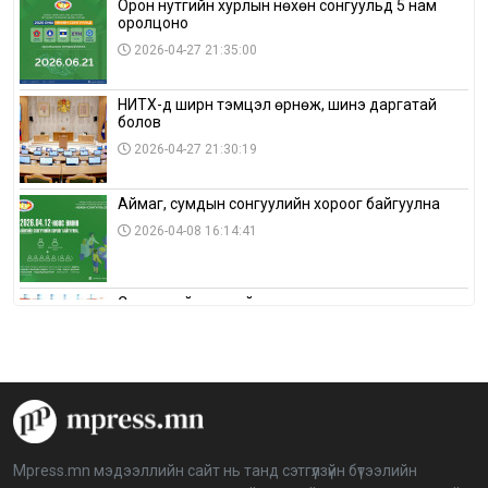
Орон нутгийн хурлын нөхөн сонгуульд 5 нам
оролцоно
2026-04-27 21:35:00
НИТХ-д ширүүн тэмцэл өрнөж, шинэ даргатай
болов
2026-04-27 21:30:19
Аймаг, сумдын сонгуулийн хороог байгуулна
2026-04-08 16:14:41
Сонгуулийн хуулийн зөрчил, шалгах,
шийдвэрлэх ажиллагааны талаар хэлэлцлээ
2026-04-08 16:09:26
“Дэлхийн мөнгөний долоо хоног-2026” аян Төв
аймагт үргэлжилж байна
2026-04-03 12:00:00
Mpress.mn мэдээллийн сайт нь танд сэтгүүлзүйн бүтээлийн