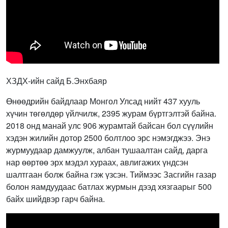
ХЗДХ-ийн сайд Б.Энхбаяр
Өнөөдрийн байдлаар Монгол Улсад нийт 437 хууль
хүчин төгөлдөр үйлчилж, 2395 журам бүртгэлтэй байна.
2018 онд манай улс 906 журамтай байсан бол сүүлийн
хэдэн жилийн дотор 2500 болтлоо эрс нэмэгджээ. Энэ
журмуудаар дамжуулж, албан тушаалтан сайд, дарга
нар өөртөө эрх мэдэл хураах, авлигажих үндсэн
шалтгаан болж байна гэж үзсэн. Тиймээс Засгийн газар
болон яамдуудаас батлах журмын дээд хязгаарыг 500
байх шийдвэр гарч байна.