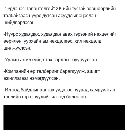
-“Эрдэнэс Тавантолгой” ХК-ийн тусгай зөвшөөрлийн
талбайгаас нүүрс дутсан асуудлыг эцэслэн
шийдвэрлэсэн.
-Нүүрс худалдах, худалдан авах гэрээний нөхцөлийг
өөрчлөн, уурхайн ам нөхцөлөөс, хил нөхцөлд
шилжүүлсэн.
-Уулын ажил гүйцэтгэх зардлыг бууруулсан.
-Компанийн өр төлбөрийг барагдуулж, ашигт
ажиллагааг нэмэгдүүлсэн.
-Ил тод байдлыг хангах үүднээс нууцад хамруулсан
төслийн гэрээнүүдийг ил тод болгосон.