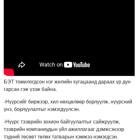
БЭТ томилогдсон нэг жилийн хугацаанд дараах үр дүн
гарсан гэж үзэж байна.
-Нүүрсийг биржээр, хил нөхцөлөөр борлуулж, нүүрсний
үнэ, борлуулалтыг нэмэгдүүлсэн.
-Нүүрс тээврийн зохион байгуулалтыг сайжруулж,
тээврийн компаниудын үйл ажиллагааг дэмжсэнээр
тэдний төсөвт төлөх татварын хэмжээ нэмэгдсэн.