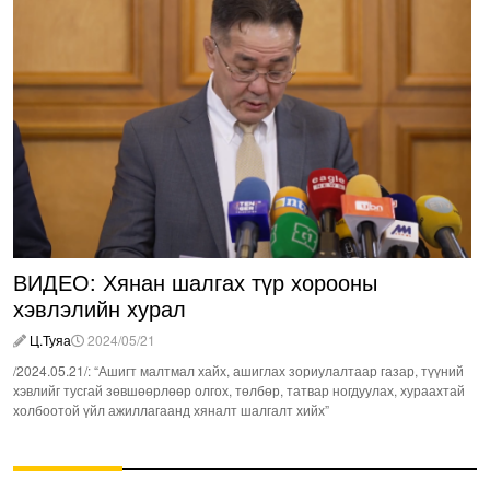
ВИДЕО: Хянан шалгах түр хорооны
хэвлэлийн хурал
Ц.Туяа
2024/05/21
/2024.05.21/: “Ашигт малтмал хайх, ашиглах зориулалтаар газар, түүний
хэвлийг тусгай зөвшөөрлөөр олгох, төлбөр, татвар ногдуулах, хураахтай
холбоотой үйл ажиллагаанд хяналт шалгалт хийх”