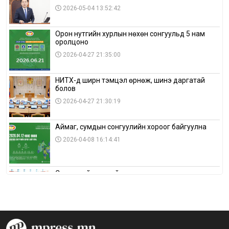
2026-05-04 13:52:42
Орон нутгийн хурлын нөхөн сонгуульд 5 нам
оролцоно
2026-04-27 21:35:00
НИТХ-д ширүүн тэмцэл өрнөж, шинэ даргатай
болов
2026-04-27 21:30:19
Аймаг, сумдын сонгуулийн хороог байгуулна
2026-04-08 16:14:41
Сонгуулийн хуулийн зөрчил, шалгах,
шийдвэрлэх ажиллагааны талаар хэлэлцлээ
2026-04-08 16:09:26
“Дэлхийн мөнгөний долоо хоног-2026” аян Төв
аймагт үргэлжилж байна