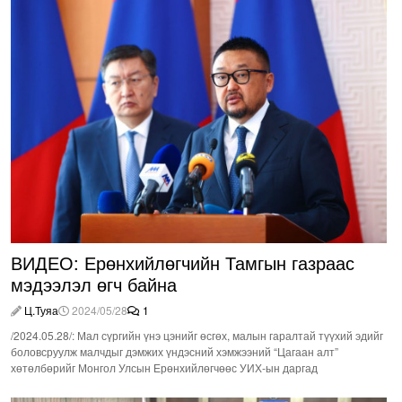
ВИДЕО: Ерөнхийлөгчийн Тамгын газраас
мэдээлэл өгч байна
Ц.Туяа
2024/05/28
1
/2024.05.28/: Мал сүргийн үнэ цэнийг өсгөх, малын гаралтай түүхий эдийг
боловсруулж малчдыг дэмжих үндэсний хэмжээний “Цагаан алт”
хөтөлбөрийг Монгол Улсын Ерөнхийлөгчөөс УИХ-ын даргад