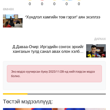
0
0
0
0
0
ӨМНӨХ
“Хүндлэл хамгийн том гэрэл” аян эхэллээ
ДАРААХ
Д.Даваа-Очир: Иргэдийн сонгох эрхийг
хангахын тулд санал авах олон хэлбэр
нэвтрүүлэх шаардлагатай
Энэ мэдээ хуучирсан буюу 2023/11/28-нд нийтлэгдсэн мэдээ
болно.
Төстэй мэдээллүүд: