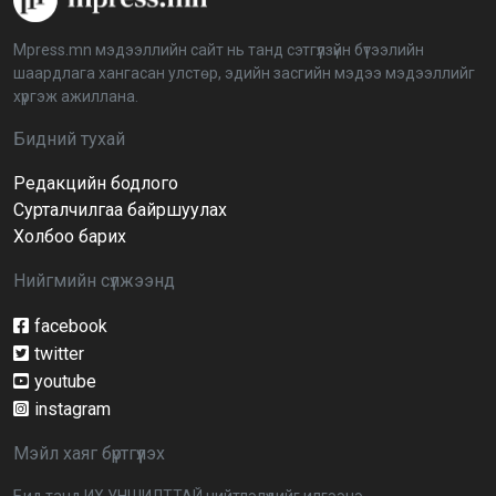
2026-04-03 12:00:00
Mpress.mn мэдээллийн сайт нь танд сэтгүүлзүйн бүтээлийн
шаардлага хангасан улстөр, эдийн засгийн мэдээ мэдээллийг
BTS-ийн тоглолтыг Netflix дэлхий даяар шууд
хүргэж ажиллана.
дамжуулна
2026-03-08 16:04:00
14
Бидний тухай
Редакцийн бодлого
Иргэдийн төлөөлөгчдийн хурлын 2026 оны
нөхөн сонгууль 6 дугаар сарын 21-нд болно
Сурталчилгаа байршуулах
2026-03-05 11:36:28
Холбоо барих
Нийгмийн сүлжээнд
Д.Тэгшбаяр: НҮБ-ын тогтоол санаачилж,
батлуулсан нь Монгол Улсын манлайллыг олон
улсад таниулсан
facebook
2026-03-04 09:00:00
twitter
youtube
Ерөнхийлөгч өө, жоомоо алах гээд байшингаа
шатаав!
instagram
2026-02-27 16:40:00
2
Мэйл хаяг бүртгүүлэх
Улс төрийн намуудын 2025 оны тайлан олон
Бид танд ИХ УНШИЛТТАЙ нийтлэлүүдийг илгээнэ.