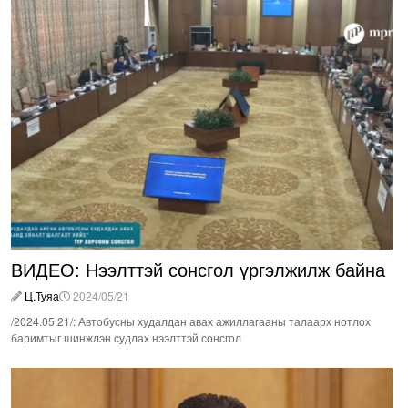
ВИДЕО: Нээлттэй сонсгол үргэлжилж байна
Ц.Туяа
2024/05/21
/2024.05.21/: Автобусны худалдан авах ажиллагааны талаарх нотлох
баримтыг шинжлэн судлах нээлттэй сонсгол