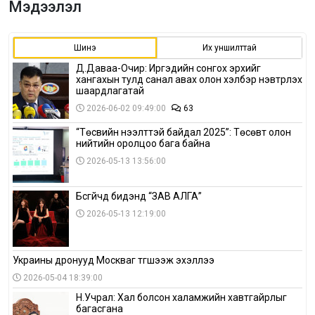
Мэдээлэл
Шинэ
Их уншилттай
Д.Даваа-Очир: Иргэдийн сонгох эрхийг
хангахын тулд санал авах олон хэлбэр нэвтрүүлэх
шаардлагатай
2026-06-02 09:49:00
63
“Төсвийн нээлттэй байдал 2025”: Төсөвт олон
нийтийн оролцоо бага байна
2026-05-13 13:56:00
Бүсгүйчүүд бидэнд “ЗАВ АЛГА”
2026-05-13 12:19:00
Украины дронууд Москваг түгшээж эхэллээ
2026-05-04 18:39:00
Н.Учрал: Хал болсон халамжийн хавтгайрлыг
багасгана