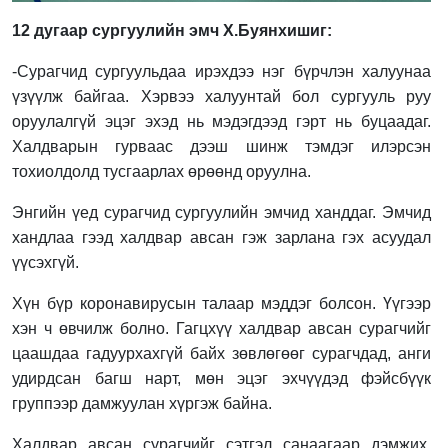
12 дугаар сургуулийн эмч Х.Буянхишиг:
-Сурагчид сургуульдаа ирэхдээ нэг бүрчлэн халуунаа
үзүүлж байгаа. Хэрвээ халуунтай бол сургууль руу
оруулалгүй эцэг эхэд нь мэдэгдээд гэрт нь буцаадаг.
Халдварын гурваас дээш шинж тэмдэг илэрсэн
тохиолдолд тусгаарлах өрөөнд оруулна.
Энгийн үед сурагчид сургуулийн эмчид ханддаг. Эмчид
хандлаа гээд халдвар авсан гэж зарлана гэх асуудал
үүсэхгүй.
Хүн бүр коронавирусын талаар мэддэг болсон. Үүгээр
хэн ч өвчилж болно. Гагцхүү халдвар авсан сурагчийг
цаашдаа гадуурхахгүй байх зөвлөгөөг сурагчдад, анги
удирдсан багш нарт, мөн эцэг эхчүүдэд фэйсбүүк
группээр дамжуулан хүргэж байна.
Халдвар авсан сурагчийг сэтгэл санаагаар дэмжих,