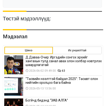
Төстэй мэдээллүүд:
Мэдээлэл
Шинэ
Их уншилттай
Д.Даваа-Очир: Иргэдийн сонгох эрхийг
хангахын тулд санал авах олон хэлбэр нэвтрүүлэх
шаардлагатай
2026-06-02 09:49:00
63
“Төсвийн нээлттэй байдал 2025”: Төсөвт олон
нийтийн оролцоо бага байна
2026-05-13 13:56:00
Бүсгүйчүүд бидэнд “ЗАВ АЛГА”