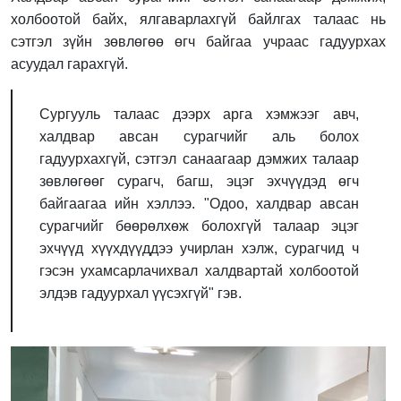
холбоотой байх, ялгаварлахгүй байлгах талаас нь
сэтгэл зүйн зөвлөгөө өгч байгаа учраас гадуурхах
асуудал гарахгүй.
Сургууль талаас дээрх арга хэмжээг авч,
халдвар авсан сурагчийг аль болох
гадуурхахгүй, сэтгэл санаагаар дэмжих талаар
зөвлөгөөг сурагч, багш, эцэг эхчүүдэд өгч
байгаагаа ийн хэллээ. "Одоо, халдвар авсан
сурагчийг бөөрөлхөж болохгүй талаар эцэг
эхчүүд хүүхдүүддээ учирлан хэлж, сурагчид ч
гэсэн ухамсарлачихвал халдвартай холбоотой
элдэв гадуурхал үүсэхгүй" гэв.