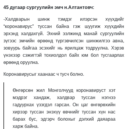
45 дугаар сургуулийн эмч н.Алтантовч:
-Халдварын шинж тэмдэг илэрсэн хүүхдийг
“коронавирус” туссан байна гэж шуугиж хүүхдийн
эрхэнд халдахгүй. Эхний ээлжинд манай сургуулийн
зүгээс эмчийн өрөөнд түргэвчилсэн шинжилгээ авна,
зовуурь байгаа эсэхийг нь ярилцаж тодруулна. Хэрэв
үнэхээр сэжигтэй тохиолдол байх юм бол тусгаарлах
өрөөнд оруулна.
Коронавирусыг хаанаас ч тусч болно.
Өнгөрсөн жил Монголчууд коронавируст хэт
мэдрэг хандаж, халдвар туссан нэгнээ
гадуурхах үзэгдэл гарсан. Он цаг өнгөрөхийн
хирээр туссан энэхүү өвчнийг туссан хүн нас
барах бус, эдгэрч болохыг дэлхий даяараа
харж байна.