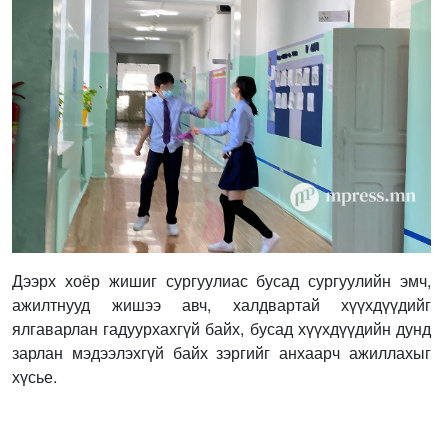
Дээрх хоёр жишиг сургуулиас бусад сургуулийн эмч,
ажилтнууд жишээ авч, халдвартай хүүхдүүдийг
ялгаварлан гадуурхахгүй байх, бусад хүүхдүүдийн дунд
зарлан мэдээлэхгүй байх зэргийг анхаарч ажиллахыг
хүсье.