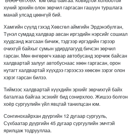
“БӨӨРӨЛХӨХ” юм биш байгаа. Ковидтой холбоотой
хүний эрхийн олон зөрчил гаргасан гашуун туршлага
манай улсад цөөнгүй бий.
Хамгийн сүүлд гэхэд Хөвсгөл аймгийн Эрдэнэбулган,
Түнэл сумдад халдвар авсан иргэдийн нэрсийг сошиал
хуудсанд жагсаан бичиж, тэдгээр иргэдийн гэрээр
очихгүй байхыг сумын удирдлагууд бичсэн зөрчил
гарсан. Мөн өнгөрөгч хавар автобусанд зорчиж байсан
халдвартай залууг автобуснаас хөөн гаргасан, орон
нутагт халдвартай хүүхдээ гэрээсээ хөөсөн зэрэг олон
хэрэг гарсан билээ.
Тиймээс халдвартай хүүхдийн эрхийг зөрчихгүй байх
баталгаа байгаа эсэхийг бид сонирхлоо. Жишээ болгон
хоёр сургуулийн үйл явцтай танилцсан юм.
Сонгинохайрхан дүүргийн 12 дугаар сургууль,
Сүхбаатар дүүргийн 45 дугаар сургуулийн эмчтэй
ярилцаж тодрууллаа.