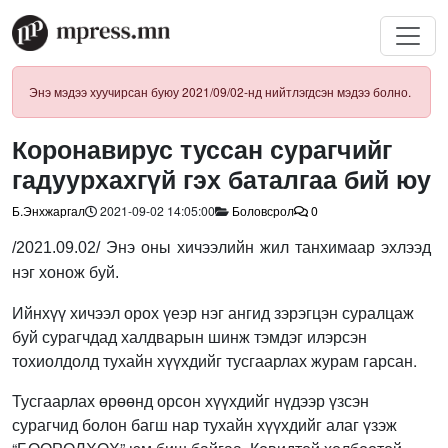
Энэ мэдээ хуучирсан буюу 2021/09/02-нд нийтлэгдсэн мэдээ болно.
Коронавирус туссан сурагчийг
гадуурхахгүй гэх баталгаа бий юу
Б.Энхжаргал
2021-09-02 14:05:00
Боловсрол
0
/2021.09.02/ Энэ оны хичээлийн жил танхимаар эхлээд
нэг хонож буй.
Ийнхүү хичээл орох үеэр нэг ангид зэрэгцэн суралцаж
буй сурагчдад халдварын шинж тэмдэг илэрсэн
тохиолдолд тухайн хүүхдийг тусгаарлах журам гарсан.
Тусгаарлах өрөөнд орсон хүүхдийг нүдээр үзсэн
сурагчид болон багш нар тухайн хүүхдийг алаг үзэж