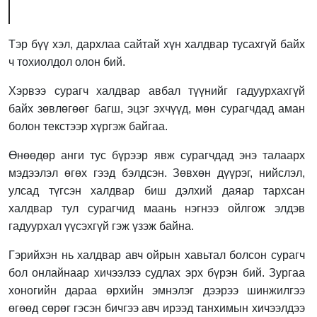
Тэр бүү хэл, дархлаа сайтай хүн халдвар тусахгүй байх
ч тохиолдол олон бий.
Хэрвээ сурагч халдвар авбал түүнийг гадуурхахгүй
байх зөвлөгөөг багш, эцэг эхчүүд, мөн сурагчдад аман
болон текстээр хүргэж байгаа.
Өнөөдөр анги тус бүрээр явж сурагчдад энэ талаарх
мэдээлэл өгөх гээд бэлдсэн. Зөвхөн дүүрэг, нийслэл,
улсад түгсэн халдвар биш дэлхий даяар тархсан
халдвар тул сурагчид маань нэгнээ ойлгож элдэв
гадуурхал үүсэхгүй гэж үзэж байна.
Гэрийхэн нь халдвар авч ойрын хавьтал болсон сурагч
бол онлайнаар хичээлээ судлах эрх бүрэн бий. Зургаа
хоногийн дараа өрхийн эмнэлэг дээрээ шинжилгээ
өгөөд сөрөг гэсэн бичгээ авч ирээд танхимын хичээлдээ