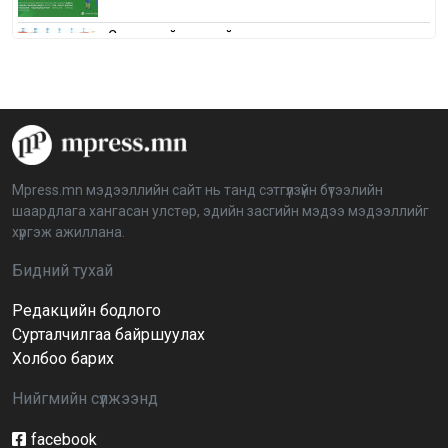
Сонгуулийн хуулийн зөрчил, шалгах,
шийдвэрлэх ажиллагааны талаар хэлэлцлээ
2026-04-08 16:09:26
“Дэлхийн мөнгөний долоо хоног-2026” аян Төв
аймагт үргэлжилж байна
2026-04-03 12:00:00
Mpress.mn мэдээллийн сайт нь танд сэтгүүлзүйн бүтээлийн
шаардлага хангасан улстөр, эдийн засгийн мэдээ мэдээллийг
BTS-ийн тоглолтыг Netflix дэлхий даяар шууд
хүргэж ажиллана.
дамжуулна
2026-03-08 16:04:00
14
Бидний тухай
Редакцийн бодлого
Иргэдийн төлөөлөгчдийн хурлын 2026 оны
нөхөн сонгууль 6 дугаар сарын 21-нд болно
Сурталчилгаа байршуулах
2026-03-05 11:36:28
Холбоо барих
Нийгмийн сүлжээнд
Д.Тэгшбаяр: НҮБ-ын тогтоол санаачилж,
батлуулсан нь Монгол Улсын манлайллыг олон
улсад таниулсан
facebook