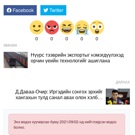
Facebook
Twitter
0
0
0
0
0
ӨМНӨХ
Нүүрс тээврийн экспортыг нэмэгдүүлэхэд
орчин үеийн технологийг ашиглана
ДАРААХ
Д.Даваа-Очир: Иргэдийн сонгох эрхийг
хангахын тулд санал авах олон хэлбэр
нэвтрүүлэх шаардлагатай
Энэ мэдээ хуучирсан буюу 2021/09/02-нд нийтлэгдсэн мэдээ
болно.