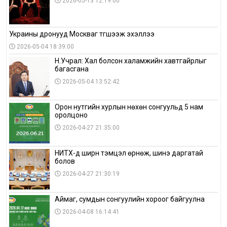
2026-05-13 12:19:00
Украины дронууд Москваг түгшээж эхэллээ
2026-05-04 18:39:00
Н.Учрал: Хал болсон халамжийн хавтгайрлыг
багасгана
2026-05-04 13:52:42
Орон нутгийн хурлын нөхөн сонгуульд 5 нам
оролцоно
2026-04-27 21:35:00
НИТХ-д ширүүн тэмцэл өрнөж, шинэ даргатай
болов
2026-04-27 21:30:19
Аймаг, сумдын сонгуулийн хороог байгуулна
2026-04-08 16:14:41