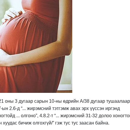
1 оны 3 дугаар сарын 10-ны өдрийн А/38 дугаар тушаалаар
ын 2.6-д “... жирэмсний тэтгэмж авах эрх үүссэн иргэнд
гтойд ... олгоно”, 4.8.2-т “... жирэмсний 31-32 долоо хоногт
 хуудас бичиж олгохгүй/” гэж тус тус заасан байна.