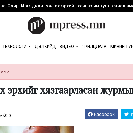
аа-Очир: Иргэдийн сонгох эрхийг хангахын тулд санал ава
ТЕХНОЛОГИ
ДЭЛХИЙД
ВИДЕО
ЯРИЛЦЛАГА
МИНИЙ ТУ
болно.
х эрхийг хязгаарласан журмы
в
Facebook
T
эм
0