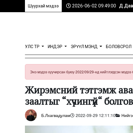
2026-06-02 09:49:00
Д.Дав
Шуурхай мэдээ
УЛС ТӨР
ИНДЭР
ЭРҮҮЛ МЭНД
БОЛОВСРОЛ
Энэ мэдээ хуучирсан буюу 2022/09/29-нд нийтлэгдсэн мэдээ 
Жирэмсний тэтгэмж ава
заалтыг “хүчингүй“ болго
Б.Лхагвадулам
2022-09-29 12:11:10
Нийг