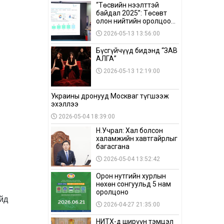
“Төсвийн нээлттэй
байдал 2025”: Төсөвт
олон нийтийн оролцоо
бага байна
2026-05-13 13:56:00
Бүсгүйчүүд бидэнд “ЗАВ
АЛГА”
2026-05-13 12:19:00
Украины дронууд Москваг түгшээж
эхэллээ
2026-05-04 18:39:00
Н.Учрал: Хал болсон
халамжийн хавтгайрлыг
багасгана
2026-05-04 13:52:42
Орон нутгийн хурлын
нөхөн сонгуульд 5 нам
оролцоно
ойд
2026-04-27 21:35:00
НИТХ-д ширүүн тэмцэл