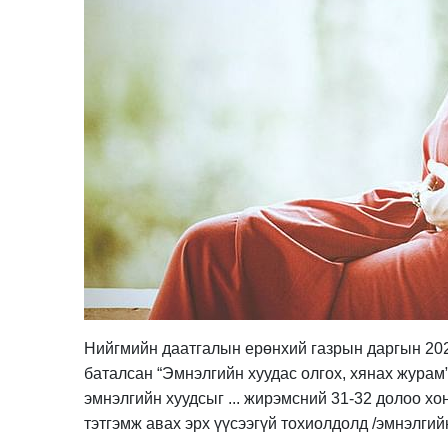
Нийгмийн даатгалын ерөнхий газрын даргын 202
баталсан “Эмнэлгийн хуудас олгох, хянах журам”-
эмнэлгийн хуудсыг ... жирэмсний 31-32 долоо хоно
тэтгэмж авах эрх үүсээгүй тохиолдолд /эмнэлгийн