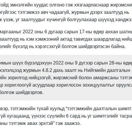
гтойд эмнэлгийн хуудас олгоно гэж хязгаарласнаар жирэмсни
гүйгээс тэтгэмжээ авч чадаагүй, журмын дээрх заалтууд нь
ж үзэж, уг заалтуудыг хүчингүй болгуулахаар шүүхэд ханджэ
аргааныг 2022 оны 6 дугаар сарын 17-ны өдөр анхан шатн
 заалтууд нь хэм хэмжээний актад тавигдах шаардлагад ний
жлэлийг бүхэлд нь хэрэгсэхгүй болгож шийдвэрлэсэн байна.
имын шүүх бүрэлдэхүүн 2022 оны 9 дүгээр сарын 28-ны өдө
 хэлэлцээд журмын 4.8.2 дахь заалт нь Нийгмийн даатгалын
улийн зорилгод нийцээгүй, жирэмсний болон амаржсаны тэтг
ар хориглоогүй асуудлаар хориглосон зохицуулалтыг оруулс
 болгож шийдвэрлэв.
эвэр, тэтгэмжийн тухай хуульд “тэтгэмжийн даатгалын шимтг
й хугацаанд, үүнээс сүүлийн 6 сард нь уг шимтгэлийг тасра
ны тэтгэмж авах эрхтэй” гэж заажээ.