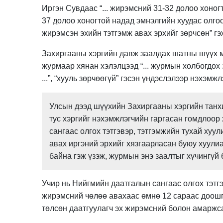
Иргэн Сувдаас “... жирэмсний 31-32 долоо хоно
37 долоо хоногтой надад эмнэлгийн хуудас олгоо
жирэмсэн эхийн тэтгэмж авах эрхийг зөрчсөн” гэ
Захиргааны хэргийн давж заалдах шатны шүүх м
журмаар хянан хэлэлцээд “... журмын холбогдох
...”, “хууль зөрчөөгүй” гэсэн үндэслэлээр нэхэм
Улсын дээд шүүхийн Захиргааны хэргийн танх
тус хэргийг нэхэмжлэгчийн гаргасан гомдлоор
сангаас олгох тэтгэвэр, тэтгэмжийн тухай ху
авах иргэний эрхийг хязгаарласан буюу хуули
байна гэж үзэж, журмын энэ заалтыг хүчингүй
Учир нь Нийгмийн даатгалын сангаас олгох тэтг
жирэмсний чөлөө авахаас өмнө 12 сараас доошгү
төлсөн даатгуулагч эх жирэмсний болон амаржса