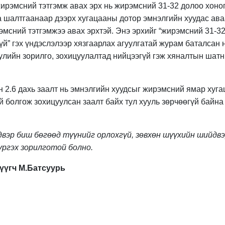
ирэмсний тэтгэмж авах эрх нь жирэмсний 31-32 долоо хоног
а шалтгаанаар дээрх хугацааны дотор эмнэлгийн хуудас ава
эмсний тэтгэмжээ авах эрхтэй. Энэ эрхийг “жирэмсний 31-3
үй” гэх үндэслэлээр хязгаарлах агуулгатай журам баталсан 
уулийн зорилго, зохицуулалтад нийцээгүй гэж хяналтын шат
н 2.6 дахь заалт нь эмнэлгийн хуудсыг жирэмсний ямар хуг
 болгож зохицуулсан заалт байх тул хууль зөрчөөгүй байна
двэр биш бөгөөд түүнийг орлохгүй, зөвхөн шүүхийн шийдв
ргэх зорилготой болно.
үүгч М.Батсуурь