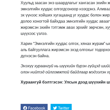
Хуульд заасан энэ шаардлагыг хангасан эхийн ж
эмнэлгийн хуудас олгогдсоноор нээгдэнэ. Алива
эх үүнээс хойших хугацаанд уг хуудас болон жир
долоо хоногтой байхдаа эмнэлгийн хуудас авааг
жирэмсэн эхийн тэтгэмж авах эрхийг зөрчсөн, х
шүүхээс үзлээ.
Харин “Эмнэлгийн хуудас олгох, хянах журам”-ы
аль байгууллага жирэмсэн эхэд олгохыг тодорхой
дүгнэсэн байна.
Энэхүү хураангуй нь шүүхийн бүрэн гүйцэд ший
олон нийтэд ойлгомжтой байдлаар мэдээлэн хү
Хураангуй бэлтгэсэн: Улсын дээд шүүхийн ш
Facebook
Twitter