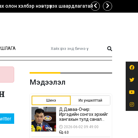
х олон хэлбэр нэвтрүүлэх шаардлагатай
РШЛАГА
Мэдээлэл
н
Шинэ
Их уншилттай
Д.Даваа-Очир:
Иргэдийн сонгох эрхийг
witter
хангахын тулд санал
авах олон хэлбэр
2026-06-02 09:49:00
нэвтрүүлэх
63
шаардлагатай