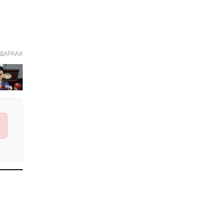
Улстөрд хэн мөнгө
төлдөг вэ буюу
мөнгөний мөрийг
цахимаар мөшгих нь
2026-02-11 15:09:00
ДАРААХ
СЕХ: Улс төрийн 6 намыг
идэвхгүйд тооцуулах
асуудлаар Дээд шүүхэд
мэдээлэл хүргүүлнэ
2026-02-11 11:50:00
Эпштэйний файлууд:
Х.Баттулгатай
холбоотой имэйлийн
илэрцүүд олдлоо
2026-02-03 10:30:00
Улс төрийн нам ЯАГААД
ХЭРЭГТЭЙ вэ?
2026-02-02 12:00:00
Ерөнхий сайд
Г.Занданшатар Монгол
Улсыг ямар
байгууллагат нэгтгэв?
2026-01-23 13:59:00