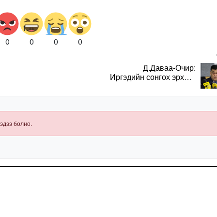
0
0
0
0
Д.Даваа-Очир:
Иргэдийн сонгох эрхийг
хангахын тулд санал
авах олон хэлбэр
нэвтрүүлэх
шаардлагатай
эдээ болно.