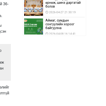
өрнөж, шинэ даргатай
й 36-
болов
2026-04-27 21:30:19
э.
Аймаг, сумдын
сонгуулийн хороог
ы
байгуулна
цсэн
2026-04-08 16:14:41
Сонгуулийн хуулийн
зөрчил, шалгах,
шийдвэрлэх
р
ажиллагааны талаар
2026-04-08 16:09:26
хэлэлцлээ
эмж
“Дэлхийн мөнгөний
долоо хоног-2026” аян
ан
Төв аймагт үргэлжилж
байна
2026-04-03 12:00:00
BTS-ийн тоглолтыг
элийг
Netflix дэлхий даяар
шууд дамжуулна
лтгүй
2026-03-08 16:04:00
14