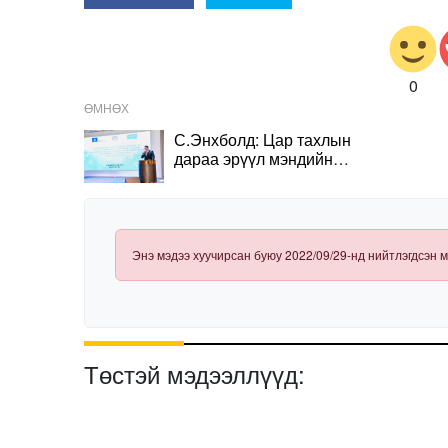
0
ӨМНӨХ
С.Энхболд: Цар тахлын
дараа эрүүл мэндийн
салбарын хүний
нөөцийг бэхжүүлж
байна
Энэ мэдээ хуучирсан буюу 2022/09/29-нд нийтлэгдсэн м
Төстэй мэдээллүүд: