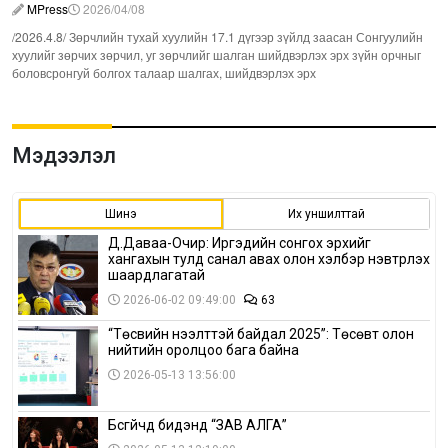
MPress
2026/04/08
/2026.4.8/ Зөрчлийн тухай хуулийн 17.1 дүгээр зүйлд заасан Сонгуулийн
хуулийг зөрчих зөрчил, уг зөрчлийг шалган шийдвэрлэх эрх зүйн орчныг
боловсронгуй болгох талаар шалгах, шийдвэрлэх эрх
Мэдээлэл
Шинэ
Их уншилттай
Д.Даваа-Очир: Иргэдийн сонгох эрхийг
хангахын тулд санал авах олон хэлбэр нэвтрүүлэх
шаардлагатай
2026-06-02 09:49:00
63
“Төсвийн нээлттэй байдал 2025”: Төсөвт олон
нийтийн оролцоо бага байна
2026-05-13 13:56:00
Бүсгүйчүүд бидэнд “ЗАВ АЛГА”