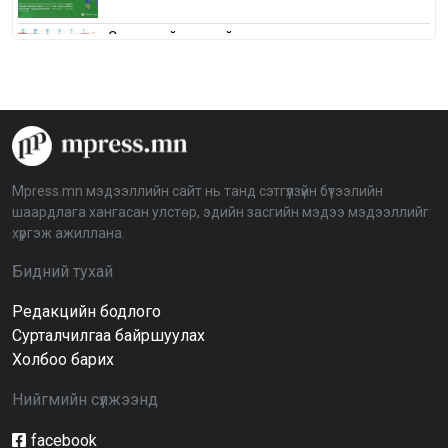
Сонгуулийн хуулийн зөрчил, шалгах,
шийдвэрлэх ажиллагааны талаар хэлэлцлээ
2026-04-08 16:09:26
“Дэлхийн мөнгөний долоо хоног-2026” аян Төв
аймагт үргэлжилж байна
2026-04-03 12:00:00
Mpress.mn мэдээллийн сайт нь танд сэтгүүлзүйн бүтээлийн
шаардлага хангасан улстөр, эдийн засгийн мэдээ мэдээллийг
BTS-ийн тоглолтыг Netflix дэлхий даяар шууд
хүргэж ажиллана.
дамжуулна
2026-03-08 16:04:00
14
Бидний тухай
Редакцийн бодлого
Иргэдийн төлөөлөгчдийн хурлын 2026 оны
нөхөн сонгууль 6 дугаар сарын 21-нд болно
Сурталчилгаа байршуулах
2026-03-05 11:36:28
Холбоо барих
Нийгмийн сүлжээнд
Д.Тэгшбаяр: НҮБ-ын тогтоол санаачилж,
батлуулсан нь Монгол Улсын манлайллыг олон
улсад таниулсан
facebook