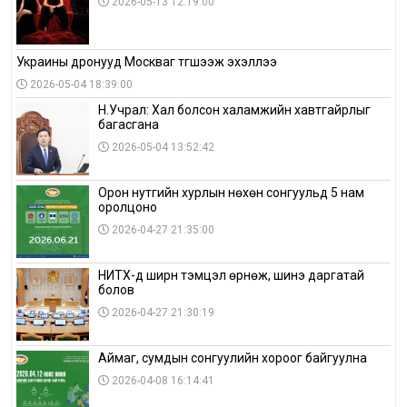
2026-05-13 12:19:00
Украины дронууд Москваг түгшээж эхэллээ
2026-05-04 18:39:00
Н.Учрал: Хал болсон халамжийн хавтгайрлыг
багасгана
2026-05-04 13:52:42
Орон нутгийн хурлын нөхөн сонгуульд 5 нам
оролцоно
2026-04-27 21:35:00
НИТХ-д ширүүн тэмцэл өрнөж, шинэ даргатай
болов
2026-04-27 21:30:19
Аймаг, сумдын сонгуулийн хороог байгуулна
2026-04-08 16:14:41