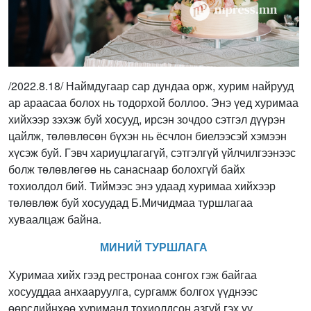
/2022.8.18/ Наймдугаар сар дундаа орж, хурим найрууд
ар араасаа болох нь тодорхой боллоо. Энэ үед хуримаа
хийхээр зэхэж буй хосууд, ирсэн зочдоо сэтгэл дүүрэн
цайлж, төлөвлөсөн бүхэн нь ёсчлон биелээсэй хэмээн
хүсэж буй. Гэвч хариуцлагагүй, сэтгэлгүй үйлчилгээнээс
болж төлөвлөгөө нь санаснаар болохгүй байх
тохиолдол бий. Тиймээс энэ удаад хуримаа хийхээр
төлөвлөж буй хосуудад Б.Мичидмаа туршлагаа
хуваалцаж байна.
МИНИЙ ТУРШЛАГА
Хуримаа хийх гээд рестронаа сонгох гэж байгаа
хосууддаа анхааруулга, сургамж болгох үүднээс
өөрсдийнхөө хуриманд тохиолдсон азгүй гэх үү