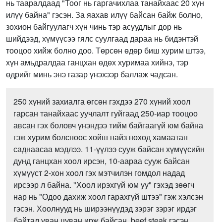
нь тааралдаад "Тоог нь гаргачихлаа танайхаас 20 хүн
илүү байна" гэсэн. За яахав илүү байсан байж болно,
зохион байгуулагч хүн чинь тэр асуудлыг дор нь
шийдээд, хүмүүсээ гялс суулгаад дараа нь бидэнтэй
тооцоо хийж болно доо. Төрсөн өдөр биш хурим штээ,
хүн амьдралдаа ганцхан өдөх хуримаа хийнэ, тэр
өдрийг минь энэ газар үнэхээр баллаж чадсан.
250 хүний захиалга өгсөн гэхдээ 270 хүний хоол
гарсан танайхаас уучлалт гуйгаад 250-иар тооцоо
авсан гэх боловч үнэндээ тийм байгаагүй юм байна
гэж хурим болсноос хойш найз нөхөд хамаатан
саднаасаа мэдлээ. 11-үүлээ сууж байсан хүмүүсийн
дунд ганцхан хоол ирсэн, 10-аараа сууж байсан
хүмүүст 2-хон хоол гэх мэтчилэн гомдол надад
ирсээр л байна. "Хоол ирэхгүй юм уу" гэхэд зөөгч
нар нь "Одоо дахиж хоол гарахгүй штээ" гэж хэлсэн
гэсэн. Хоолнууд нь ширээнүүдэд зэрэг зэрэг ирдэг
байтал уван цуван ирж байсан. beef steak гэсэн