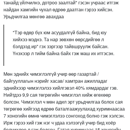
танайд үйлчилнэ, дотроо заалтай" гэсэн учраас итгэж
найдан хамгийн чухал өдрөө даатган гэрээ хийсэн.
Урьдчилгаа мөнгөө авахдаа
"Тэр өдөр бүх юм асуудалгүй байна, бид юу
хийхээ мэднэ. Та нар зөвхөн өөрсдийгөө л
бэлдээд ир" гэх зэргээр тайвшруулж байсан.
Үнэхээр л тийм байна байх гэж маш их итгэсэн.
Мөн эднийх чимэглэлгүй учир өөр газартай /
байгууллагын нэрийг хасав/ хамтран ажилладаг
эднийхээр чимэглэлээ хийлгэвэл 40% хямдардаг гэв.
Нийтдээ 9,9 сая төгрөгийн чимэглэл хийж өгөхөөр
болсон. Чимэглэл ч мөн адил эрт урьдчилгаа болох сая
төгрөгөө хийгээд өдрөө баталгаажуулахад хуримнаасаа
7 хоногийн өмнө чимэглэлээ сонгоход болно гэж хэлсэн.
Ирж гэрээ хий гэж нэг ч удаа хэлээгүй учир бид хоёр
болчихлоо л гэж бодсон. Гэтэл хуримнаас 15 хоногийн