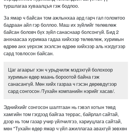
туршлагаа хуваалцъя гэж бодлоо.
За ямар ч байсан том ажлынхаа ард гарч гал голомтоо
бадраан айл гэр боллоо. Маш их зүйлийг төлөвлөж
байсан боловч бүх зүйл санаснаар болсонгүй. Бид 2
анхнаасаа хуримаа гадаа хийхээр төлөвлөж, хуримын
өдрөө анх үерхэж эхэлсэн өдрөө хийхээр аль нэгдүгээр
сард товлосон байсан.
Цаг агаарыг хэн ч урьдчилж мэдэхгүй болохоор
хуримын өдөр маань бороотой байна гэж
санасангүй. Мөн хийх газраа ч гэсэн дөрөвдүгээр
сард сонгосон /Тухайн компанийн нэрийг хасав/.
Эднийхийг сонгосон шалтгаан нь гэвэл хотын төвд
хамгийн том гэгдээд байгаа террас, байрлал сайтай,
дээр нь том газар учир үйлчилгээ, хариуцлага сайтай,
мөн "Тухайн өдөр ямар ч үйл ажиллагаа авахгүй зөвхөн