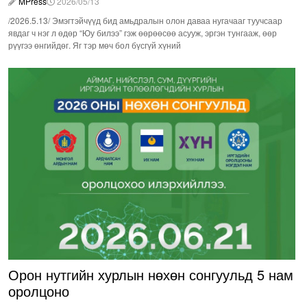
MPress
2026/05/13
/2026.5.13/ Эмэгтэйчүүд бид амьдралын олон даваа нугачааг туучсаар
явдаг ч нэг л өдөр “Юу билээ” гэж өөрөөсөө асууж, эргэн тунгааж, өөр
рүүгээ өнгийдөг. Яг тэр мөч бол бүсгүй хүний
Орон нутгийн хурлын нөхөн сонгуульд 5 нам
оролцоно