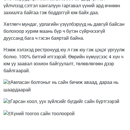
үйлчлээд сэтгэл хангалуун гаргавал үүний ард өчнөөн
захиалга байгаа гэж боддоггүй юм байх даа.
Хөтлөгч мундаг, урлагийн үзүүлбэрүүд нь давгүй байсан
болохоор хурим маань бүр ч бүтэн сүйрчхээгүй
дууссанд бага ч гэсэн баяртай байна.
Нэмж хэлэхэд рестронууд юу л гэж юу гэж цэцэг ургуулж
болно. 100% битгий итгээрэй. Өөрийн хүмүүсээс 4 хүн ч
юм уу заавал зохион байгуулалт, төлөвлөгөөн дээр
байлгаарай.
Амласан болгоныг нь сайн бичиж аваад, дараа нь
шаардаарай
Гарсан хоол, уух зүйлсийг бүгдийг сайн бүртгээрэй
Хүний тоогоо сайн тоолоорой