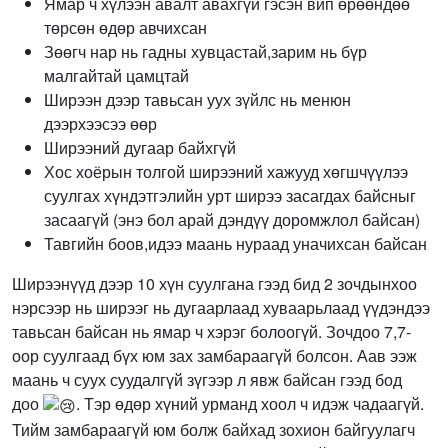
Ямар ч хүлээн авалт авахгүй гэсэн вип өрөөндөө
төрсөн өдөр авчихсан
Зөөгч нар нь гадны хувцастай,зарим нь бүр
малгайтай цамцтай
Ширээн дээр тавьсан уух зүйлс нь менюн
дээрхээсээ өөр
Ширээний дугаар байхгүй
Хос хоёрын толгой ширээний хажууд хөгшчүүлээ
суулгах хүндэтгэлийн урт ширээ засагдах байсныг
засаагүй (энэ бол арай дэндүү доромжлол байсан)
Тавгийн боов,идээ маань нураад уначихсан байсан
Ширээнүүд дээр 10 хүн суулгана гээд бид 2 зочдынхоо
нэрсээр нь ширээг нь дугаарлаад хуваарьлаад үүдэндээ
тавьсан байсан нь ямар ч хэрэг болоогүй. Зочдоо 7,7-
оор суулгаад бүх юм зах замбараагүй болсон. Аав ээж
маань ч суух суудалгүй зүгээр л явж байсан гээд бод
доо
. Тэр өдөр хүний урманд хоол ч идэж чадаагүй.
Тийм замбараагүй юм болж байхад зохион байгуулагч