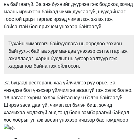
нь байгаагүй. За энэ бүхнийг дүүрчээ гэж бодоход зочид
маань ирчихсэн байхад чимж дуусаагүй, шуудайнаас
тоостой цэцэг гаргаж ирээд чимэглэж эхлэх гэж
байсантай бол ярих юм үнэхээр байгаагүй.
Тухайн чимэглэгч байгууллага нь өөрсдөө зохион
байгуулж байгаа хуримандаа үнэхээр сэтгэл гаргаж
ажилладаг, харин бусдыг нь зүгээр халтуур гэж
хардаг юм байна гэж ойлгосон.
За буцаад рестораныхаа үйлчилгээ рүү орьё. За
үнэндээ бол үнэхээр үйлчилгээ аваагүй гэж хэлж болно.
16 цагаас хурим эхлэх байтал юу ч бэлэн байгаагүй.
Ширээ засагдаагүй, чимэглэл бэлэн биш, зочид
хаачихаа мэдэхгүй энд тэнд бөөн замбараагүй байдал
хос хоёрыг угтаж авсан үнэхээр ичмээр бас гомдмоор
.