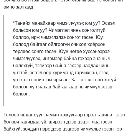
өмнө залгаад
"Танайх манайхаар чимэглүүлэх юм уу? Эсвэл
больсон юм уу? Чимэглэл чинь сонголтгүй
боллоо, ирж чимэглэлээ сонго" гэсэн. Юу
болоод байгааг ойлгоогүй очиход хоёрхон
төрлөөс сонго гэсэн. Юун нөгөө хүссэнээрээ
чимэглүүлэх, ингэмээр байна гэхээр энэ нь ч
болохгүй, тэгмээр байна гэхээр наадах чинь
үнэтэй, эсвэл өөр хуриманд гарчихсан, гээд
үнэхээр сонин юм ярьсан. За тэгээд сонголтгүй
болсон хүн яахав байгаагаар нь чимүүлэхээр
болсон.
Голоор явдаг сүүн замын хажуугаар гэрэл тавина гэсэн
боловч тавигдаагүй, ширээн дээр цэцэг, лаа гэсэн
байхгүй, зочдын нэрс дээр цэцгээр чимүүлье гэсэн тэр