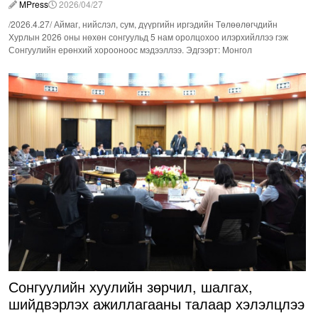
MPress
2026/04/27
/2026.4.27/ Аймаг, нийслэл, сум, дүүргийн иргэдийн Төлөөлөгчдийн
Хурлын 2026 оны нөхөн сонгуульд 5 нам оролцохоо илэрхийллээ гэж
Сонгуулийн ерөнхий хорооноос мэдээллээ. Эдгээрт: Монгол
Сонгуулийн хуулийн зөрчил, шалгах,
шийдвэрлэх ажиллагааны талаар хэлэлцлээ