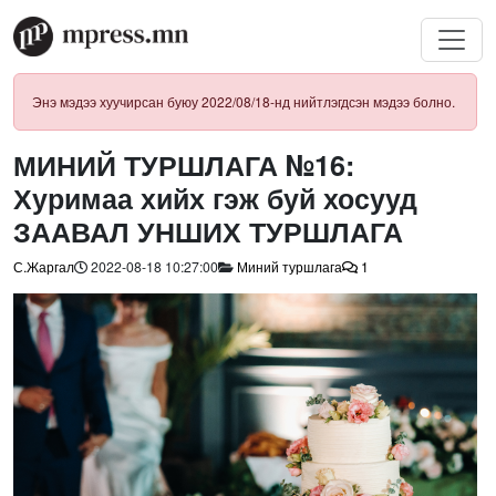
Энэ мэдээ хуучирсан буюу 2022/08/18-нд нийтлэгдсэн мэдээ болно.
МИНИЙ ТУРШЛАГА №16:
Хуримаа хийх гэж буй хосууд
ЗААВАЛ УНШИХ ТУРШЛАГА
С.Жаргал
2022-08-18 10:27:00
Миний туршлага
1