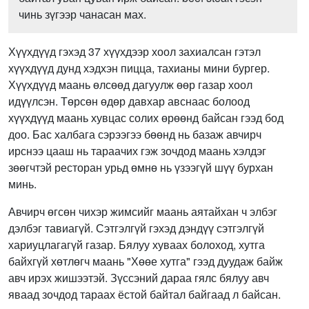
чинь зүгээр чанасан мах.
Хүүхдүүд гэхэд 37 хүүхдээр хоол захиалсан гэтэл
хүүхдүүд дунд хэдхэн пицца, тахианы мини бургер.
Хүүхдүүд маань өлсөөд дагуулж өөр газар хоол
идүүлсэн. Төрсөн өдөр давхар авснаас болоод
хүүхдүүд маань хувцас солих өрөөнд байсан гээд бод
доо. Бас халбага сэрээгээ бөөнд нь базаж авчирч
ирснээ цааш нь тараачих гэж зочдод маань хэлдэг
зөөгчтэй ресторан урьд өмнө нь үзээгүй шүү бурхан
минь.
Авчирч өгсөн чихэр жимсийг маань аятайхан ч элбэг
дэлбэг тавиагүй. Сэтгэлгүй гэхэд дэндүү сэтгэлгүй
хариуцлагагүй газар. Бялуу хуваах болоход, хутга
байхгүй хөтлөгч маань "Хөөе хутга" гээд дуудаж байж
авч ирэх жишээтэй. Зүссэний дараа гялс бялуу авч
яваад зочдод тараах ёстой байтал байгаад л байсан.