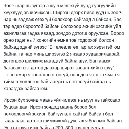
Зөөгч нар нь зүгээр л юу ч мэдэхгүй дунд сургуулийн
хүүхдүүд авчирчихсан. Ширээн дээрх пивонууд нь зөөгч
нар нь задлаж өгөхгүй болохоор байгаад л байсан. Бас
тэр өдөр бороотой байсан болохоор эхний хэсгийн үйл
ажиллагаа гадаа яваад, зочдоо дотогш оруулсан. Бороо
орно гэдэг нь 7 хоногийн өмнө тов тодорхой болсон
байхад эдний зүгээс "Б төлөвлөгөө гаргах хэрэгтэй юм
байна, та нар минь ширээгээ 2 янзаар хуваарилаарай,
дотогшоо шилжиж магадгүй байна шүү. Багтаамж
багасах нээ, дотор давхар ширээ засалт хийнэ шүү"
гэсэн ямар ч зөвөлгөө өгөөгүй, өөрсдөө ч гэсэн ямар ч
тийм төлөвлөгөө байгаагүй нь сэтгэлгүй байгаа нь
харагдаж байгаа юм.
Ирсэн бүх зочид маань үйлчилгээг нь мууг нь гайхсаар
буцсан даа. Ирсэн зочдод маань бороо бол
нөлөөлөөгүй зохион байгуулалт сайтай байсан бол
гадаанаас дотогш шилжихгүй дуусгах ч боломж байсан.
Энэ газрууд ирж байгаа 200, 300 зочдод тултал