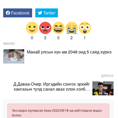
Facebook
Twitter
0
3
0
2
1
ӨМНӨХ
Манай улсын хүн ам 2048 онд 5 саяд хүрнэ
ДАРААХ
Д.Даваа-Очир: Иргэдийн сонгох эрхийг
хангахын тулд санал авах олон хэлбэр
нэвтрүүлэх шаардлагатай
Энэ мэдээ хуучирсан буюу 2022/08/18-нд нийтлэгдсэн мэдээ
болно.