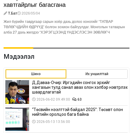
хавтгайрлыг багасгана
Т.Бат
2026/05/04
Жил бүрийн тавдугаар сарын хоёр дахь долоо хоногийг “ТАТВАР
ТӨЛӨГЧДИЙН ӨДРҮҮД” болгон зохион байгуулдаг. Монголын татварын
алба 27 дахь жилдээ “ХЭРЭГЦЭЭНД ҮНДЭСЛЭСЭН ЗӨВЛӨГЧ
Мэдээлэл
Шинэ
Их уншилттай
Д.Даваа-Очир: Иргэдийн сонгох эрхийг
хангахын тулд санал авах олон хэлбэр нэвтрүүлэх
шаардлагатай
2026-06-02 09:49:00
63
“Төсвийн нээлттэй байдал 2025”: Төсөвт олон
нийтийн оролцоо бага байна
2026-05-13 13:56:00