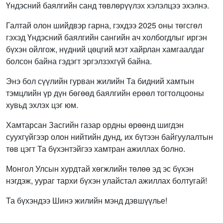
Үндэсний баялгийн санд төвлөрүүлэх хэлэлцээ эхэлнэ.
Галтай олон шийдвэр гарна, гэхдээ 2025 оны төгсгөл
гэхэд Үндэсний баялгийн сангийн ач холбогдлыг иргэн
бүхэн ойлгож, нүдний цөцгий мэт хайрлан хамгаалдаг
болсон байна гэдэгт эргэлзэхгүй байна.
Энэ бол сүүлийн гурван жилийн Та бидний хамтын
тэмцлийн үр дүн бөгөөд баялгийн ерөөл тогтолцооны
хувьд эхлэх цэг юм.
Хамтарсан Засгийн газар ордны өрөөнд шигдэн
суухгүйгээр олон нийтийн дунд, их бүтээн байгуулалтын
төв цэгт Та бүхэнтэйгээ хамтран ажиллах болно.
Монгол Улсын хурдтай хөгжлийн төлөө эд эс бүхэн
нэгдэж, уураг тархи бүхэн улайстал ажиллах болтугай!
Та бүхэндээ Шинэ жилийн мэнд дэвшүүлье!