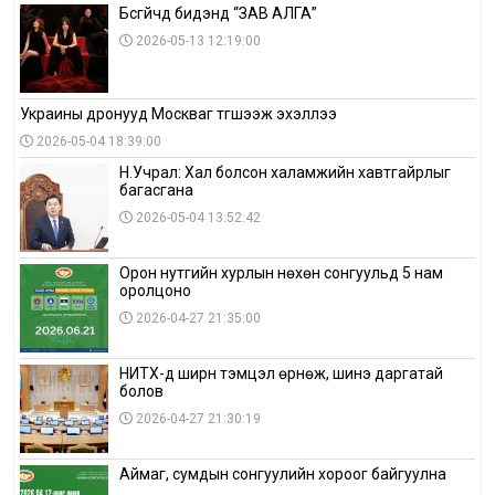
Бүсгүйчүүд бидэнд “ЗАВ АЛГА”
2026-05-13 12:19:00
Украины дронууд Москваг түгшээж эхэллээ
2026-05-04 18:39:00
Н.Учрал: Хал болсон халамжийн хавтгайрлыг
багасгана
2026-05-04 13:52:42
Орон нутгийн хурлын нөхөн сонгуульд 5 нам
оролцоно
2026-04-27 21:35:00
НИТХ-д ширүүн тэмцэл өрнөж, шинэ даргатай
болов
2026-04-27 21:30:19
Аймаг, сумдын сонгуулийн хороог байгуулна