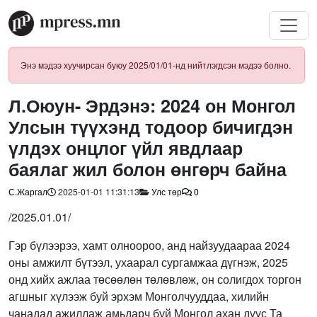
Энэ мэдээ хуучирсан буюу 2025/01/01-нд нийтлэгдсэн мэдээ болно.
Л.Оюун- Эрдэнэ: 2024 он Монгол
Улсын түүхэнд тодоор бичигдэн
үлдэх онцлог үйл явдлаар
баялаг жил болон өнгөрч байна
С.Жаргал
2025-01-01 11:31:13
Улс төр
0
/2025.01.01/
Гэр бүлээрээ, хамт олноороо, анд найзуудаараа 2024
оны амжилт бүтээл, ухаарал сургамжаа дүгнэж, 2025
онд хийх ажлаа төсөөлөн төлөвлөж, он солигдох торгон
агшныг хүлээж буй эрхэм Монголчууддаа, хилийн
чанадад ажиллаж амьдарч буй Монгол ахан дүүс Та