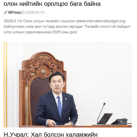
олон нийтийн оролцоо бага байна
MPress
2026/05/13
/2026.5.13/ Олон улсын төсвийн түншлэл (www.internationalbudget.org)
байгууллага хоёр жил тутамд эрхлэн гаргадаг “Төсвийн нээлттэй байдал”
олон улсын судалгааныхаа 2025 оны дүнг
Н.Учрал: Хал болсон халамжийн