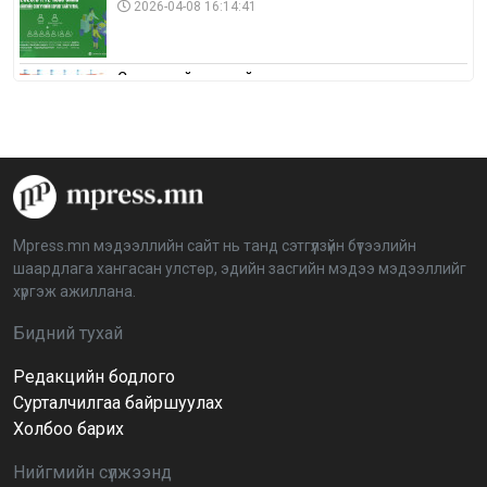
2026-04-08 16:14:41
Сонгуулийн хуулийн зөрчил, шалгах,
шийдвэрлэх ажиллагааны талаар хэлэлцлээ
2026-04-08 16:09:26
“Дэлхийн мөнгөний долоо хоног-2026” аян Төв
аймагт үргэлжилж байна
2026-04-03 12:00:00
Mpress.mn мэдээллийн сайт нь танд сэтгүүлзүйн бүтээлийн
шаардлага хангасан улстөр, эдийн засгийн мэдээ мэдээллийг
BTS-ийн тоглолтыг Netflix дэлхий даяар шууд
хүргэж ажиллана.
дамжуулна
2026-03-08 16:04:00
14
Бидний тухай
Редакцийн бодлого
Иргэдийн төлөөлөгчдийн хурлын 2026 оны
нөхөн сонгууль 6 дугаар сарын 21-нд болно
Сурталчилгаа байршуулах
2026-03-05 11:36:28
Холбоо барих
Нийгмийн сүлжээнд
Д.Тэгшбаяр: НҮБ-ын тогтоол санаачилж,