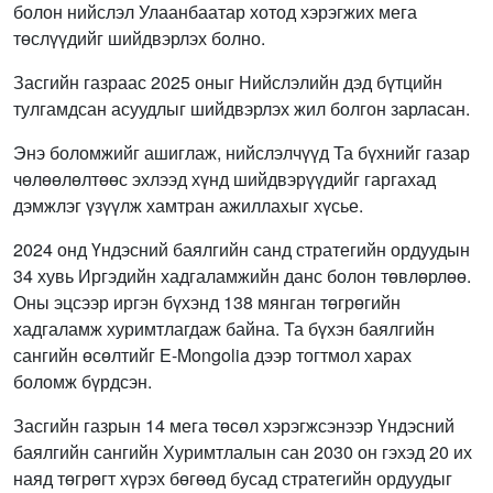
болон нийслэл Улаанбаатар хотод хэрэгжих мега
төслүүдийг шийдвэрлэх болно.
Засгийн газраас 2025 оныг Нийслэлийн дэд бүтцийн
тулгамдсан асуудлыг шийдвэрлэх жил болгон зарласан.
Энэ боломжийг ашиглаж, нийслэлчүүд Та бүхнийг газар
чөлөөлөлтөөс эхлээд хүнд шийдвэрүүдийг гаргахад
дэмжлэг үзүүлж хамтран ажиллахыг хүсье.
2024 онд Үндэсний баялгийн санд стратегийн ордуудын
34 хувь Иргэдийн хадгаламжийн данс болон төвлөрлөө.
Оны эцсээр иргэн бүхэнд 138 мянган төгрөгийн
хадгаламж хуримтлагдаж байна. Та бүхэн баялгийн
сангийн өсөлтийг Е-Mongolia дээр тогтмол харах
боломж бүрдсэн.
Засгийн газрын 14 мега төсөл хэрэгжсэнээр Үндэсний
баялгийн сангийн Хуримтлалын сан 2030 он гэхэд 20 их
наяд төгрөгт хүрэх бөгөөд бусад стратегийн ордуудыг