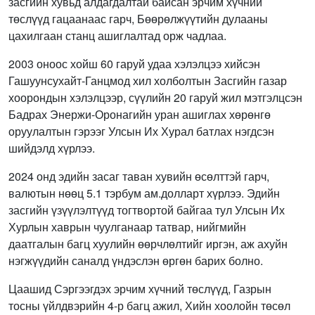
засгийн хувьд алдагдалтай байсан эрчим хүчний
төслүүд гацаанаас гарч, Бөөрөлжүүтийн дулааны
цахилгаан станц ашиглалтад орж чадлаа.
2003 оноос хойш 60 гаруй удаа хэлэлцээ хийсэн
Гашуунсухайт-Ганцмод хил холболтын Засгийн газар
хоорондын хэлэлцээр, сүүлийн 20 гаруй жил мэтгэлцсэн
Бадрах Энержи-Оронагийн уран ашиглах хөрөнгө
оруулалтын гэрээг Улсын Их Хурал батлах нэгдсэн
шийдэлд хүрлээ.
2024 онд эдийн засаг таван хувийн өсөлттэй гарч,
валютын нөөц 5.1 тэрбум ам.долларт хүрлээ. Эдийн
засгийн үзүүлэлтүүд тогтвортой байгаа тул Улсын Их
Хурлын хаврын чуулганаар татвар, нийгмийн
даатгалын багц хуулийн өөрчлөлтийг иргэн, аж ахуйн
нэгжүүдийн саналд үндэслэн өргөн барих болно.
Цаашид Сэргээгдэх эрчим хүчний төслүүд, Газрын
тосны үйлдвэрийн 4-р багц ажил, Хийн хоолойн төсөл