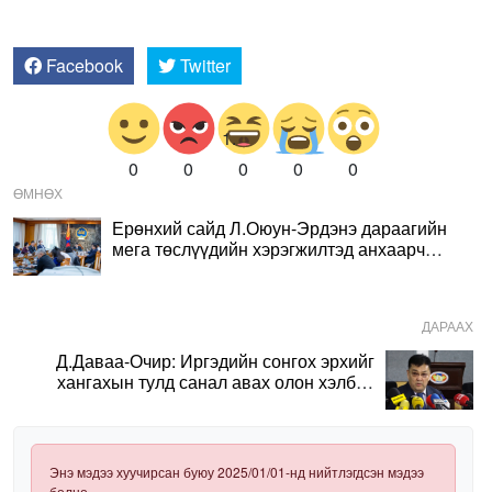
Facebook
Twitter
0
0
0
0
0
ӨМНӨХ
Ерөнхий сайд Л.Оюун-Эрдэнэ дараагийн
мега төслүүдийн хэрэгжилтэд анхаарч
ажиллахыг үүрэг болголоо
ДАРААХ
Д.Даваа-Очир: Иргэдийн сонгох эрхийг
хангахын тулд санал авах олон хэлбэр
нэвтрүүлэх шаардлагатай
Энэ мэдээ хуучирсан буюу 2025/01/01-нд нийтлэгдсэн мэдээ
болно.