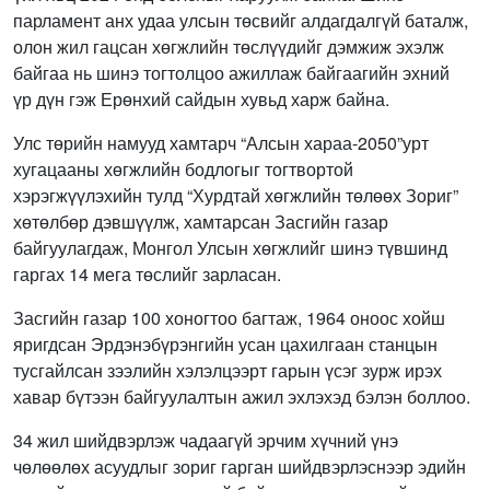
парламент анх удаа улсын төсвийг алдагдалгүй баталж,
олон жил гацсан хөгжлийн төслүүдийг дэмжиж эхэлж
байгаа нь шинэ тогтолцоо ажиллаж байгаагийн эхний
үр дүн гэж Ерөнхий сайдын хувьд харж байна.
Улс төрийн намууд хамтарч “Алсын хараа-2050”урт
хугацааны хөгжлийн бодлогыг тогтвортой
хэрэгжүүлэхийн тулд “Хурдтай хөгжлийн төлөөх Зориг”
хөтөлбөр дэвшүүлж, хамтарсан Засгийн газар
байгуулагдаж, Монгол Улсын хөгжлийг шинэ түвшинд
гаргах 14 мега төслийг зарласан.
Засгийн газар 100 хоногтоо багтаж, 1964 оноос хойш
яригдсан Эрдэнэбүрэнгийн усан цахилгаан станцын
тусгайлсан зээлийн хэлэлцээрт гарын үсэг зурж ирэх
хавар бүтээн байгуулалтын ажил эхлэхэд бэлэн боллоо.
34 жил шийдвэрлэж чадаагүй эрчим хүчний үнэ
чөлөөлөх асуудлыг зориг гарган шийдвэрлэснээр эдийн