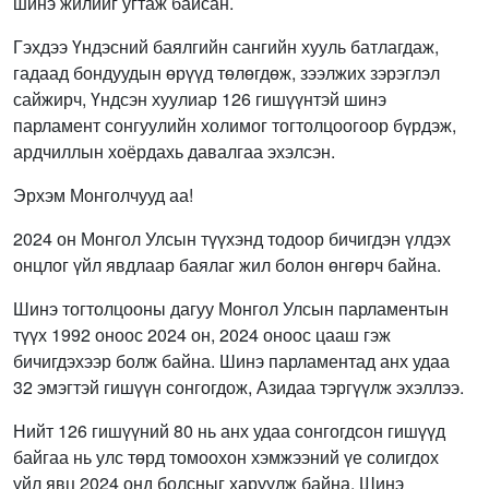
шинэ жилийг угтаж байсан.
Гэхдээ Үндэсний баялгийн сангийн хууль батлагдаж,
гадаад бондуудын өрүүд төлөгдөж, зээлжих зэрэглэл
сайжирч, Үндсэн хуулиар 126 гишүүнтэй шинэ
парламент сонгуулийн холимог тогтолцоогоор бүрдэж,
ардчиллын хоёрдахь давалгаа эхэлсэн.
Эрхэм Монголчууд аа!
2024 он Монгол Улсын түүхэнд тодоор бичигдэн үлдэх
онцлог үйл явдлаар баялаг жил болон өнгөрч байна.
Шинэ тогтолцооны дагуу Монгол Улсын парламентын
түүх 1992 оноос 2024 он, 2024 оноос цааш гэж
бичигдэхээр болж байна. Шинэ парламентад анх удаа
32 эмэгтэй гишүүн сонгогдож, Азидаа тэргүүлж эхэллээ.
Нийт 126 гишүүний 80 нь анх удаа сонгогдсон гишүүд
байгаа нь улс төрд томоохон хэмжээний үе солигдох
үйл явц 2024 онд болсныг харуулж байна. Шинэ