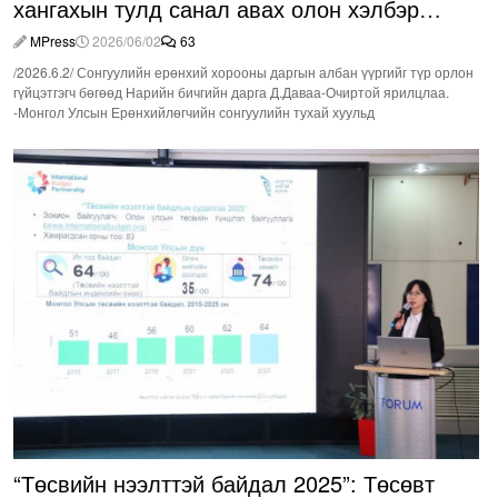
хангахын тулд санал авах олон хэлбэр
нэвтрүүлэх шаардлагатай
MPress
2026/06/02
63
/2026.6.2/ Сонгуулийн ерөнхий хорооны даргын албан үүргийг түр орлон
гүйцэтгэгч бөгөөд Нарийн бичгийн дарга Д.Даваа-Очиртой ярилцлаа.
-Монгол Улсын Ерөнхийлөгчийн сонгуулийн тухай хуульд
“Төсвийн нээлттэй байдал 2025”: Төсөвт