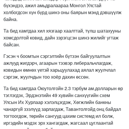
бүхэндээ, ажил амьдралаараа Монгол Улстай
холбогдсон хүн бүрд шинэ оны баярын мэнд дэвшүүлж
байна.
Та бид хамтдаа хил хязгаар хаалттай, түлш шатахууны
хомсдолтой ковид, дайн зэрэгцсэн шинэ жилийг угтаж
байсан.
Гэсэн ч боомтын сэргэлтийн бүтээн байгуулалтын
ажлууд жигдэрч, агаарын тээвэр либеральчлагдаж,
ковидын өмнөх үетэй харьцуулахад аялал жуулчлал
сэргэж, жуулчдын тоо хоёр дахин өссөн.
Та бид хамтдаа Оюутолгойн 2.3 тэрбум ам.долларын өр
тэглэгдэх, Эрдэнэтийн 49 хувийн санхүүгийн схем
Улсын Их Хурлаар хэлэлцэгдэж, Хөгжлийн банкны
чанаргүй зээлүүд зарлагдаж, Тавантолгойд онц байдал
тогтоогдож, төрийн сангууд цахим системд ил болж,
иргэдийн мэдэх эрх хангагдаж, жагсаал цуглаантай