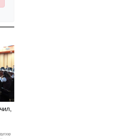
Улстөрд хэн мөнгө
төлдөг вэ буюу
мөнгөний мөрийг
цахимаар мөшгих нь
2026-02-11 15:09:00
СЕХ: Улс төрийн 6 намыг
идэвхгүйд тооцуулах
асуудлаар Дээд шүүхэд
мэдээлэл хүргүүлнэ
2026-02-11 11:50:00
Эпштэйний файлууд:
Х.Баттулгатай
холбоотой имэйлийн
илэрцүүд олдлоо
2026-02-03 10:30:00
Улс төрийн нам ЯАГААД
ХЭРЭГТЭЙ вэ?
2026-02-02 12:00:00
чил,
Ерөнхий сайд
Г.Занданшатар Монгол
Улсыг ямар
 дүгээр
байгууллагат нэгтгэв?
2026-01-23 13:59:00