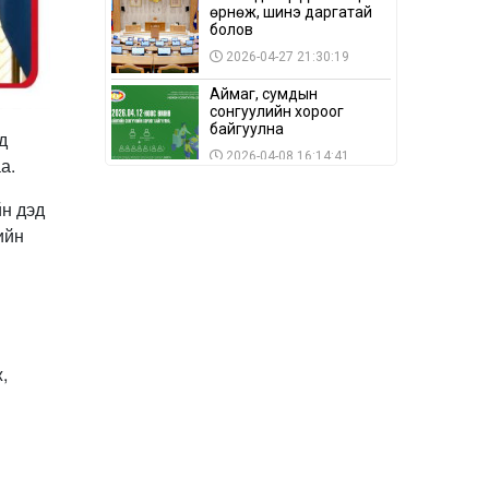
өрнөж, шинэ даргатай
болов
2026-04-27 21:30:19
Аймаг, сумдын
сонгуулийн хороог
байгуулна
д
2026-04-08 16:14:41
а.
Сонгуулийн хуулийн
йн дэд
зөрчил, шалгах,
шийдвэрлэх
ийн
ажиллагааны талаар
2026-04-08 16:09:26
хэлэлцлээ
“Дэлхийн мөнгөний
долоо хоног-2026” аян
Төв аймагт үргэлжилж
байна
2026-04-03 12:00:00
,
BTS-ийн тоглолтыг
Netflix дэлхий даяар
шууд дамжуулна
2026-03-08 16:04:00
14