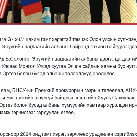
ага G7 24/7 цахим гэмт хэрэгтэй тэмцэх Олон улсын сүлжээн
р Эрүүгийн цагдаагийн албаны байранд зохион байгуулагдла
йд Б.Солонго, Эрүүгийн цагдаагийн албаны дарга, цагдааги
 Улсаас Монгол Улсад суугаа Элчин сайдын яамны бүс нутг
 Ортез болон бусад албаны төлөөллүүд оролцлоо.
 яам, БНСУ-ын Ерөнхий прокурорын газрын төлөөлөл, АНУ-
ны Бүс нутгийн аюулгүй байдлын хэлтсийн Хууль Сахиулах
ртез болон бусад албаны хүмүүсийн хамтаар хүрэлцэн ирж
амж гэрчилгээг гардуулан өглөө.
орсноор 2024 онд гэмт хэрэг, зөрчлөөс урьдчилан сэргийлэх