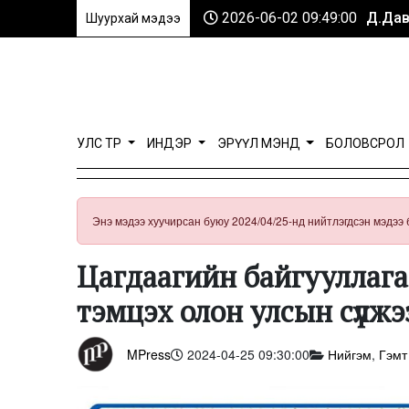
2026-06-02 09:49:00
Д.Дав
Шуурхай мэдээ
УЛС ТӨР
ИНДЭР
ЭРҮҮЛ МЭНД
БОЛОВСРОЛ
Энэ мэдээ хуучирсан буюу 2024/04/25-нд нийтлэгдсэн мэдээ 
Цагдаагийн байгууллага
тэмцэх олон улсын сүлжэ
MPress
2024-04-25 09:30:00
Нийгэм
,
Гэмт