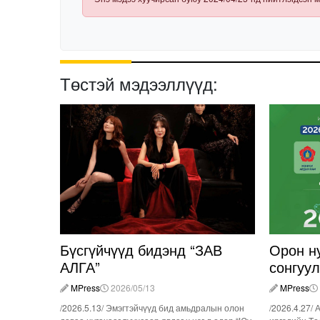
Төстэй мэдээллүүд:
Бүсгүйчүүд бидэнд “ЗАВ
Орон н
АЛГА”
сонгуу
MPress
2026/05/13
MPress
/2026.5.13/ Эмэгтэйчүүд бид амьдралын олон
/2026.4.27/ 