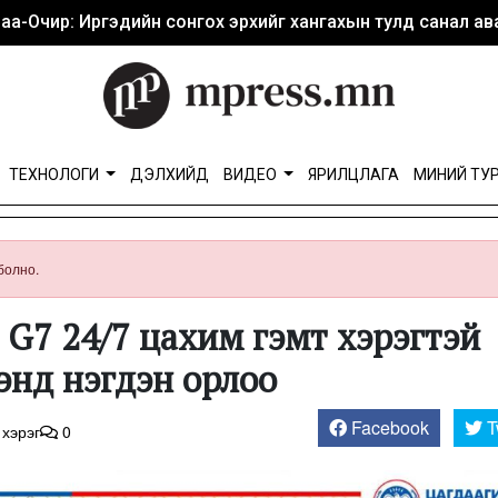
аа-Очир: Иргэдийн сонгох эрхийг хангахын тулд санал ава
ТЕХНОЛОГИ
ДЭЛХИЙД
ВИДЕО
ЯРИЛЦЛАГА
МИНИЙ ТУ
болно.
 G7 24/7 цахим гэмт хэрэгтэй
энд нэгдэн орлоо
Facebook
T
 хэрэг
0