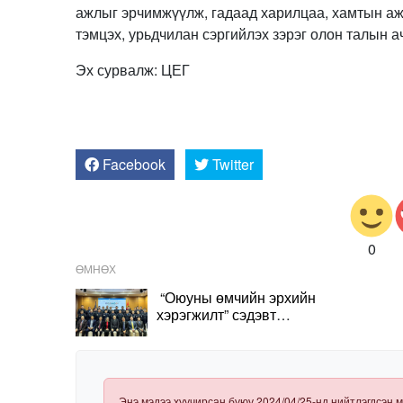
ажлыг эрчимжүүлж, гадаад харилцаа, хамтын ажи
тэмцэх, урьдчилан сэргийлэх зэрэг олон талын а
Эх сурвалж: ЦЕГ
Facebook
Twitter
0
ӨМНӨХ
​ “Оюуны өмчийн эрхийн
хэрэгжилт” сэдэвт
сургалт зохион
Энэ мэдээ хуучирсан буюу 2024/04/25-нд нийтлэгдсэн м