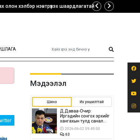
х олон хэлбэр нэвтрүүлэх шаардлагатай
РШЛАГА
Мэдээлэл
Шинэ
Их уншилттай
Д.Даваа-Очир:
Иргэдийн сонгох эрхийг
witter
хангахын тулд санал
авах олон хэлбэр
2026-06-02 09:49:00
нэвтрүүлэх
63
шаардлагатай