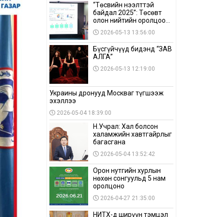
“Төсвийн нээлттэй
байдал 2025”: Төсөвт
олон нийтийн оролцоо
бага байна
2026-05-13 13:56:00
Бүсгүйчүүд бидэнд “ЗАВ
АЛГА”
2026-05-13 12:19:00
Украины дронууд Москваг түгшээж
эхэллээ
2026-05-04 18:39:00
Н.Учрал: Хал болсон
халамжийн хавтгайрлыг
багасгана
2026-05-04 13:52:42
Орон нутгийн хурлын
нөхөн сонгуульд 5 нам
оролцоно
2026-04-27 21:35:00
НИТХ-д ширүүн тэмцэл