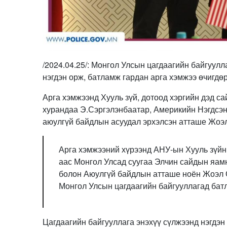
/2024.04.25/: Монгол Улсын цагдаагийн байгуулл
нэгдэн орж, батламж гардан арга хэмжээ өчигдө
Арга хэмжээнд Хууль зүй, дотоод хэргийн дэд са
хурандаа Э.Сэргэлэнбаатар, Америкийн Нэгдсэн
аюулгүй байдлын асуудал эрхэлсэн атташе Жоэл
Арга хэмжээний хүрээнд АНУ-ын Хууль зүйн
аас Монгол Улсад суугаа Элчин сайдын яам
болон Аюулгүй байдлын атташе ноён Жоэл О
Монгол Улсын цагдаагийн байгууллагад батл
Цагдаагийн байгууллага энэхүү сүлжээнд нэгдэн 