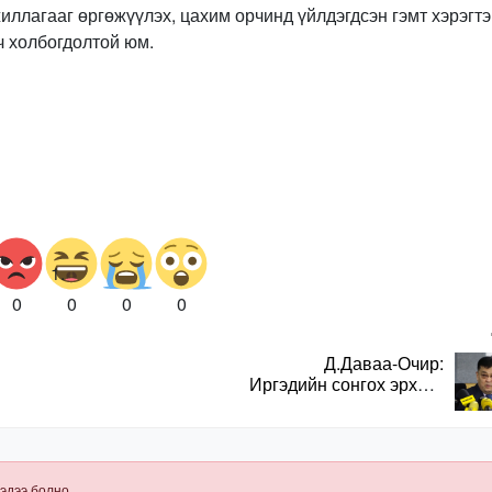
ллагааг өргөжүүлэх, цахим орчинд үйлдэгдсэн гэмт хэрэгтэ
ч холбогдолтой юм.
0
0
0
0
Д.Даваа-Очир:
Иргэдийн сонгох эрхийг
хангахын тулд санал
авах олон хэлбэр
нэвтрүүлэх
шаардлагатай
эдээ болно.