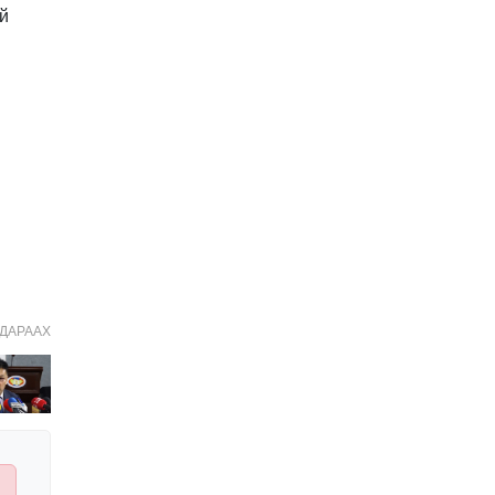
й
Иргэдийн
төлөөлөгчдийн хурлын
2026 оны нөхөн сонгууль
6 дугаар сарын 21-нд
2026-03-05 11:36:28
болно
Д.Тэгшбаяр: НҮБ-ын
тогтоол санаачилж,
батлуулсан нь Монгол
Улсын манлайллыг олон
2026-03-04 09:00:00
улсад таниулсан
Ерөнхийлөгч өө, жоомоо
алах гээд байшингаа
шатаав!
2026-02-27 16:40:00
2
Улс төрийн намуудын
ДАРААХ
2025 оны тайлан олон
нийтэд ил боллоо
2026-02-27 14:48:26
ХОРИОТОЙ!
2026-02-25 13:40:04