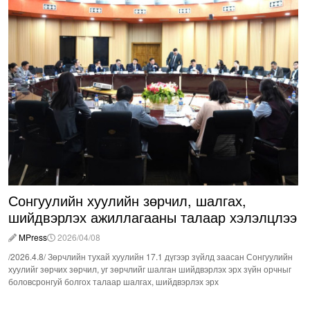
Сонгуулийн хуулийн зөрчил, шалгах,
шийдвэрлэх ажиллагааны талаар хэлэлцлээ
MPress
2026/04/08
/2026.4.8/ Зөрчлийн тухай хуулийн 17.1 дүгээр зүйлд заасан Сонгуулийн
хуулийг зөрчих зөрчил, уг зөрчлийг шалган шийдвэрлэх эрх зүйн орчныг
боловсронгуй болгох талаар шалгах, шийдвэрлэх эрх