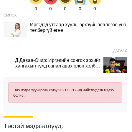
0
0
0
0
0
ӨМНӨХ
Иргэдэд утсаар хууль, эрхзүйн зөвлөгөө үнэ
төлбөргүй өгнө
ДАРААХ
Д.Даваа-Очир: Иргэдийн сонгох эрхийг
хангахын тулд санал авах олон хэлбэр
нэвтрүүлэх шаардлагатай
Энэ мэдээ хуучирсан буюу 2021/08/17-нд нийтлэгдсэн мэдээ
болно.
Төстэй мэдээллүүд: