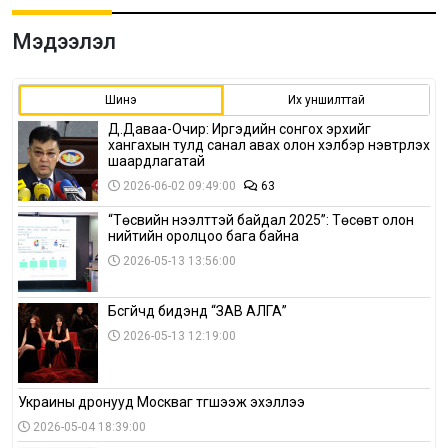
Мэдээлэл
Шинэ
Их уншилттай
Д.Даваа-Очир: Иргэдийн сонгох эрхийг
хангахын тулд санал авах олон хэлбэр нэвтрүүлэх
шаардлагатай
2026-06-02 09:49:00
63
“Төсвийн нээлттэй байдал 2025”: Төсөвт олон
нийтийн оролцоо бага байна
2026-05-13 13:56:00
Бүсгүйчүүд бидэнд “ЗАВ АЛГА”
2026-05-13 12:19:00
Украины дронууд Москваг түгшээж эхэллээ
2026-05-04 18:39:00