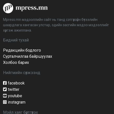
“Дэлхийн мөнгөний долоо хоног-2026” аян Төв
аймагт үргэлжилж байна
2026-04-03 12:00:00
Mpress.mn мэдээллийн сайт нь танд сэтгүүлзүйн бүтээлийн
шаардлага хангасан улстөр, эдийн засгийн мэдээ мэдээллийг
BTS-ийн тоглолтыг Netflix дэлхий даяар шууд
хүргэж ажиллана.
дамжуулна
2026-03-08 16:04:00
14
Бидний тухай
Редакцийн бодлого
Иргэдийн төлөөлөгчдийн хурлын 2026 оны
нөхөн сонгууль 6 дугаар сарын 21-нд болно
Сурталчилгаа байршуулах
2026-03-05 11:36:28
Холбоо барих
Нийгмийн сүлжээнд
Д.Тэгшбаяр: НҮБ-ын тогтоол санаачилж,
батлуулсан нь Монгол Улсын манлайллыг олон
улсад таниулсан
facebook
2026-03-04 09:00:00
twitter
youtube
Ерөнхийлөгч өө, жоомоо алах гээд байшингаа
шатаав!
instagram
2026-02-27 16:40:00
2
Мэйл хаяг бүртгүүлэх