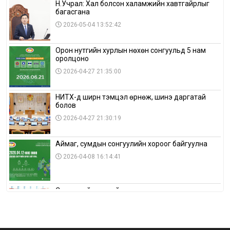
Н.Учрал: Хал болсон халамжийн хавтгайрлыг
багасгана
2026-05-04 13:52:42
Орон нутгийн хурлын нөхөн сонгуульд 5 нам
оролцоно
2026-04-27 21:35:00
НИТХ-д ширүүн тэмцэл өрнөж, шинэ даргатай
болов
2026-04-27 21:30:19
Аймаг, сумдын сонгуулийн хороог байгуулна
2026-04-08 16:14:41
Сонгуулийн хуулийн зөрчил, шалгах,
шийдвэрлэх ажиллагааны талаар хэлэлцлээ
2026-04-08 16:09:26