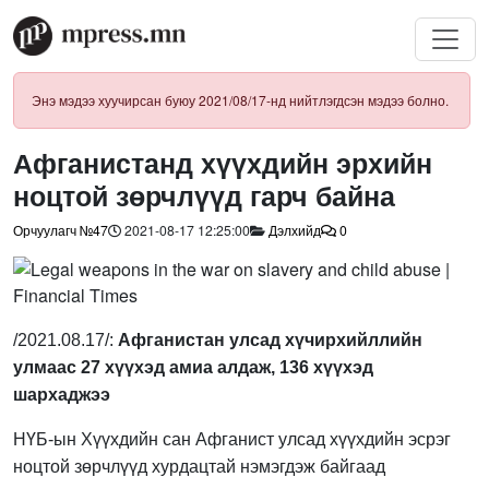
Энэ мэдээ хуучирсан буюу 2021/08/17-нд нийтлэгдсэн мэдээ болно.
Афганистанд хүүхдийн эрхийн
ноцтой зөрчлүүд гарч байна
Орчуулагч №47
2021-08-17 12:25:00
Дэлхийд
0
/2021.08.17/:
Афганистан улсад хүчирхийллийн
улмаас 27 хүүхэд амиа алдаж, 136 хүүхэд
шархаджээ
НҮБ-ын Хүүхдийн сан Афганист улсад хүүхдийн эсрэг
ноцтой зөрчлүүд хурдацтай нэмэгдэж байгаад