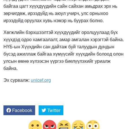
байгаа цагт хүүхдүүдийн сайн сайхан амьдрах эрх нь
зөрчигдөж, ирээдүйд нь аюул учирч, улс орныхоо
ирээдүйд оруулах хувь нэмэр нь буурах болно.
Хөгжлийн бэрхшээлтэй хүүхдүүдийг оролцуулаад бүх
хүүхдэд одоо хамгаалалт, амар амгалан хэрэгтэй байна.
НҮБ-ын Хүүхдийн сан дайтаж буй талуудын дундын
бүсэд ажиллаж байгаа хүмүүсийг хүүхдийн болоод олон
улсын өмнө хүлээсэн үүргээ биелүүлэхийг уриалж
байна.
Эх сурвалж:
unicef.org
Facebook
Twitter