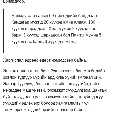
цочирдлоо.
Наймдугаар сарын 09-ний өдрийн байдлаар
Кандагар мужид 20 хүүхэд амиа алдаж, 130
хүүхэд шархадсан, Хост мужид 2 хүүхэд нас
барж, 3 хүүхэд шархадсан бол Пактия мужид 5
хүүхэд нас барж, 3 хүүхэд гэмтжээ.
Харгислал өдрөөс өдөрт нэмэгдсээр байна.
Энэ нь ердөө л тоо биш. Эдгээр үхэл, бие махбодийн
зовлон зүдгүүр бүрийн ард хувь хүний эмгэнэл бий.
Эдгээр хүүхдүүд бол аав ээжийн, ах дүүгийн, найз
нөхөддөө маш үнэтэй, хүсэмжит хүүхдүүд юм. Дайтаж
буй талууд олон улсын хүмүүнлэгийн эрх зүйн дагуу
хүүхдийн эдлэх эрх болоод хамгаалалтыг үл
тоомсорлож тэдний эрхийг зөрчсөөр байна.