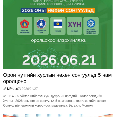
Орон нутгийн хурлын нөхөн сонгуульд 5 нам
оролцоно
MPress
2026/04/27
/2026.4.27/ Аймаг, нийслэл, сум, дүүргийн иргэдийн Төлөөлөгчдийн
Хурлын 2026 оны нөхөн сонгуульд 5 нам оролцохоо илэрхийллээ гэж
Сонгуулийн ерөнхий хорооноос мэдээллээ. Эдгээрт: Монгол