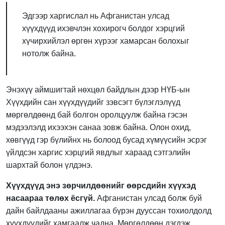
Эдгээр харгислал нь Афганистан улсад
хүүхдүүд ихэвчлэн хохирогч болдог хэрцгий
хүчирхийлэл өргөн хүрээг хамарсан болохыг
нотолж байна.
Энэхүү аймшигтай нөхцөл байдлын дээр НҮБ-ын
Хүүхдийн сан хүүхдүүдийг зэвсэгт бүлэглэлүүд
мөргөлдөөнд бай болгон оролцуулж байна гэсэн
мэдээлэлд ихээхэн санаа зовж байна. Олон охид,
хөвгүүд гэр бүлийнх нь болоод бусад хүмүүсийн эсрэг
үйлдсэн харгис хэрцгий явдлыг хараад сэтгэлийн
шархтай болон үлдэнэ.
Хүүхдүүд энэ зөрчилдөөнийг өөрсдийн хүүхэд
насаараа төлөх ёсгүй.
Афганистан улсад болж буй
дайн байлдааны ажиллагаа бүрэн дууссан тохиолдолд
хүүхдүүдийг хамгаалж чадна. Мөргөлдөөн дэгдэж