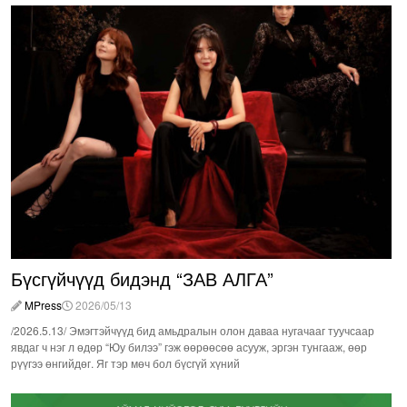
Бүсгүйчүүд бидэнд “ЗАВ АЛГА”
MPress
2026/05/13
/2026.5.13/ Эмэгтэйчүүд бид амьдралын олон даваа нугачааг туучсаар
явдаг ч нэг л өдөр “Юу билээ” гэж өөрөөсөө асууж, эргэн тунгааж, өөр
рүүгээ өнгийдөг. Яг тэр мөч бол бүсгүй хүний