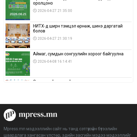
оролцоно
2026-04-27 21:35:00
НИТХ-д ширүүн тэмцэл өрнөж, шинэ даргатай
болов
2026-04-27 21:30:19
Аймаг, сумдын сонгуулийн хороог байгуулна
2026-04-08 16:14:41
Сонгуулийн хуулийн зөрчил, шалгах,
шийдвэрлэх ажиллагааны талаар хэлэлцлээ
2026-04-08 16:09:26
“Дэлхийн мөнгөний долоо хоног-2026” аян Төв
аймагт үргэлжилж байна
2026-04-03 12:00:00
Mpress.mn мэдээллийн сайт нь танд сэтгүүлзүйн бүтээлийн
шаардлага хангасан улстөр, эдийн засгийн мэдээ мэдээллийг