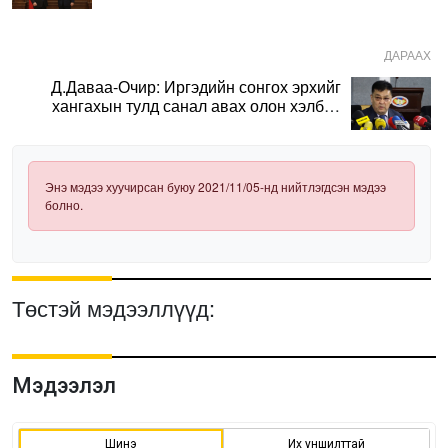
ДАРААХ
Д.Даваа-Очир: Иргэдийн сонгох эрхийг
хангахын тулд санал авах олон хэлбэр
нэвтрүүлэх шаардлагатай
Энэ мэдээ хуучирсан буюу 2021/11/05-нд нийтлэгдсэн мэдээ
болно.
Төстэй мэдээллүүд:
Мэдээлэл
Шинэ
Их уншилттай