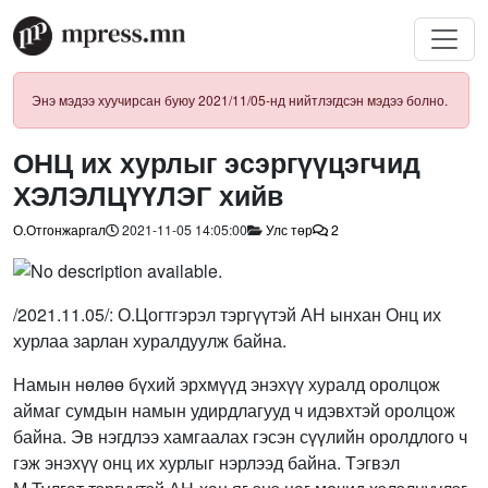
Энэ мэдээ хуучирсан буюу 2021/11/05-нд нийтлэгдсэн мэдээ болно.
ОНЦ их хурлыг эсэргүүцэгчид
ХЭЛЭЛЦҮҮЛЭГ хийв
О.Отгонжаргал
2021-11-05 14:05:00
Улс төр
2
/2021.11.05/: О.Цогтгэрэл тэргүүтэй АН ынхан Онц их
хурлаа зарлан хуралдуулж байна.
Намын нөлөө бүхий эрхмүүд энэхүү хуралд оролцож
аймаг сумдын намын удирдлагууд ч идэвхтэй оролцож
байна. Эв нэгдлээ хамгаалах гэсэн сүүлийн оролдлого ч
гэж энэхүү онц их хурлыг нэрлээд байна. Тэгвэл