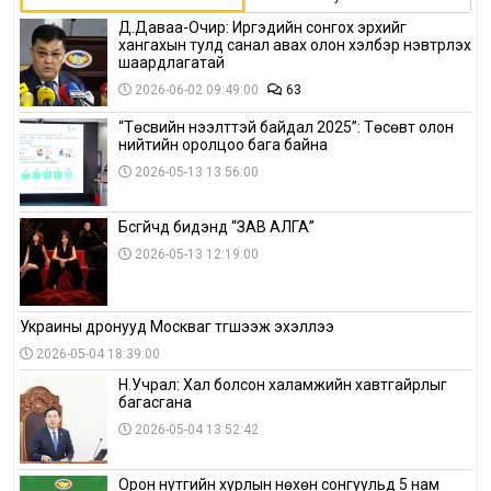
Д.Даваа-Очир: Иргэдийн сонгох эрхийг
хангахын тулд санал авах олон хэлбэр нэвтрүүлэх
шаардлагатай
2026-06-02 09:49:00
63
“Төсвийн нээлттэй байдал 2025”: Төсөвт олон
нийтийн оролцоо бага байна
2026-05-13 13:56:00
Бүсгүйчүүд бидэнд “ЗАВ АЛГА”
2026-05-13 12:19:00
Украины дронууд Москваг түгшээж эхэллээ
2026-05-04 18:39:00
Н.Учрал: Хал болсон халамжийн хавтгайрлыг
багасгана
2026-05-04 13:52:42
Орон нутгийн хурлын нөхөн сонгуульд 5 нам