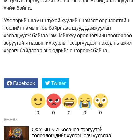
М.Тулгат тэргүүтэй АН-хан яг энэ цаг мөчид хэлэлцүүлэг
хийж байна.
Улс төрийн намын тухай хуулийн нэмэлт өөрчлөлтийн
төслийг намын төв байрнаас шууд дамжуулан
хэлэлцүүлж байгаа юм. Ийнхүү оролцогчийн тоогоороо
зөрүүтэй ч намын их хурлыг эсэргүүцсэн нөхөд нь ажил
хэрэгч байдлаар энэ өдрийг өнгөрөөж байна.
Facebook
Twitter
0
0
0
0
0
ӨМНӨХ
ОХУ-ын К.И.Косачев тэргүүтэй
төлөөлөгчдийг хүлээн авч уулзлаа