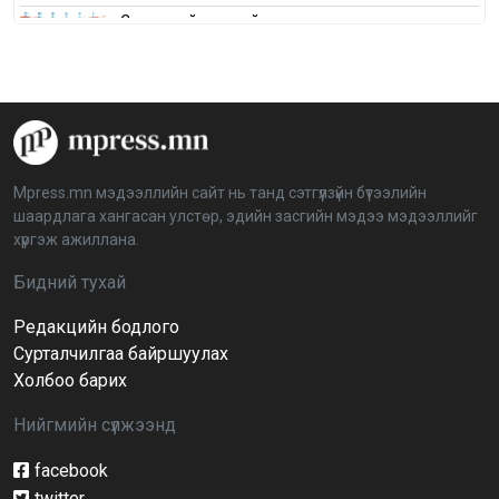
Сонгуулийн хуулийн зөрчил, шалгах,
шийдвэрлэх ажиллагааны талаар хэлэлцлээ
2026-04-08 16:09:26
“Дэлхийн мөнгөний долоо хоног-2026” аян Төв
аймагт үргэлжилж байна
2026-04-03 12:00:00
Mpress.mn мэдээллийн сайт нь танд сэтгүүлзүйн бүтээлийн
шаардлага хангасан улстөр, эдийн засгийн мэдээ мэдээллийг
BTS-ийн тоглолтыг Netflix дэлхий даяар шууд
хүргэж ажиллана.
дамжуулна
2026-03-08 16:04:00
14
Бидний тухай
Редакцийн бодлого
Иргэдийн төлөөлөгчдийн хурлын 2026 оны
нөхөн сонгууль 6 дугаар сарын 21-нд болно
Сурталчилгаа байршуулах
2026-03-05 11:36:28
Холбоо барих
Нийгмийн сүлжээнд
Д.Тэгшбаяр: НҮБ-ын тогтоол санаачилж,
батлуулсан нь Монгол Улсын манлайллыг олон
улсад таниулсан
facebook
2026-03-04 09:00:00
twitter