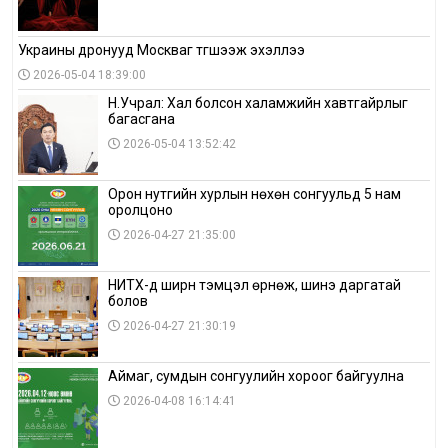
Украины дронууд Москваг түгшээж эхэллээ
2026-05-04 18:39:00
Н.Учрал: Хал болсон халамжийн хавтгайрлыг
багасгана
2026-05-04 13:52:42
Орон нутгийн хурлын нөхөн сонгуульд 5 нам
оролцоно
2026-04-27 21:35:00
НИТХ-д ширүүн тэмцэл өрнөж, шинэ даргатай
болов
2026-04-27 21:30:19
Аймаг, сумдын сонгуулийн хороог байгуулна
2026-04-08 16:14:41