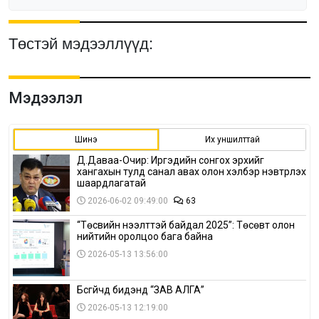
Төстэй мэдээллүүд:
Мэдээлэл
Шинэ
Их уншилттай
Д.Даваа-Очир: Иргэдийн сонгох эрхийг
хангахын тулд санал авах олон хэлбэр нэвтрүүлэх
шаардлагатай
2026-06-02 09:49:00
63
“Төсвийн нээлттэй байдал 2025”: Төсөвт олон
нийтийн оролцоо бага байна
2026-05-13 13:56:00
Бүсгүйчүүд бидэнд “ЗАВ АЛГА”
2026-05-13 12:19:00