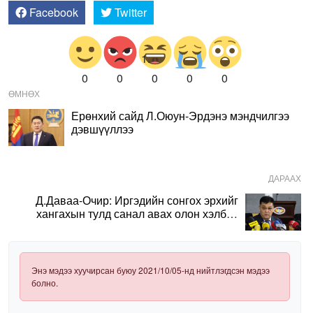
Facebook
Twitter
0
0
0
0
0
ӨМНӨХ
Ерөнхий сайд Л.Оюун-Эрдэнэ мэндчилгээ
дэвшүүллээ
ДАРААХ
Д.Даваа-Очир: Иргэдийн сонгох эрхийг
хангахын тулд санал авах олон хэлбэр
нэвтрүүлэх шаардлагатай
Энэ мэдээ хуучирсан буюу 2021/10/05-нд нийтлэгдсэн мэдээ
болно.