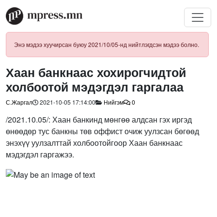
Энэ мэдээ хуучирсан буюу 2021/10/05-нд нийтлэгдсэн мэдээ болно.
Хаан банкнаас хохирогчидтой
холбоотой мэдэгдэл гаргалаа
С.Жаргал
2021-10-05 17:14:00
Нийгэм
0
/2021.10.05/: Хаан банкинд мөнгөө алдсан гэх иргэд
өнөөдөр тус банкны төв оффист очиж уулзсан бөгөөд
энэхүү уулзалттай холбоотойгоор Хаан банкнаас
мэдэгдэл гаргажээ.