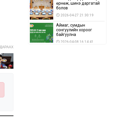
өрнөж, шинэ даргатай
болов
2026-04-27 21:30:19
Аймаг, сумдын
сонгуулийн хороог
байгуулна
2026-04-08 16:14:41
ДАРААХ
Сонгуулийн хуулийн
зөрчил, шалгах,
шийдвэрлэх
ажиллагааны талаар
2026-04-08 16:09:26
хэлэлцлээ
“Дэлхийн мөнгөний
долоо хоног-2026” аян
Төв аймагт үргэлжилж
байна
2026-04-03 12:00:00
BTS-ийн тоглолтыг
Netflix дэлхий даяар
шууд дамжуулна
2026-03-08 16:04:00
14