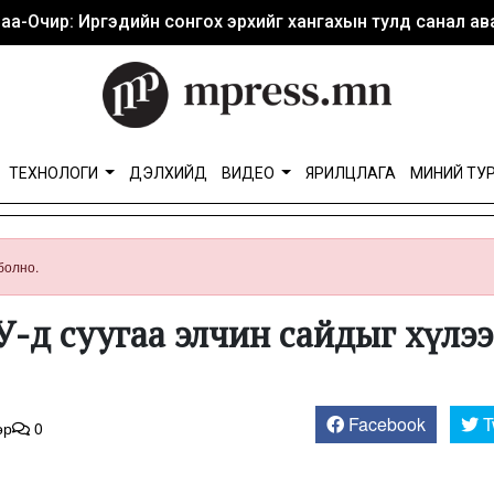
аа-Очир: Иргэдийн сонгох эрхийг хангахын тулд санал ава
ТЕХНОЛОГИ
ДЭЛХИЙД
ВИДЕО
ЯРИЛЦЛАГА
МИНИЙ ТУ
болно.
У-д суугаа элчин сайдыг хүлэ
Facebook
T
өр
0