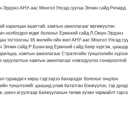
ун-Эрдэнэ АНУ-аас Монгол Улсад суугаа Элчин сайд Ричард
ай харилцан ашигтай, хамтын ажиллагааг өргөжүүлэн
 ач холбогдол өгдөг болохыг Ерөнхий сайд Л.Оюун-Эрдэнэ
аа тогтоосны 35 жилийн ойн жил АНУ-аас Монгол Улсад су
н Элчин сайд Р.Буанганд Ерөнхий сайд баяр хүргэж, цаашд
харилцаа, хамтын ажиллагааг Стратегийн түншлэлийн хүрээ
гө оруулалтын хамтын ажиллагааг нэмэгдүүлэх сонирхолтой
ал гуравдагч хөрш гэдгээрээ бахархдаг болохыг онцлон
ийн түншлэлийг цаашид улам бататган бэхжүүлэх, тэр дунд
ж, шинэ агуулгаар баяжуулахын төлөө хүчин чармайлт гарга