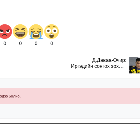
0
0
0
0
Д.Даваа-Очир:
Иргэдийн сонгох эрхийг
хангахын тулд санал
авах олон хэлбэр
нэвтрүүлэх
шаардлагатай
эдээ болно.