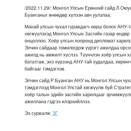
/2022.11.29/: Монгол Улсын Ерөнхий сайд Л.Ою
Буанганыг өнөөдөр хүлээн авч уулзлаа.
Манай улсын чухал гуравдагч хөрш болох АНУ-т
хөгжүүлэхэд Монгол Улсын Засгийн газар өндөр
онцоллоо. Хоёр улсын хооронд дипломат харилц
Элчин сайдаар томилогдож үүрэгт ажилдаа орсо
ажилд нь амжилт хүслээ. Түүнчлэн хоёр улсын 
бататгаж, энэ хүрээнд АНУ-тай худалдаа, хөрөн
байгааг тэмдэглэв.
Элчин сайд Р.Буанган АНУ нь Монгол Улсын чух
тэмдэглээд Монгол Улстай хөгжүүлж буй Стратег
хоёр талын эдийн засгийн харилцааг эрчимжүүл
ажиллана гэдгээ илэрхийллээ.
Эх сурвалж:
ЗГ