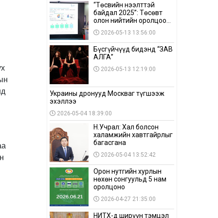
“Төсвийн нээлттэй
байдал 2025”: Төсөвт
олон нийтийн оролцоо
бага байна
2026-05-13 13:56:00
Бүсгүйчүүд бидэнд “ЗАВ
АЛГА”
ух
2026-05-13 12:19:00
ын
нд
Украины дронууд Москваг түгшээж
эхэллээ
2026-05-04 18:39:00
Н.Учрал: Хал болсон
халамжийн хавтгайрлыг
багасгана
аа
н
2026-05-04 13:52:42
Орон нутгийн хурлын
нөхөн сонгуульд 5 нам
оролцоно
2026-04-27 21:35:00
НИТХ-д ширүүн тэмцэл