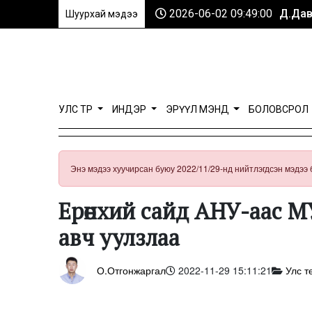
2026-06-02 09:49:00
Д.Дав
Шуурхай мэдээ
УЛС ТӨР
ИНДЭР
ЭРҮҮЛ МЭНД
БОЛОВСРОЛ
Энэ мэдээ хуучирсан буюу 2022/11/29-нд нийтлэгдсэн мэдээ 
Ерөнхий сайд АНУ-аас М
авч уулзлаа
О.Отгонжаргал
2022-11-29 15:11:21
Улс т