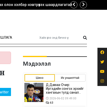
х олон хэлбэр нэвтрүүлэх шаардлагатай
РШЛАГА
Мэдээлэл
эн
Шинэ
Их уншилттай
Д.Даваа-Очир:
Иргэдийн сонгох эрхийг
witter
хангахын тулд санал
авах олон хэлбэр
2026-06-02 09:49:00
нэвтрүүлэх
63
шаардлагатай