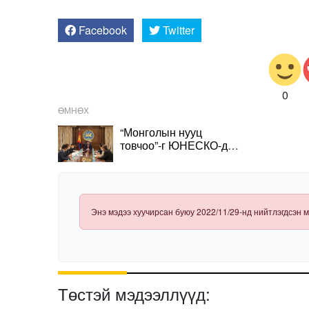
Facebook
Twitter
0
ӨМНӨХ
“Монголын нууц
товчоо”-г ЮНЕСКО-д
бүртгүүлэх ажлын хэсэг
байгуулахаар боллоо
Энэ мэдээ хуучирсан буюу 2022/11/29-нд нийтлэгдсэн м
Төстэй мэдээллүүд: