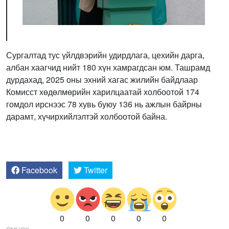
Сургалтад тус үйлдвэрийн удирдлага, цехийн дарга,
албан хаагчид нийт 180 хүн хамрагдсан юм. Ташрамд
дурдахад, 2025 оны эхний хагас жилийн байдлаар
Комисст хөдөлмөрийн харилцаатай холбоотой 174
гомдол ирснээс 78 хувь буюу 136 нь ажлын байрны
дарамт, хүчирхийлэлтэй холбоотой байна.
Facebook
Twitter
0
0
0
0
0