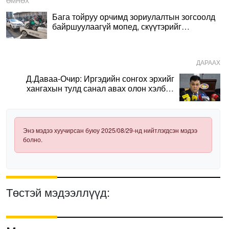
ӨМНӨХ
Бага тойруу орчимд зориулалтын зогсоолд
байршуулаагүй мопед, скүүтэрийг
өнөөдрөөс ачиж эхэллээ
ДАРААХ
Д.Даваа-Очир: Иргэдийн сонгох эрхийг
хангахын тулд санал авах олон хэлбэр
нэвтрүүлэх шаардлагатай
Энэ мэдээ хуучирсан буюу 2025/08/29-нд нийтлэгдсэн мэдээ
болно.
Төстэй мэдээллүүд: