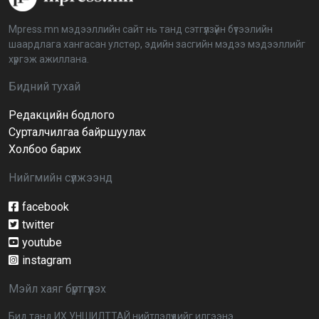
2026-04-03 12:00:00
Mpress.mn мэдээллийн сайт нь танд сэтгүүлзүйн бүтээлийн
шаардлага хангасан улстөр, эдийн засгийн мэдээ мэдээллийг
BTS-ийн тоглолтыг Netflix дэлхий даяар шууд
хүргэж ажиллана.
дамжуулна
2026-03-08 16:04:00
14
Бидний тухай
Редакцийн бодлого
Иргэдийн төлөөлөгчдийн хурлын 2026 оны
нөхөн сонгууль 6 дугаар сарын 21-нд болно
Сурталчилгаа байршуулах
2026-03-05 11:36:28
Холбоо барих
Нийгмийн сүлжээнд
Д.Тэгшбаяр: НҮБ-ын тогтоол санаачилж,
батлуулсан нь Монгол Улсын манлайллыг олон
улсад таниулсан
facebook
2026-03-04 09:00:00
twitter
youtube
Ерөнхийлөгч өө, жоомоо алах гээд байшингаа
шатаав!
instagram
2026-02-27 16:40:00
2
Мэйл хаяг бүртгүүлэх
Улс төрийн намуудын 2025 оны тайлан олон
Бид танд ИХ УНШИЛТТАЙ нийтлэлүүдийг илгээнэ.