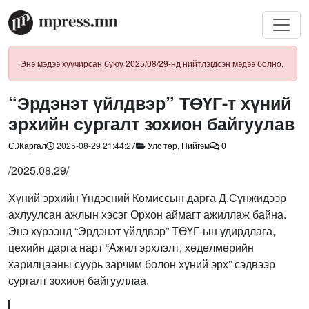
Энэ мэдээ хуучирсан буюу 2025/08/29-нд нийтлэгдсэн мэдээ болно.
“Эрдэнэт үйлдвэр” ТӨҮГ-т хүний
эрхийн сургалт зохион байгуулав
С.Жаргал
2025-08-29 21:44:27
Улс төр
,
Нийгэм
0
/2025.08.29/
Хүний эрхийн Үндэсний Комиссын дарга Д.Сүнжидээр
ахлуулсан ажлын хэсэг Орхон аймагт ажиллаж байна.
Энэ хүрээнд “Эрдэнэт үйлдвэр” ТӨҮГ-ын удирдлага,
цехийн дарга нарт “Ажил эрхлэлт, хөдөлмөрийн
харилцааны суурь зарчим болон хүний эрх” сэдвээр
сургалт зохион байгууллаа.