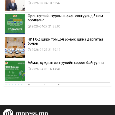
2026-05-04 13:52:42
Орон нутгийн хурлын нөхөн сонгуульд 5 нам
оролцоно
2026-04-27 21:35:00
НИТХ-д ширүүн тэмцэл өрнөж, шинэ даргатай
болов
2026-04-27 21:30:19
Аймаг, сумдын сонгуулийн хороог байгуулна
2026-04-08 16:14:41
Сонгуулийн хуулийн зөрчил, шалгах,
шийдвэрлэх ажиллагааны талаар хэлэлцлээ
2026-04-08 16:09:26
“Дэлхийн мөнгөний долоо хоног-2026” аян Төв
аймагт үргэлжилж байна