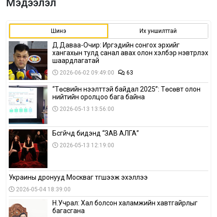
Мэдээлэл
Шинэ
Их уншилттай
Д.Даваа-Очир: Иргэдийн сонгох эрхийг
хангахын тулд санал авах олон хэлбэр нэвтрүүлэх
шаардлагатай
2026-06-02 09:49:00
63
“Төсвийн нээлттэй байдал 2025”: Төсөвт олон
нийтийн оролцоо бага байна
2026-05-13 13:56:00
Бүсгүйчүүд бидэнд “ЗАВ АЛГА”
2026-05-13 12:19:00
Украины дронууд Москваг түгшээж эхэллээ
2026-05-04 18:39:00
Н.Учрал: Хал болсон халамжийн хавтгайрлыг
багасгана