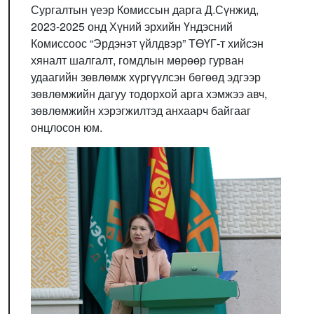
Сургалтын үеэр Комиссын дарга Д.Сүнжид,
2023-2025 онд Хүний эрхийн Үндэсний
Комиссоос “Эрдэнэт үйлдвэр” ТӨҮГ-т хийсэн
хяналт шалгалт, гомдлын мөрөөр гурван
удаагийн зөвлөмж хүргүүлсэн бөгөөд эдгээр
зөвлөмжийн дагуу тодорхой арга хэмжээ авч,
зөвлөмжийн хэрэгжилтэд анхаарч байгааг
онцлосон юм.