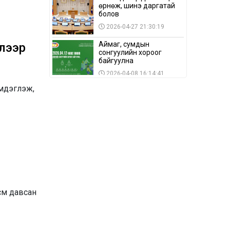
өрнөж, шинэ даргатай
болов
2026-04-27 21:30:19
Аймаг, сумдын
элээр
сонгуулийн хороог
байгуулна
2026-04-08 16:14:41
эмдэглэж,
Сонгуулийн хуулийн
зөрчил, шалгах,
шийдвэрлэх
ажиллагааны талаар
2026-04-08 16:09:26
хэлэлцлээ
“Дэлхийн мөнгөний
долоо хоног-2026” аян
Төв аймагт үргэлжилж
байна
2026-04-03 12:00:00
BTS-ийн тоглолтыг
см давсан
Netflix дэлхий даяар
шууд дамжуулна
2026-03-08 16:04:00
14