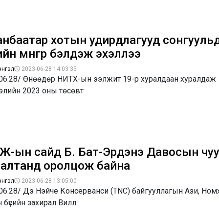
анбаатар хотын удирдлагууд сонгууль
ийн мөнгөөр бэлдэж эхэллээ
энгэл
2023-06-28 14:03:35
.06.28/ Өнөөдөр НИТХ-ын ээлжит 19-р хуралдаан хуралдаж
элийн 2023 оны төсөвт
Ж-ын сайд Б. Бат-Эрдэнэ Давосын чуу
залтанд оролцож байна
энгэл
2023-06-28 13:05:00
06.28/ Дэ Нэйче Консерванси (TNC) байгууллагын Ази, Ном
 бүсийн захирал Вилл