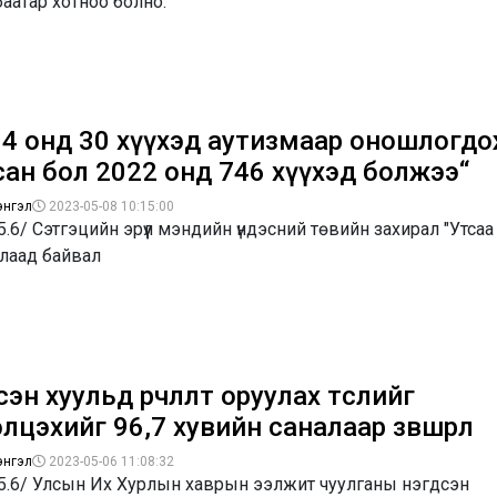
аатар хотноо болно.
14 онд 30 хүүхэд аутизмаар оношлогд
сан бол 2022 онд 746 хүүхэд болжээ“
энгэл
2023-05-08 10:15:00
5.6/ Сэтгэцийн эрүүл мэндийн үндэсний төвийн захирал "Утсаа
улаад байвал
эн хуульд өөрчлөлт оруулах төслийг
лцэхийг 96,7 хувийн саналаар зөвшөөрлөө
энгэл
2023-05-06 11:08:32
.5.6/ Улсын Их Хурлын хаврын ээлжит чуулганы нэгдсэн