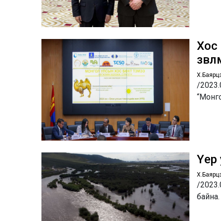
Хос 
зөвл
Х.Баярц
/2023
“Монг
Үер
Х.Баярц
/2023.
байна.