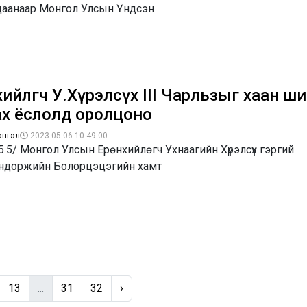
даанаар Монгол Улсын Үндсэн
хийлөгч У.Хүрэлсүх III Чарльзыг хаан ш
ах ёслолд оролцоно
энгэл
2023-05-06 10:49:00
5.5/ Монгол Улсын Ерөнхийлөгч Ухнаагийн Хүрэлсүх гэргий
ндоржийн Болорцэцэгийн хамт
13
...
31
32
›