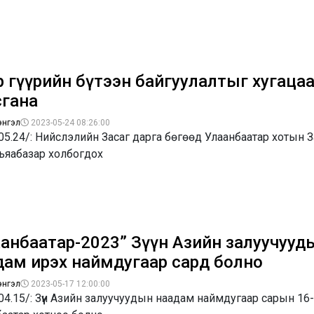
р гүүрийн бүтээн байгуулалтыг хугаца
сгана
энгэл
2023-05-24 08:26:00
05.24/: Нийслэлийн Засаг дарга бөгөөд Улаанбаатар хотын 
ъяабазар холбогдох
аанбаатар-2023” Зүүн Азийн залуучууд
дам ирэх наймдугаар сард болно
энгэл
2023-05-17 12:00:00
04.15/: Зүүн Азийн залуучуудын наадам наймдугаар сарын 16