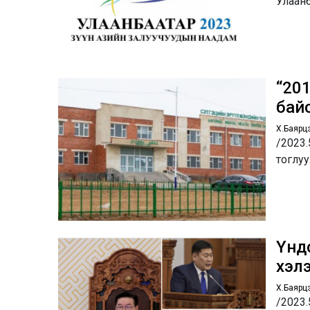
Улаанб
“20
бай
Х.Баярц
/2023.
тоглу
Үндс
хэлэ
Х.Баярц
/2023