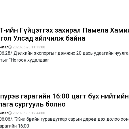
Т-ийн Гүйцэтгэх захирал Памела Хами
гол Улсад айлчилж байна
энгэл
2023-06-28 11:13:00
06.28/ Дэлхийн экспортыг дэмжих 20 дахь удаагийн чуулга
тыг “Ногоон худалдааг
пүрэв гарагийн 16:00 цагт бүх нийтийн
лага сургууль болно
энгэл
2023-06-06 12:44:00
06.06/: "Жил бүрийн гуравдугаар сарын дөрөв дэх долоо хо
гарагийн 16:00