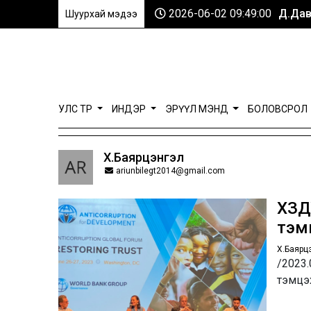
2026-06-02 09:49:00
Д.Дав
Шуурхай мэдээ
УЛС ТӨР
ИНДЭР
ЭРҮҮЛ МЭНД
БОЛОВСРОЛ
Х.Баярцэнгэл
ariunbilegt2014@gmail.com
ХЗДХ
тэм
Х.Баярц
/2023.
тэмцэ