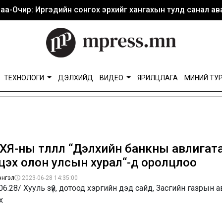
аа-Очир: Иргэдийн сонгох эрхийг хангахын тулд санал ава
ТЕХНОЛОГИ
ДЭЛХИЙД
ВИДЕО
ЯРИЛЦЛАГА
МИНИЙ ТУ
Я-ны төлөөлөл “Дэлхийн банкны авлигат
цэх олон улсын хурал“-д оролцлоо
энгэл
2023-06-28 14:35:00
06.28/ Хууль зүй, дотоод хэргийн дэд сайд, Засгийн газрын 
х