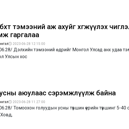
бөхт тэмээний аж ахуйг хөгжүүлэх чигл
өмж гаргалаа
энгэл
2023-06-28 12:15:00
.06.28/ Дэлхийн тэмээний өдрийг Монгол Улсад анх удаа т
ол Улсын хос
 усны аюулаас сэрэмжлүүлж байна
энгэл
2023-06-28 11:27:00
06.28/ Томоохон голуудын усны түвшин үерийн түвшинг 5-40 
 Ховд,