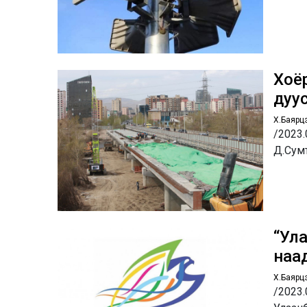
Хоё
дуу
Х.Баярц
/2023.
Д.Сум
“Ул
наа
Х.Баярц
/2023.