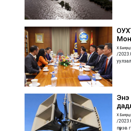
ОУХ
Мон
Х.Баярц
/2023.
уулзал
Энэ 
дад
Х.Баярц
/2023.
пүрэв 