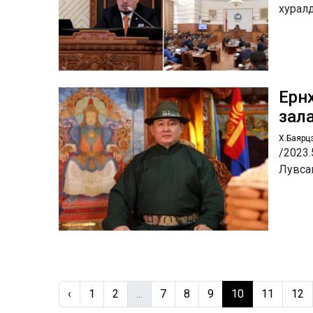
хурал
Ерөн
зал
Х.Баярц
/2023.
Лувса
‹
1
2
...
7
8
9
10
11
12