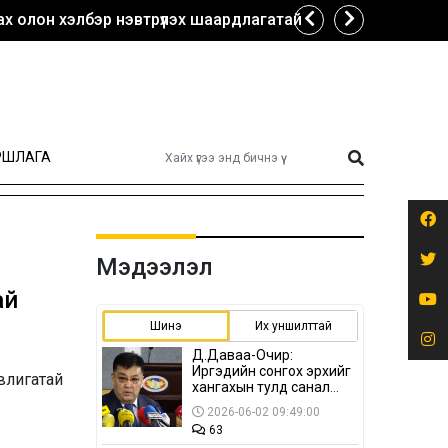
х олон хэлбэр нэвтрүүлэх шаардлагатай
РШЛАГА
Мэдээлэл
ай
Шинэ
Их уншилттай
Д.Даваа-Очир:
Иргэдийн сонгох эрхийг
авлигатай
хангахын тулд санал
авах олон хэлбэр
2026-06-02 09:49:00
нэвтрүүлэх
63
шаардлагатай