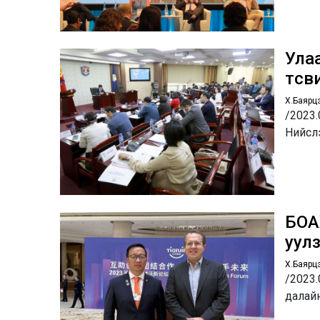
Ула
төсв
Х.Баярц
/2023
Нийсл
БОА
уул
Х.Баярц
/2023.
далайн