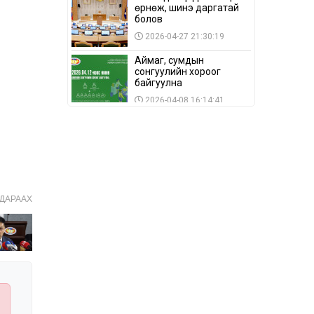
өрнөж, шинэ даргатай
болов
2026-04-27 21:30:19
Аймаг, сумдын
сонгуулийн хороог
байгуулна
2026-04-08 16:14:41
Сонгуулийн хуулийн
зөрчил, шалгах,
шийдвэрлэх
ажиллагааны талаар
2026-04-08 16:09:26
хэлэлцлээ
“Дэлхийн мөнгөний
ДАРААХ
долоо хоног-2026” аян
Төв аймагт үргэлжилж
байна
2026-04-03 12:00:00
BTS-ийн тоглолтыг
Netflix дэлхий даяар
шууд дамжуулна
2026-03-08 16:04:00
14