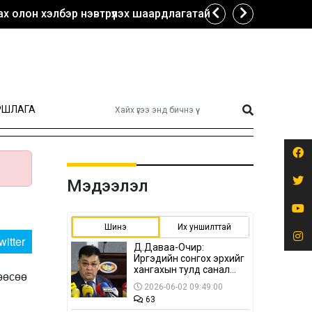
х олон хэлбэр нэвтрүүлэх шаардлагатай
РШЛАГА
Мэдээлэл
Шинэ
Их уншилттай
witter
Д.Даваа-Очир:
Иргэдийн сонгох эрхийг
хангахын тулд санал
өөсөө
авах олон хэлбэр
2026-06-02 09:49:00
нэвтрүүлэх
63
шаардлагатай