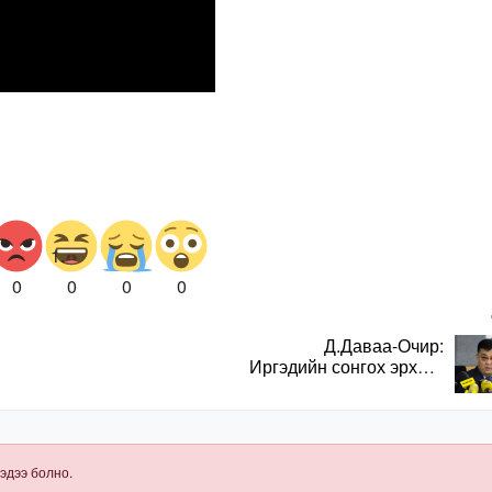
0
0
0
0
Д.Даваа-Очир:
Иргэдийн сонгох эрхийг
хангахын тулд санал
авах олон хэлбэр
нэвтрүүлэх
шаардлагатай
эдээ болно.