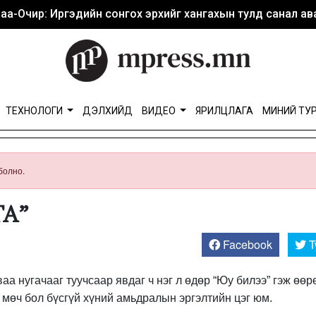
аа-Очир: Иргэдийн сонгох эрхийг хангахын тулд санал ава
ТЕХНОЛОГИ
ДЭЛХИЙД
ВИДЕО
ЯРИЛЦЛАГА
МИНИЙ ТУ
болно.
ГА”
Facebook
T
аа нугачааг туучсаар явдаг ч нэг л өдөр “Юу билээ” гэж өөр
эр мөч бол бүсгүй хүний амьдралын эргэлтийн цэг юм.