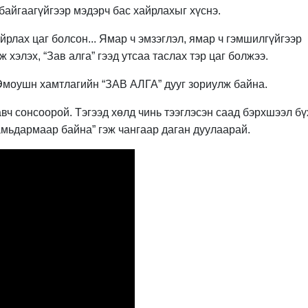
 байгаагүйгээр мэдэрч бас хайрлахыг хүснэ.
йрлах цаг болсон... Ямар ч эмзэглэл, ямар ч гэмшилгүйгээр
 хэлэх, “Зав алга” гээд утсаа таслах тэр цаг болжээ.
 Эмоушн хамтлагийн “ЗАВ АЛГА” дууг зориулж байна.
авч сонсоорой. Тэгээд хөлд чинь тээглэсэн саад бэрхшээл б
амьдармаар байна” гэж чангаар даган дуулаарай.