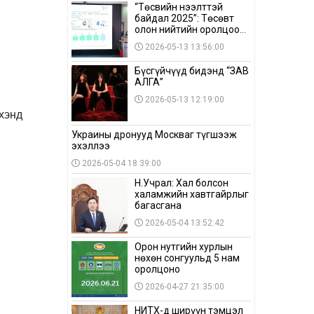
“Төсвийн нээлттэй
байдал 2025”: Төсөвт
олон нийтийн оролцоо
бага байна
2026-05-13 13:56:00
Бүсгүйчүүд бидэнд “ЗАВ
АЛГА”
2026-05-13 12:19:00
үхэнд
Украины дронууд Москваг түгшээж
эхэллээ
2026-05-04 18:39:00
Н.Учрал: Хал болсон
халамжийн хавтгайрлыг
багасгана
2026-05-04 13:52:42
Орон нутгийн хурлын
нөхөн сонгуульд 5 нам
оролцоно
2026-04-27 21:35:00
НИТХ-д ширүүн тэмцэл