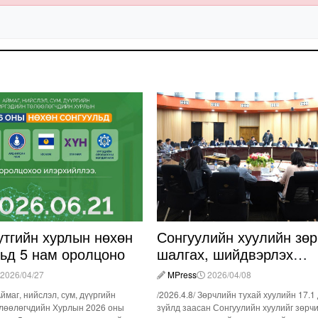
утгийн хурлын нөхөн
Сонгуулийн хуулийн зөр
льд 5 нам оролцоно
шалгах, шийдвэрлэх
ажиллагааны талаар
2026/04/27
MPress
2026/04/08
хэлэлцлээ
Аймаг, нийслэл, сум, дүүргийн
/2026.4.8/ Зөрчлийн тухай хуулийн 17.1
лөөлөгчдийн Хурлын 2026 оны
зүйлд заасан Сонгуулийн хуулийг зөрч