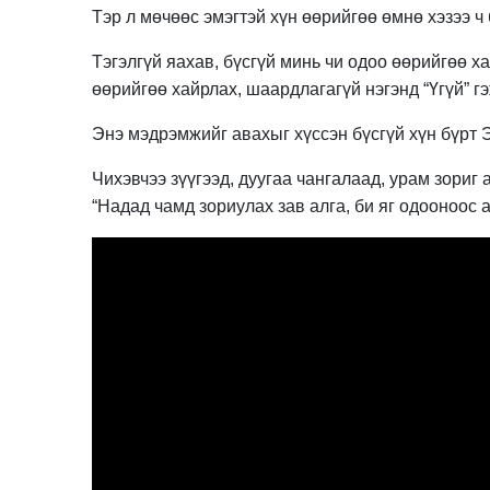
Тэр л мөчөөс эмэгтэй хүн өөрийгөө өмнө хэзээ ч
Тэгэлгүй яахав, бүсгүй минь чи одоо өөрийгөө ха
өөрийгөө хайрлах, шаардлагагүй нэгэнд “Үгүй” гэж
Энэ мэдрэмжийг авахыг хүссэн бүсгү
й хүн бүрт
Чихэвчээ зүүгээд, дуугаа чангалаад, урам зориг 
“Надад чамд зориулах зав алга, би яг одооноос 