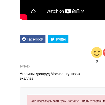
Facebook
Twitter
0
ӨМНӨХ
Украины дронууд Москваг түгшээж
эхэллээ
Энэ мэдээ хуучирсан буюу 2026/05/13-нд нийтлэгдсэн м