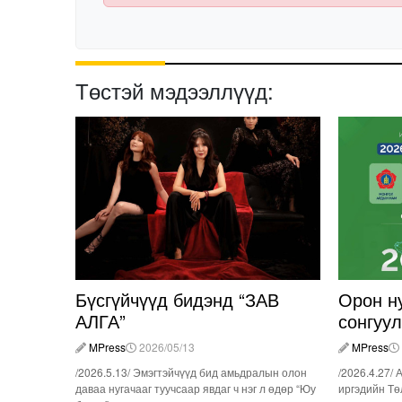
Төстэй мэдээллүүд:
Бүсгүйчүүд бидэнд “ЗАВ
Орон н
АЛГА”
сонгуу
MPress
2026/05/13
MPress
/2026.5.13/ Эмэгтэйчүүд бид амьдралын олон
/2026.4.27/ 
даваа нугачааг туучсаар явдаг ч нэг л өдөр “Юу
иргэдийн Тө