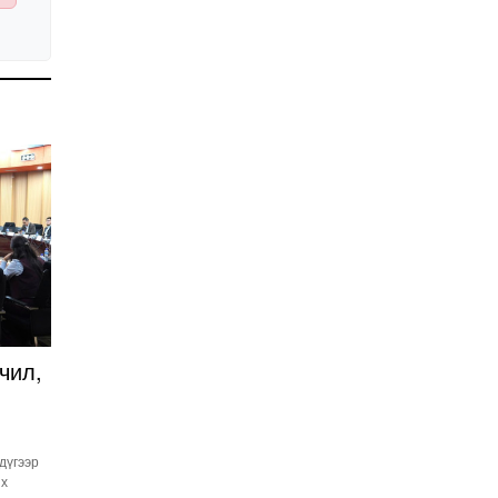
Иргэдийн
төлөөлөгчдийн хурлын
2026 оны нөхөн сонгууль
6 дугаар сарын 21-нд
2026-03-05 11:36:28
болно
Д.Тэгшбаяр: НҮБ-ын
тогтоол санаачилж,
батлуулсан нь Монгол
Улсын манлайллыг олон
2026-03-04 09:00:00
улсад таниулсан
Ерөнхийлөгч өө, жоомоо
алах гээд байшингаа
шатаав!
2026-02-27 16:40:00
2
Улс төрийн намуудын
2025 оны тайлан олон
нийтэд ил боллоо
чил,
2026-02-27 14:48:26
ХОРИОТОЙ!
2026-02-25 13:40:04
 дүгээр
их