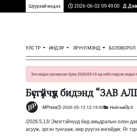
2026-06-02 09:49:00
Д.Дав
Шуурхай мэдээ
УЛС ТӨР
ИНДЭР
ЭРҮҮЛ МЭНД
БОЛОВСРОЛ
Энэ мэдээ хуучирсан буюу 2026/05/13-нд нийтлэгдсэн мэдээ 
Бүсгүйчүүд бидэнд “ЗАВ АЛ
MPress
2026-05-13 12:19:00
Нийгэм
0
/2026.5.13/ Эмэгтэйчүүд бид амьдралын олон дав
асууж, эргэн тунгааж, өөр рүүгээ өнгийдөг. Яг т