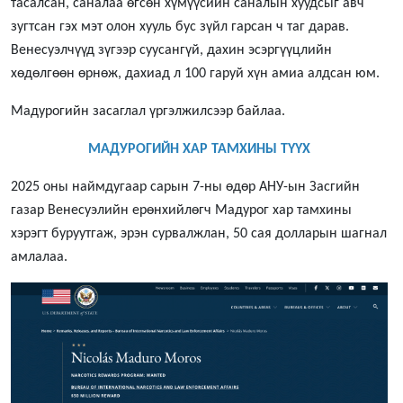
тасалсан, саналаа өгсөн хүмүүсийн саналын хуудсыг авч
зугтсан гэх мэт олон хууль бус зүйл гарсан ч таг дарав.
Венесуэлчүүд зүгээр суусангүй, дахин эсэргүүцлийн
хөдөлгөөн өрнөж, дахиад л 100 гаруй хүн амиа алдсан юм.
Мадурогийн засаглал үргэлжилсээр байлаа.
МАДУРОГИЙН ХАР ТАМХИНЫ ТҮҮХ
2025 оны наймдугаар сарын 7-ны өдөр АНУ-ын Засгийн
газар Венесуэлийн ерөнхийлөгч Мадурог хар тамхины
хэрэгт буруутгаж, эрэн сурвалжлан, 50 сая долларын шагнал
амлалаа.