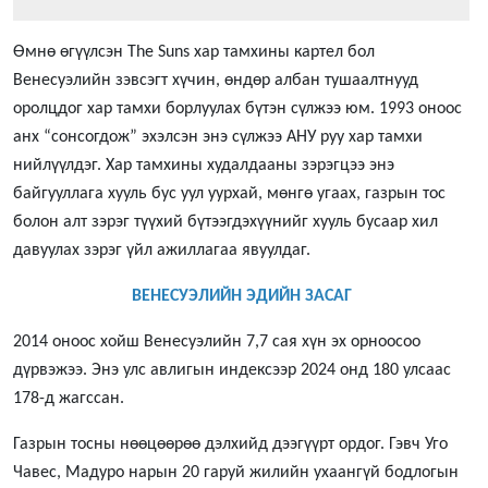
Өмнө өгүүлсэн The Suns хар тамхины картел бол
Венесуэлийн зэвсэгт хүчин, өндөр албан тушаалтнууд
оролцдог хар тамхи борлуулах бүтэн сүлжээ юм. 1993 оноос
анх “сонсогдож” эхэлсэн энэ сүлжээ АНУ руу хар тамхи
нийлүүлдэг. Хар тамхины худалдааны зэрэгцээ энэ
байгууллага хууль бус уул уурхай, мөнгө угаах, газрын тос
болон алт зэрэг түүхий бүтээгдэхүүнийг хууль бусаар хил
давуулах зэрэг үйл ажиллагаа явуулдаг.
ВЕНЕСУЭЛИЙН ЭДИЙН ЗАСАГ
2014 оноос хойш Венесуэлийн 7,7 сая хүн эх орноосоо
дүрвэжээ. Энэ улс авлигын индексээр 2024 онд 180 улсаас
178-д жагссан.
Газрын тосны нөөцөөрөө дэлхийд дээгүүрт ордог. Гэвч Уго
Чавес, Мадуро нарын 20 гаруй жилийн ухаангүй бодлогын