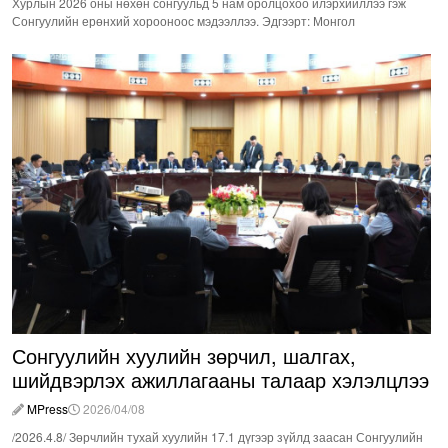
Хурлын 2026 оны нөхөн сонгуульд 5 нам оролцохоо илэрхийллээ гэж
Сонгуулийн ерөнхий хорооноос мэдээллээ. Эдгээрт: Монгол
Сонгуулийн хуулийн зөрчил, шалгах,
шийдвэрлэх ажиллагааны талаар хэлэлцлээ
MPress
2026/04/08
/2026.4.8/ Зөрчлийн тухай хуулийн 17.1 дүгээр зүйлд заасан Сонгуулийн