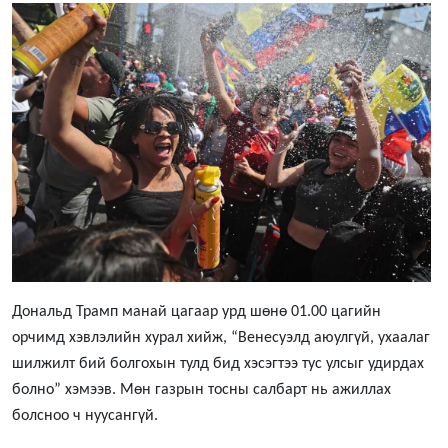
Дональд Трамп манай цагаар урд шөнө 01.00 цагийн
орчимд хэвлэлийн хурал хийж, “Венесуэлд аюулгүй, ухаалаг
шилжилт бий болгохын тулд бид хэсэгтээ тус улсыг удирдах
болно” хэмээв. Мөн газрын тосны салбарт нь ажиллах
болсноо ч нуусангүй.