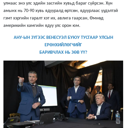
улмаас энэ улс эдийн засгийн хувьд бараг сүйрсэн. Хүн
амынх нь 70-90 хувь ядууралд өртсөн, ядуурлаас үүдэлтэй
гэмт хэргийн гаралт хэт их, авлига гаарсан, Өмнөд
америкийн хамгийн ядуу улс орон юм.
АНУ-ЫН ЗҮГЭЭС ВЕНЕСУЭЛ БУЮУ ТУСГААР УЛСЫН
ЕРӨНХИЙЛӨГЧИЙГ
БАРИВЧЛАХ НЬ ЗӨВ ҮҮ?