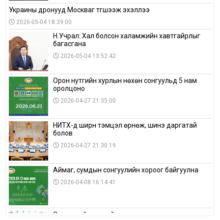
Украины дронууд Москваг түгшээж эхэллээ
2026-05-04 18:39:00
Н.Учрал: Хал болсон халамжийн хавтгайрлыг
багасгана
2026-05-04 13:52:42
Орон нутгийн хурлын нөхөн сонгуульд 5 нам
оролцоно
2026-04-27 21:35:00
НИТХ-д ширүүн тэмцэл өрнөж, шинэ даргатай
болов
2026-04-27 21:30:19
Аймаг, сумдын сонгуулийн хороог байгуулна
2026-04-08 16:14:41
Сонгуулийн хуулийн зөрчил, шалгах,