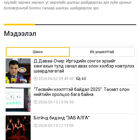
хуулийг зөрчих зөрчил, уг зөрчлийг шалган шийдвэрлэх эрх зүйн орчныг
боловсронгуй болгох талаар шалгах, шийдвэрлэх эрх
Мэдээлэл
Шинэ
Их уншилттай
Д.Даваа-Очир: Иргэдийн сонгох эрхийг
хангахын тулд санал авах олон хэлбэр нэвтрүүлэх
шаардлагатай
2026-06-02 09:49:00
63
“Төсвийн нээлттэй байдал 2025”: Төсөвт олон
нийтийн оролцоо бага байна
2026-05-13 13:56:00
Бүсгүйчүүд бидэнд “ЗАВ АЛГА”
2026-05-13 12:19:00