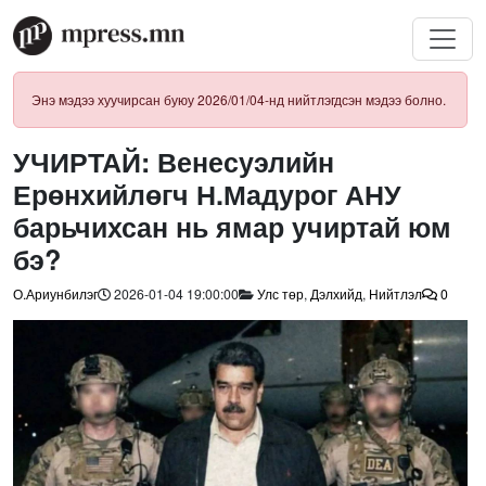
Энэ мэдээ хуучирсан буюу 2026/01/04-нд нийтлэгдсэн мэдээ болно.
УЧИРТАЙ: Венесуэлийн
Ерөнхийлөгч Н.Мадурог АНУ
барьчихсан нь ямар учиртай юм
бэ?
О.Ариунбилэг
2026-01-04 19:00:00
Улс төр
,
Дэлхийд
,
Нийтлэл
0