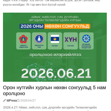
рүүгээ өнгийдөг. Яг тэр мөч бол бүсгүй хүний
Орон нутгийн хурлын нөхөн сонгуульд 5 нам
оролцоно
MPress
2026/04/27
/2026.4.27/ Аймаг, нийслэл, сум, дүүргийн иргэдийн Төлөөлөгчдийн