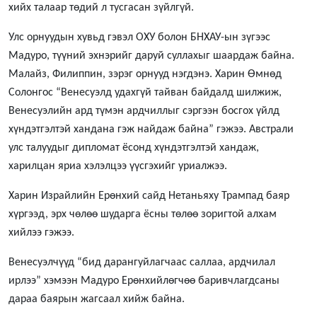
хийх талаар төдий л тусгасан зүйлгүй.
Улс орнуудын хувьд гэвэл ОХУ болон БНХАУ-ын зүгээс
Мадуро, түүний эхнэрийг даруй суллахыг шаардаж байна.
Малайз, Филиппин, зэрэг орнууд нэгдэнэ. Харин Өмнөд
Солонгос “Венесуэлд удахгүй тайван байдалд шилжиж,
Венесуэлийн ард түмэн ардчиллыг сэргээн босгох үйлд
хүндэтгэлтэй хандана гэж найдаж байна” гэжээ. Австрали
улс талуудыг дипломат ёсонд хүндэтгэлтэй хандаж,
харилцан яриа хэлэлцээ үүсгэхийг уриалжээ.
Харин Израйлийн Ерөнхий сайд Нетаньяху Трампад баяр
хүргээд, эрх чөлөө шударга ёсны төлөө зоригтой алхам
хийлээ гэжээ.
Венесуэлчүүд “бид дарангуйлагчаас саллаа, ардчилал
ирлээ” хэмээн Мадуро Ерөнхийлөгчөө баривчлагдсаны
дараа баярын жагсаал хийж байна.