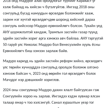
2018 онд Мадурог алах оролдлогыг түүнийг Каракаст үг
хэлж байхад нь хийсэн ч бүтэлгүйтэв. Ингээд 2018 оны
сонгуульд бусад намуудын өрсөлдөх боломжийг хааж,
зарим нэг хүчтэй өрсөлдөгчдөө шоронд хийсний дараа
сонгууль хийснээр Мадуро ерөнхийлөгч болсон. Тухайн үед
АНУ шүүмжлэлтэй хандаж, Трампын засгийн газар түүнд
эдийн засгийн хориг арга хэмжээ авч байлаа. АНУ тэргүүтэй
50 гаруй улс Николас Мадуро бол Венесуэлийн хууль ёсны
Ерөнхийлөгч биш хэмээн зарлаж байв.
Мадуро хариуд нь эдийн засгийн реформ хийнэ, өрсөлдөгч
улс төрийн хүчнүүддээ сонгуульд оролцох боломж олгоно
хэмээж байсан ч, 2023 онд өөрийн гол өрсөлдөгч болох
Мачудог нэр дэвшихийг хориглов.
2024 оны сонгуулиар Мадуро дахин ялалт байгуулсан гэж
Сонгуулийн хороо нь зарлав. Ингэхдээ хэдэн хувиар ялсан
талаар ямар ч тоо хэлсэнгүй. Санал хураалтын үеэр тог