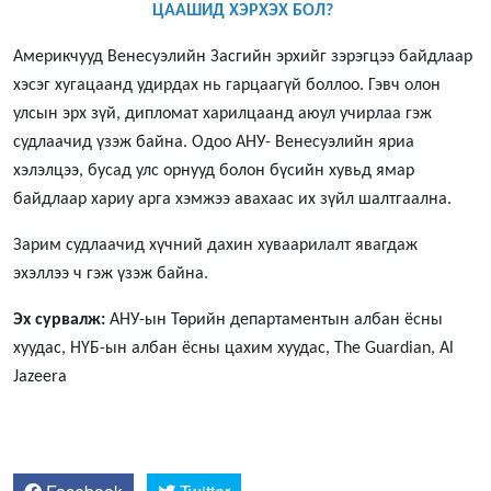
ЦААШИД ХЭРХЭХ БОЛ?
Америкчууд Венесуэлийн Засгийн эрхийг зэрэгцээ байдлаар
хэсэг хугацаанд удирдах нь гарцаагүй боллоо. Гэвч олон
улсын эрх зүй, дипломат харилцаанд аюул учирлаа гэж
судлаачид үзэж байна. Одоо АНУ- Венесуэлийн яриа
хэлэлцээ, бусад улс орнууд болон бүсийн хувьд ямар
байдлаар хариу арга хэмжээ авахаас их зүйл шалтгаална.
Зарим судлаачид хүчний дахин хуваарилалт явагдаж
эхэллээ ч гэж үзэж байна.
Эх сурвалж:
АНУ-ын Төрийн департаментын албан ёсны
хуудас,
НҮБ-ын албан ёсны цахим хуудас, The Guardian, Al
Jazeera