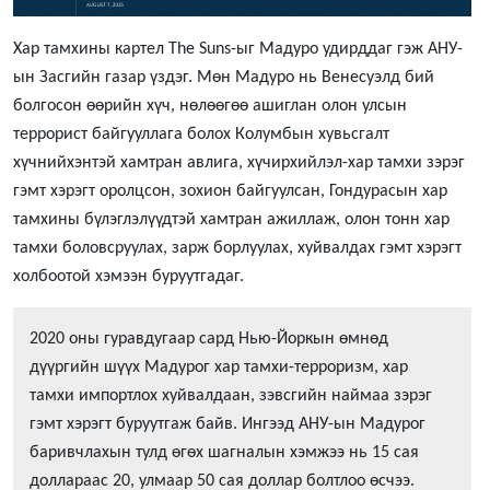
Хар тамхины картел The Suns-ыг Мадуро удирддаг гэж АНУ-
ын Засгийн газар үздэг. Мөн Мадуро нь Венесуэлд бий
болгосон өөрийн хүч, нөлөөгөө ашиглан олон улсын
террорист байгууллага болох Колумбын хувьсгалт
хүчнийхэнтэй хамтран авлига, хүчирхийлэл-хар тамхи зэрэг
гэмт хэрэгт оролцсон, зохион байгуулсан, Гондурасын хар
тамхины бүлэглэлүүдтэй хамтран ажиллаж, олон тонн хар
тамхи боловсруулах, зарж борлуулах, хуйвалдах гэмт хэрэгт
холбоотой хэмээн буруутгадаг.
2020 оны гуравдугаар сард Нью-Йоркын өмнөд
дүүргийн шүүх Мадурог хар тамхи-терроризм, хар
тамхи импортлох хуйвалдаан, зэвсгийн наймаа зэрэг
гэмт хэрэгт буруутгаж байв. Ингээд АНУ-ын Мадурог
баривчлахын тулд өгөх шагналын хэмжээ нь 15 сая
доллараас 20, улмаар 50 сая доллар болтлоо өсчээ.