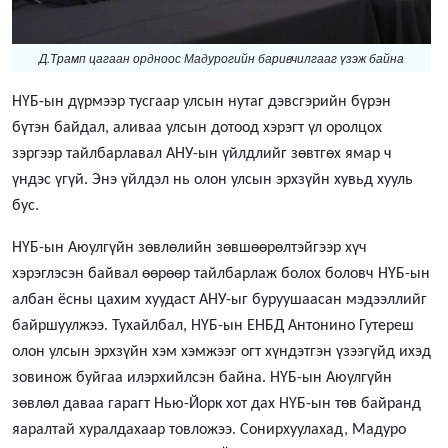
Д.Трамп цагаан ордноос Мадурогийн баривчилгааг үзэж байна
НҮБ-ын дүрмээр тусгаар улсын нутаг дэвсгэрийн бүрэн
бүтэн байдал, аливаа улсын дотоод хэрэгт үл оролцох
зэргээр тайлбарлавал АНУ-ын үйлдлийг зөвтгөх ямар ч
үндэс үгүй. Энэ үйлдэл нь олон улсын эрхзүйн хувьд хууль
бус.
НҮБ-ын Аюулгүйн зөвлөлийн зөвшөөрөлтэйгээр хүч
хэрэглэсэн байвал өөрөөр тайлбарлаж болох боловч НҮБ-ын
албан ёсны цахим хуудаст АНУ-ыг буруушаасан мэдээллийг
байршуулжээ. Тухайлбал, НҮБ-ын ЕНБД Антонино Гутереш
олон улсын эрхзүйн хэм хэмжээг огт хүндэтгэн үзээгүйд ихэд
зовинож буйгаа илэрхийлсэн байна. НҮБ-ын Аюулгүйн
зөвлөл даваа гарагт Нью-Йорк хот дах НҮБ-ын төв байранд
яаралтай хуралдахаар товложээ. Сонирхуулахад, Мадуро