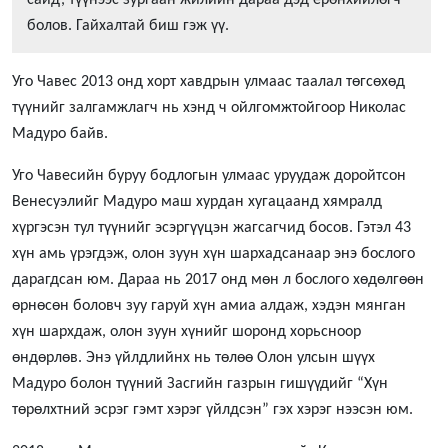
болов. Гайхалтай биш гэж үү.
Уго Чавес 2013 онд хорт хавдрын улмаас таалал төгсөхөд
түүнийг залгамжлагч нь хэнд ч ойлгомжтойгоор Николас
Мадуро байв.
Уго Чавесийн буруу бодлогын улмаас уруудаж доройтсон
Венесуэлийг Мадуро маш хурдан хугацаанд хямралд
хүргэсэн тул түүнийг эсэргүүцэн жагсагчид босов. Гэтэл 43
хүн амь үрэгдэж, олон зуун хүн шархадсанаар энэ бослого
дарагдсан юм. Дараа нь 2017 онд мөн л бослого хөдөлгөөн
өрнөсөн боловч зуу гаруй хүн амиа алдаж, хэдэн мянган
хүн шархдаж, олон зуун хүнийг шоронд хорьсноор
өндөрлөв. Энэ үйлдлийнх нь төлөө Олон улсын шүүх
Мадуро болон түүний Засгийн газрын гишүүдийг “Хүн
төрөлхтний эсрэг гэмт хэрэг үйлдсэн” гэх хэрэг нээсэн юм.