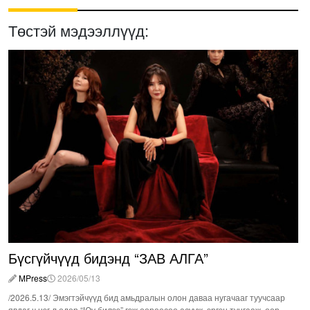
Төстэй мэдээллүүд:
Бүсгүйчүүд бидэнд “ЗАВ АЛГА”
MPress
2026/05/13
/2026.5.13/ Эмэгтэйчүүд бид амьдралын олон даваа нугачааг туучсаар
явдаг ч нэг л өдөр “Юу билээ” гэж өөрөөсөө асууж, эргэн тунгааж, өөр