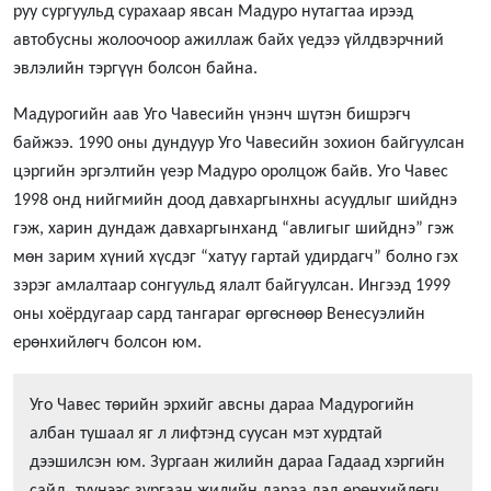
руу сургуульд сурахаар явсан Мадуро нутагтаа ирээд
автобусны жолоочоор ажиллаж байх үедээ үйлдвэрчний
эвлэлийн тэргүүн болсон байна.
Мадурогийн аав Уго Чавесийн үнэнч шүтэн бишрэгч
байжээ. 1990 оны дундуур Уго Чавесийн зохион байгуулсан
цэргийн эргэлтийн үеэр Мадуро оролцож байв. Уго Чавес
1998 онд нийгмийн доод давхаргынхны асуудлыг шийднэ
гэж, харин дундаж давхаргынханд “авлигыг шийднэ” гэж
мөн зарим хүний хүсдэг “хатуу гартай удирдагч” болно гэх
зэрэг амлалтаар сонгуульд ялалт байгуулсан. Ингээд 1999
оны хоёрдугаар сард тангараг өргөснөөр Венесуэлийн
ерөнхийлөгч болсон юм.
Уго Чавес төрийн эрхийг авсны дараа Мадурогийн
албан тушаал яг л лифтэнд суусан мэт хурдтай
дээшилсэн юм. Зургаан жилийн дараа Гадаад хэргийн
сайд, түүнээс зургаан жилийн дараа дэд ерөнхийлөгч