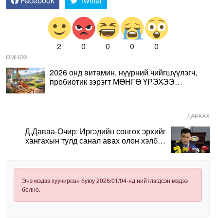
Facebook
Twitter
2
0
0
0
0
ӨМНӨХ
2026 онд витамин, нүүрний чийгшүүлэгч,
пробиотик зэрэгт МӨНГӨ ҮРЭХЭЭ
ЗОГСОО!
ДАРААХ
Д.Даваа-Очир: Иргэдийн сонгох эрхийг
хангахын тулд санал авах олон хэлбэр
нэвтрүүлэх шаардлагатай
Энэ мэдээ хуучирсан буюу 2026/01/04-нд нийтлэгдсэн мэдээ
болно.