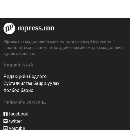
шийдвэрлэх ажиллагааны талаар хэлэлцлээ
2026-04-08 16:09:26
“Дэлхийн мөнгөний долоо хоног-2026” аян Төв
аймагт үргэлжилж байна
2026-04-03 12:00:00
Mpress.mn мэдээллийн сайт нь танд сэтгүүлзүйн бүтээлийн
шаардлага хангасан улстөр, эдийн засгийн мэдээ мэдээллийг
BTS-ийн тоглолтыг Netflix дэлхий даяар шууд
хүргэж ажиллана.
дамжуулна
2026-03-08 16:04:00
14
Бидний тухай
Редакцийн бодлого
Иргэдийн төлөөлөгчдийн хурлын 2026 оны
нөхөн сонгууль 6 дугаар сарын 21-нд болно
Сурталчилгаа байршуулах
2026-03-05 11:36:28
Холбоо барих
Нийгмийн сүлжээнд
Д.Тэгшбаяр: НҮБ-ын тогтоол санаачилж,
батлуулсан нь Монгол Улсын манлайллыг олон
улсад таниулсан
facebook
2026-03-04 09:00:00
twitter
youtube
Ерөнхийлөгч өө, жоомоо алах гээд байшингаа