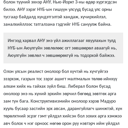
болон түүний эхнэр АНУ, Нью-Йоркт 3-ны өдөр хүргэгдсэн
билээ. АНУ зэрэг НҮБ-ын гишүүн улсууд бусад улс орны
тусгаар байдалд хүндэтгэлтэй хандаж, хүчирхийлэл,
заналхийллээс татгалзана гэдгийг НҮБ сануулж байна.
Ингээд харвал АНУ энэ үйл ажиллагааг явуулахын тулд
НҮБ-ын Аюулгүйн зөвлөлөөс огт зөвшөөрөл аваагүй нь,
Аюулгүйн зөвлөл ч зөвшөөрөхгүй нь тодорхой байжээ.
Олон улсын реалист онолоор бол хүчтэй нь хүчгүйгээ
эзэрхэж, газрын тос зэрэг ашигт малтмалын төлөө ийнхүү
алхам хийх нь гайхах зүйл биш. Либерал болон бусад
онолоор энэ нь хүний эрхийн зөрчил бөгөөд зөвтгөх арга
зам тун бага. Конструктивизмийн онолоор хэрэв Мадуро
хууль бусаар засгийн эрх авсан, дарангуйлагч шинжтэй, хүн
төрөлхтний эсрэг гэмт үйлдэл хийсэн бол зохих арга хэмжээ
авч болох ч нэг орноос нөгөө орон руу нэвтэрч ийм үйлдэл