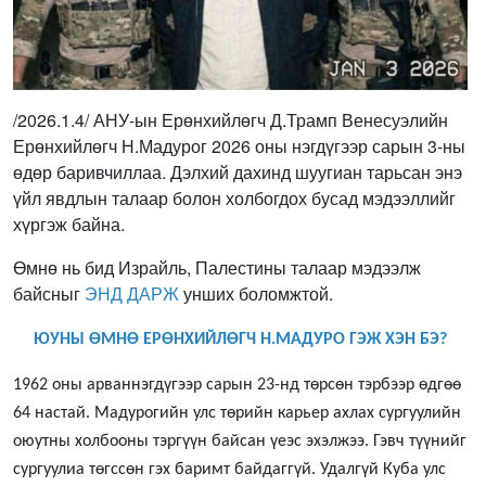
/2026.1.4/ АНУ-ын Ерөнхийлөгч Д.Трамп Венесуэлийн
Ерөнхийлөгч Н.Мадурог 2026 оны нэгдүгээр сарын 3-ны
өдөр баривчиллаа. Дэлхий дахинд шуугиан тарьсан энэ
үйл явдлын талаар болон холбогдох бусад мэдээллийг
хүргэж байна.
Өмнө нь бид Израйль, Палестины талаар мэдээлж
байсныг
ЭНД ДАРЖ
унших боломжтой.
ЮУНЫ ӨМНӨ ЕРӨНХИЙЛӨГЧ Н.МАДУРО ГЭЖ ХЭН БЭ?
1962 оны арваннэгдүгээр сарын 23-нд төрсөн тэрбээр өдгөө
64 настай. Мадурогийн улс төрийн карьер ахлах сургуулийн
оюутны холбооны тэргүүн байсан үеэс эхэлжээ. Гэвч түүнийг
сургуулиа төгссөн гэх баримт байдаггүй. Удалгүй Куба улс