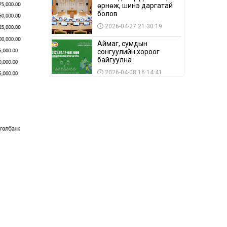
өрнөж, шинэ даргатай
болов
2026-04-27 21:30:19
Аймаг, сумдын
сонгуулийн хороог
байгуулна
2026-04-08 16:14:41
Сонгуулийн хуулийн
зөрчил, шалгах,
шийдвэрлэх
ажиллагааны талаар
2026-04-08 16:09:26
хэлэлцлээ
“Дэлхийн мөнгөний
долоо хоног-2026” аян
Төв аймагт үргэлжилж
байна
2026-04-03 12:00:00
BTS-ийн тоглолтыг
Netflix дэлхий даяар
шууд дамжуулна
2026-03-08 16:04:00
14