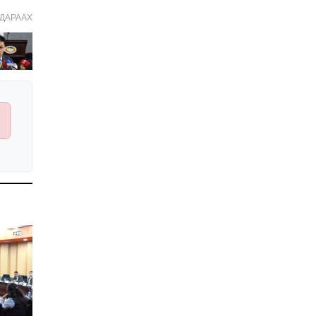
Иргэдийн
ДАРААХ
төлөөлөгчдийн хурлын
2026 оны нөхөн сонгууль
6 дугаар сарын 21-нд
2026-03-05 11:36:28
болно
Д.Тэгшбаяр: НҮБ-ын
тогтоол санаачилж,
батлуулсан нь Монгол
Улсын манлайллыг олон
2026-03-04 09:00:00
улсад таниулсан
Ерөнхийлөгч өө, жоомоо
алах гээд байшингаа
шатаав!
2026-02-27 16:40:00
2
Улс төрийн намуудын
2025 оны тайлан олон
нийтэд ил боллоо
2026-02-27 14:48:26
ХОРИОТОЙ!
2026-02-25 13:40:04