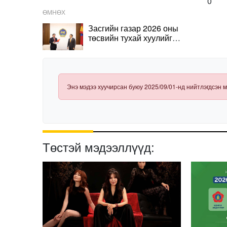
0
ӨМНӨХ
Засгийн газар 2026 оны
төсвийн тухай хуулийг
өргөн барилаа
Энэ мэдээ хуучирсан буюу 2025/09/01-нд нийтлэгдсэн м
Төстэй мэдээллүүд: