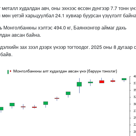
 металл худалдан авч, оны эхнээс өссөн дүнгээр 7.7 тонн үн
 мөн үетэй харьцуулбал 24.1 хувиар буурсан үзүүлэлт байна
ь Монголбанкны хэлтэс 494.0 кг, Баянхонгор аймаг дахь
алдан авсан байна.
элхийн зах зээл дээрх үнээр тогтоодог. 2025 оны 8 дугаар 
 байв.