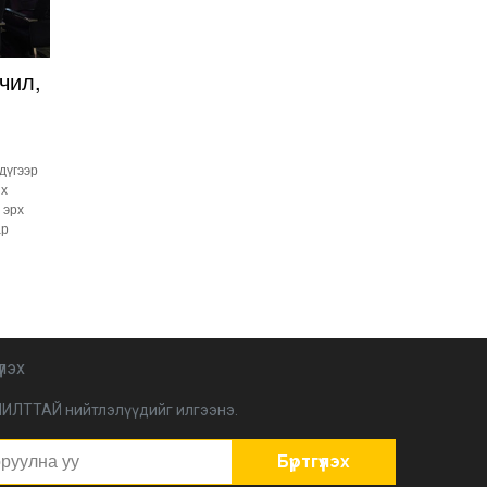
Улстөрд хэн мөнгө
төлдөг вэ буюу
мөнгөний мөрийг
чил,
цахимаар мөшгих нь
2026-02-11 15:09:00
СЕХ: Улс төрийн 6 намыг
идэвхгүйд тооцуулах
асуудлаар Дээд шүүхэд
 дүгээр
мэдээлэл хүргүүлнэ
2026-02-11 11:50:00
их
 эрх
Эпштэйний файлууд:
ар
Х.Баттулгатай
холбоотой имэйлийн
илэрцүүд олдлоо
2026-02-03 10:30:00
Улс төрийн нам ЯАГААД
ХЭРЭГТЭЙ вэ?
2026-02-02 12:00:00
үлэх
ИЛТТАЙ нийтлэлүүдийг илгээнэ.
Ерөнхий сайд
Г.Занданшатар Монгол
Улсыг ямар
Бүртгүүлэх
байгууллагат нэгтгэв?
2026-01-23 13:59:00