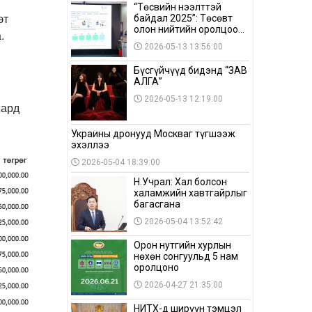
“Төсвийн нээлттэй
эт
байдал 2025”: Төсөвт
олон нийтийн оролцоо
.
бага байна
2026-05-13 13:56:00
Бүсгүйчүүд бидэнд “ЗАВ
АЛГА”
2026-05-13 12:19:00
сард
Украины дронууд Москваг түгшээж
эхэллээ
2026-05-04 18:39:00
Н.Учрал: Хал болсон
халамжийн хавтгайрлыг
багасгана
2026-05-04 13:52:42
Орон нутгийн хурлын
нөхөн сонгуульд 5 нам
оролцоно
2026-04-27 21:35:00
НИТХ-д ширүүн тэмцэл