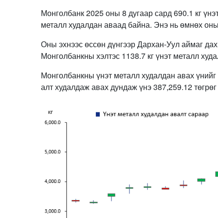
Монголбанк 2025 оны 8 дугаар сард 690.1 кг үнэт
металл худалдан аваад байна. Энэ нь өмнөх оны
Оны эхнээс өссөн дүнгээр Дархан-Уул аймаг дах
Монголбанкны хэлтэс 1138.7 кг үнэт металл худ
Монголбанкны үнэт металл худалдан авах үнийг д
алт худалдаж авах дундаж үнэ 387,259.12 төгрөг