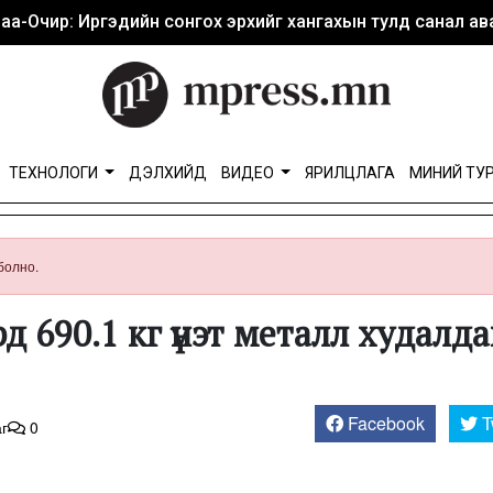
аа-Очир: Иргэдийн сонгох эрхийг хангахын тулд санал ава
ТЕХНОЛОГИ
ДЭЛХИЙД
ВИДЕО
ЯРИЛЦЛАГА
МИНИЙ ТУ
болно.
д 690.1 кг үнэт металл худалд
Facebook
T
г
0