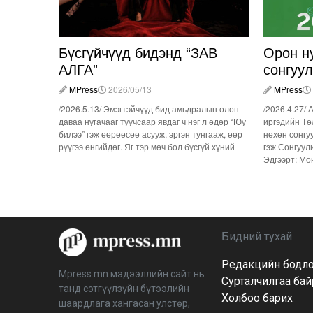
Бүсгүйчүүд бидэнд “ЗАВ
Орон н
АЛГА”
сонгуу
MPress
2026/05/13
MPress
/2026.5.13/ Эмэгтэйчүүд бид амьдралын олон
/2026.4.27/ 
даваа нугачааг туучсаар явдаг ч нэг л өдөр “Юу
иргэдийн Тө
билээ” гэж өөрөөсөө асууж, эргэн тунгааж, өөр
нөхөн сонгу
рүүгээ өнгийдөг. Яг тэр мөч бол бүсгүй хүний
гэж Сонгуул
Эдгээрт: Мо
Бидний тухай
Редакцийн бодл
Mpress.mn мэдээллийн сайт нь
Сурталчилгаа ба
танд сэтгүүлзүйн бүтээлийн
Холбоо барих
шаардлага хангасан улстөр,