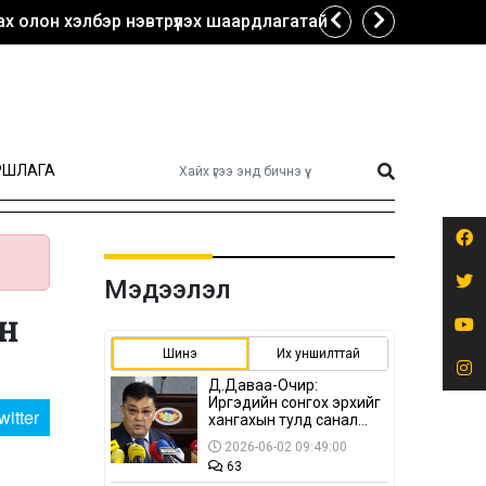
х олон хэлбэр нэвтрүүлэх шаардлагатай
РШЛАГА
Мэдээлэл
ан
Шинэ
Их уншилттай
Д.Даваа-Очир:
Иргэдийн сонгох эрхийг
witter
хангахын тулд санал
авах олон хэлбэр
2026-06-02 09:49:00
нэвтрүүлэх
63
шаардлагатай