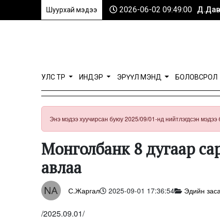
2026-06-02 09:49:00
Д.Дав
Шуурхай мэдээ
УЛС ТӨР
ИНДЭР
ЭРҮҮЛ МЭНД
БОЛОВСРОЛ
Энэ мэдээ хуучирсан буюу 2025/09/01-нд нийтлэгдсэн мэдээ 
Монголбанк 8 дугаар сар
авлаа
С.Жаргал
2025-09-01 17:36:54
Эдийн заса
/2025.09.01/