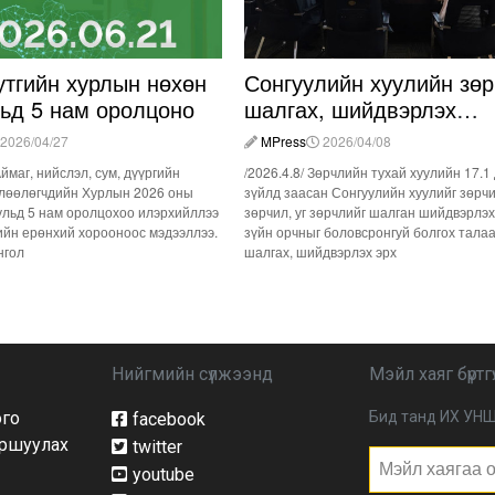
утгийн хурлын нөхөн
Сонгуулийн хуулийн зөр
льд 5 нам оролцоно
шалгах, шийдвэрлэх
ажиллагааны талаар
2026/04/27
MPress
2026/04/08
хэлэлцлээ
Аймаг, нийслэл, сум, дүүргийн
/2026.4.8/ Зөрчлийн тухай хуулийн 17.1
лөөлөгчдийн Хурлын 2026 оны
зүйлд заасан Сонгуулийн хуулийг зөрч
ульд 5 нам оролцохоо илэрхийллээ
зөрчил, уг зөрчлийг шалган шийдвэрлэх
ийн ерөнхий хорооноос мэдээллээ.
зүйн орчныг боловсронгуй болгох тала
нгол
шалгах, шийдвэрлэх эрх
Нийгмийн сүлжээнд
Мэйл хаяг бүртгү
ого
Бид танд ИХ УНШ
facebook
йршуулах
twitter
youtube