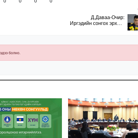
0
0
0
0
Д.Даваа-Очир:
Иргэдийн сонгох эрхийг
хангахын тулд санал
авах олон хэлбэр
нэвтрүүлэх
шаардлагатай
эдээ болно.