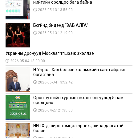
нийтийн оролцоо бага байна
2026-05-13 13:56:00
Бүсгүйчүүд бидэнд “ЗАВ АЛГА”
2026-05-13 12:19:00
Украины дронууд Москваг түгшээж эхэллээ
2026-05-04 18:39:00
Н.Учрал: Хал болсон халамжийн хавтгайрлыг
багасгана
2026-05-04 13:52:42
Орон нутгийн хурлын нөхөн сонгуульд 5 нам
оролцоно
2026-04-27 21:35:00
НИТХ-д ширүүн тэмцэл өрнөж, шинэ даргатай
болов