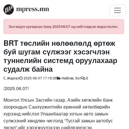
Энэ мэдээ хуучирсан буюу 2025/06/07-нд нийтлэгдсэн мэдээ болно.
BRT төслийн нөлөөлөлд өртөж
буй шугам сүлжээг хэсэгчлэн
туннелийн системд оруулахаар
судалж байна
С.Жаргал
2025-06-07 17:16:36
Нийгэм
,
Хот
0
/2025.06.07/
Монгол Улсын Засгийн газар, Азийн хөгжлийн банк
хоорондын Санхүүжилтийн ерөнхий хөтөлбөрийн
хүрээнд нийслэл Улаанбаатар хотын авто замын
сүлжээний хөндлөн чиглэлд “Тусгай замын автобус
төсөл”-ийг хэрэгжүүлэхээр шийдвэрлэсэн.