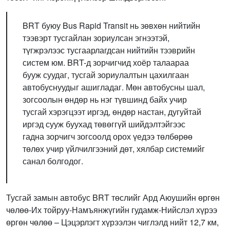
BRT буюу Bus Rapid Transit нь зөвхөн нийтийн
тээвэрт тусгайлан зориулсан эгнээтэй,
түгжрэлээс тусгаарлагдсан нийтийн тээврийн
систем юм. BRT-д зорчигчид хоёр талаараа
бууж суудаг, тусгай зориулалтын цахилгаан
автобуснуудыг ашигладаг. Мөн автобусны шал,
зогсоолын өндөр нь нэг түвшинд байх учир
тусгай хэрэгцээт иргэд, өндөр настан, дугуйтай
иргэд сууж буухад төвөггүй шийдэлтэйгээс
гадна зорчигч зогсоолд орох үедээ төлбөрөө
төлөх учир үйлчилгээний дөт, хялбар системийг
санал болгодог.
Тусгай замын автобус BRT төслийг Ард Аюушийн өргөн
чөлөө-Их тойруу-Намъянжүгийн гудамж-Нийслэл хүрээ
өргөн чөлөө – Цэцэрлэгт хүрээлэн чиглэлд нийт 12,7 км,