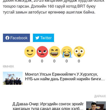
дахин нэмэгдэж, 20-25 км/цагийн дундаж хурдтай болох
тооцоо гарсан. Дэлхийн 160 гаруй хотод BRT буюу
тусгай замын автобусыг өргөнөөр ашиглаж байна.
Facebook
Twitter
0
0
0
0
0
ӨМНӨХ
Монгол Улсын Ерөнхийлөгч У.Хүрэлсүх,
НҮБ-ын найм дахь Ерөнхий нарийн бичгийн
дарга Бан Ги Мүн нар дурсгалын мод
тарилаа
ДАРААХ
Д.Даваа-Очир: Иргэдийн сонгох эрхийг
хангахын тулд санал авах олон хэлбэр