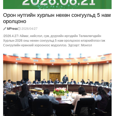
Орон нутгийн хурлын нөхөн сонгуульд 5 нам
оролцоно
MPress
2026/04/27
/2026.4.27/ Аймаг, нийслэл, сум, дүүргийн иргэдийн Төлөөлөгчдийн
Хурлын 2026 оны нөхөн сонгуульд 5 нам оролцохоо илэрхийллээ гэж
Сонгуулийн ерөнхий хорооноос мэдээллээ. Эдгээрт: Монгол