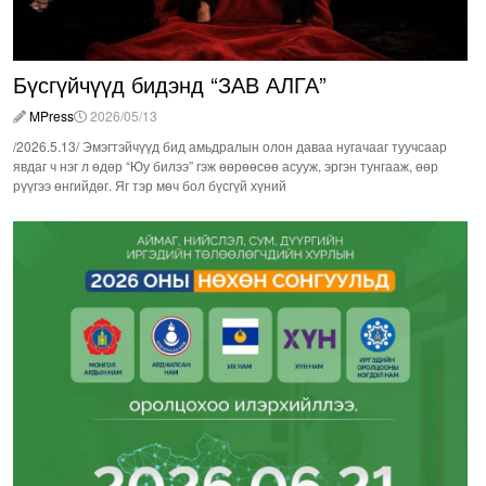
Бүсгүйчүүд бидэнд “ЗАВ АЛГА”
MPress
2026/05/13
/2026.5.13/ Эмэгтэйчүүд бид амьдралын олон даваа нугачааг туучсаар
явдаг ч нэг л өдөр “Юу билээ” гэж өөрөөсөө асууж, эргэн тунгааж, өөр
рүүгээ өнгийдөг. Яг тэр мөч бол бүсгүй хүний