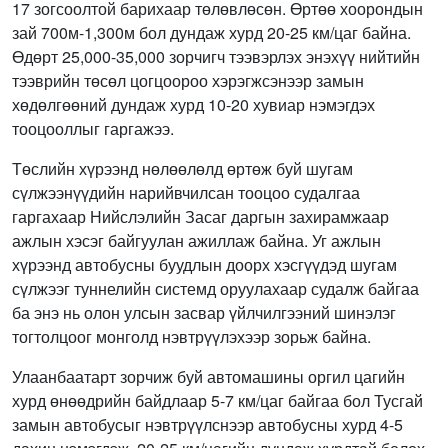
17 зогсоолтой барихаар төлөвлөсөн. Өртөө хоорондын
зай 700м-1,300м бол дундаж хурд 20-25 км/цаг байна.
Өдөрт 25,000-35,000 зорчигч тээвэрлэх энэхүү нийтийн
тээврийн төсөл цогцоороо хэрэгжсэнээр замын
хөдөлгөөний дундаж хурд 10-20 хувиар нэмэгдэх
тооцооллыг гаргажээ.
Төслийн хүрээнд нөлөөлөлд өртөж буй шугам
сүлжээнүүдийн нарийвчилсан тооцоо судалгаа
гаргахаар Нийслэлийн Засаг даргын захирамжаар
ажлын хэсэг байгуулан ажиллаж байна. Уг ажлын
хүрээнд автобусны буудлын доорх хэсгүүдэд шугам
сүлжээг туннелийн системд оруулахаар судалж байгаа
ба энэ нь олон улсын засвар үйлчилгээний шинэлэг
тогтолцоог монголд нэвтрүүлэхээр зорьж байна.
Улаанбаатарт зорчиж буй автомашины оргил цагийн
хурд өнөөдрийн байдлаар 5-7 км/цаг байгаа бол Тусгай
замын автобусыг нэвтрүүлснээр автобусны хурд 4-5