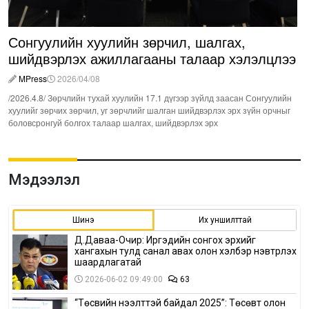
Сонгуулийн хуулийн зөрчил, шалгах,
шийдвэрлэх ажиллагааны талаар хэлэлцлээ
MPress
2026/04/08
/2026.4.8/ Зөрчлийн тухай хуулийн 17.1 дүгээр зүйлд заасан Сонгуулийн
хуулийг зөрчих зөрчил, уг зөрчлийг шалган шийдвэрлэх эрх зүйн орчныг
боловсронгуй болгох талаар шалгах, шийдвэрлэх эрх
Мэдээлэл
Шинэ
Их уншилттай
Д.Даваа-Очир: Иргэдийн сонгох эрхийг
хангахын тулд санал авах олон хэлбэр нэвтрүүлэх
шаардлагатай
2026-06-02 09:49:00
63
“Төсвийн нээлттэй байдал 2025”: Төсөвт олон