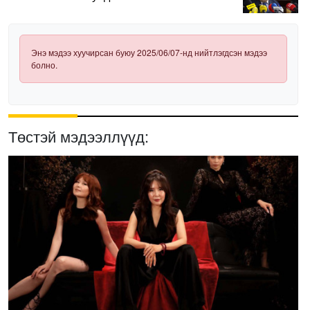
нэвтрүүлэх шаардлагатай
Энэ мэдээ хуучирсан буюу 2025/06/07-нд нийтлэгдсэн мэдээ
болно.
Төстэй мэдээллүүд: