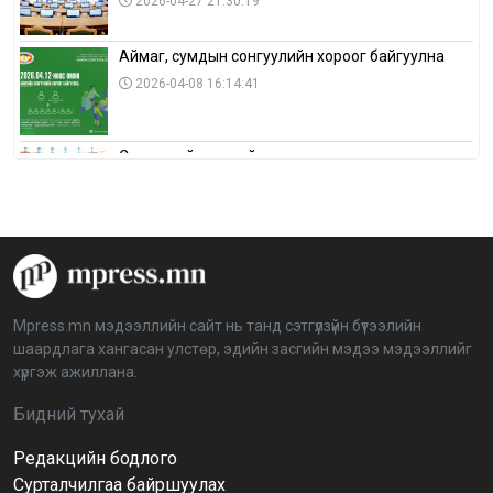
2026-04-27 21:30:19
Аймаг, сумдын сонгуулийн хороог байгуулна
2026-04-08 16:14:41
Сонгуулийн хуулийн зөрчил, шалгах,
шийдвэрлэх ажиллагааны талаар хэлэлцлээ
2026-04-08 16:09:26
“Дэлхийн мөнгөний долоо хоног-2026” аян Төв
аймагт үргэлжилж байна
2026-04-03 12:00:00
Mpress.mn мэдээллийн сайт нь танд сэтгүүлзүйн бүтээлийн
шаардлага хангасан улстөр, эдийн засгийн мэдээ мэдээллийг
BTS-ийн тоглолтыг Netflix дэлхий даяар шууд
хүргэж ажиллана.
дамжуулна
2026-03-08 16:04:00
14
Бидний тухай
Редакцийн бодлого
Иргэдийн төлөөлөгчдийн хурлын 2026 оны
нөхөн сонгууль 6 дугаар сарын 21-нд болно
Сурталчилгаа байршуулах