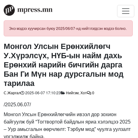
Энэ мэдээ хуучирсан буюу 2025/06/07-нд нийтлэгдсэн мэдээ болно.
Монгол Улсын Ерөнхийлөгч
У.Хүрэлсүх, НҮБ-ын найм дахь
Ерөнхий нарийн бичгийн дарга
Бан Ги Мүн нар дурсгалын мод
тарилаа
С.Жаргал
2025-06-07 17:10:23
Нийгэм
,
Хот
0
/2025.06.07/
Монгол Улсын Ерөнхийлөгчийн ивээл дор зохион
байгуулж буй “Тогтвортой байдлын яриа хэлэлцээ 2025
– Уур амьсгалын өөрчлөлт: Тэрбум мод” чуулга уулзалт
үргэлжилж байна.