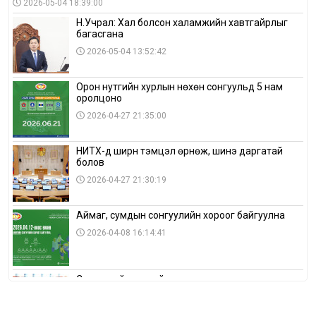
2026-05-04 18:39:00
Н.Учрал: Хал болсон халамжийн хавтгайрлыг
багасгана
2026-05-04 13:52:42
Орон нутгийн хурлын нөхөн сонгуульд 5 нам
оролцоно
2026-04-27 21:35:00
НИТХ-д ширүүн тэмцэл өрнөж, шинэ даргатай
болов
2026-04-27 21:30:19
Аймаг, сумдын сонгуулийн хороог байгуулна
2026-04-08 16:14:41
Сонгуулийн хуулийн зөрчил, шалгах,
шийдвэрлэх ажиллагааны талаар хэлэлцлээ
2026-04-08 16:09:26