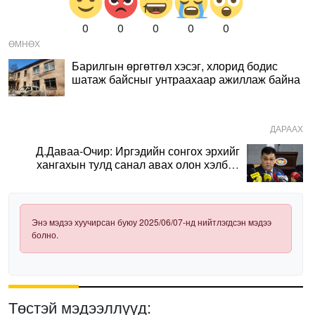
0
0
0
0
0
ӨМНӨХ
Барилгын өргөтгөл хэсэг, хлорид бодис
шатаж байсныг унтраахаар ажиллаж байна
ДАРААХ
Д.Даваа-Очир: Иргэдийн сонгох эрхийг
хангахын тулд санал авах олон хэлбэр
нэвтрүүлэх шаардлагатай
Энэ мэдээ хуучирсан буюу 2025/06/07-нд нийтлэгдсэн мэдээ
болно.
Төстэй мэдээллүүд: