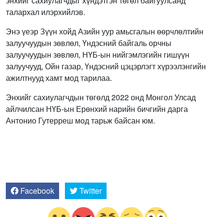
энхийг сахиулагчдыг хүндэтгэн төгөл байгуулсанд
талархал илэрхийлэв.
Энэ үеэр Зүүн хойд Азийн уур амьсгалын өөрчлөлтийн
залуучуудын зөвлөл, Үндэсний байгаль орчны
залуучуудын зөвлөл, НҮБ-ын нийгэмлэгийн гишүүн
залуучууд, Ойн газар, Үндэсний цэцэрлэгт хүрээлэнгийн
ажилтнууд хамт мод тарилаа.
Энхийг сахиулагчдын төгөлд 2022 онд Монгол Улсад
айлчилсан НҮБ-ын Ерөнхий нарийн бичгийн дарга
Антонио Гутерреш мод тарьж байсан юм.
Facebook
Twitter