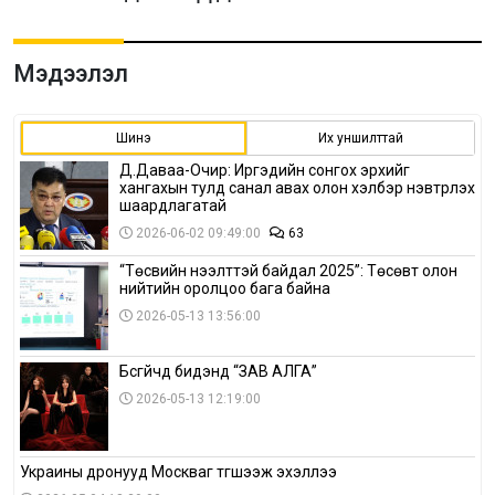
Мэдээлэл
Шинэ
Их уншилттай
Д.Даваа-Очир: Иргэдийн сонгох эрхийг
хангахын тулд санал авах олон хэлбэр нэвтрүүлэх
шаардлагатай
2026-06-02 09:49:00
63
“Төсвийн нээлттэй байдал 2025”: Төсөвт олон
нийтийн оролцоо бага байна
2026-05-13 13:56:00
Бүсгүйчүүд бидэнд “ЗАВ АЛГА”
2026-05-13 12:19:00
Украины дронууд Москваг түгшээж эхэллээ