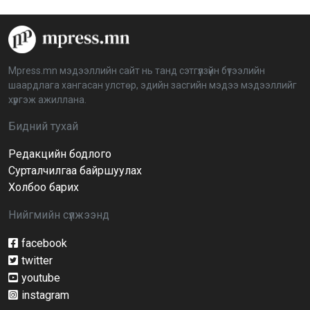
“Дэлхийн мөнгөний долоо хоног-2026” аян Төв
аймагт үргэлжилж байна
2026-04-03 12:00:00
Mpress.mn мэдээллийн сайт нь танд сэтгүүлзүйн бүтээлийн
шаардлага хангасан улстөр, эдийн засгийн мэдээ мэдээллийг
BTS-ийн тоглолтыг Netflix дэлхий даяар шууд
хүргэж ажиллана.
дамжуулна
2026-03-08 16:04:00
14
Бидний тухай
Редакцийн бодлого
Иргэдийн төлөөлөгчдийн хурлын 2026 оны
нөхөн сонгууль 6 дугаар сарын 21-нд болно
Сурталчилгаа байршуулах
2026-03-05 11:36:28
Холбоо барих
Нийгмийн сүлжээнд
Д.Тэгшбаяр: НҮБ-ын тогтоол санаачилж,
батлуулсан нь Монгол Улсын манлайллыг олон
улсад таниулсан
facebook
2026-03-04 09:00:00
twitter
youtube
Ерөнхийлөгч өө, жоомоо алах гээд байшингаа
шатаав!
instagram
2026-02-27 16:40:00
2