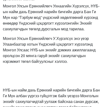
Монгол Улсын Ерөнхийлөгч Ухнаагийн Хүрэлсүх, НҮБ-
ын найм дахь Ерөнхий нарийн бичгийн дарга Бан Ги
Мүн нар “Тэрбум мод” үндэсний хөдөлгөөний хүрээнд
өнөөдөр Үндэсний цэцэрлэгт хүрээлэнгийн Энхийг
сахиулагчдын төгөлд дурсгалын мод тарилаа.
Монгол Улсын Ерөнхийлөгч У.Хүрэлсүх энэ үеэр
Улаанбаатар хотын Үндэсний цэцэрлэгт хүрээлэнд
Монгол Улсаас НҮБ-ын энхийг дэмжих ажиллагаанд
оролцсон 20 мянга гаруй энхийг сахиулагчдын
нэрэмжит төгөл байгуулсныг хэллээ.
НҮБ-ын найм дахь Ерөнхий нарийн бичгийн дарга Бан
Ги Мүн албан үүргээ гүйцэтгэж байх үеэрээ Монголын
энхийг сахиулагчидтай уулзаж байснаа санан дурсаж,