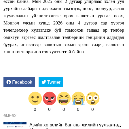
өссөн байна. Мөн 2025 оны 2 дугаар улирлаас эхлэн уул
уурхайн салбарын идэвхжил нэмэгдэх, ноос, ноолуур, аялал
жуулчлалын үйлчилгээнээс орох валютын урсгал өсөх,
Монгол улсын хувьд 2026 оны 4 дүгээр сар хүртэл
төлөгдөхөөр хүлээгдэж буй томоохон гадаад өр төлбөр
байхгүй зэргээс шалтгаалан төлбөрийн тэнцлийн алдагдал
буурах, ингэснээр валютын захын эрэлт саарч, валютын
ханш тогтворжино гэх хүлээлттэй байна.
Facebook
Twitter
0
0
0
0
0
ӨМНӨХ
Азийн хөгжлийн банкны жилийн уулзалтад