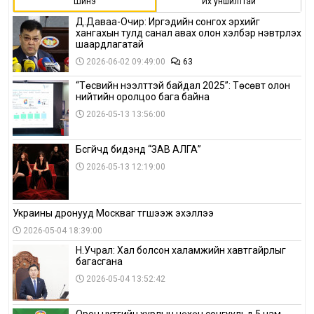
Шинэ
Их уншилттай
Д.Даваа-Очир: Иргэдийн сонгох эрхийг
хангахын тулд санал авах олон хэлбэр нэвтрүүлэх
шаардлагатай
2026-06-02 09:49:00
63
“Төсвийн нээлттэй байдал 2025”: Төсөвт олон
нийтийн оролцоо бага байна
2026-05-13 13:56:00
Бүсгүйчүүд бидэнд “ЗАВ АЛГА”
2026-05-13 12:19:00
Украины дронууд Москваг түгшээж эхэллээ
2026-05-04 18:39:00
Н.Учрал: Хал болсон халамжийн хавтгайрлыг
багасгана
2026-05-04 13:52:42
Орон нутгийн хурлын нөхөн сонгуульд 5 нам