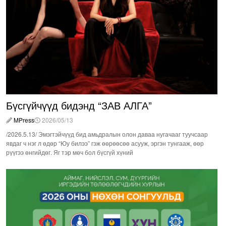
Бүсгүйчүүд бидэнд “ЗАВ АЛГА”
MPress
2026/05/13
/2026.5.13/ Эмэгтэйчүүд бид амьдралын олон даваа нугачааг туучсаар
явдаг ч нэг л өдөр “Юу билээ” гэж өөрөөсөө асууж, эргэн тунгааж, өөр
рүүгээ өнгийдөг. Яг тэр мөч бол бүсгүй хүний