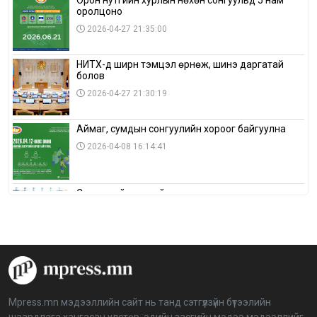
оролцоно
2026-04-27 21:35:00
НИТХ-д ширүүн тэмцэл өрнөж, шинэ даргатай
болов
2026-04-27 21:30:19
Аймаг, сумдын сонгуулийн хороог байгуулна
2026-04-08 16:14:41
Сонгуулийн хуулийн зөрчил, шалгах,
шийдвэрлэх ажиллагааны талаар хэлэлцлээ
2026-04-08 16:09:26
“Дэлхийн мөнгөний долоо хоног-2026” аян Төв
аймагт үргэлжилж байна
2026-04-03 12:00:00
Mpress.mn мэдээллийн сайт нь танд сэтгүүлзүйн бүтээлийн
шаардлага хангасан улстөр, эдийн засгийн мэдээ мэдээллийг