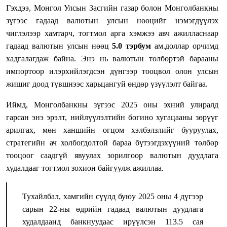
Гэхдээ, Монгол Улсын Засгийн газар болон Монголбанкны
зүгээс гадаад валютын улсын нөөцийг нэмэгдүүлэх
чиглэлээр хамтарч, тогтмол арга хэмжээ авч ажилласнаар
гадаад валютын улсын нөөц
5.0 тэрбум
ам.доллар орчимд
хадгалагдаж байна. Энэ нь валютын төлбөртэй барааны
импортоор илэрхийлэгдсэн дүнгээр тооцвол олон улсын
жишиг доод түвшнээс харьцангуй өндөр үзүүлэлт байгаа.
Иймд, Монголбанкны зүгээс 2025 оны эхний улиралд
гарсан энэ эрэлт, нийлүүлэлтийн богино хугацааны зөрүүг
арилгах, мөн ханшийн огцом хэлбэлзлийг бууруулах,
стратегийн ач холбогдолтой бараа бүтээгдэхүүний төлбөр
тооцоог саадгүй явуулах зорилгоор валютын дуудлага
худалдааг тогтмол зохион байгуулж ажиллаа.
Тухайлбал, хамгийн сүүлд буюу 2025 оны 4 дүгээр
сарын 22-ны өдрийн гадаад валютын дуудлага
худалдаанд банкнуудаас ирүүлсэн 113.5 сая