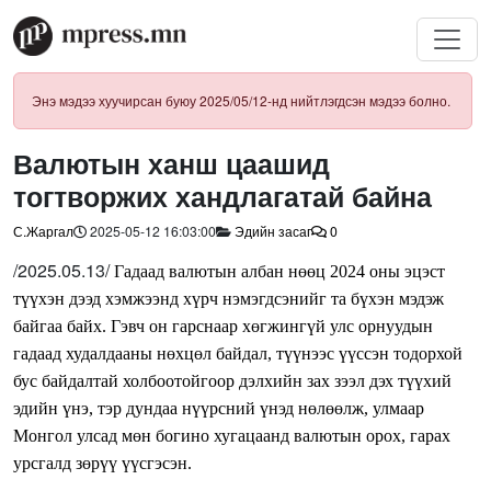
Энэ мэдээ хуучирсан буюу 2025/05/12-нд нийтлэгдсэн мэдээ болно.
Валютын ханш цаашид
тогтворжих хандлагатай байна
С.Жаргал
2025-05-12 16:03:00
Эдийн засаг
0
/2025.05.13/
Гадаад валютын албан нөөц 2024 оны эцэст
түүхэн дээд хэмжээнд хүрч нэмэгдсэнийг та бүхэн мэдэж
байгаа байх. Гэвч он гарснаар хөгжингүй улс орнуудын
гадаад худалдааны нөхцөл байдал, түүнээс үүссэн тодорхой
бус байдалтай холбоотойгоор дэлхийн зах зээл дэх түүхий
эдийн үнэ, тэр дундаа нүүрсний үнэд нөлөөлж, улмаар
Монгол улсад мөн богино хугацаанд валютын орох, гарах
урсгалд зөрүү үүсгэсэн.