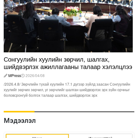
Сонгуулийн хуулийн зөрчил, шалгах,
шийдвэрлэх ажиллагааны талаар хэлэлцлээ
MPress
2026/04/08
/2026.4.8/ Зөрчлийн тухай хуулийн 17.1 дүгээр зүйлд заасан Сонгуулийн
хуулийг зөрчих зөрчил, уг зөрчлийг шалган шийдвэрлэх эрх зүйн орчныг
боловсронгуй болгох талаар шалгах, шийдвэрлэх эрх
Мэдээлэл