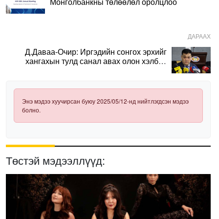
Монголбанкны төлөөлөл оролцлоо
ДАРААХ
Д.Даваа-Очир: Иргэдийн сонгох эрхийг
хангахын тулд санал авах олон хэлбэр
нэвтрүүлэх шаардлагатай
Энэ мэдээ хуучирсан буюу 2025/05/12-нд нийтлэгдсэн мэдээ
болно.
Төстэй мэдээллүүд: