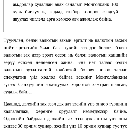
ам.доллар худалдан авах саналыг Монголбанк 100
хувь биелүүлж, гадаад төлбөр тооцоог саадгүй
явуулах чиглэлд арга хэмжээ авч ажиллаж байна.
Түүнчлэн, бэлэн валютын захын эргэлт нь валютын захын
нийт эргэлтийн 5-аас бага хувийг эзэлдэг боловч бэлэн
валютын зах дээр эрэлт өссөн нь бэлэн валютын ханшийн
зөрүү өсөхөд нөлөөлсөн байна. Энэ нэг талаас бэлэн
валютын зузаатгалтай холбоотой боловч нөгөө талаас
спекулятив үйл хөдлөл байгаа эсэхийг Монголбанкны
зүгээс Санхүүгийн зохицуулах хороотой хамтран шалган,
судалж байна.
Цаашид, дэлхийн зах зээл дэх алт зэсийн үнэ өндөр түвшинд
хадгалагдаж, хөрөнгө оруулалт нэмэгдэхээр байна.
Одоогийн байдлаар дэлхийн зах зээл дэх алтны үнэ оны
эхнээс 30 орчим хувиар, зэсийн үнэ 10 орчим хувиар тус тус