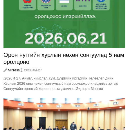
Орон нутгийн хурлын нөхөн сонгуульд 5 нам
оролцоно
MPress
2026/04/27
/2026.4.27/ Аймаг, нийслэл, сум, дүүргийн иргэдийн Төлөөлөгчдийн
Хурлын 2026 оны нөхөн сонгуульд 5 нам оролцохоо илэрхийллээ гэж
Сонгуулийн ерөнхий хорооноос мэдээллээ. Эдгээрт: Монгол