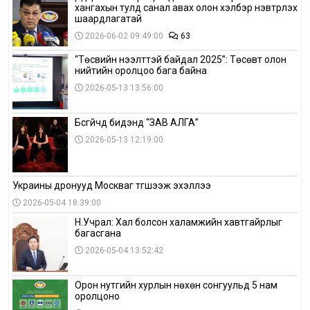
хангахын тулд санал авах олон хэлбэр нэвтрүүлэх
шаардлагатай
2026-06-02 09:49:00
63
“Төсвийн нээлттэй байдал 2025”: Төсөвт олон
нийтийн оролцоо бага байна
2026-05-13 13:56:00
Бүсгүйчүүд бидэнд “ЗАВ АЛГА”
2026-05-13 12:19:00
Украины дронууд Москваг түгшээж эхэллээ
2026-05-04 18:39:00
Н.Учрал: Хал болсон халамжийн хавтгайрлыг
багасгана
2026-05-04 13:52:42
Орон нутгийн хурлын нөхөн сонгуульд 5 нам
оролцоно