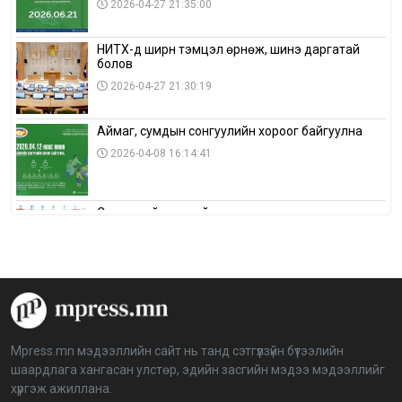
2026-04-27 21:35:00
НИТХ-д ширүүн тэмцэл өрнөж, шинэ даргатай
болов
2026-04-27 21:30:19
Аймаг, сумдын сонгуулийн хороог байгуулна
2026-04-08 16:14:41
Сонгуулийн хуулийн зөрчил, шалгах,
шийдвэрлэх ажиллагааны талаар хэлэлцлээ
2026-04-08 16:09:26
“Дэлхийн мөнгөний долоо хоног-2026” аян Төв
аймагт үргэлжилж байна
2026-04-03 12:00:00
Mpress.mn мэдээллийн сайт нь танд сэтгүүлзүйн бүтээлийн
шаардлага хангасан улстөр, эдийн засгийн мэдээ мэдээллийг
BTS-ийн тоглолтыг Netflix дэлхий даяар шууд
хүргэж ажиллана.
дамжуулна