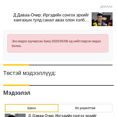
ДАРААХ
Д.Даваа-Очир: Иргэдийн сонгох эрхийг
хангахын тулд санал авах олон хэлбэр
нэвтрүүлэх шаардлагатай
Энэ мэдээ хуучирсан буюу 2025/05/08-нд нийтлэгдсэн мэдээ
болно.
Төстэй мэдээллүүд:
Мэдээлэл
Шинэ
Их уншилттай
Д.Даваа-Очир: Иргэдийн сонгох эрхийг