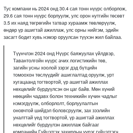
Тус компани нь 2024 онд 30.4 сая тонн нүүрс олборлож,
29.6 сая тонн нүүрс борлуулж, улс орон нутгийн төсөвт
3.5 их наяд төгрөгийн татвар хураамж төвлөрүүлж,
өндөр үр ашигтай ажиллаж, улс орны нийгэм, эдийн
засагт бодит хувь нэмэр оруулсан түүхэн жил байлаа.
Түүнчлэн 2024 онд Нүүрс баяжуулах үйлдвэр,
Тавантолгойн нүүрс ачих логистикийн төв,
загийн усны хоолой зэрэг дэд бүтцийн
томоохон төслүүдийг ашиглалтад оруулж, урт
хугацаанд тогтвортой, үр ашигтай ажиллах
нөхцөлийг бүрдүүлсэн он цаг байв. Мөн хүний
нөөцийн чадавх болон техникийн хүчин чадлыг
нэмэгдүүлж, олборлолт, борлуулалтын
оновчтой шийдэл боловсруулж, зах зээлийн
уналттай үед тогтвортой, үр ашигтай ажиллах
нөхцөлийг бүрдүүлэн ажиллаж байгааг
компанийн Гүйцэтгэх захирлын үүрэг гүйцэтгэгч