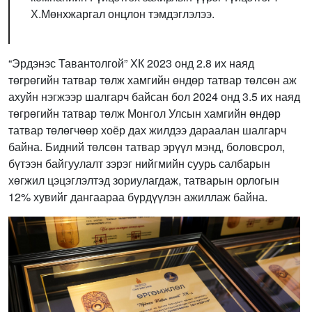
Х.Мөнхжаргал онцлон тэмдэглэлээ.
“Эрдэнэс Тавантолгой” ХК 2023 онд 2.8 их наяд
төгрөгийн татвар төлж хамгийн өндөр татвар төлсөн аж
ахуйн нэгжээр шалгарч байсан бол 2024 онд 3.5 их наяд
төгрөгийн татвар төлж Монгол Улсын хамгийн өндөр
татвар төлөгчөөр хоёр дах жилдээ дараалан шалгарч
байна. Бидний төлсөн татвар эрүүл мэнд, боловсрол,
бүтээн байгуулалт зэрэг нийгмийн суурь салбарын
хөгжил цэцэглэлтэд зориулагдаж, татварын орлогын
12% хувийг дангаараа бүрдүүлэн ажиллаж байна.