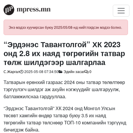
Энэ мэдээ хуучирсан буюу 2025/05/08-нд нийтлэгдсэн мэдээ болно.
“Эрдэнэс Тавантолгой” ХК 2023
онд 2.8 их наяд төгрөгийн татвар
төлж шилдэгээр шалгарлаа
С.Жаргал
2025-05-08 07:34:50
Эдийн засаг
0
Татварын ерөнхий газраас 2024 оны татвар төлөлтөөр
тэргүүлэгч шилдэг аж ахуйн нэгжүүдийг шалгаруулж,
батламжилснаа гардууллаа.
“Эрдэнэс Тавантолгой” ХК 2024 онд Монгол Улсын
төсөвт хамгийн өндөр татвар буюу 3.5 их наяд
төгрөгийн татвар төлснөөр ТОП-10 компанийн тэргүүнд
бичигдэж байна.