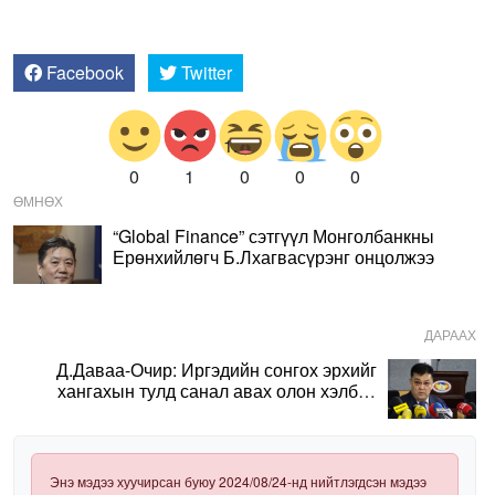
Facebook
Twitter
0
1
0
0
0
ӨМНӨХ
“Global Finance” сэтгүүл Монголбанкны
Ерөнхийлөгч Б.Лхагвасүрэнг онцолжээ
ДАРААХ
Д.Даваа-Очир: Иргэдийн сонгох эрхийг
хангахын тулд санал авах олон хэлбэр
нэвтрүүлэх шаардлагатай
Энэ мэдээ хуучирсан буюу 2024/08/24-нд нийтлэгдсэн мэдээ