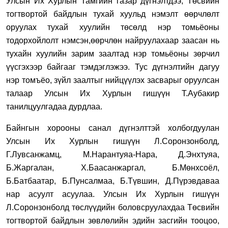
Улсын Их Хурлын Тамгийн газар дүгнэлтдээ,
Төсвийн
тогтвортой байдлын тухай хуульд нэмэлт өөрчлөлт
оруулах тухай хуулийн төсөлд нэр томьёоны
тодорхойлолт нэмсэн
,
өөрчлөн найруулахаар заасан нь
тухайн хуулийн зарим заалтад нэр томьёоны зөрчил
үүсгэхээр бай
гааг тэмдэглэжээ. Тус дүгнэлтийн дагуу
нэр томъёо, зүйл заалтыг нийцүүлэх засварыг оруулсан
талаар Улсын Их Хурлын гишүүн Т.Аубакир
танилцуулгадаа дурдлаа.
Байнгын хорооны санал дүгнэлттэй холбогдуулан
Улсын Их Хурлын гишүүн Л.Соронзонболд,
Г.Лувсанжамц, М.Нарантуяа-Нара, Д.Энхтуяа,
Б.Жаргалан, Х.Баасанжаргал, Б.Мөнхсоёл,
Б.Батбаатар, Б.Пунсалмаа, Б.Түвшин, Д.Пүрэвдаваа
нар асуулт асуулаа. Улсын Их Хурлын гишүүн
Л.Соронзонболд төслүүдийн боловсруулахдаа Төсвийн
тогтвортой байдлын зөвлөлийн эдийн засгийн тооцоо,