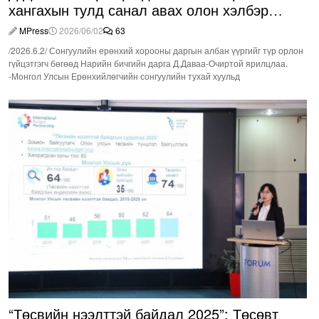
хангахын тулд санал авах олон хэлбэр
нэвтрүүлэх шаардлагатай
MPress
2026/06/02
63
/2026.6.2/ Сонгуулийн ерөнхий хорооны даргын албан үүргийг түр орлон
гүйцэтгэгч бөгөөд Нарийн бичгийн дарга Д.Даваа-Очиртой ярилцлаа.
-Монгол Улсын Ерөнхийлөгчийн сонгуулийн тухай хуульд
“Төсвийн нээлттэй байдал 2025”: Төсөвт