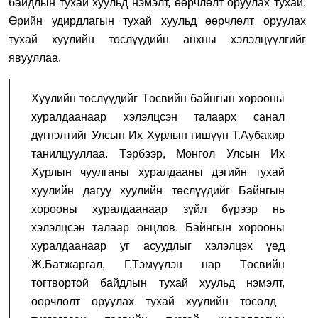
байдлын тухай хуульд нэмэлт, өөрчлөлт оруулах тухай,
Өрийн удирдлагын тухай хуульд өөрчлөлт оруулах
тухай хуулийн төслүүд
ийн
анхны хэлэлцүүл
гийг
явууллаа.
Хуулийн төслүүдийг Төсвийн байнгын хорооны
хуралдаанаар хэлэлцсэн талаарх санал
дүгнэлтийг
Улсын Их Хурлын гишүүн Т.Аубакир
танилцууллаа. Тэрбээр,
Монгол
Улсын Их
Хурлын
чуулганы хуралдааны дэгийн тухай
хуулийн
дагуу
хуулийн төсл
үүд
ийг
Байнгын
хорооны хуралдаанаар
зүйл бүрээр нь
хэлэлцсэн
талаар онцлов.
Байнгын хорооны
хуралдаанаар
уг асуудлыг хэлэлцэх үед
Ж.Батжаргал
,
Г.Тэмүүлэн нар Төсвийн
тогтвортой байдлын тухай хуульд нэмэлт
,
өөрчлөлт оруулах тухай хуулийн төсөлд