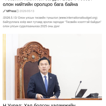
олон нийтийн оролцоо бага байна
MPress
2026/05/13
/2026.5.13/ Олон улсын төсвийн түншлэл (www.internationalbudget.org)
байгууллага хоёр жил тутамд эрхлэн гаргадаг “Төсвийн нээлттэй байдал”
олон улсын судалгааныхаа 2025 оны дүнг
Н.Учрал: Хал болсон халамжийн