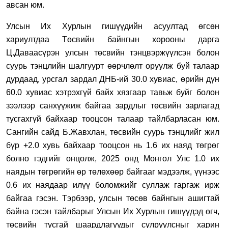
авсан юм.
Улсын Их Хурлын гишүүдийн асуултад өгсөн
хариултдаа Төсвийн байнгын хорооны дарга
Ц.Даваасүрэн улсын төсвийн тэнцвэржүүлсэн болон
суурь тэнцлийн шалгуурт өөрчлөлт оруулж буй талаар
дурдаад, урсгал зардал ДНБ-ий 30.0 хувиас, өрийн дүн
60.0 хувиас хэтрэхгүй байх хязгаар тавьж буйг болон
зээлээр санхүүжиж байгаа зардлыг төсвийн зарлагад
тусгахгүй байхаар тооцсон талаар тайлбарласан юм.
Сангийн сайд Б.Жавхлан, төсвийн суурь тэнцлийг жил
бүр +2.0 хувь байхаар тооцсон нь 1.6 их наяд төгрөг
болно гэдгийг онцолж, 2025 онд Монгол Улс 1.0 их
наядын төгрөгийн өр төлөхөөр байгааг мэдээлж, үүнээс
0.6 их наядаар илүү боломжийг суллаж гаргаж ирж
байгаа гэсэн. Тэрбээр, улсын төсөв байнгын ашигтай
байна гэсэн тайлбарыг Улсын Их Хурлын гишүүдэд өгч,
төсвийн тусгай шаардлагуудыг сулруулсныг харин