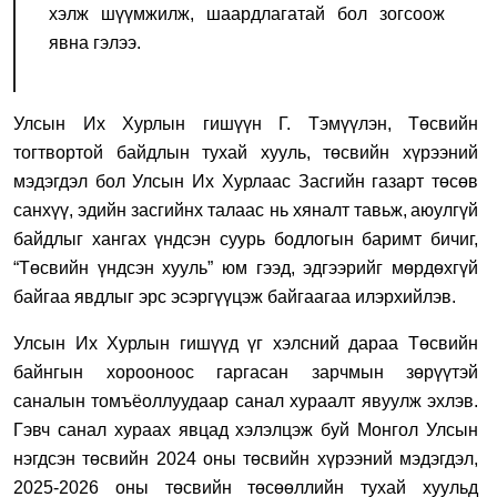
хэлж шүүмжилж, шаардлагатай бол зогсоож
явна
гэлээ.
Улсын Их Хурлын гишүүн Г.
Тэмүүлэн
,
Төсвийн
тогтвортой байдлын тухай хууль
,
төсвийн хүрээний
мэдэгдэл
бол Улсын Их Хурлаас Засгийн газарт
төсөв
санхүү
,
эдийн засгийнх талаас нь хяналт тавьж
,
аюулгүй
байдлыг хангах үндсэн суурь бодлогын баримт бичиг
,
“Төсвийн үндсэн хууль” юм гээд, эдгээрийг мөрдөхгүй
байгаа явдлыг эрс эсэргүүцэж байгаагаа илэрхийлэв.
Улсын Их Хурлын гишүүд үг хэлсний дараа Төсвийн
байнгын хорооноос гаргасан зарчмын зөрүүтэй
саналын томъёоллуудаар санал хураалт явуулж эхлэв.
Гэвч санал хураах явцад хэлэлцэж буй
Монгол Улсын
нэгдсэн төсвийн 2024 оны төсвийн хүрээний мэдэгдэл,
2025-2026 оны төсвийн төсөөллийн тухай хуульд