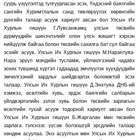
суурь үзүүлэлтэд тулгуурласан эсэх, Үндэсний баялгийн
сангийн Хуримтлалын санд төвлөрүүлэх хөрөнгийн
дүнгийн талаар асууж хариулт авсан бол Улсын Их
Хурлын гишүүн Г.Лувсанжамц улсын төсвийн
дүрмүүдийн шинэчлэлийг олон улсн жишигт хэрхэн
нийцүүлж байгаа болон төсвийн сахилга бат сул байгаа
эсхийг асуув. Улсын Их Хурлын гишүүн М.Нарантуяа-
Нара эрүүл мэндийн тусламж, үйлчилгээний чадавх
зохих түвшинд хүртэл гадаадад эмчлүүлэх хүүхдүүдийн
эмчилгээний зардлыг шийдвэрлэх боломжтой эсэх
талаар, Улсын Их Хурлын гишүүн Д.Энхтуяа ДНБ-ий
хэмжээ, өсөлтийн хувь, эрдэс баялгийн салбарын
үйлдвэрлэлийн эзлэх хувь болон төсвийн зарлагын
өсөлтийн тухай асууж тодорхой хариулт авсан бол
Улсын Их Хурлын гишүүн Б.Жаргалан мөн төсвийн
зарлага тэлснээс үүсэж болзошгүй эрсдлийн талаар
хөндөж асуулаа. Энэ асуултын мөн Улсын Их Хурлын