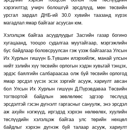
хэрэгилтэд учирч болошгүй эрсдлүүд, мөн төсвийн
урсгал зардал ДНБ-ий 30.0 хувийн таазанд хүрэх
магадлал ямар байгааг асуусан юм.
Хэлэлцэж байгаа асуудлуудыг Засгийн газар богино
хугацаанд, тооцоо судалгаа муутайгаар, мэргэжлийн
бус байдлаар боловсруулсан гэж үзэж байгаагаа Улсын
Их Хурлын гишүүн Б.Түвшин илэрхийлж, манай улсын
нийт зэлийн хүү төсвийн орлогын хэдэн хувьтай тэнцэх,
эрдэс баялгийн салбараасаа олж буй төсвийн орлогод
ямар эрсдэл үүсэх эсэх зэргийг асууж, хариулт авсан
бол Улсын Их Хурлын гишүүн Д.Пүрэвдаваа Төсвийн
тогтвортой байдлын зөвлөлөөс эдгээр төслүүд
эрсдэлтэй гэсэн дүгнэлт гаргасныг сануулж, энэ эрсдэл
аж ахуйн нэгжүүд, иргэдэд хэрхэн нөлөөлөх, хуулийн
төслүүдийн хэлэлцэж байгаа улс төрийн нөхцөл
байдлыг хэрхэн дүгнэж буй талаар асууж, хариулт