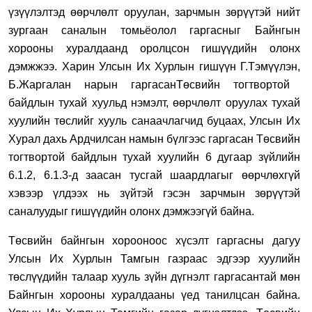
үзүүлэлтэд өөрчлөлт оруул
ан,
зарчмын зөр
үү
тэй нийт
зургаан
саналын томьёолол гаргасныг
Б
айнгын
хорооны хуралдаанд оролцсон гишүүдийн олонх
дэмж
жээ.
Харин
Улсын Их Хурлын гишүүн
Г.Тэмүүлэн
,
Б.Жаргалан нар
ын гаргасан
Төсвийн тогтвортой
байдлын тухай хуульд нэмэлт
,
өөрчлөлт оруулах тухай
хуулийн төслийг хууль санаачлагчид буцаах
,
Улсын Их
Хурал дахь
А
рдчилсан намын
бүлгээс
гаргасан
Төсвийн
тогтвортой байдлын тухай хуулийн 6 дугаар зүйлийн
6.1.2
,
6.1.3-д заасан тусгай шаардлагыг өөрчлөхгүй
хэвээр үлдээх нь зүйтэй гэсэн зарчмын зөр
үү
тэй
санал
уудыг
гишүүдийн олонх дэмжээгүй б
айна.
Төсвийн байнгын хорооноос хүсэлт гаргасны дагуу
Улсын Их Хурлын
Тамгын газраас
эдгээр х
уул
ийн
төслүүдийн талаар хууль зүйн дүгнэлт гарг
асантай мөн
Байнгын хорооны хуралдааны үед танилцсан байна.