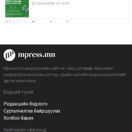
2026-04-08 16:14:41
Сонгуулийн хуулийн зөрчил, шалгах,
шийдвэрлэх ажиллагааны талаар хэлэлцлээ
2026-04-08 16:09:26
“Дэлхийн мөнгөний долоо хоног-2026” аян Төв
аймагт үргэлжилж байна
2026-04-03 12:00:00
Mpress.mn мэдээллийн сайт нь танд сэтгүүлзүйн бүтээлийн
шаардлага хангасан улстөр, эдийн засгийн мэдээ мэдээллийг
BTS-ийн тоглолтыг Netflix дэлхий даяар шууд
хүргэж ажиллана.
дамжуулна
2026-03-08 16:04:00
14
Бидний тухай
Редакцийн бодлого
Иргэдийн төлөөлөгчдийн хурлын 2026 оны
нөхөн сонгууль 6 дугаар сарын 21-нд болно
Сурталчилгаа байршуулах
2026-03-05 11:36:28
Холбоо барих
Нийгмийн сүлжээнд
Д.Тэгшбаяр: НҮБ-ын тогтоол санаачилж,