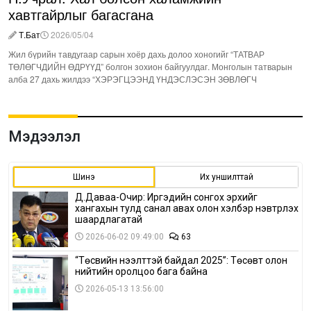
хавтгайрлыг багасгана
Т.Бат
2026/05/04
Жил бүрийн тавдугаар сарын хоёр дахь долоо хоногийг “ТАТВАР
ТӨЛӨГЧДИЙН ӨДРҮҮД” болгон зохион байгуулдаг. Монголын татварын
алба 27 дахь жилдээ “ХЭРЭГЦЭЭНД ҮНДЭСЛЭСЭН ЗӨВЛӨГЧ
Мэдээлэл
Шинэ
Их уншилттай
Д.Даваа-Очир: Иргэдийн сонгох эрхийг
хангахын тулд санал авах олон хэлбэр нэвтрүүлэх
шаардлагатай
2026-06-02 09:49:00
63
“Төсвийн нээлттэй байдал 2025”: Төсөвт олон
нийтийн оролцоо бага байна
2026-05-13 13:56:00