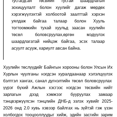
тусгагдсан төсвийн тусгай шаардлагын
зохицуулалт болон хуулийг дагаж мөрдөх
хэрэгжүүлэхтэй холбоотой заалттай хэрхэн
уялдаж байгаа талаар
болон
Хууль
тогтоомжийн тухай хуульд заасан хуулийн
төсөл боловсруулах
,
өргөн мэдүүлэх
шаардлагатай нийцэж байгаа
,
эсэх талаар
асуулт асууж
,
хариулт авсан
байна.
Х
уулийн төслүүдийг Байнгын хороо
ны болон
Улсын Их
Хурлын чуулганы
нэгдсэн хуралдаан
аар
хэлэлцүүлэ
х
бэлтгэ
л ханга
х, санал
дүгнэлтийн төсөл боловсруулах
үүрэг бүхий
А
жлын хэсгээс нэгдсэн төсвийн нийт
зарлагын дээд хэмжээг бууруулах замаар
тэнцвэржүүлсэн тэнцлийн ДНБ-д эзлэх
хувий
г 2025-
2026 онд 2
.0 хувь
хэвээр бай
лгах
нь зүйтэй гэж үзэн
холбогдох тооцоо
л
луу
д
ыг хийж
,
эдийн засгийн зарим