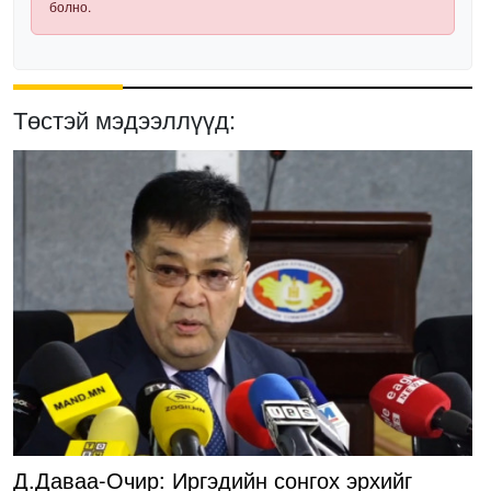
болно.
Төстэй мэдээллүүд:
Д.Даваа-Очир: Иргэдийн сонгох эрхийг