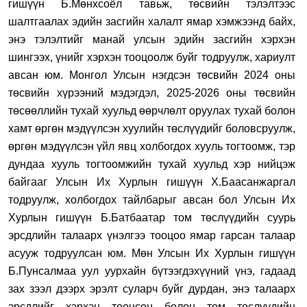
гишүүн Б.Мөнхсоёл тавьж, төсвийн тэлэлтээс
шалтгаалах эдийн засгийн халалт ямар хэмжээнд байх,
энэ тэлэлтийг манай улсын эдийн засгийн хэрхэн
шингээх, үнийг хэрхэн тооцоолж буйг тодруулж, хариулт
авсан юм.
Монгол Улсын нэгдсэн төсвийн 2024 оны
төсвийн хүрээний мэдэгдэл, 2025-2026 оны төсвийн
төсөөллийн тухай хуульд өөрчлөлт оруулах тухай болон
хамт өргөн мэдүүлсэн хуулийн төс
лүүдийг боловсруулж,
өргөн мэдүүлсэн үйл явц холбогдох хууль тогтоомж, тэр
дундаа хууль тогтоомжийн тухай хуульд хэр нийцэж
байгааг
Улсын Их Хурлын гишүүн Х.Баасанжаргал
тодруулж, холбогдох тайлбарыг авсан бол Улсын Их
Хурлын гишүүн Б.Батбаатар том төслүүдийн суурь
эрсдлийн талаарх үнэлгээ тооцоо ямар гарсан талаар
асууж тодруулсан юм. Мөн Улсын Их Хурлын гишүүн
Б.Пунсалмаа уул уурхайн бүтээгдэхүүний үнэ, гадаад
зах зээл дээрх эрэлт суларч буйг дурдан, энэ талаарх
эрсдлийг хэрхэн тооцсон болон том төслүүдийн