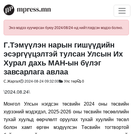
Энэ мэдээ хуучирсан буюу 2024/08/24-нд нийтлэгдсэн мэдээ болно.
Г.Тэмүүлэн нарын гишүүдийн
эсэргүүцэлтэй тулсан Улсын Их
Хурал дахь МАН-ын бүлэг
завсарлага авлаа
С.Жаргал
2024-08-24 09:32:00
Улс төр
0
\2024.08.24\
Монгол Улсын нэгдсэн төсвийн 2024 оны төсвийн
хүрээний мэдэгдэл, 2025-2026 оны төсвийн төсөөллийн
тухай хуульд өөрчлөлт оруулах тухай хуулийн төсөл
болон хамт өргөн мэдүүлсэн
Төсвийн тогтвортой