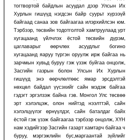
тогтвортой байдлын асуудал дээр Улсын Их
Хурлын гишүүд нэгдсэн байр суурьт хүрээүй
байгаад санаа зов байгаагаа илэрхийлсэн юм.
Тэрбээр, төсвийн тодотголтой хамтруулаад урт
хугацаанд үйлчлэх ёстой төсвийн дүрэм,
цаглаварыг өөрчлөх асуудлыг
богино
хугацаанд яар
уу
түр
г
эн оруулж ирж байгаа нь
зарчмын хувьд буруу
гэж үзэж буйгаа онцолж,
Засгийн газрын болон Улсын Их Хурлын
гишүүд энэ өөрчлөлтөөс
ямар эрсдэлтэй
нөхцөл байдал үүсэхийг
с
айн мэдэж байгаа
гэдэгт
эргэлзэж байна
гэв.
Монгол Улс төсвөө
эрт хэлэлц
эж,
олон нийтэд нээ
лттэй
, сайн
хэлэлцүүлэг
өрнүүлдэг
, сайн баталдаг байх
ёстой
гэж үзэж байгаагаа тэрбээр онцолж, ХҮН
нам хэдий
гээр
Засгийн газарт
хамтар
ч
байгаа ч
буруу
,
мэргэжлийн
бус,
маргаантай зүйл
ийг