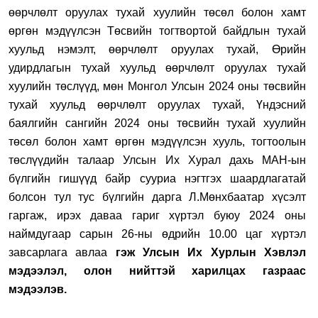
өөрчлөлт оруулах тухай хуулийн төсөл болон хамт
өргөн мэдүүлсэн
Төсвийн тогтвортой байдлын тухай
хуульд нэмэлт, өөрчлөлт оруулах тухай, Өрийн
удирдлагын тухай хуульд өөрчлөлт оруулах тухай
хуулийн төслүүд
, мөн
Монгол Улсын 2024 оны төсвийн
тухай хуульд өөрчлөлт оруулах тухай
,
Үндэсний
баялгийн сангийн 2024 оны төсвийн тухай хуулийн
төс
ө
л
болон хамт өргөн мэдүүлсэн хууль, тогтоолын
төслүүдийн талаар Улсын Их Хурал дахь МАН-ын
бүлгийн гишүүд байр сууриа нэгтгэх шаардлагатай
болсон тул тус бүлгийн дарга Л.Мөнхбаатар хүсэлт
гаргаж, ирэх даваа гариг хүртэл буюу 2024 оны
наймдугаар сарын 26-ны өдрийн 10.00 цаг хүртэл
завсарлага авлаа
гэж Улсын Их Хурлын Хэвлэл
мэдээлэл, олон нийттэй харилцах газраас
мэдээлэв.