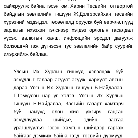
сайжруулж байна гэсэн юм. Харин Төсвийн тогтвортой
байдлын зөвлөлийн гишүүн Ж.Дэлгэрсайхан төсвийн
хүрээний мэдэгдэл, төсөөлөлд оруулж буй өөрчлөлтүүд
зарлагыг ихээхэн тэлснээр хэтдээ орлогын тасалдал
үүсэх, валютын ханш, инфляцийн эрсдэл дагуулж
болзошгүй гэж дүгнэсэн тус зөвлөлийн байр суурийг
илэрхийлж байлаа.
Улсын Их Хурлын гишүүд хэлэлцэж буй
асуудлыг талаар асуулт асууж, хариулт авсны
дараа Улсын Их Хурлын гишүүн Б.Найдалаа,
Г.Тэмүүлэн нар үг хэлэв. Улсын Их Хурлын
гишүүн Б.Найдалаа, Засгийн газарт хамтарч
буй намууд олон жил ужгирч гацсан
асуудлуудаа
шийдье
,
эдийн засгаа
урагшлуулъя г
эсэн хамтын шийдвэр гаргаж
байгааг дэмжиж байна гээд, төсвийн дүрмүүд,