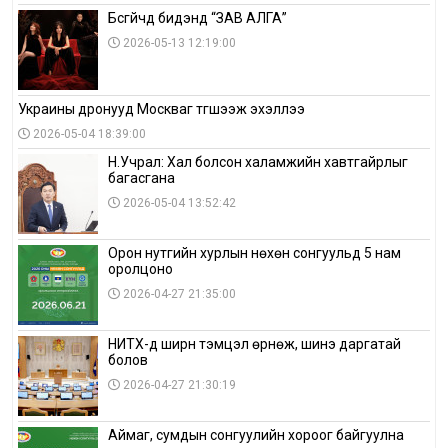
Бүсгүйчүүд бидэнд “ЗАВ АЛГА”
2026-05-13 12:19:00
Украины дронууд Москваг түгшээж эхэллээ
2026-05-04 18:39:00
Н.Учрал: Хал болсон халамжийн хавтгайрлыг
багасгана
2026-05-04 13:52:42
Орон нутгийн хурлын нөхөн сонгуульд 5 нам
оролцоно
2026-04-27 21:35:00
НИТХ-д ширүүн тэмцэл өрнөж, шинэ даргатай
болов
2026-04-27 21:30:19
Аймаг, сумдын сонгуулийн хороог байгуулна