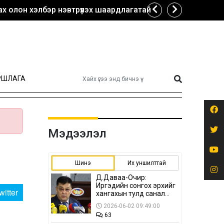
х олон хэлбэр нэвтрүүлэх шаардлагатай
РШЛАГА
Мэдээлэл
Шинэ
Их уншилттай
Д.Даваа-Очир:
Иргэдийн сонгох эрхийг
witter
хангахын тулд санал
авах олон хэлбэр
2026-06-02 09:49:00
нэвтрүүлэх
63
шаардлагатай