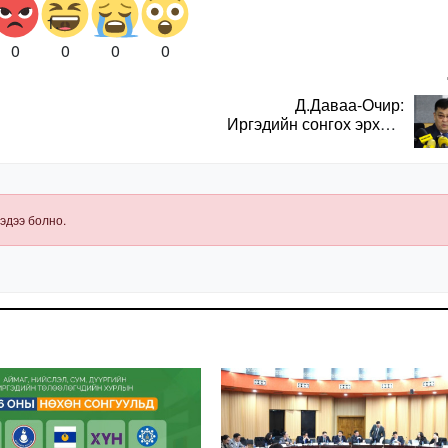
0
0
0
0
Д.Даваа-Очир:
Иргэдийн сонгох эрхийг
хангахын тулд санал
авах олон хэлбэр
нэвтрүүлэх
шаардлагатай
эдээ болно.