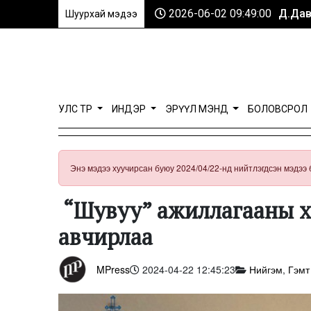
2026-06-02 09:49:00
Д.Дав
Шуурхай мэдээ
УЛС ТӨР
ИНДЭР
ЭРҮҮЛ МЭНД
БОЛОВСРОЛ
Энэ мэдээ хуучирсан буюу 2024/04/22-нд нийтлэгдсэн мэдээ 
​ “Шувуу” ажиллагааны х
авчирлаа ​
MPress
2024-04-22 12:45:23
Нийгэм
,
Гэмт