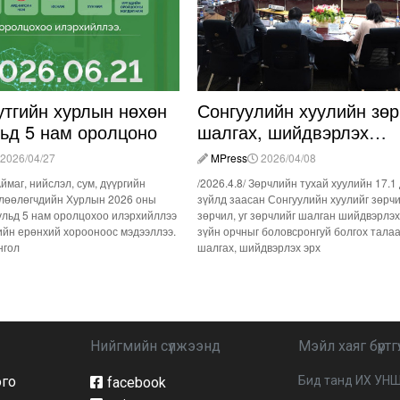
утгийн хурлын нөхөн
Сонгуулийн хуулийн зөр
льд 5 нам оролцоно
шалгах, шийдвэрлэх
ажиллагааны талаар
2026/04/27
MPress
2026/04/08
хэлэлцлээ
Аймаг, нийслэл, сум, дүүргийн
/2026.4.8/ Зөрчлийн тухай хуулийн 17.1
лөөлөгчдийн Хурлын 2026 оны
зүйлд заасан Сонгуулийн хуулийг зөрч
ульд 5 нам оролцохоо илэрхийллээ
зөрчил, уг зөрчлийг шалган шийдвэрлэх
ийн ерөнхий хорооноос мэдээллээ.
зүйн орчныг боловсронгуй болгох тала
нгол
шалгах, шийдвэрлэх эрх
Нийгмийн сүлжээнд
Мэйл хаяг бүртгү
ого
Бид танд ИХ УНШ
facebook