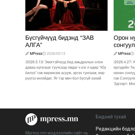
Бүсгүйчүүд бидэнд “ЗАВ
Орон н
АЛГА”
сонгуу
MPress
2026/05/13
MPress
/2026.5.13/ Эмэгтэйчүүд бид амьдралын олон
/2026.4.27/ 
даваа нугачааг туучсаар явдаг ч нэг л өдөр “Юу
иргэдийн Тө
билээ” гэж өөрөөсөө асууж, эргэн тунгааж, өөр
нөхөн сонгу
рүүгээ өнгийдөг. Яг тэр мөч бол бүсгүй хүний
гэж Сонгуул
Эдгээрт: Мо
Бидний тухай
Редакцийн бодл
Mpress.mn мэдээллийн сайт нь