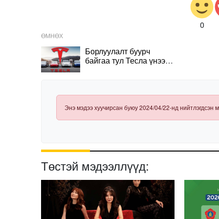
0
ӨМНӨХ
Борлуулалт буурч
байгаа тул Тесла үнээ
бууруулжээ
Энэ мэдээ хуучирсан буюу 2024/04/22-нд нийтлэгдсэн м
Төстэй мэдээллүүд: