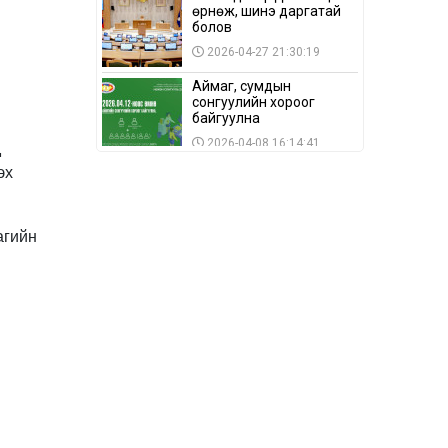
өрнөж, шинэ даргатай
болов
2026-04-27 21:30:19
Аймаг, сумдын
сонгуулийн хороог
байгуулна
д
2026-04-08 16:14:41
эх
Сонгуулийн хуулийн
зөрчил, шалгах,
шийдвэрлэх
ажиллагааны талаар
агийн
2026-04-08 16:09:26
хэлэлцлээ
“Дэлхийн мөнгөний
долоо хоног-2026” аян
Төв аймагт үргэлжилж
байна
2026-04-03 12:00:00
BTS-ийн тоглолтыг
Netflix дэлхий даяар
шууд дамжуулна
2026-03-08 16:04:00
14