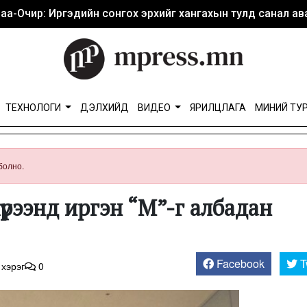
аа-Очир: Иргэдийн сонгох эрхийг хангахын тулд санал ава
ТЕХНОЛОГИ
ДЭЛХИЙД
ВИДЕО
ЯРИЛЦЛАГА
МИНИЙ ТУ
болно.
үрээнд иргэн “М”-г албадан
Facebook
T
 хэрэг
0