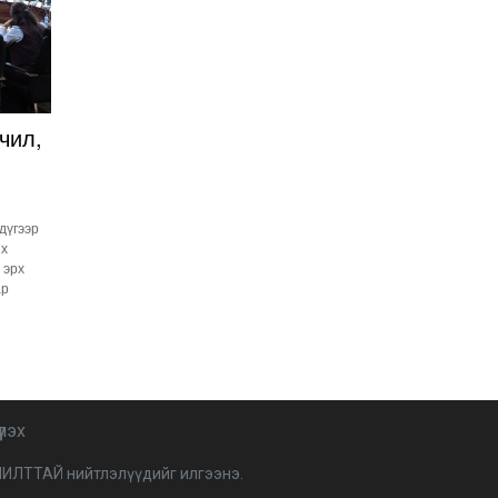
Улстөрд хэн мөнгө
төлдөг вэ буюу
мөнгөний мөрийг
цахимаар мөшгих нь
2026-02-11 15:09:00
СЕХ: Улс төрийн 6 намыг
чил,
идэвхгүйд тооцуулах
асуудлаар Дээд шүүхэд
мэдээлэл хүргүүлнэ
2026-02-11 11:50:00
Эпштэйний файлууд:
 дүгээр
Х.Баттулгатай
их
холбоотой имэйлийн
 эрх
илэрцүүд олдлоо
ар
2026-02-03 10:30:00
Улс төрийн нам ЯАГААД
ХЭРЭГТЭЙ вэ?
2026-02-02 12:00:00
Ерөнхий сайд
үлэх
Г.Занданшатар Монгол
Улсыг ямар
ИЛТТАЙ нийтлэлүүдийг илгээнэ.
байгууллагат нэгтгэв?
2026-01-23 13:59:00