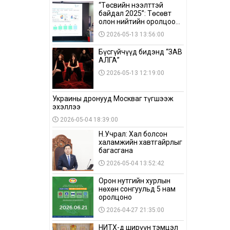
“Төсвийн нээлттэй
байдал 2025”: Төсөвт
олон нийтийн оролцоо
бага байна
2026-05-13 13:56:00
Бүсгүйчүүд бидэнд “ЗАВ
АЛГА”
2026-05-13 12:19:00
Украины дронууд Москваг түгшээж
эхэллээ
2026-05-04 18:39:00
Н.Учрал: Хал болсон
халамжийн хавтгайрлыг
багасгана
2026-05-04 13:52:42
Орон нутгийн хурлын
нөхөн сонгуульд 5 нам
оролцоно
2026-04-27 21:35:00
НИТХ-д ширүүн тэмцэл