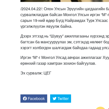
/2024.04.22/: Олон Улсын Эрүүгийн цагдаагийн 
сурвалжлагдаж байсан Монгол Улсын иргэн “М”-г
сарын 19-ний өдөр Бүгд Найрамдах Турк Улсаас
үргэлжлүүлэн явуулж байна.
Дээрх этгээд нь “Шувуу” ажиллагааны хүрээнд э
багтсан ба мансууруулах эм, сэтгэцэд нөлөөт бо
хэрэгт холбогдон шалгагдаж байхдаа гадаад улс
Иргэн “М”-г Монгол Улсад авчрах ажиллагааг Ху
ерөнхий газар хамтран зохион байгуулав.
Эх сурвалж: ЦЕГ
Facebook
Twitter