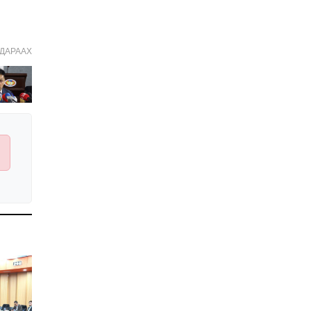
Иргэдийн
төлөөлөгчдийн хурлын
2026 оны нөхөн сонгууль
6 дугаар сарын 21-нд
ДАРААХ
2026-03-05 11:36:28
болно
Д.Тэгшбаяр: НҮБ-ын
тогтоол санаачилж,
батлуулсан нь Монгол
Улсын манлайллыг олон
2026-03-04 09:00:00
улсад таниулсан
Ерөнхийлөгч өө, жоомоо
алах гээд байшингаа
шатаав!
2026-02-27 16:40:00
2
Улс төрийн намуудын
2025 оны тайлан олон
нийтэд ил боллоо
2026-02-27 14:48:26
ХОРИОТОЙ!
2026-02-25 13:40:04