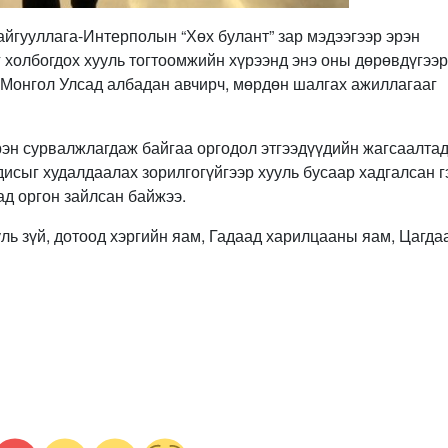
байгууллага-Интерполын “Хөх булант” зар мэдээгээр эрэн
 холбогдох хууль тогтоомжийн хүрээнд энэ оны дөрөвдүгээр
 Монгол Улсад албадан авчирч, мөрдөн шалгах ажиллагааг
рэн сурвалжлагдаж байгаа оргодол этгээдүүдийн жагсаалта
дисыг худалдаалах зорилгогүйгээр хууль бусаар хадгалсан г
ад оргон зайлсан байжээ.
уль зүй, дотоод хэргийн яам, Гадаад харилцааны яам, Цагда