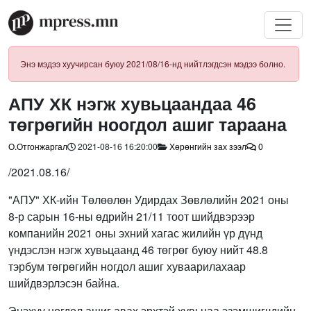
Энэ мэдээ хуучирсан буюу 2021/08/16-нд нийтлэгдсэн мэдээ болно.
АПУ ХК нэгж хувьцаандаа 46
төгрөгийн ноогдол ашиг тараана
О.Отгонжаргал
2021-08-16 16:20:00
Хөрөнгийн зах зээл
0
/2021.08.16/
"АПУ" ХК-ийн Төлөөлөн Удирдах Зөвлөлийн 2021 оны
8-р сарын 16-ны өдрийн 21/11 тоот шийдвэрээр
компанийн 2021 оны эхний хагас жилийн үр дүнд
үндэслэн нэгж хувьцаанд 46 төгрөг буюу нийт 48.8
тэрбум төгрөгийн ногдол ашиг хуваарилахаар
шийдвэрлэсэн байна.
Энэхүү ногдол ашиг авах эрхтэй хувьцаа эзэмшигчдийн