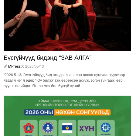
Бүсгүйчүүд бидэнд “ЗАВ АЛГА”
MPress
2026/05/13
/2026.5.13/ Эмэгтэйчүүд бид амьдралын олон даваа нугачааг туучсаар
явдаг ч нэг л өдөр “Юу билээ” гэж өөрөөсөө асууж, эргэн тунгааж, өөр
рүүгээ өнгийдөг. Яг тэр мөч бол бүсгүй хүний