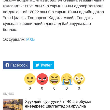
жагсаалтыг 2021 оны 9-р сарын 03-ны өдрөөр тогтоож,
ногдол ашгийг 2022 оны 2-р сарын 10-ны өдрийн дотор
Үнэт Цаасны Төвлөрсөн Хадгаламжийн Төв дэхь
хувьцаа эзэмшигчдийн дансанд байршуулахаар
боллоо.
Эх сурвалж:
МХБ
Facebook
Twitter
0
0
0
0
0
ӨМНӨХ
Хүүхдийн сургуулийн 140 автобусыг
өнөөдрөөс шалгалтад хамруулна