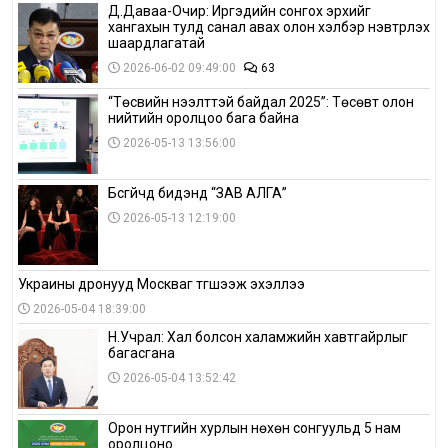
Д.Даваа-Очир: Иргэдийн сонгох эрхийг
хангахын тулд санал авах олон хэлбэр нэвтрүүлэх
шаардлагатай
2026-06-02 09:49:00
63
“Төсвийн нээлттэй байдал 2025”: Төсөвт олон
нийтийн оролцоо бага байна
2026-05-13 13:56:00
Бүсгүйчүүд бидэнд “ЗАВ АЛГА”
2026-05-13 12:19:00
Украины дронууд Москваг түгшээж эхэллээ
2026-05-04 18:39:00
Н.Учрал: Хал болсон халамжийн хавтгайрлыг
багасгана
2026-05-04 13:52:42
Орон нутгийн хурлын нөхөн сонгуульд 5 нам
оролцоно