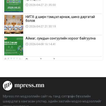
2026-04-27 21:35:00
НИТХ-д ширүүн тэмцэл өрнөж, шинэ даргатай
болов
2026-04-27 21:30:19
Аймаг, сумдын сонгуулийн хороог байгуулна
2026-04-08 16:14:41
Сонгуулийн хуулийн зөрчил, шалгах,
шийдвэрлэх ажиллагааны талаар хэлэлцлээ
2026-04-08 16:09:26
“Дэлхийн мөнгөний долоо хоног-2026” аян Төв
аймагт үргэлжилж байна
2026-04-03 12:00:00
Mpress.mn мэдээллийн сайт нь танд сэтгүүлзүйн бүтээлийн
шаардлага хангасан улстөр, эдийн засгийн мэдээ мэдээллийг
BTS-ийн тоглолтыг Netflix дэлхий даяар шууд