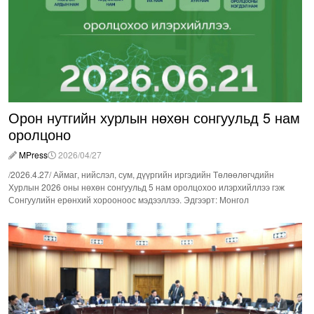
Орон нутгийн хурлын нөхөн сонгуульд 5 нам
оролцоно
MPress
2026/04/27
/2026.4.27/ Аймаг, нийслэл, сум, дүүргийн иргэдийн Төлөөлөгчдийн
Хурлын 2026 оны нөхөн сонгуульд 5 нам оролцохоо илэрхийллээ гэж
Сонгуулийн ерөнхий хорооноос мэдээллээ. Эдгээрт: Монгол