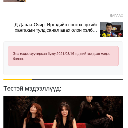
ДАРААХ
Д.Даваа-Очир: Иргэдийн сонгох эрхийг
хангахын тулд санал авах олон хэлбэр
нэвтрүүлэх шаардлагатай
Энэ мэдээ хуучирсан буюу 2021/08/16-нд нийтлэгдсэн мэдээ
болно.
Төстэй мэдээллүүд: