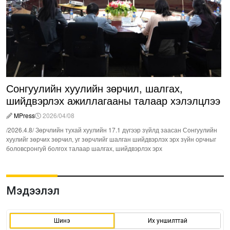
Сонгуулийн хуулийн зөрчил, шалгах,
шийдвэрлэх ажиллагааны талаар хэлэлцлээ
MPress
2026/04/08
/2026.4.8/ Зөрчлийн тухай хуулийн 17.1 дүгээр зүйлд заасан Сонгуулийн
хуулийг зөрчих зөрчил, уг зөрчлийг шалган шийдвэрлэх эрх зүйн орчныг
боловсронгуй болгох талаар шалгах, шийдвэрлэх эрх
Мэдээлэл
Шинэ
Их уншилттай