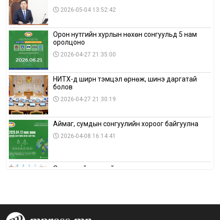
2026-05-04 13:52:42
Орон нутгийн хурлын нөхөн сонгуульд 5 нам
оролцоно
2026-04-27 21:35:00
НИТХ-д ширүүн тэмцэл өрнөж, шинэ даргатай
болов
2026-04-27 21:30:19
Аймаг, сумдын сонгуулийн хороог байгуулна
2026-04-08 16:14:41
Сонгуулийн хуулийн зөрчил, шалгах,
шийдвэрлэх ажиллагааны талаар хэлэлцлээ
2026-04-08 16:09:26
“Дэлхийн мөнгөний долоо хоног-2026” аян Төв