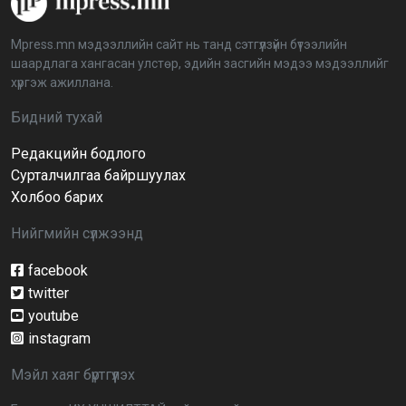
аймагт үргэлжилж байна
2026-04-03 12:00:00
Mpress.mn мэдээллийн сайт нь танд сэтгүүлзүйн бүтээлийн
шаардлага хангасан улстөр, эдийн засгийн мэдээ мэдээллийг
BTS-ийн тоглолтыг Netflix дэлхий даяар шууд
хүргэж ажиллана.
дамжуулна
2026-03-08 16:04:00
14
Бидний тухай
Редакцийн бодлого
Иргэдийн төлөөлөгчдийн хурлын 2026 оны
нөхөн сонгууль 6 дугаар сарын 21-нд болно
Сурталчилгаа байршуулах
2026-03-05 11:36:28
Холбоо барих
Нийгмийн сүлжээнд
Д.Тэгшбаяр: НҮБ-ын тогтоол санаачилж,
батлуулсан нь Монгол Улсын манлайллыг олон
улсад таниулсан
facebook
2026-03-04 09:00:00
twitter
youtube
Ерөнхийлөгч өө, жоомоо алах гээд байшингаа
шатаав!
instagram
2026-02-27 16:40:00
2
Мэйл хаяг бүртгүүлэх
Улс төрийн намуудын 2025 оны тайлан олон