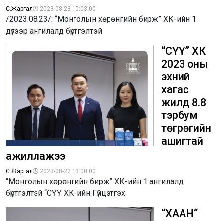
С.Жаргал
2023-08-23 10:03:00
/2023.08.23/: “Монголын хөрөнгийн бирж” ХК-ийн 1
дүгээр ангилалд бүртгэлтэй
“СҮҮ” ХК
2023 оны
эхний
хагас
жилд 8.8
тэрбум
төгрөгийн
ашигтай
ажиллажээ
С.Жаргал
2023-08-22 13:00:00
“Монголын хөрөнгийн бирж” ХК-ийн 1 ангилалд
бүртгэлтэй “СҮҮ ХК-ийн Гүйцэтгэх
“ХААН“