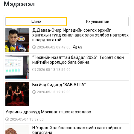
Мэдээлэл
Шинэ
Их уншилттай
Д.Даваа-Очир: Иргэдийн сонгох эрхийг
хангахын тулд санал авах олон хэлбэр нэвтрүүлэх
шаардлагатай
2026-06-02 09:49:00
63
“Төсвийн нээлттэй байдал 2025”: Төсөвт олон
нийтийн оролцоо бага байна
2026-05-13 13:56:00
Бүсгүйчүүд бидэнд “ЗАВ АЛГА”
2026-05-13 12:19:00
Украины дронууд Москваг түгшээж эхэллээ
2026-05-04 18:39:00
Н.Учрал: Хал болсон халамжийн хавтгайрлыг
багасгана