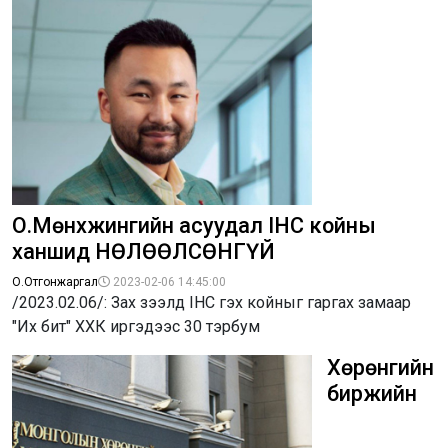
О.Мөнхжингийн асуудал IHC койны
ханшид НӨЛӨӨЛСӨНГҮЙ
О.Отгонжаргал
2023-02-06 14:45:00
/2023.02.06/: Зах зээлд IHC гэх койныг гаргах замаар
"Их бит" ХХК иргэдээс 30 тэрбум
Хөрөнгийн
биржийн