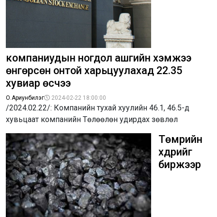
компаниудын ногдол ашгийн хэмжээ
өнгөрсөн онтой харьцуулахад 22.35
хувиар өсчээ
О.Ариунбилэг
2024-02-22 18:00:00
/2024.02.22/: Компанийн тухай хуулийн 46.1, 46.5-д
хувьцаат компанийн Төлөөлөн удирдах зөвлөл
Төмрийн
хүдрийг
биржээр