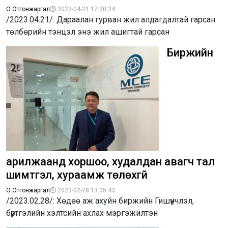
О.Отгонжаргал
2023-04-21 17:20:24
/2023.04.21/: Дараалан гурван жил алдагдалтай гарсан
төлбөрийн тэнцэл энэ жил ашигтай гарсан
Биржийн
арилжаанд хоршоо, худалдан авагч тал
шимтгэл, хураамж төлөхгүй
О.Отгонжаргал
2023-02-28 13:05:43
/2023.02.28/: Хөдөө аж ахуйн биржийн Гишүүнчлэл,
бүртгэлийн хэлтсийн ахлах мэргэжилтэн