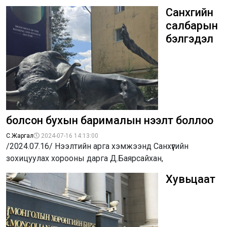
Санхүүгийн
салбарын
бэлгэдэл
болсон бухын барималын нээлт боллоо
С.Жаргал
2024-07-16 14:13:00
/2024.07.16/ Нээлтийн арга хэмжээнд Санхүүгийн
зохицуулах хорооны дарга Д.Баярсайхан,
Хувьцаат