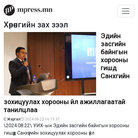
Хөрөнгийн зах зээл
Эдийн
засгийн
байнгын
хорооны
гишүүд
Санхүүгийн
зохицуулах хорооны үйл ажиллагаатай
танилцлаа
С.Жаргал
2024-08-22 16:15:37
\2024.08.22\ УИХ-ын Эдийн засгийн байнгын хорооны
гишүүд Санхүүгийн зохицуулах хорооны үйл