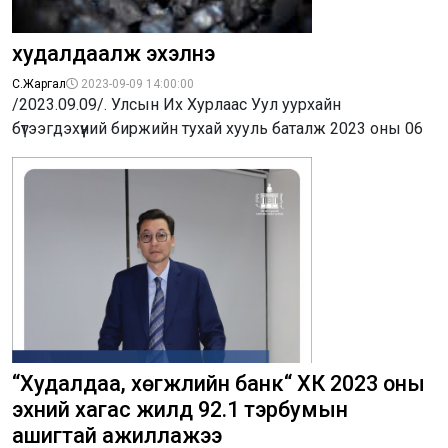
худалдаалж эхэлнэ
С.Жаргал
2023-09-09 14:00:00
/2023.09.09/. Улсын Их Хурлаас Уул уурхайн
бүтээгдэхүүний биржийн тухай хууль баталж 2023 оны 06
“Худалдаа, хөгжлийн банк“ ХК 2023 оны
эхний хагас жилд 92.1 тэрбумын
ашигтай ажиллажээ