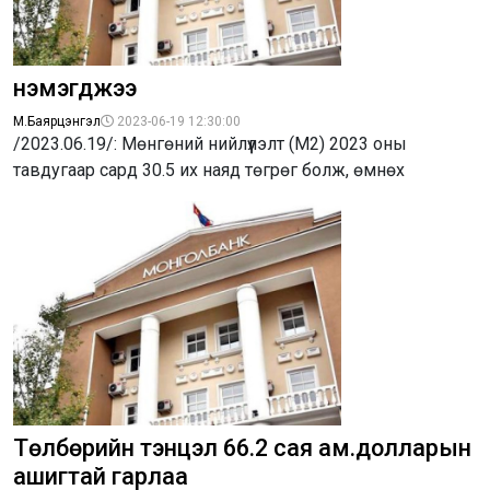
нэмэгджээ
М.Баярцэнгэл
2023-06-19 12:30:00
/2023.06.19/: Мөнгөний нийлүүлэлт (М2) 2023 оны
тавдугаар сард 30.5 их наяд төгрөг болж, өмнөх
Төлбөрийн тэнцэл 66.2 сая ам.долларын
ашигтай гарлаа