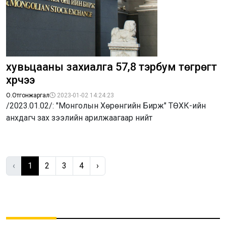
хувьцааны захиалга 57,8 тэрбум төгрөгт
хүрчээ
О.Отгонжаргал
2023-01-02 14:24:23
/2023.01.02/: "Монголын Хөрөнгийн Бирж" ТӨХК-ийн
анхдагч зах зээлийн арилжаагаар нийт
‹
1
2
3
4
›