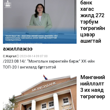
банк
хагас
жилд 272
тэрбум
төгрөгийн
цэвэр
ашигтай
ажиллажээ
С.Жаргал
2023-08-14 09:07:00
/2023.08.14/: “Монголын хөрөнгийн бирж” ХК-ийн
ТОП-20 I ангилалд бүртгэлтэй
Мөнгөний
нийлүүлэлт
3 их наяд
төгрөгөөр