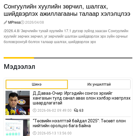
Сонгуулийн хуулийн зөрчил, шалгах,
шийдвэрлэх ажиллагааны талаар хэлэлцлээ
MPress
2026/04/08
/2026.4.8/ Зөрчлийн тухай хуулийн 17.1 дүгээр зүйлд заасан Сонгуулийн
хуулийг зөрчих зөрчил, уг зөрчлийг шалган шийдвэрлэх эрх зүйн орчныг
боловсронгуй болгох талаар шалгах, шийдвэрлэх эрх
Мэдээлэл
Шинэ
Их уншилттай
Д.Даваа-Очир: Иргэдийн сонгох эрхийг
хангахын тулд санал авах олон хэлбэр нэвтрүүлэх
шаардлагатай
2026-06-02 09:49:00
63
“Төсвийн нээлттэй байдал 2025”: Төсөвт олон
нийтийн оролцоо бага байна
2026-05-13 13:56:00