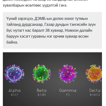
хувилбарын өсөлтөөс үүдэлтэй гэнэ.
Үүний зэрэгцээ, ДЭМБ-ын долоо хоног тутмын
тайланд дурдсанаар, Газар дундын тэнгисийн зүүн
бүс нутагт нас баралт 38 хувиар, Номхон далайн
баруун хэсэгт гуравны нэг орчим хувиар өссөн
байна.