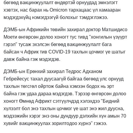
бөгөөд вакцинжуулалт өндөртэй орнуудад эмнэлэгт
хэвтэх, нас барах нь Omicron тарх
ацаас үл хамааран
мэдэгдэхүйц нэмэгдээгүй б
олохыг тэмдэглэжээ.
ДЭМБ-ын Африкийн төвийн
захирал доктор Матшидисо
Моети өнгөрсөн долоо хоногт тус тивд "хонгилын үзүүрт
гэрэл"
тусаж эхэлсэн
бөгөөд вакцинжуулалт бага
байсан ч Африк
тив
COVID-19 тахлын цочмог үе шат
ыг
давж байна гэж мэдэгдэв.
ДЭМБ-ын Ерөнхий захирал Тедрос Адханом
Гебрейесус тахал дуусаагүй байгаа бөгөөд улс орнууд
тахлын
төгсгөл ойртож
байна хэмээн
бодох
нь
эрт
байна гэж удаа дараа мэдэгдэв.
Тэрээр өнгөрсөн долоо
хоногт Өмнөд Африкт сэтгүүлчдэд хэлэхдээ "Бидний
хүлээлт бол энэ тахлын цочмог үе шат энэ жил дуусна,
мэдээжийн хэрэг энэ оны дундуур
дэлхийн хүн амын
70
хувий
г
вакцинжуула
х
зорилтод
оо
хүр
нэ
" гэж
ээ
.