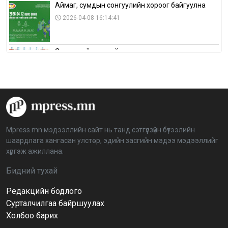
Аймаг, сумдын сонгуулийн хороог байгуулна
2026-04-08 16:14:41
Сонгуулийн хуулийн зөрчил, шалгах,
шийдвэрлэх ажиллагааны талаар хэлэлцлээ
2026-04-08 16:09:26
“Дэлхийн мөнгөний долоо хоног-2026” аян Төв
аймагт үргэлжилж байна
2026-04-03 12:00:00
Mpress.mn мэдээллийн сайт нь танд сэтгүүлзүйн бүтээлийн
шаардлага хангасан улстөр, эдийн засгийн мэдээ мэдээллийг
BTS-ийн тоглолтыг Netflix дэлхий даяар шууд
хүргэж ажиллана.
дамжуулна
2026-03-08 16:04:00
14
Бидний тухай
Редакцийн бодлого
Иргэдийн төлөөлөгчдийн хурлын 2026 оны
нөхөн сонгууль 6 дугаар сарын 21-нд болно
Сурталчилгаа байршуулах
2026-03-05 11:36:28
Холбоо барих