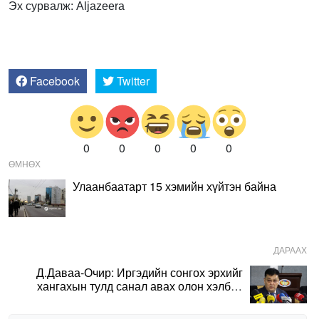
Эх сурвалж: Aljazeera
Facebook
Twitter
0
0
0
0
0
ӨМНӨХ
Улаанбаатарт 15 хэмийн хүйтэн байна
ДАРААХ
Д.Даваа-Очир: Иргэдийн сонгох эрхийг
хангахын тулд санал авах олон хэлбэр
нэвтрүүлэх шаардлагатай