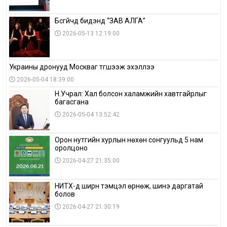
Бүсгүйчүүд бидэнд “ЗАВ АЛГА”
2026-05-13 12:19:00
Украины дронууд Москваг түгшээж эхэллээ
2026-05-04 18:39:00
Н.Учрал: Хал болсон халамжийн хавтгайрлыг
багасгана
2026-05-04 13:52:42
Орон нутгийн хурлын нөхөн сонгуульд 5 нам
оролцоно
2026-04-27 21:35:00
НИТХ-д ширүүн тэмцэл өрнөж, шинэ даргатай
болов
2026-04-27 21:30:19