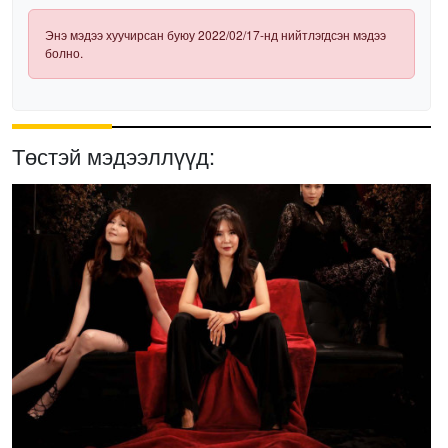
Энэ мэдээ хуучирсан буюу 2022/02/17-нд нийтлэгдсэн мэдээ
болно.
Төстэй мэдээллүүд: