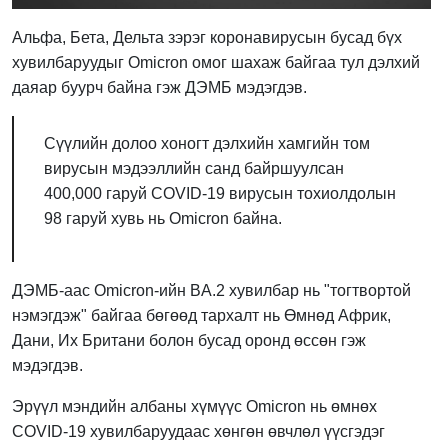
Альфа, Бета, Дельта зэрэг коронавирусын бусад бүх
хувилбаруудыг
Omicron
омог шахаж байгаа тул дэлхий
даяар буурч байна гэж ДЭМБ мэдэгдэв.
Сүүлийн долоо хоногт дэлхийн хамгийн том
вирусын мэдээллийн санд байршуулсан
400,000 гаруй COVID-19 вирусын тохиолдолын
98 гаруй хувь нь Omicron байна.
ДЭМБ-аас Omicron-ийн BA.2 хувилбар нь "тогтвортой
нэмэгдэж" байгаа бөгөөд тархалт нь Өмнөд Африк,
Дани, Их Британи болон бусад оронд өссөн гэж
мэдэгдэв.
Эрүүл мэндийн албаны хүмүүс Omicron нь өмнөх
COVID-19 хувилбаруудаас хөнгөн өвчлөл
үүсгэдэг