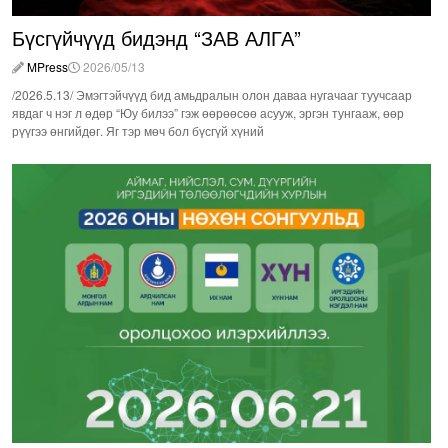
Бүсгүйчүүд бидэнд “ЗАВ АЛГА”
MPress
2026/05/13
/2026.5.13/ Эмэгтэйчүүд бид амьдралын олон даваа нугачааг туучсаар
явдаг ч нэг л өдөр “Юу билээ” гэж өөрөөсөө асууж, эргэн тунгааж, өөр
рүүгээ өнгийдөг. Яг тэр мөч бол бүсгүй хүний