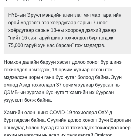
НҮБ-ын Эрүүл мэндийн агентлаг мягмар гарагийн
орой мэдээлснээр хоёрдугаар сарын 7-ноос
хоёрдугаар сарын 13-ны хооронд дэлхий даяар
"нийт
16 сая гаруй шинэ тохиолдол
бүртгэгдэж
75,000 гаруй хүн нас барсан" гэж мэдэгдэв.
Номхон далайн баруун хэсэгт
долоо хоног бүр шинэ
тохиолдол нэмэгдэж, 19 орчим хувиар өссөн гэж
мэдээлсэн цорын ганц бүс нутаг б
олоод байна.
Зүүн
өмнөд Ази
д тохиолдол
37 орчим хувиар буурсан нь
ДЭМБ-ын зургаан бүс нутагт хамгийн их буурсан
үзүүлэлт болж байна.
Хамгийн олон шинэ COVID-19 тохиолдол ОХУ-д
бүртгэгдсэн байна. Сүүлийн долоо хоногт Зүүн Европын
орнуудад болон бусад газарт тохиолдох тохиолдол хоёр
дахин нэмэгдсэн нь асар их халдвартай Omicron