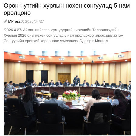
Орон нутгийн хурлын нөхөн сонгуульд 5 нам
оролцоно
MPress
2026/04/27
/2026.4.27/ Аймаг, нийслэл, сум, дүүргийн иргэдийн Төлөөлөгчдийн
Хурлын 2026 оны нөхөн сонгуульд 5 нам оролцохоо илэрхийллээ гэж
Сонгуулийн ерөнхий хорооноос мэдээллээ. Эдгээрт: Монгол