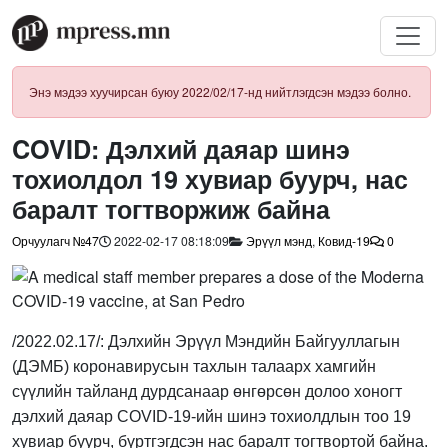
Энэ мэдээ хуучирсан буюу 2022/02/17-нд нийтлэгдсэн мэдээ болно.
COVID: Дэлхий даяар шинэ
тохиолдол 19 хувиар буурч, нас
баралт тогтворжиж байна
Орчуулагч №47
2022-02-17 08:18:09
Эрүүл мэнд
,
Ковид-19
0
/2022.02.17/: Дэлхийн Эрүүл Мэндийн Байгууллагын
(ДЭМБ) коронавирусын тахлын талаарх хамгийн
сүүлийн тайланд дурдсанаар өнгөрсөн долоо хоногт
дэлхий даяар COVID-19-ийн шинэ тохиолдлын тоо 19
хувиар буурч, бүртгэгдсэн нас баралт тогтвортой байна.