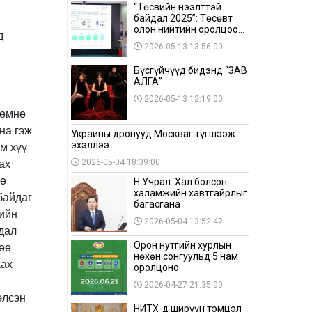
“Төсвийн нээлттэй
байдал 2025”: Төсөвт
олон нийтийн оролцоо
д
бага байна
2026-05-13 13:56:00
Бүсгүйчүүд бидэнд “ЗАВ
АЛГА”
2026-05-13 12:19:00
 өмнө
на гэж
Украины дронууд Москваг түгшээж
м хүү
эхэллээ
ах
2026-05-04 18:39:00
гө
Н.Учрал: Хал болсон
халамжийн хавтгайрлыг
байдаг
багасгана
тийн
2026-05-04 13:52:42
удал
лөө
Орон нутгийн хурлын
нөхөн сонгуульд 5 нам
аах
оролцоно
2026-04-27 21:35:00
элсэн
НИТХ-д ширүүн тэмцэл