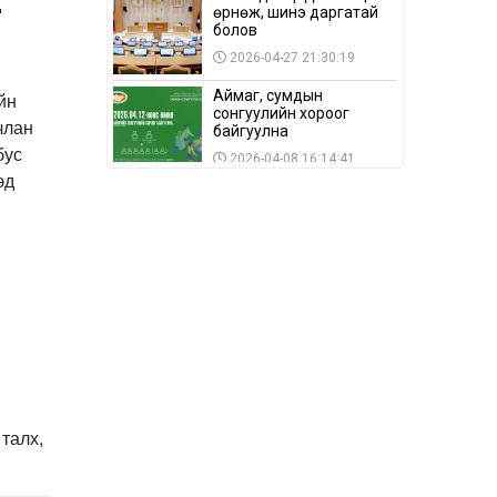
д
өрнөж, шинэ даргатай
болов
2026-04-27 21:30:19
Аймаг, сумдын
йн
сонгуулийн хороог
члан
байгуулна
бус
2026-04-08 16:14:41
эд
Сонгуулийн хуулийн
зөрчил, шалгах,
шийдвэрлэх
ажиллагааны талаар
2026-04-08 16:09:26
хэлэлцлээ
“Дэлхийн мөнгөний
долоо хоног-2026” аян
Төв аймагт үргэлжилж
байна
2026-04-03 12:00:00
BTS-ийн тоглолтыг
Netflix дэлхий даяар
талх,
шууд дамжуулна
2026-03-08 16:04:00
14