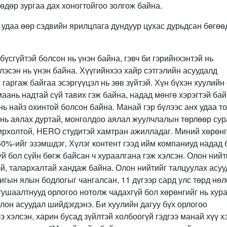
өдөр зургаа дах хоногтойгоо золгож байна.
 удаа өөр сэдвийн ярилцлага дундуур цухас дурьдсан бөгөө
бүсгүйтэй болсон нь үнэн байна, гэвч би гэрийнхэнтэй нь
лэсэн нь үнэн байна. Хүүгийнхээ хайр сэтгэлийн асуудалд
 гаргаж байгаа эсэргүүцэл нь зөв зүйтэй. Хүн бүхэн хуулийн
маань надтай сүй тавих гэж байна, надад мөнгө хэрэгтэй бай
ь найз охинтой болсон байна. Манай гэр бүлээс анх удаа то
ань аялах дуртай, монголдоо аялал жуулчлалын төрлөөр сур
нирхолтой, HERO студитэй хамтран ажилладаг. Миний хөрөн
0%-ийг эзэмшдэг, Хүлэг контент гээд ийм компаниуд надад 
й бол сүйн бөгж байсан ч хураалгана гэж хэлсэн. Олон ний
эй, талархалтай хандаж байна. Олон нийтийг талцуулах асу
игын ялын бодлогыг чангалсан, 11 дүгээр сард улс төрд нө
тушаалтнууд орлогоо нотолж чадахгүй бол хөрөнгийг нь хур
лон асуудал шийдэгдэнэ. Би хуулийн дагуу бүх орлогоо
э хэлсэн, харин бусад зүйлтэй холбоогүй гэдгээ манай хүү х