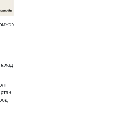
Улстөрд хэн мөнгө
төлдөг вэ буюу
мөнгөний мөрийг
цахимаар мөшгих нь
хэмжээ
2026-02-11 15:09:00
СЕХ: Улс төрийн 6 намыг
идэвхгүйд тооцуулах
асуудлаар Дээд шүүхэд
мэдээлэл хүргүүлнэ
2026-02-11 11:50:00
Эпштэйний файлууд:
улахад
Х.Баттулгатай
холбоотой имэйлийн
илэрцүүд олдлоо
2026-02-03 10:30:00
өлт
артан
Улс төрийн нам ЯАГААД
ХЭРЭГТЭЙ вэ?
оод
2026-02-02 12:00:00
Ерөнхий сайд
Г.Занданшатар Монгол
Улсыг ямар
байгууллагат нэгтгэв?
2026-01-23 13:59:00