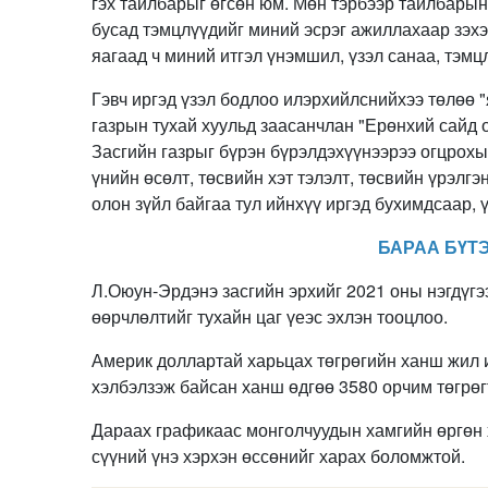
гэх тайлбарыг өгсөн юм. Мөн тэрбээр тайлбарын
бусад тэмцлүүдийг миний эсрэг ажиллахаар зэхэ
яагаад ч миний итгэл үнэмшил, үзэл санаа, тэмцл
Гэвч иргэд үзэл бодлоо илэрхийлснийхээ төлөө 
газрын тухай хуульд заасанчлан "Ерөнхий сайд 
Засгийн газрыг бүрэн бүрэлдэхүүнээрээ огцрохы
үнийн өсөлт, төсвийн хэт тэлэлт, төсвийн үрэлгэ
олон зүйл байгаа тул ийнхүү иргэд бухимдсаар, 
БАРАА БҮТ
Л.Оюун-Эрдэнэ засгийн эрхийг 2021 оны нэгдүгэ
өөрчлөлтийг тухайн цаг үеэс эхлэн тооцлоо.
Америк доллартай харьцах төгрөгийн ханш жил и
хэлбэлзэж байсан ханш өдгөө 3580 орчим төгрөгт
Дараах графикаас монголчуудын хамгийн өргөн х
сүүний үнэ хэрхэн өссөнийг харах боломжтой.