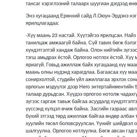
тансаг хэрэглээний талаарх шуугиан дэгдээд өнө
Энэ хугацаанд Ерөнхий сайд Л.Оюун-Эрдэнэ нэг
ярилцлагадаа:
-Хүү маань 23 настай. Хүүтэйгээ ярилцсан. Найз 
танилцаж амжаагүй байна. Сүй тавих бөгж бэлэг
хүндэтгэлтэй хандаж байна. Олон нийтийн зүгээс
тэгш амьдрах ёстой. Орлогоо нотлох ёстой. Хүү 
яриагүй. Говьд ажиллаж байх хугацаанд хүү маан
маань олны нүдэнд харагдлаа. Багаасаа хүү ма
сонирхолтой, студийн үйл ажиллагаа эрхлэх со
орлогын мэдүүлэг дээр Hero энтертайнментийн 5
талаар дурьдсан. Хүүдээ орлогоо нотолж чадахгү
зүгээс гаргаж тавьж байгаа асуудалд хүндэтгэлт
үүссэнд хүлцэл өчиж байна. Засгийн газраас авл
бүхий этгээд төрд ажиллаж байгаа өндөр албан 
хуулийн төсөл боловсруулсан. Үүнийг шийдвэл о
шалгуулна. Орлогоо нотлуулна. Бөгж авсан гэдгэ