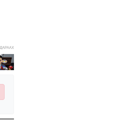
Хятад-Төвөдийн
асуудал: Далай лам ба Х
Богд
2026-01-20 11:30:00
Намын үйл ажиллагаа,
санхүүгийн ил тод
байдлыг сайжруулах
ДАРААХ
замаар авлигаас
2026-01-19 14:15:00
урьдчилан сэргийлэхэд
хамтран ажиллана
Х.Нямбаатарыг
огцруулах эрх мэдэл
Г.Занданшатар болон
НИТХ-д бий
2026-01-19 13:30:00
1
У.Отгонбаяр тэргүүтэй
“ардчилалд
заналхийлэгч” УИХ-ын
гишүүд
2026-01-12 10:00:00
2
Моксватаймс: 2026 онд
“Дайн, өсөлтгүй эдийн
засаг, өндөр татвар”