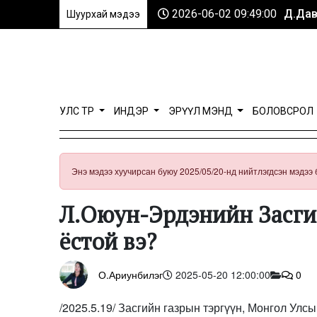
2026-06-02 09:49:00
Д.Дав
Шуурхай мэдээ
УЛС ТӨР
ИНДЭР
ЭРҮҮЛ МЭНД
БОЛОВСРОЛ
Энэ мэдээ хуучирсан буюу 2025/05/20-нд нийтлэгдсэн мэдээ 
Л.Оюун-Эрдэнийн Засг
ёстой вэ?
О.Ариунбилэг
2025-05-20 12:00:00
0
/2025.5.19/ Засгийн газрын тэргүүн, Монгол Улс