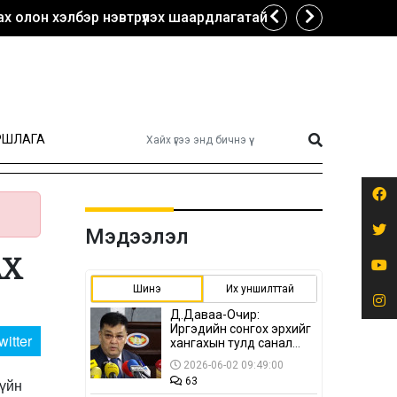
х олон хэлбэр нэвтрүүлэх шаардлагатай
РШЛАГА
Мэдээлэл
АХ
Шинэ
Их уншилттай
Д.Даваа-Очир:
Иргэдийн сонгох эрхийг
witter
хангахын тулд санал
авах олон хэлбэр
2026-06-02 09:49:00
нэвтрүүлэх
гүйн
63
шаардлагатай