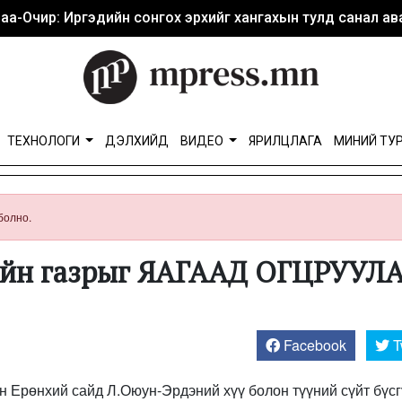
аа-Очир: Иргэдийн сонгох эрхийг хангахын тулд санал ава
ТЕХНОЛОГИ
ДЭЛХИЙД
ВИДЕО
ЯРИЛЦЛАГА
МИНИЙ ТУ
болно.
ийн газрыг ЯАГААД ОГЦРУУЛ
Facebook
T
ын Ерөнхий сайд Л.Оюун-Эрдэний хүү болон түүний сүйт бүс