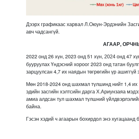
Дээрх графикаас харвал Л.Оюун-Эрдэнийн Засгий
авч чадсангүй.
АГААР, ОРЧН
2022 онд 26 хүн, 2023 онд 51 хүн,
47 х
2024 онд
бууруулах Үндэсний хороог 2023 онд татан буул
зарцуулсан 4,7 их наядын төгрөгийн үр ашиггүй 
Мөн 2018-2024 онд шахмал түлшинд нийт 1,4 их
эдийн засгийн хэлтсийн дарга Х.Ариунзаяа мэдээ
амиа алдсан тул шахмал түлшний үйлдвэрлэлий
байна.
Гэсэн хэдий ч агаарын бохирдол энэ хугацаанд б