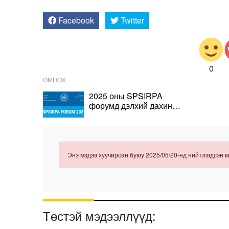
Facebook
Twitter
0
ӨМНӨХ
2025 оны SPSIRPA
форумд дэлхий дахины
геополитикийн
өөрчлөлтийн талаар
хэлэлцэнэ
Энэ мэдээ хуучирсан буюу 2025/05/20-нд нийтлэгдсэн м
Төстэй мэдээллүүд: