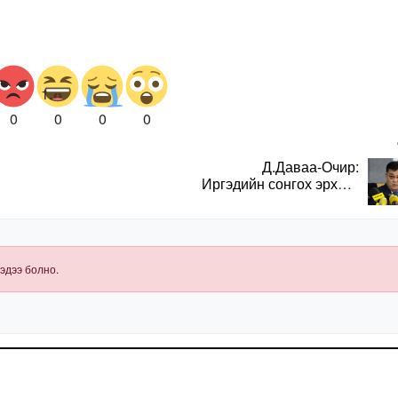
0
0
0
0
Д.Даваа-Очир:
Иргэдийн сонгох эрхийг
хангахын тулд санал
авах олон хэлбэр
нэвтрүүлэх
шаардлагатай
эдээ болно.