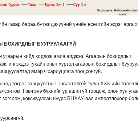
н газар бараа бүтээгдэхүүний үнийн өсөлтийн эсрэг арга 
Ы БОХИРДЛЫГ БУУРУУЛААГҮЙ
үн угаарын хийд хордож амиа алджээ. Агаарын бохирдлыг
гаж, ингэхдээ тухайн оныг хүртэл агаарын бохирдлыг бууру
зарцуулалтад ямар ч хариуцлага тооцсонгүй.
 наяд төгрөг зарцуулсныг Тавантолгой түлш ХХК-ийн төлөвл
лсэн юм. Гэвч энэ бүхнийг үр ашиггүй тооцож, олон хүн уга
г зогсоож, коксжуулсан нүүрс БНХАУ-аас импортлохоор бол
уурсангүй.