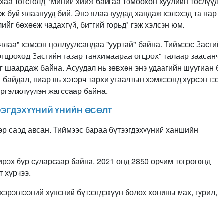
хаа төгсгөлд "Миний хийж байгаа томоохон хуулийн төслүү
ж буй ялаанууд бий. Энэ ялаануудад хандаж хэлэхэд та нар
ийг бөхөөж чадахгүй, битгий горьд" гэж хэлсэн юм.
"ялаа" хэмээн цоллуулсандаа "ууртай" байна. Тиймээс Засги
огцроход Засгийн газар танхимаараа огцрох" талаар заасан
г шаардаж байна. Асуудал нь зөвхөн энэ удаагийн шуугиан 
н байдал, пиар нь хэтэрч тархи угаалтын хэмжээнд хүрсэн гэ
үргэлжлүүлэн жагссаар байна.
ЭЭГДЭХҮҮНИЙ ҮНИЙН ӨСӨЛТ
эр сард авсан. Тиймээс бараа бүтээгдэхүүний ханшийн
рэх бүр суларсаар байна. 2021 онд 2850 орчим төгрөгөнд
 хүрчээ.
эрэглээний хүнсний бүтээгдэхүүн болох хонины мах, гурил, 