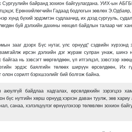
 Сургуулийн байранд зохион байгуулагдана.
УИХ-ын АБГБ
атцэцэг, Ерөнхийлөгчийн Гадаад бодлогын зөвлөх Э.Одбаяр,
эр хүнд бүхий эрдэмтэн судлаачид, их дээд сургууль, суда
члөгдөн буй дэлхийн дахины нөхцөл байдлын талаар чиг хан
ын зааг дээрх Бүс нутаг, улс орнууд“ сэдвийн хүрээнд 
вамгайлж ирсэн дэлхийн дэг журам сулран унаж, шинэ 
байгаа нь зэвсэгт мөргөлдөөн, үл итгэлцэл, зэвсгээр хөөц
егийн эрдэс баялгийн төлөөх ширүүн өрсөлдөөн, Их г
г олон сорилт бэрхшээлийг бий болгож байна.
н аюулгүй байдлаа хадгалах, өрсөлдөхийн зэрэгцээ ха
он бүс нутгийн хөрш орнууд хэрхэн даван туулж, зөв хариу 
нал, санаа, хэлэлцүүлэг өрнүүлэхээр төлөвлөн зохион байг