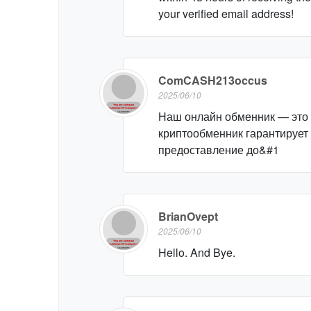
your verified email address!
ComCASH213occus
2025/06/10
Наш онлайн обменник — это
криптообменник гарантирует
предоставление до&#1
BrianOvept
2025/06/10
Hello. And Bye.