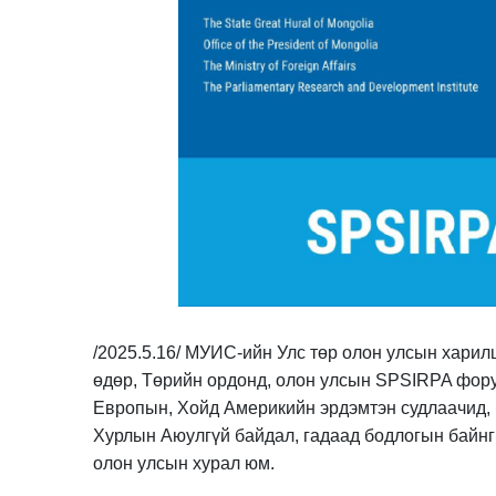
/2025.5.16/ МУИС-ийн Улс төр олон улсын харил
өдөр, Төрийн ордонд, олон улсын SPSIRPA фору
Европын, Хойд Америкийн эрдэмтэн судлаачид, 
Хурлын Аюулгүй байдал, гадаад бодлогын байнг
олон улсын хурал юм.