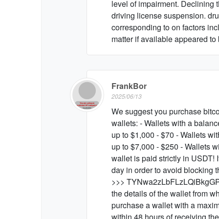
level of impairment. Declining t
driving license suspension. dr
corresponding to on factors in
matter if available appeared to
FrankBor
2025/06/13
We suggest you purchase bitcoi
wallets: - Wallets with a balanc
up to $1,000 - $70 - Wallets wi
up to $7,000 - $250 - Wallets w
wallet is paid strictly in USDT
day in order to avoid blocking
>>> TYNwa2zLbFLzLQiBkgGPg
the details of the wallet from 
purchase a wallet with a maxim
within 48 hours of receiving the