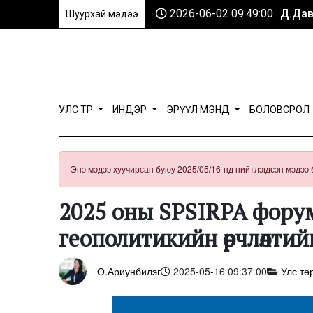
2026-06-02 09:49:00
Д.Дав
Шуурхай мэдээ
УЛС ТӨР
ИНДЭР
ЭРҮҮЛ МЭНД
БОЛОВСРОЛ
Энэ мэдээ хуучирсан буюу 2025/05/16-нд нийтлэгдсэн мэдээ 
2025 оны SPSIRPA фору
геополитикийн өөрчлөлти
О.Ариунбилэг
2025-05-16 09:37:00
Улс тө