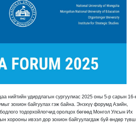
цаа нийтийн удирдлагын сургуулиас 2025 оны 5-р сарын 16
мыг зохион байгуулах гэж байна. Энэхүү форумд Азийн,
бодлого тодорхойлогчид оролцох бөгөөд Монгол Улсын Их
ын хорооны ивээл дор зохион байгуулагдаж буй өндөр түв