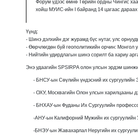
Форум үдээс өмнө Төрийн ордны Чингис хаа
хойш МУИС-ийн I байранд 14 цагаас дараах
Үүнд:
- Шинэ дэлхийн дэг журамд бүс нутаг, улс орнуу
- Өөрчлөгдөн буй геополитикийн орчин: Монгол 
- Нийтийн удирдлагын шинэ сорилт ба хариу арга
Энэ удаагийн SPSIRPA олон улсын эрдэм шинж
- БНСУ-ын Сөүлийн үндэсний их сургуулийн
- ОХУ, Москвагийн Олон улсын харилцааны д
- БНХАУ-ын Фуданы Их Сургуулийн профессо
-АНУ-ын Калифорний Мужийн их сургуулийн 
-БНЭУ-ын Жавахарлал Неругийн их сургуул