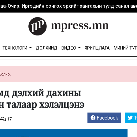
аа-Очир: Иргэдийн сонгох эрхийг хангахын тулд санал ава
ТЕХНОЛОГИ
ДЭЛХИЙД
ВИДЕО
ЯРИЛЦЛАГА
МИНИЙ ТУ
болно.
мд дэлхий дахины
йн талаар хэлэлцэнэ
Facebook
T
р
17