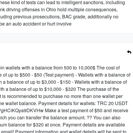
hese kind of tests can lead to intelligent sanctions, including
unk driving offenses in Ohio hold multiple consequences,
cluding previous prosecutions, BAC grade, additionally no
 be an auto accident or hurt involve
n wallets with a balance from 500 to 10,000$ The cost of
e of up to $500 - $50 (Test payment) - Wallets with a balance of
th a balance of up to $3,000 - $150 - Wallets with a balance of
ith a balance of up to $10,000 - $320 The purchase of the
! It is recommended to purchase no more than one wallet per
 the wallet balance. Payment details for wallets: TRC 20 USDT
HCiKQya9DKVHw Make a test payment of $50 and receive
which you can transfer the balance amount. ?? You can also
um balance for $320 at once. Payment details are available
 email! Payment information and wallet details will be sent to