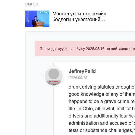
ӨМНӨХ
Монгол улсын хөгжлийн
бодлогын үнэлгээний
чадавхын индекс
тогтоох үндэсний
чуулган эхэллээ
Энэ мэдээ хуучирсан буюу 2025/05/16-нд нийтлэгдсэн м
JeffreyPaild
2025/06/15
drunk driving statutes througho
good knowledge of any of them i
happens to be a grave crime r
life. In Ohio, all lawful limit f
drivers and additionally four %
administration and accused of dr
tests or substance challenges, t