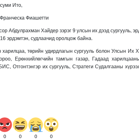
суми Ито,
 Франческа Фиашетти
ор Абдулрахман Хайдер зэрэг 9 улсын их дээд сургууль, э
16 эрдэмтэн, судлаачид оролцож байна.
 харилцаа, төрийн удирдлагын сургууль болон Улсын Их 
ороо, Ерөнхийлөгчийн тамгын газар, Гадаад харилцаан
ИС, Отгонтэнгэр их сургууль, Стратеги Судалгааны хүрээ
0
0
0
0