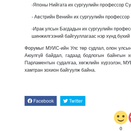
-Японы Нийгата их сургуулийн профессор Су
- Австрийн Венийн их сургуулийн профессор
-Ирак улсын Багдадын их сургуулийн професс
шинжилгээний байгууллагаас нэр хүнд бүхий 
Форумыг МУИС-ийн Улс төр судлал, олон улсын
Аюулгүй байдал, гадаад бодлогын байнгын х
Парламентын судалгаа, хөгжлийн хүрээлэн, МУБ
хамтран зохион байгуулж байна.
Facebook
Twitter
0