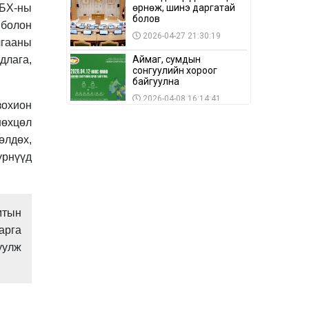
өрнөж, шинэ даргатай
БХ-ны
болов
 болон
2026-04-27 21:30:19
лгааны
Аймаг, сумдын
длага,
сонгуулийн хороог
байгуулна
2026-04-08 16:14:41
зохион
Сонгуулийн хуулийн
нөхцөл
зөрчил, шалгах,
өлдөх,
шийдвэрлэх
ажиллагааны талаар
үрнүүд
2026-04-08 16:09:26
хэлэлцлээ
“Дэлхийн мөнгөний
долоо хоног-2026” аян
Төв аймагт үргэлжилж
мтын
байна
2026-04-03 12:00:00
арга
уулж
BTS-ийн тоглолтыг
Netflix дэлхий даяар
шууд дамжуулна
2026-03-08 16:04:00
14