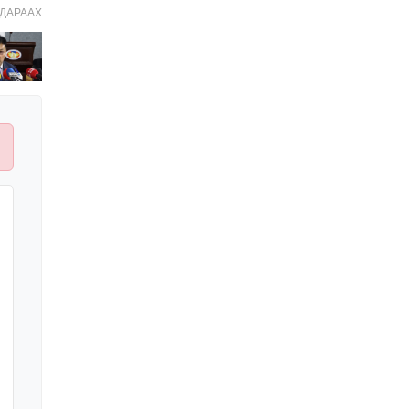
ДАРААХ
Хятад-Төвөдийн
асуудал: Далай лам ба Х
Богд
2026-01-20 11:30:00
Намын үйл ажиллагаа,
санхүүгийн ил тод
байдлыг сайжруулах
замаар авлигаас
2026-01-19 14:15:00
урьдчилан сэргийлэхэд
хамтран ажиллана
Х.Нямбаатарыг
огцруулах эрх мэдэл
Г.Занданшатар болон
НИТХ-д бий
2026-01-19 13:30:00
1
У.Отгонбаяр тэргүүтэй
“ардчилалд
заналхийлэгч” УИХ-ын
гишүүд
2026-01-12 10:00:00
2
Моксватаймс: 2026 онд
“Дайн, өсөлтгүй эдийн
засаг, өндөр татвар”