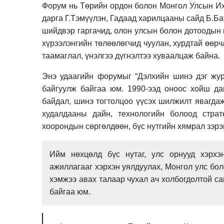
Форум нь Төрийн ордон болон Монгол Улсын Их
дарга Г.Тэмүүлэн, Гадаад харилцааны сайд Б.Б
шийдвэр гаргачид, олон улсын болон дотоодын н
хүрээлэнгийн төлөөлөгчид чуулан, хурдтай өөр
таамаглал, үнэлгээ дүгнэлтээ хуваалцаж байна.
Энэ удаагийн форумыг “Дэлхийн шинэ дэг журм
байгуулж байгаа юм. 1990-ээд оноос хойш да
байдал, шинэ тогтолцоо үүсэх шилжилт явагдаж 
худалдааны дайн, технологийн болоод страт
хоорондын сөргөлдөөн, бүс нутгийн хямрал зэрэ
Ийм нөхцөлд бүс нутаг, улс орнууд хэрхэ
ажиллагааг хэрхэн уялдуулах, Монгол улс бол
хэмжээ авах талаар чухал ач холбогдолтой са
байгаа юм.