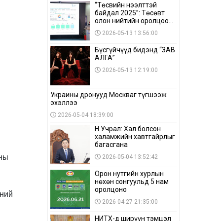
“Төсвийн нээлттэй
байдал 2025”: Төсөвт
олон нийтийн оролцоо
бага байна
2026-05-13 13:56:00
Бүсгүйчүүд бидэнд “ЗАВ
АЛГА”
2026-05-13 12:19:00
Украины дронууд Москваг түгшээж
эхэллээ
2026-05-04 18:39:00
Н.Учрал: Хал болсон
халамжийн хавтгайрлыг
багасгана
-ны
2026-05-04 13:52:42
Орон нутгийн хурлын
нөхөн сонгуульд 5 нам
оролцоно
шний
2026-04-27 21:35:00
НИТХ-д ширүүн тэмцэл