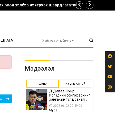
х олон хэлбэр нэвтрүүлэх шаардлагатай
РШЛАГА
Мэдээлэл
Шинэ
Их уншилттай
Д.Даваа-Очир:
Иргэдийн сонгох эрхийг
witter
хангахын тулд санал
авах олон хэлбэр
2026-06-02 09:49:00
нэвтрүүлэх
63
шаардлагатай