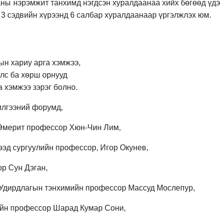
ны нэрэмжит танхимд нэгдсэн хуралдаанаа хийх бөгөөд үдэ
 3 сэдвийн хүрээнд 6 салбар хуралдаанаар үргэлжлэх юм.
дын хариу арга хэмжээ,
улс ба хөрш орнууд
 хэмжээ зэрэг болно.
илгээний форумд,
 Эмерит профессор Хюн-Чин Лим,
ээд сургуулийн профессор, Игор Окунев,
р Сун Дэган,
Удирдлагын тэнхимийн профессор Массуд Мослепур,
ийн профессор Шарад Кумар Сони,