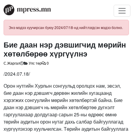
Энэ мэдээ хуучирсан буюу 2024/07/18-нд нийтлэгдсэн мэдээ болно.
Бие даан нэр дэвшигчид мөрийн
хөтөлбөрөө хүргүүлнэ
С.Жаргал
Улс төр
0
/2024.07.18/
Орон нутгийн Хурлын сонгуульд оролцох нам, эвсэл,
бие даан нэр дэвшигч дөрвөн жилийн хугацаанд
хэрэгжих сонгуулийн мөрийн хөтөлбөртэй байна. Бие
даан нэр дэвшигч нь мөрийн хөтөлбөртөө дүгнэлт
гаргуулахаар долдугаар сарын 25-ны өдрөөс өмнө
төрийн аудитын орон нутаг дахь салбар байгууллагад
хүргүүлэхээр хуульчилсан. Төрийн аудитын байгууллага