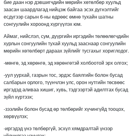
бие даан нэр дэвшигчдийн мөрийн хөтөлбөр хуульд
заасан шаардлагад нийцэж байгаа эсэх дүгнэлтийг
есдүгээр сарын 6-ны өдрөөс өмнө тухайн шатны
сонгуулийн хороонд хүргүүлэх юм.
Аймаг, нийслэл, сум, дүүргийн иргэдийн төлөөлөгчдийн
хурлын сонгуулийн тухай хуульд зааснаар сонгуулийн
мөрийн хөтөлбөрт дараах зүйлийг тусгахыг хориглодог.
-мөнгө, эд хөрөнгө, эд хөрөнгөтэй холбоотой эрх олгох;
-уул уурхай, газрын тос, эрдэс баялгийн болон бусад
салбарын орлого, түүнчлэн улс, орон нутгийн төсвөөс
иргэдэд аливаа хишиг, хувь, тэдгээртэй адилтгах бусад
зүйл хүртээх;
-зээлийн болон бусад өр төлбөрийг хүчингүйд тооцох,
хөрвүүлэх;
-иргэдэд үнэ төлбөргүй, эсхүл хямдралтай үнээр
үйлчилгээ үзүүлэх;