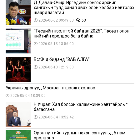
Д.Даваа-Очир: Иргэдийн сонгох эрхийг
хангахын тулд санал авах олон хэлбэр нэвтрүүлэх
шаардлагатай
2026-06-02 09:49:00
63
“Төсвийн нээлттэй байдал 2025”: Төсөвт олон
нийтийн оролцоо бага байна
2026-05-13 13:56:00
Бүсгүйчүүд бидэнд “ЗАВ АЛГА”
2026-05-13 12:19:00
Украины дронууд Москваг түгшээж эхэллээ
2026-05-04 18:39:00
Н.Учрал: Хал болсон халамжийн хавтгайрлыг
багасгана
2026-05-04 13:52:42
Орон нутгийн хурлын нөхөн сонгуульд 5 нам
оролцоно