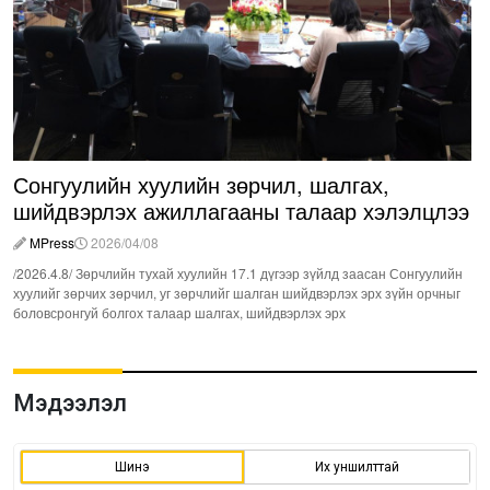
Сонгуулийн хуулийн зөрчил, шалгах,
шийдвэрлэх ажиллагааны талаар хэлэлцлээ
MPress
2026/04/08
/2026.4.8/ Зөрчлийн тухай хуулийн 17.1 дүгээр зүйлд заасан Сонгуулийн
хуулийг зөрчих зөрчил, уг зөрчлийг шалган шийдвэрлэх эрх зүйн орчныг
боловсронгуй болгох талаар шалгах, шийдвэрлэх эрх
Мэдээлэл
Шинэ
Их уншилттай