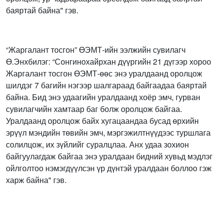
баяртай байна" гэв.
“Жаргалант тосгон” ӨЭМТ-ийн ээлжийн сувилагч
Ө.Энхбилэг: “Сонгинохайрхан дүүргийн 21 дүгээр хороо
Жаргалант тосгон ӨЭМТ-өөс энэ уралдаанд оролцож
шилдэг 7 багийн нэгээр шалгараад байгаадаа баяртай
байна. Бид энэ удаагийн уралдаанд хоёр эмч, гурван
сувилагчийн хамтаар баг болж оролцож байгаа.
Уралдаанд оролцож байх хугацаандаа бусад өрхийн
эрүүл мэндийн төвийн эмч, мэргэжилтнүүдээс туршлага
солилцож, их зүйлийг суралцлаа. Анх удаа зохион
байгуулагдаж байгаа энэ уралдаан бидний хувьд мэдлэг
ойлголтоо нэмэгдүүлсэн үр дүнтэй уралдаан боллоо гэж
харж байна" гэв.