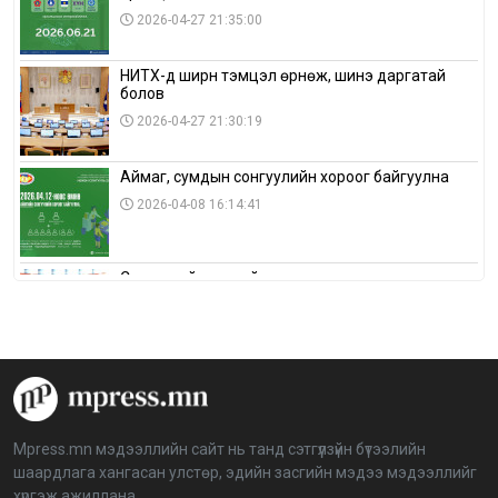
2026-04-27 21:35:00
НИТХ-д ширүүн тэмцэл өрнөж, шинэ даргатай
болов
2026-04-27 21:30:19
Аймаг, сумдын сонгуулийн хороог байгуулна
2026-04-08 16:14:41
Сонгуулийн хуулийн зөрчил, шалгах,
шийдвэрлэх ажиллагааны талаар хэлэлцлээ
2026-04-08 16:09:26
“Дэлхийн мөнгөний долоо хоног-2026” аян Төв
аймагт үргэлжилж байна
2026-04-03 12:00:00
Mpress.mn мэдээллийн сайт нь танд сэтгүүлзүйн бүтээлийн
шаардлага хангасан улстөр, эдийн засгийн мэдээ мэдээллийг
BTS-ийн тоглолтыг Netflix дэлхий даяар шууд
хүргэж ажиллана.
дамжуулна