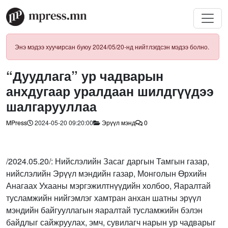
Энэ мэдээ хуучирсан буюу 2024/05/20-нд нийтлэгдсэн мэдээ болно.
“Дуудлага” ур чадварын
анхдугаар уралдаан шилдгүүдээ
шалгарууллаа
MPress
2024-05-20 09:20:00
Эрүүл мэнд
0
/2024.05.20/: Нийслэлийн Засаг даргын Тамгын газар,
нийслэлийн Эрүүл мэндийн газар, Монголын Өрхийн
Анагаах Ухааны мэргэжилтнүүдийн холбоо, Яаралтай
тусламжийн нийгэмлэг хамтран анхан шатны эрүүл
мэндийн байгууллагын яаралтай тусламжийн бэлэн
байдлыг сайжруулах, эмч, сувилагч нарын ур чадварыг