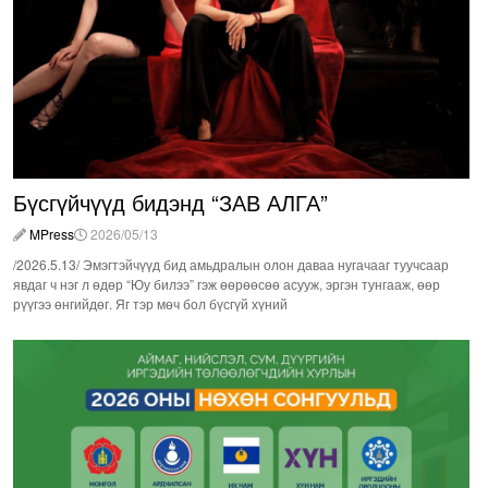
Бүсгүйчүүд бидэнд “ЗАВ АЛГА”
MPress
2026/05/13
/2026.5.13/ Эмэгтэйчүүд бид амьдралын олон даваа нугачааг туучсаар
явдаг ч нэг л өдөр “Юу билээ” гэж өөрөөсөө асууж, эргэн тунгааж, өөр
рүүгээ өнгийдөг. Яг тэр мөч бол бүсгүй хүний