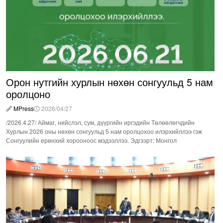
Орон нутгийн хурлын нөхөн сонгуульд 5 нам
оролцоно
MPress
2026/04/27
/2026.4.27/ Аймаг, нийслэл, сум, дүүргийн иргэдийн Төлөөлөгчдийн
Хурлын 2026 оны нөхөн сонгуульд 5 нам оролцохоо илэрхийллээ гэж
Сонгуулийн ерөнхий хорооноос мэдээллээ. Эдгээрт: Монгол