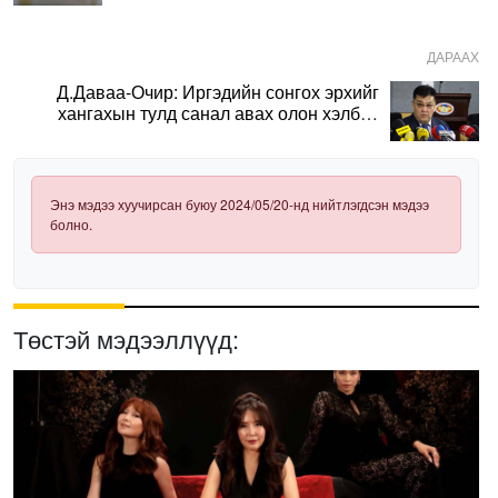
ДАРААХ
Д.Даваа-Очир: Иргэдийн сонгох эрхийг
хангахын тулд санал авах олон хэлбэр
нэвтрүүлэх шаардлагатай
Энэ мэдээ хуучирсан буюу 2024/05/20-нд нийтлэгдсэн мэдээ
болно.
Төстэй мэдээллүүд: