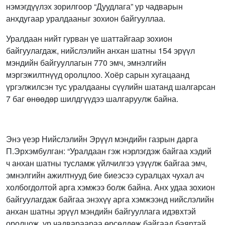
нэмэгдүүлэх зорилгоор “Дуудлага” ур чадварын
анхдугаар уралдааныг зохион байгууллаа.
Уралдаан нийт гурван үе шаттайгаар зохион
байгуулагдаж, нийслэлийн анхан шатны 154 эрүүл
мэндийн байгууллагын 770 эмч, эмнэлгийн
мэргэжилтнүүд оролцлоо. Хоёр сарын хугацаанд
үргэлжилсэн тус уралдааны сүүлийн шатанд шалгарсан
7 баг өнөөдөр шилдгүүдээ шалгаруулж байна.
Энэ үеэр Нийслэлийн Эрүүл мэндийн газрын дарга
П.Эрхэмбулган: “Уралдаан гэж нэрлэгдэж байгаа хэдий
ч анхан шатны тусламж үйлчилгээ үзүүлж байгаа эмч,
эмнэлгийн ажилтнууд бие биеэсээ суралцах чухал ач
холбогдолтой арга хэмжээ болж байна. Анх удаа зохион
байгуулагдаж байгаа энэхүү арга хэмжээнд нийслэлийн
анхан шатны эрүүл мэндийн байгууллага идэвхтэй
оролцож, ур чадвараараа өрсөлдөж байгаад баяртай