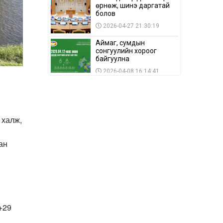
өрнөж, шинэ даргатай
болов
2026-04-27 21:30:19
Аймаг, сумдын
сонгуулийн хороог
байгуулна
2026-04-08 16:14:41
Сонгуулийн хуулийн
зөрчил, шалгах,
шийдвэрлэх
ажиллагааны талаар
2026-04-08 16:09:26
 халж,
хэлэлцлээ
“Дэлхийн мөнгөний
долоо хоног-2026” аян
ан
Төв аймагт үргэлжилж
байна
2026-04-03 12:00:00
BTS-ийн тоглолтыг
Netflix дэлхий даяар
шууд дамжуулна
+29
2026-03-08 16:04:00
14