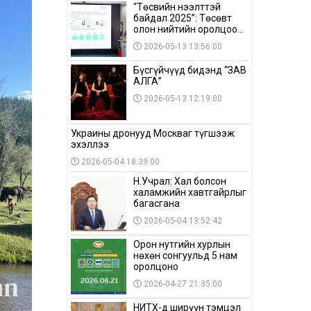
“Төсвийн нээлттэй
байдал 2025”: Төсөвт
олон нийтийн оролцоо
бага байна
2026-05-13 13:56:00
Бүсгүйчүүд бидэнд “ЗАВ
АЛГА”
2026-05-13 12:19:00
Украины дронууд Москваг түгшээж
эхэллээ
2026-05-04 18:39:00
Н.Учрал: Хал болсон
халамжийн хавтгайрлыг
багасгана
2026-05-04 13:52:42
Орон нутгийн хурлын
нөхөн сонгуульд 5 нам
оролцоно
2026-04-27 21:35:00
НИТХ-д ширүүн тэмцэл