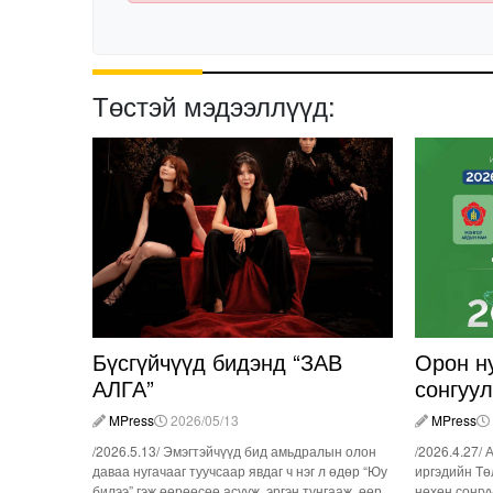
Төстэй мэдээллүүд:
Бүсгүйчүүд бидэнд “ЗАВ
Орон н
АЛГА”
сонгуу
MPress
2026/05/13
MPress
/2026.5.13/ Эмэгтэйчүүд бид амьдралын олон
/2026.4.27/ 
даваа нугачааг туучсаар явдаг ч нэг л өдөр “Юу
иргэдийн Тө
билээ” гэж өөрөөсөө асууж, эргэн тунгааж, өөр
нөхөн сонгу