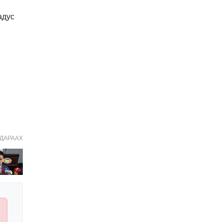
Иргэдийн
адус
төлөөлөгчдийн хурлын
2026 оны нөхөн сонгууль
6 дугаар сарын 21-нд
2026-03-05 11:36:28
болно
Д.Тэгшбаяр: НҮБ-ын
тогтоол санаачилж,
батлуулсан нь Монгол
Улсын манлайллыг олон
2026-03-04 09:00:00
улсад таниулсан
Ерөнхийлөгч өө, жоомоо
алах гээд байшингаа
шатаав!
2026-02-27 16:40:00
2
ДАРААХ
Улс төрийн намуудын
2025 оны тайлан олон
нийтэд ил боллоо
2026-02-27 14:48:26
ХОРИОТОЙ!
2026-02-25 13:40:04