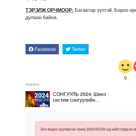
ТЭРЭЛЖ ОРЧМООР:
Багавтар үүлтэй. Бороо оро
дулаан байна.
Facebook
Twitter
0
ӨМНӨХ
СОНГУУЛЬ 2024: Шинэ
систем сонгуулийн
ханшийг илтэд өсгөв
Энэ мэдээ хуучирсан буюу 2024/05/20-нд нийтлэгдсэн м