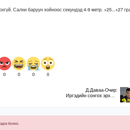
хгүй. Салхи баруун хойноос секундэд 4-9 метр. +25...+27 гр
0
0
0
0
Д.Даваа-Очир:
Иргэдийн сонгох эрхийг
хангахын тулд санал
авах олон хэлбэр
нэвтрүүлэх
шаардлагатай
эдээ болно.