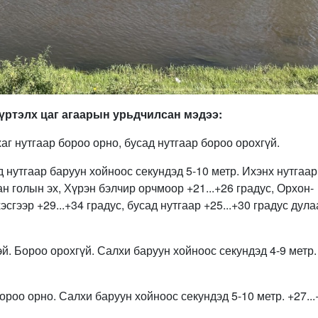
хүртэлх цаг агаарын урьдчилсан мэдээ:
аг нутгаар бороо орно, бусад нутгаар бороо орохгүй.
д нутгаар баруун хойноос секундэд 5-10 метр. Ихэнх нутгаар
ан голын эх, Хүрэн бэлчир орчмоор +21...+26 градус, Орхон-
эсгээр +29...+34 градус, бусад нутгаар +25...+30 градус дула
й. Бороо орохгүй. Салхи баруун хойноос секундэд 4-9 метр.
ороо орно. Салхи баруун хойноос секундэд 5-10 метр. +27...