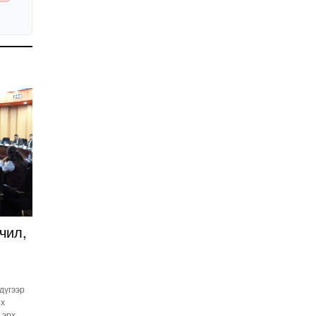
Улстөрд хэн мөнгө
төлдөг вэ буюу
мөнгөний мөрийг
цахимаар мөшгих нь
2026-02-11 15:09:00
СЕХ: Улс төрийн 6 намыг
идэвхгүйд тооцуулах
асуудлаар Дээд шүүхэд
мэдээлэл хүргүүлнэ
2026-02-11 11:50:00
Эпштэйний файлууд:
Х.Баттулгатай
холбоотой имэйлийн
илэрцүүд олдлоо
2026-02-03 10:30:00
Улс төрийн нам ЯАГААД
ХЭРЭГТЭЙ вэ?
чил,
2026-02-02 12:00:00
Ерөнхий сайд
Г.Занданшатар Монгол
 дүгээр
Улсыг ямар
их
байгууллагат нэгтгэв?
2026-01-23 13:59:00
 эрх