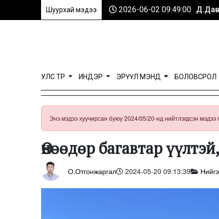
2026-06-02 09:49:00
Д.Дав
Шуурхай мэдээ
УЛС ТӨР
ИНДЭР
ЭРҮҮЛ МЭНД
БОЛОВСРОЛ
Энэ мэдээ хуучирсан буюу 2024/05/20-нд нийтлэгдсэн мэдээ 
Өнөөдөр багавтар үүлтэй
О.Отгонжаргал
2024-05-20 09:13:39
Нийг