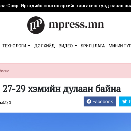
аа-Очир: Иргэдийн сонгох эрхийг хангахын тулд санал ава
ТЕХНОЛОГИ
ДЭЛХИЙД
ВИДЕО
ЯРИЛЦЛАГА
МИНИЙ ТУ
болно.
, 27-29 хэмийн дулаан байна
Facebook
T
эм
0