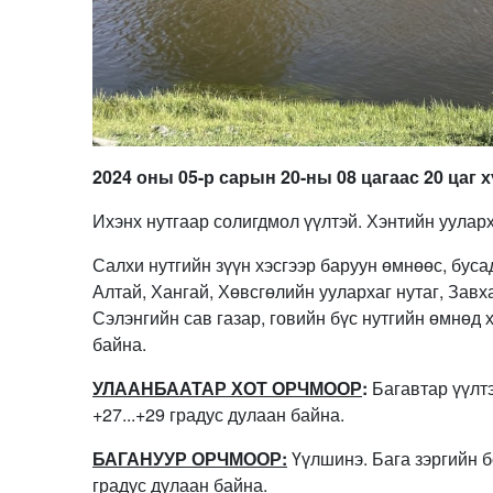
2024 оны 05-р сарын 20-ны 08 цагаас 20 цаг 
Ихэнх нутгаар солигдмол үүлтэй. Хэнтийн ууларх
Салхи нутгийн зүүн хэсгээр баруун өмнөөс, буса
Алтай, Хангай, Хөвсгөлийн уулархаг нутаг, Завх
Сэлэнгийн сав газар, говийн бүс нутгийн өмнөд х
байна.
УЛААНБААТАР ХОТ ОРЧМООР
:
Багавтар үүлтэ
+27...+29 градус дулаан байна.
БАГАНУУР ОРЧМООР:
Үүлшинэ. Бага зэргийн б
градус дулаан байна.