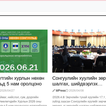
утгийн хурлын нөхөн
Сонгуулийн хуулийн зөр
льд 5 нам оролцоно
шалгах, шийдвэрлэх
ажиллагааны талаар
2026/04/27
MPress
2026/04/08
хэлэлцлээ
Аймаг, нийслэл, сум, дүүргийн
/2026.4.8/ Зөрчлийн тухай хуулийн 17.1
лөөлөгчдийн Хурлын 2026 оны
зүйлд заасан Сонгуулийн хуулийг зөрч
ульд 5 нам оролцохоо илэрхийллээ
зөрчил, уг зөрчлийг шалган шийдвэрлэх