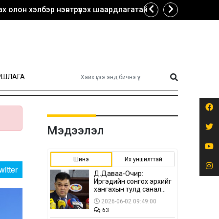
х олон хэлбэр нэвтрүүлэх шаардлагатай
РШЛАГА
Мэдээлэл
Шинэ
Их уншилттай
witter
Д.Даваа-Очир:
Иргэдийн сонгох эрхийг
хангахын тулд санал
авах олон хэлбэр
2026-06-02 09:49:00
нэвтрүүлэх
63
шаардлагатай