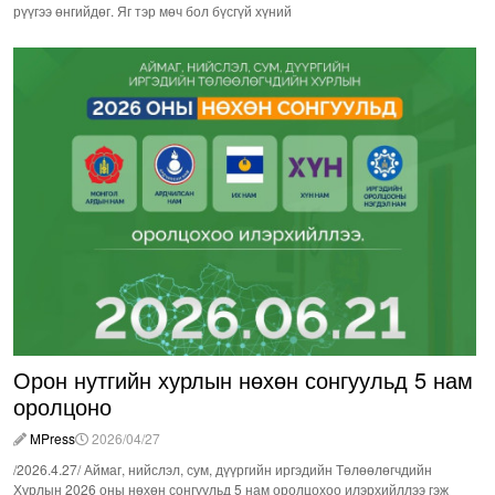
рүүгээ өнгийдөг. Яг тэр мөч бол бүсгүй хүний
Орон нутгийн хурлын нөхөн сонгуульд 5 нам
оролцоно
MPress
2026/04/27
/2026.4.27/ Аймаг, нийслэл, сум, дүүргийн иргэдийн Төлөөлөгчдийн
Хурлын 2026 оны нөхөн сонгуульд 5 нам оролцохоо илэрхийллээ гэж