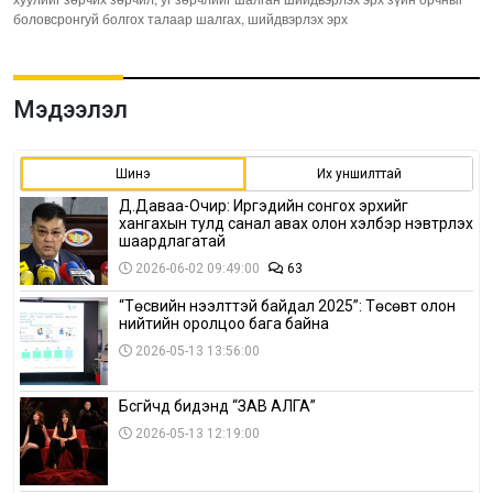
боловсронгуй болгох талаар шалгах, шийдвэрлэх эрх
Мэдээлэл
Шинэ
Их уншилттай
Д.Даваа-Очир: Иргэдийн сонгох эрхийг
хангахын тулд санал авах олон хэлбэр нэвтрүүлэх
шаардлагатай
2026-06-02 09:49:00
63
“Төсвийн нээлттэй байдал 2025”: Төсөвт олон
нийтийн оролцоо бага байна
2026-05-13 13:56:00
Бүсгүйчүүд бидэнд “ЗАВ АЛГА”
2026-05-13 12:19:00