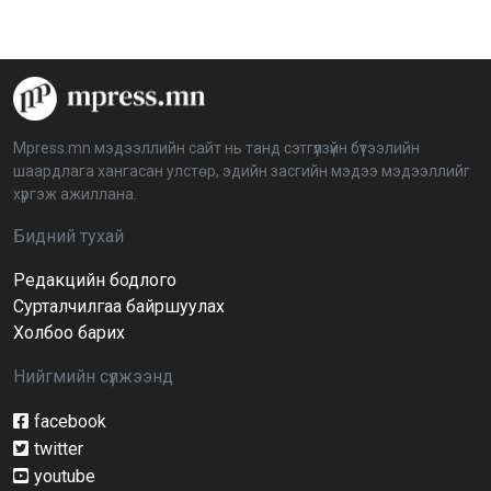
2026-04-08 16:09:26
“Дэлхийн мөнгөний долоо хоног-2026” аян Төв
аймагт үргэлжилж байна
2026-04-03 12:00:00
Mpress.mn мэдээллийн сайт нь танд сэтгүүлзүйн бүтээлийн
шаардлага хангасан улстөр, эдийн засгийн мэдээ мэдээллийг
BTS-ийн тоглолтыг Netflix дэлхий даяар шууд
хүргэж ажиллана.
дамжуулна
2026-03-08 16:04:00
14
Бидний тухай
Редакцийн бодлого
Иргэдийн төлөөлөгчдийн хурлын 2026 оны
нөхөн сонгууль 6 дугаар сарын 21-нд болно
Сурталчилгаа байршуулах
2026-03-05 11:36:28
Холбоо барих
Нийгмийн сүлжээнд
Д.Тэгшбаяр: НҮБ-ын тогтоол санаачилж,
батлуулсан нь Монгол Улсын манлайллыг олон
улсад таниулсан
facebook
2026-03-04 09:00:00
twitter
youtube
Ерөнхийлөгч өө, жоомоо алах гээд байшингаа