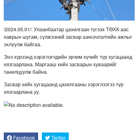
/2024.05.01/: Улаанбаатар цахилгаан түгээх ТӨХК-аас
хаврын шугам, сүлжээний засвар шинэчлэлтийн ажлыг
эхлүүлж байгаа.
Энэ хүрээнд хэрэглэгчдийн эрчим хүчийг түр хугацаанд
хязгаарлана. Маргааш хийх засварын хуваарийг
танилцуулж байна.
Засвар хийх хугацаанд цахилгааны хэрэглээгээ түр
хязгаарлана уу.
Facebook
Twitter