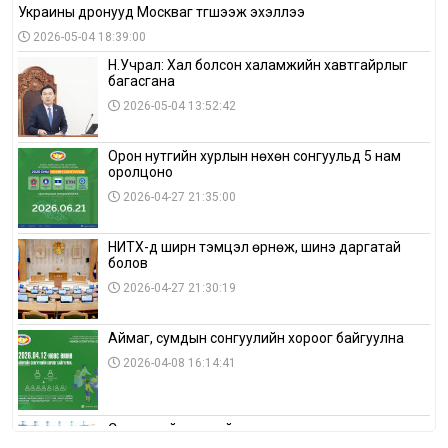
Украины дронууд Москваг түгшээж эхэллээ
2026-05-04 18:39:00
Н.Учрал: Хал болсон халамжийн хавтгайрлыг
багасгана
2026-05-04 13:52:42
Орон нутгийн хурлын нөхөн сонгуульд 5 нам
оролцоно
2026-04-27 21:35:00
НИТХ-д ширүүн тэмцэл өрнөж, шинэ даргатай
болов
2026-04-27 21:30:19
Аймаг, сумдын сонгуулийн хороог байгуулна
2026-04-08 16:14:41
Сонгуулийн хуулийн зөрчил, шалгах,
шийдвэрлэх ажиллагааны талаар хэлэлцлээ