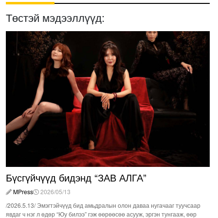
Төстэй мэдээллүүд:
Бүсгүйчүүд бидэнд “ЗАВ АЛГА”
MPress
2026/05/13
/2026.5.13/ Эмэгтэйчүүд бид амьдралын олон даваа нугачааг туучсаар
явдаг ч нэг л өдөр “Юу билээ” гэж өөрөөсөө асууж, эргэн тунгааж, өөр