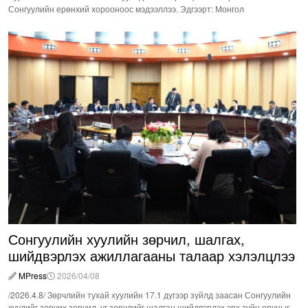
Сонгуулийн ерөнхий хорооноос мэдээллээ. Эдгээрт: Монгол
Сонгуулийн хуулийн зөрчил, шалгах,
шийдвэрлэх ажиллагааны талаар хэлэлцлээ
MPress
2026/04/08
/2026.4.8/ Зөрчлийн тухай хуулийн 17.1 дүгээр зүйлд заасан Сонгуулийн
хуулийг зөрчих зөрчил, уг зөрчлийг шалган шийдвэрлэх эрх зүйн орчныг