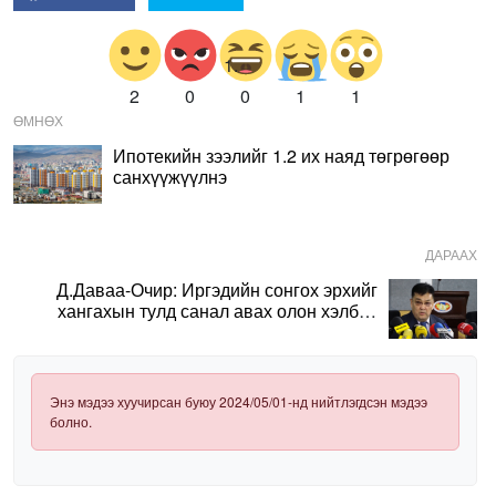
2
0
0
1
1
ӨМНӨХ
Ипотекийн зээлийг 1.2 их наяд төгрөгөөр
санхүүжүүлнэ
ДАРААХ
Д.Даваа-Очир: Иргэдийн сонгох эрхийг
хангахын тулд санал авах олон хэлбэр
нэвтрүүлэх шаардлагатай
Энэ мэдээ хуучирсан буюу 2024/05/01-нд нийтлэгдсэн мэдээ
болно.