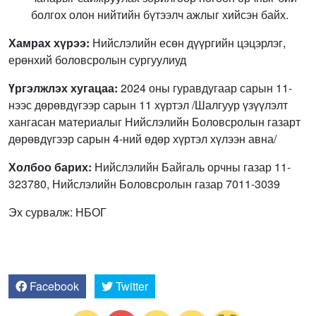
болгох олон нийтийн бүтээлч ажлыг хийсэн байх.
Хамрах хүрээ:
Нийслэлийн есөн дүүргийн цэцэрлэг,
ерөнхий боловсролын сургуулиуд
Үргэлжлэх хугацаа:
2024 оны гуравдугаар сарын 11-
нээс дөрөвдүгээр сарын 11 хүртэл /Шалгуур үзүүлэлт
хангасан материалыг Нийслэлийн Боловсролын газарт
дөрөвдүгээр сарын 4-ний өдөр хүртэл хүлээн авна/
Холбоо барих:
Нийслэлийн Байгаль орчны газар 11-
323780, Нийслэлийн Боловсролын газар 7011-3039
Эх сурвалж: НБОГ
Facebook
Twitter