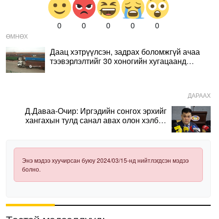
0
0
0
0
0
ӨМНӨХ
Даац хэтрүүлсэн, задрах боломжгүй ачаа
тээвэрлэлтийг 30 хоногийн хугацаанд
зогсооно
ДАРААХ
Д.Даваа-Очир: Иргэдийн сонгох эрхийг
хангахын тулд санал авах олон хэлбэр
нэвтрүүлэх шаардлагатай
Энэ мэдээ хуучирсан буюу 2024/03/15-нд нийтлэгдсэн мэдээ
болно.