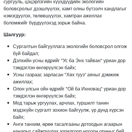
сургууль, цэцэрлэгийн хүүхдүүдийн экологийн
боловсролыг дээшлүүлэх, хамт олны бүтээлч хандлагыг
нэмэгдүүлэх, төлөвшүүлэх, хамтран ажиллах
боломжийг бүрдүүлэхэд зорьж байна.
Шалгуур:
Сургалтын байгууллага экологийн боловсрол олгож
буй байдал;
Дэлхийн усны өдрийг "Ус ба Энх тайван" уриан дор
тэмдэглэн өнгөрүүлсэн байх;
Усны газраас зарласан "Хөх тууз” аяныг дэмжиж
ажиллах;
Олон улсын ойн өдрийг "Ой ба Инновац" уриан дор
тэмдэглэн өнгөрүүлсэн байх;
Мод тарьж ургуулах, арчлах, туршилт танин
мэдэхүйн сургалт зохион байгуулж, үр дүнд хүрсэн
байх;
Анги танхим, өрөө тасалгааны дотоодын агаарын
чанарыг сайжруулах зорилгоор ногоон орчныг бий