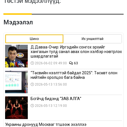
Төстэй мэдээллүүд:
Мэдээлэл
Шинэ
Их уншилттай
Д.Даваа-Очир: Иргэдийн сонгох эрхийг
хангахын тулд санал авах олон хэлбэр нэвтрүүлэх
шаардлагатай
2026-06-02 09:49:00
63
“Төсвийн нээлттэй байдал 2025”: Төсөвт олон
нийтийн оролцоо бага байна
2026-05-13 13:56:00
Бүсгүйчүүд бидэнд “ЗАВ АЛГА”
2026-05-13 12:19:00
Украины дронууд Москваг түгшээж эхэллээ