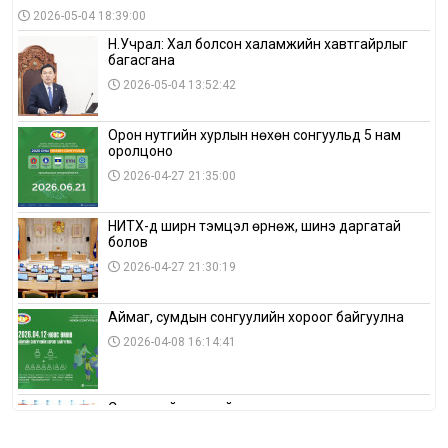
2026-05-04 18:39:00
Н.Учрал: Хал болсон халамжийн хавтгайрлыг
багасгана
2026-05-04 13:52:42
Орон нутгийн хурлын нөхөн сонгуульд 5 нам
оролцоно
2026-04-27 21:35:00
НИТХ-д ширүүн тэмцэл өрнөж, шинэ даргатай
болов
2026-04-27 21:30:19
Аймаг, сумдын сонгуулийн хороог байгуулна
2026-04-08 16:14:41
Сонгуулийн хуулийн зөрчил, шалгах,
шийдвэрлэх ажиллагааны талаар хэлэлцлээ