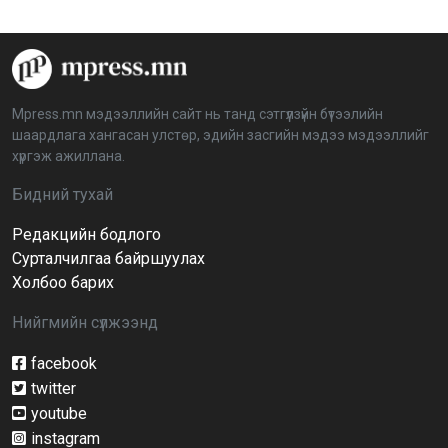
2026-04-08 16:09:26
“Дэлхийн мөнгөний долоо хоног-2026” аян Төв
аймагт үргэлжилж байна
2026-04-03 12:00:00
Mpress.mn мэдээллийн сайт нь танд сэтгүүлзүйн бүтээлийн
шаардлага хангасан улстөр, эдийн засгийн мэдээ мэдээллийг
BTS-ийн тоглолтыг Netflix дэлхий даяар шууд
хүргэж ажиллана.
дамжуулна
2026-03-08 16:04:00
14
Бидний тухай
Редакцийн бодлого
Иргэдийн төлөөлөгчдийн хурлын 2026 оны
нөхөн сонгууль 6 дугаар сарын 21-нд болно
Сурталчилгаа байршуулах
2026-03-05 11:36:28
Холбоо барих
Нийгмийн сүлжээнд
Д.Тэгшбаяр: НҮБ-ын тогтоол санаачилж,
батлуулсан нь Монгол Улсын манлайллыг олон
улсад таниулсан
facebook
2026-03-04 09:00:00
twitter
youtube
Ерөнхийлөгч өө, жоомоо алах гээд байшингаа
шатаав!
instagram