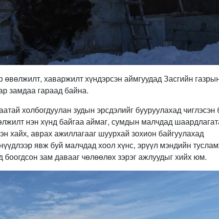
р өвөлжилт, хаваржилт хүндэрсэн аймгуудад Засгийн газры
ар замдаа гараад байна.
аатай холбогдуулан зудын эрсдэлийг бууруулахад чиглэсэн 
вөлжилт нэн хүнд байгаа аймаг, сумдын малчдад шаардлагат
рэн хайх, аврах ажиллагааг шуурхай зохион байгуулахад
нүүдлээр явж буй малчдад хоол хүнс, эрүүл мэндийн тусла
д боогдсон зам давааг чөлөөлөх зэрэг ажлуудыг хийх юм.