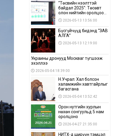
“Төсвийн нээлттэй
байдал 2025”: Төсөвт
олон нийтийн оролцоо
бага байна
2026-05-13 13:56:00
Бүсгүйчүүд бидэнд “ЗАВ
АЛГА”
2026-05-13 12:19:00
Украины дронууд Москваг түгшээж
эхэллээ
2026-05-04 18:39:00
Н.Учрал: Хал болсон
халамжийн хавтгайрлыг
багасгана
2026-05-04 13:52:42
Орон нутгийн хурлын
нөхөн сонгуульд 5 нам
оролцоно
2026-04-27 21:35:00
НИТХ-д ширүүн тэмцэл