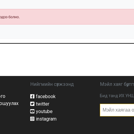
нэвтрүүлэх
шаардлагатай
эдээ болно.
Нийгмийн сүлжээнд
Мэйл хаяг бүртгү
ого
Бид танд ИХ УНШ
facebook
йршуулах
twitter
youtube
instagram