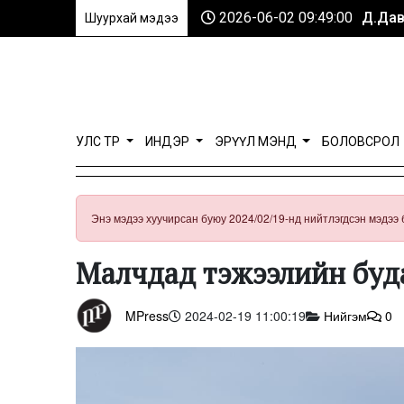
2026-06-02 09:49:00
Д.Дав
Шуурхай мэдээ
УЛС ТӨР
ИНДЭР
ЭРҮҮЛ МЭНД
БОЛОВСРОЛ
Энэ мэдээ хуучирсан буюу 2024/02/19-нд нийтлэгдсэн мэдээ 
Малчдад тэжээлийн буд
MPress
2024-02-19 11:00:19
Нийгэм
0