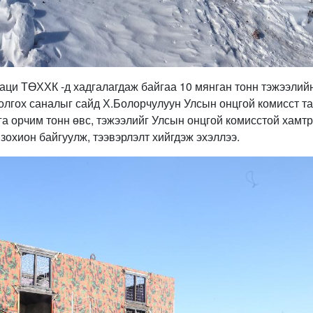
аци ТӨХХК -д хадгалагдаж байгаа 10 мянган тонн тэжээлий
олгох саналыг сайд Х.Болорчулуун Улсын онцгой комисст та
а орчим тонн өвс, тэжээлийг Улсын онцгой комисстой хамт
зохион байгуулж, тээвэрлэлт хийгдэж эхэллээ.