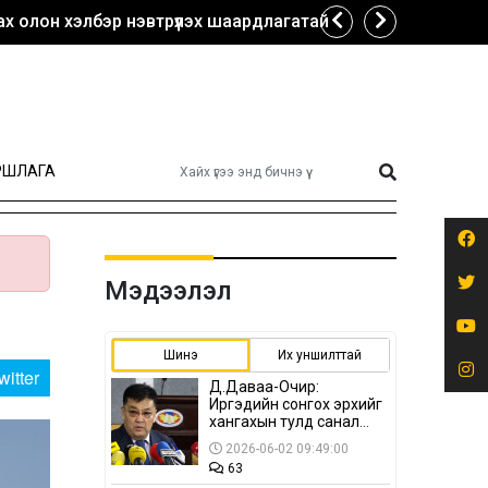
х олон хэлбэр нэвтрүүлэх шаардлагатай
РШЛАГА
Мэдээлэл
Шинэ
Их уншилттай
witter
Д.Даваа-Очир:
Иргэдийн сонгох эрхийг
хангахын тулд санал
авах олон хэлбэр
2026-06-02 09:49:00
нэвтрүүлэх
63
шаардлагатай