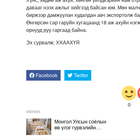
давааг нээх ажлыг хийгээд байсан юм. Мөн мал
биржээр дамжуулан худалдан авч экспортолж ба
Өнгөрсөн сар гаруйн хугацаанд 18 аж ахуйн нэг
орнууд руу гаргаад байна.
Эх сурвалж: ХХААХҮЯ
Facebook
Twitter
0
ӨМНӨХ
Монгол Улсын соёлын
өв үлэг гүрвэлийн
олдворуудыг буцаан
авчирлаа