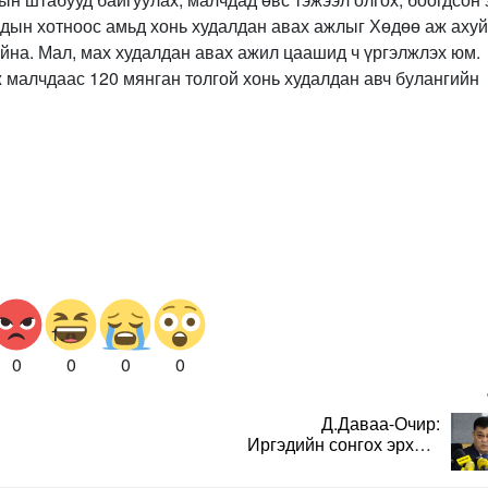
чдын хотноос амьд хонь худалдан авах ажлыг Хөдөө аж аху
йна. Мал, мах худалдан авах ажил цаашид ч үргэлжлэх юм.
ж малчдаас 120 мянган толгой хонь худалдан авч булангийн
0
0
0
0
Д.Даваа-Очир:
Иргэдийн сонгох эрхийг
хангахын тулд санал
авах олон хэлбэр