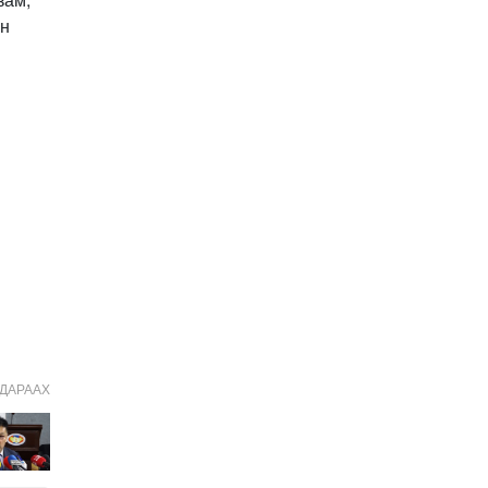
2026-01-06 14:05:00
йн
УЧИРТАЙ: Венесуэлийн
Ерөнхийлөгч Н.Мадурог
АНУ барьчихсан нь ямар
учиртай юм бэ?
2026-01-04 19:00:00
2026 онд витамин,
нүүрний чийгшүүлэгч,
пробиотик зэрэгт МӨНГӨ
ҮРЭХЭЭ ЗОГСОО!
2026-01-02 11:40:00
ШИЙДВЭР: Татварын
багц хуулийн
шинэчлэлийг УИХ-д
өргөн мэдүүлэхээр
2025-12-24 20:01:14
тогтлоо
Хавдар судлалын
үндэсний төв мэс
заслын эмчилгээндээ
ДАРААХ
робот ашиглахаар зэхэж
2025-12-23 10:36:32
байна
Ардчилсан намын
санхүүгийн тайлан ИЛ
БУС, ихэнх нам албан
ёсны сайтгүй