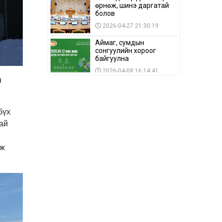
өрнөж, шинэ даргатай
болов
2026-04-27 21:30:19
Аймаг, сумдын
сонгуулийн хороог
байгуулна
2026-04-08 16:14:41
н
Сонгуулийн хуулийн
зөрчил, шалгах,
шийдвэрлэх
бүх
ажиллагааны талаар
2026-04-08 16:09:26
хэлэлцлээ
ай
“Дэлхийн мөнгөний
долоо хоног-2026” аян
мж
Төв аймагт үргэлжилж
байна
2026-04-03 12:00:00
BTS-ийн тоглолтыг
Netflix дэлхий даяар
шууд дамжуулна
2026-03-08 16:04:00
14