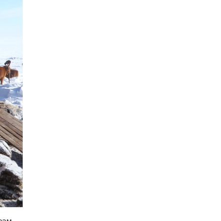
Хятад-Төвөдийн
асуудал: Далай лам ба Х
Богд
2026-01-20 11:30:00
Намын үйл ажиллагаа,
санхүүгийн ил тод
байдлыг сайжруулах
замаар авлигаас
2026-01-19 14:15:00
урьдчилан сэргийлэхэд
хамтран ажиллана
Х.Нямбаатарыг
огцруулах эрх мэдэл
Г.Занданшатар болон
НИТХ-д бий
2026-01-19 13:30:00
1
У.Отгонбаяр тэргүүтэй
“ардчилалд
заналхийлэгч” УИХ-ын
гишүүд
2026-01-12 10:00:00
2
Моксватаймс: 2026 онд
“Дайн, өсөлтгүй эдийн
засаг, өндөр татвар”
зам,