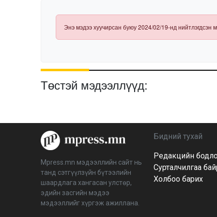
Энэ мэдээ хуучирсан буюу 2024/02/19-нд нийтлэгдсэн м
Төстэй мэдээллүүд:
Бидний тухай
Редакцийн бодл
Mpress.mn мэдээллийн сайт нь
Сурталчилгаа ба
танд сэтгүүлзүйн бүтээлийн
Холбоо барих
шаардлага хангасан улстөр,
эдийн засгийн мэдээ
мэдээллийг хүргэж ажиллана.