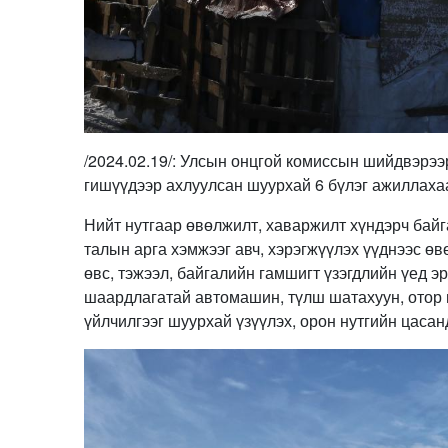
/2024.02.19/: Улсын онцгой комиссын шийдвэрээ
гишүүдээр ахлуулсан шуурхай 6 бүлэг ажиллаха
Нийт нутгаар өвөлжилт, хаваржилт хүндэрч байг
талын арга хэмжээг авч, хэрэгжүүлэх үүднээс ө
өвс, тэжээл, байгалийн гамшигт үзэгдлийн үед э
шаардлагатай автомашин, түлш шатахуун, отор 
үйлчилгээг шуурхай үзүүлэх, орон нутгийн цасан