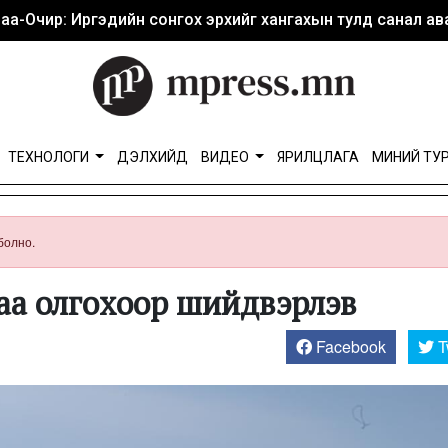
аа-Очир: Иргэдийн сонгох эрхийг хангахын тулд санал ава
ТЕХНОЛОГИ
ДЭЛХИЙД
ВИДЕО
ЯРИЛЦЛАГА
МИНИЙ ТУ
болно.
аа олгохоор шийдвэрлэв
Facebook
T