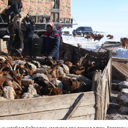
ын штабууд байгуулах, малчдад өвс тэжээл олгох, боогдсон 