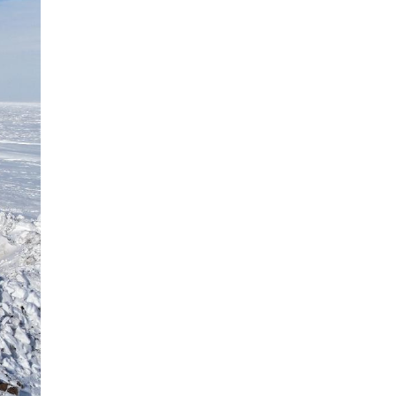
Иргэдийн
төлөөлөгчдийн хурлын
2026 оны нөхөн сонгууль
6 дугаар сарын 21-нд
2026-03-05 11:36:28
болно
Д.Тэгшбаяр: НҮБ-ын
тогтоол санаачилж,
батлуулсан нь Монгол
Улсын манлайллыг олон
2026-03-04 09:00:00
улсад таниулсан
Ерөнхийлөгч өө, жоомоо
алах гээд байшингаа
шатаав!
2026-02-27 16:40:00
2
Улс төрийн намуудын
2025 оны тайлан олон
нийтэд ил боллоо
2026-02-27 14:48:26
ХОРИОТОЙ!
2026-02-25 13:40:04