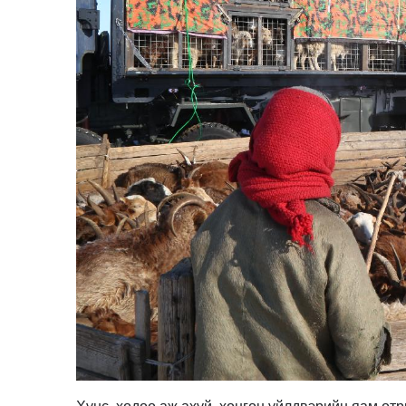
Хүнс, хөдөө аж ахуй, хөнгөн үйлдвэрийн яам отр