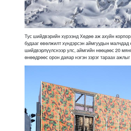
Тус шийдвэрийн хүрээнд Хөдөө аж ахуйн корпор
будааг өвөлжилт хүндэрсэн аймгуудын малчдад 
шийдвэрлүүлснээр улс, аймгийн нөөцөөс 20 мянг
өнөөдрөөс орон даяар нэгэн зэрэг тараах ажлыг 