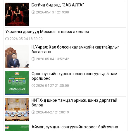
Бүсгүйчүүд бидэнд “ЗАВ АЛГА”
2026-05-13 12:19:00
Украины дронууд Москваг түгшээж эхэллээ
2026-05-04 18:39:00
Н.Учрал: Хал болсон халамжийн хавтгайрлыг
багасгана
2026-05-04 13:52:42
Орон нутгийн хурлын нөхөн сонгуульд 5 нам
оролцоно
2026-04-27 21:35:00
НИТХ-д ширүүн тэмцэл өрнөж, шинэ даргатай
болов
2026-04-27 21:30:19
Аймаг, сумдын сонгуулийн хороог байгуулна