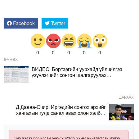
Facebook
Twitter
0
0
0
0
0
ӨМНӨХ
ВИДЕО: Бортээгийн уурхайд үйлчилгээ
үзүүлэгчийг сонгон шалгаруулах
ажиллагаанд хийсэн шинжээчийн дүгнэлт
ДАРААХ
Д.Даваа-Очир: Иргэдийн сонгох эрхийг
хангахын тулд санал авах олон хэлбэр
нэвтрүүлэх шаардлагатай
Энэ мэдээ хуучирсан буюу 2023/12/22-нд нийтлэгдсэн мэдээ