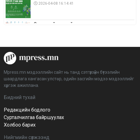
2026-04-08 16:14:41
Сонгуулийн хуулийн зөрчил, шалгах,
шийдвэрлэх ажиллагааны талаар хэлэлцлээ
2026-04-08 16:09:26
“Дэлхийн мөнгөний долоо хоног-2026” аян Төв
аймагт үргэлжилж байна
2026-04-03 12:00:00
Mpress.mn мэдээллийн сайт нь танд сэтгүүлзүйн бүтээлийн
шаардлага хангасан улстөр, эдийн засгийн мэдээ мэдээллийг
BTS-ийн тоглолтыг Netflix дэлхий даяар шууд
хүргэж ажиллана.
дамжуулна
2026-03-08 16:04:00
14
Бидний тухай
Редакцийн бодлого
Иргэдийн төлөөлөгчдийн хурлын 2026 оны
нөхөн сонгууль 6 дугаар сарын 21-нд болно
Сурталчилгаа байршуулах
2026-03-05 11:36:28
Холбоо барих
Нийгмийн сүлжээнд
Д.Тэгшбаяр: НҮБ-ын тогтоол санаачилж,