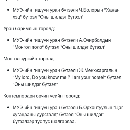
МУЭ-ийн гишүүн уран бүтээлч Ч.Болорын "Ханан
хэц" бүтээл "Оны шилдэг бүтээл"
Уран баримлын төрөлд:
МУЭ-ийн гишүүн уран бүтээлч А.Очирболдын
"Монгол поло" бүтээл "Оны шилдэг бүтээл"
Монгол зургийн төрөлд:
МУЭ-ийн гишүүн уран бүтээлч Ж.Мөнхжаргалын
"My lord, Do you know me ? I am your horse!" бүтээл
"Оны шилдэг бүтээл"
Контемпорари орчин үеийн төрөлд:
МУЭ-ийн гишүүн уран бүтээлч Б.Орхонтуулын "Цаг
хугацааны дурсгалд" бүтээл "Оны шилдэг"
бүтээлээр тус тус шалгарлаа.