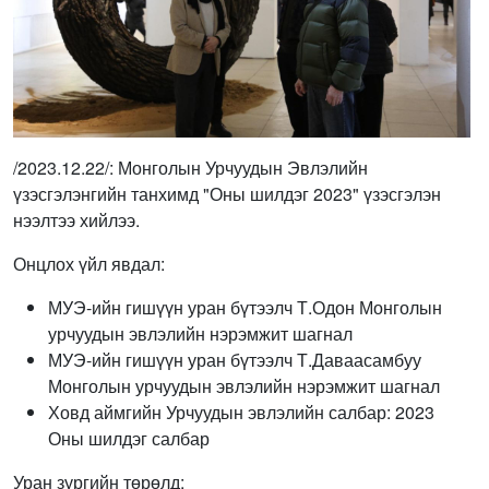
/2023.12.22/: Монголын Урчуудын Эвлэлийн
үзэсгэлэнгийн танхимд "Оны шилдэг 2023" үзэсгэлэн
нээлтээ хийлээ.
Онцлох үйл явдал:
МУЭ-ийн гишүүн уран бүтээлч Т.Одон Монголын
урчуудын эвлэлийн нэрэмжит шагнал
МУЭ-ийн гишүүн уран бүтээлч Т.Даваасамбуу
Монголын урчуудын эвлэлийн нэрэмжит шагнал
Ховд аймгийн Урчуудын эвлэлийн салбар: 2023
Оны шилдэг салбар
Уран зургийн төрөлд: