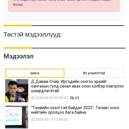
болно.
Төстэй мэдээллүүд:
Мэдээлэл
Шинэ
Их уншилттай
Д.Даваа-Очир: Иргэдийн сонгох эрхийг
хангахын тулд санал авах олон хэлбэр нэвтрүүлэх
шаардлагатай
2026-06-02 09:49:00
63
“Төсвийн нээлттэй байдал 2025”: Төсөвт олон
нийтийн оролцоо бага байна
2026-05-13 13:56:00