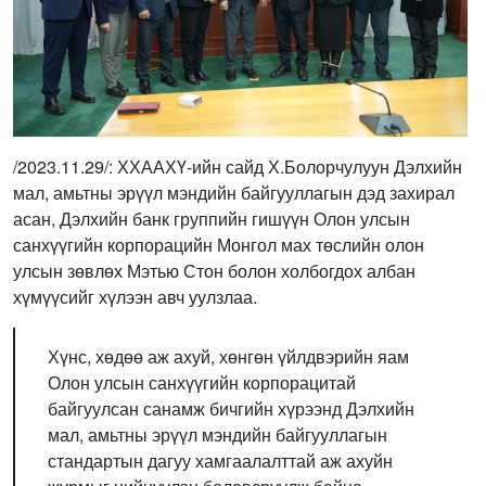
/2023.11.29/: ХХААХҮ-ийн сайд Х.Болорчулуун Дэлхийн
мал, амьтны эрүүл мэндийн байгууллагын дэд захирал
асан, Дэлхийн банк группийн гишүүн Олон улсын
санхүүгийн корпорацийн Монгол мах төслийн олон
улсын зөвлөх Мэтью Стон болон холбогдох албан
хүмүүсийг хүлээн авч уулзлаа.
Хүнс, хөдөө аж ахуй, хөнгөн үйлдвэрийн яам
Олон улсын санхүүгийн корпорацитай
байгуулсан санамж бичгийн хүрээнд Дэлхийн
мал, амьтны эрүүл мэндийн байгууллагын
стандартын дагуу хамгаалалттай аж ахуйн