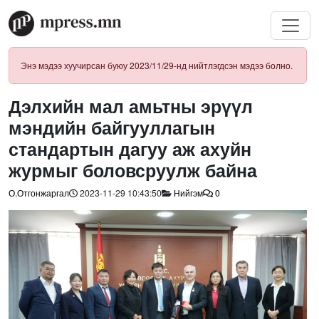
Энэ мэдээ хуучирсан буюу 2023/11/29-нд нийтлэгдсэн мэдээ болно.
Дэлхийн мал амьтны эрүүл
мэндийн байгууллагын
стандартын дагуу аж ахуйн
журмыг боловсруулж байна
О.Отгонжаргал
2023-11-29 10:43:50
Нийгэм
0