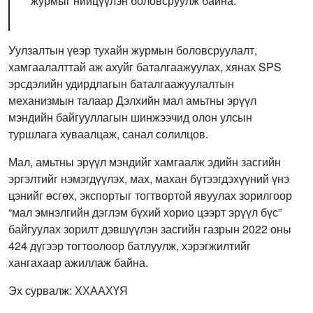
журмыг нийцүүлэн боловсруулж байна.
Уулзалтын үеэр тухайн журмын боловсруулалт,
хамгаалалттай аж ахуйг баталгаажуулах, хянах SPS
эрсдэлийн удирдлагын баталгаажуулалтын
механизмын талаар Дэлхийн мал амьтны эрүүл
мэндийн байгууллагын шинжээчид олон улсын
туршлага хуваалцаж, санал солилцов.
Мал, амьтны эрүүл мэндийг хамгаалж эдийн засгийн
эргэлтийг нэмэгдүүлэх, мах, махан бүтээгдэхүүний үнэ
цэнийг өсгөх, экспортыг тогтвортой явуулах зорилгоор
“мал эмнэлгийн дэглэм бүхий хорио цээрт эрүүл бүс”
байгуулах зорилт дэвшүүлэн засгийн газрын 2022 оны
424 дүгээр тогтоолоор батлуулж, хэрэгжилтийг
хангахаар ажиллаж байна.
Эх сурвалж: ХХААХҮЯ