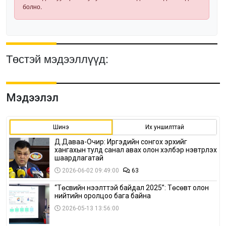
болно.
Төстэй мэдээллүүд:
Мэдээлэл
Шинэ
Их уншилттай
Д.Даваа-Очир: Иргэдийн сонгох эрхийг
хангахын тулд санал авах олон хэлбэр нэвтрүүлэх
шаардлагатай
2026-06-02 09:49:00
63
“Төсвийн нээлттэй байдал 2025”: Төсөвт олон
нийтийн оролцоо бага байна
2026-05-13 13:56:00