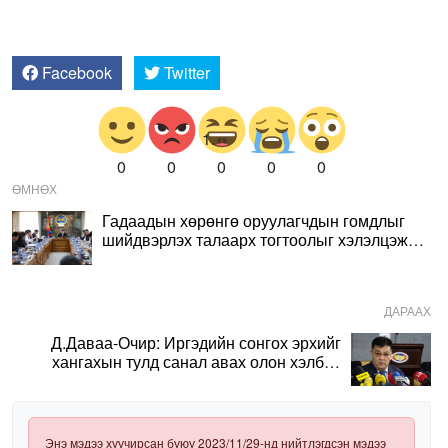
Facebook
Twitter
0
0
0
0
0
ӨМНӨХ
Гадаадын хөрөнгө оруулагчдын гомдлыг
шийдвэрлэх талаарх тогтоолыг хэлэлцэж
байна
ДАРААХ
Д.Даваа-Очир: Иргэдийн сонгох эрхийг
хангахын тулд санал авах олон хэлбэр
нэвтрүүлэх шаардлагатай
Энэ мэдээ хуучирсан буюу 2023/11/29-нд нийтлэгдсэн мэдээ