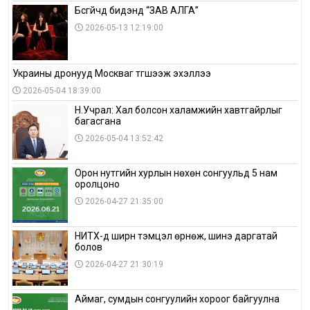
Бүсгүйчүүд бидэнд “ЗАВ АЛГА”
2026-05-13 12:19:00
Украины дронууд Москваг түгшээж эхэллээ
2026-05-04 18:39:00
Н.Учрал: Хал болсон халамжийн хавтгайрлыг
багасгана
2026-05-04 13:52:42
Орон нутгийн хурлын нөхөн сонгуульд 5 нам
оролцоно
2026-04-27 21:35:00
НИТХ-д ширүүн тэмцэл өрнөж, шинэ даргатай
болов
2026-04-27 21:30:19
Аймаг, сумдын сонгуулийн хороог байгуулна