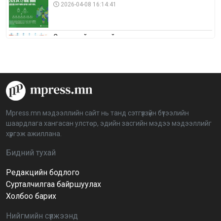
2026-04-08 16:14:41
Сонгуулийн хуулийн зөрчил, шалгах,
шийдвэрлэх ажиллагааны талаар хэлэлцлээ
2026-04-08 16:09:26
“Дэлхийн мөнгөний долоо хоног-2026” аян Төв
аймагт үргэлжилж байна
2026-04-03 12:00:00
Mpress.mn мэдээллийн сайт нь танд сэтгүүлзүйн бүтээлийн
шаардлага хангасан улстөр, эдийн засгийн мэдээ мэдээллийг
BTS-ийн тоглолтыг Netflix дэлхий даяар шууд
хүргэж ажиллана.
дамжуулна
2026-03-08 16:04:00
14
Бидний тухай
Редакцийн бодлого
Иргэдийн төлөөлөгчдийн хурлын 2026 оны
нөхөн сонгууль 6 дугаар сарын 21-нд болно
Сурталчилгаа байршуулах
2026-03-05 11:36:28
Холбоо барих
Нийгмийн сүлжээнд
Д.Тэгшбаяр: НҮБ-ын тогтоол санаачилж,