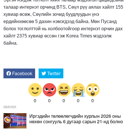
талаар интернэт орчинд BTS, Сөүл рүү аялах хайлт 155
хувиар өсөж, Сөүлийн зочид буудлуудын үнэ
ердийнхөөсөө 5 дахин нэмэгдээд байна. Мөн Пусанд
болох тоглолттой нь холбоотойгоор интернэт орчин дах
хайлт 2375 хувиар өссөн гэж Korea Times мэдээлж
байна.
Facebook
Twitter
0
0
0
0
0
ӨМНӨХ
Иргэдийн төлөөлөгчдийн хурлын 2026 оны
нөхөн сонгууль 6 дугаар сарын 21-нд болно