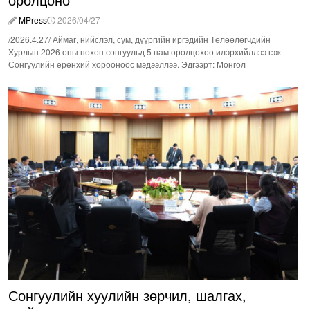
MPress
2026/04/27
/2026.4.27/ Аймаг, нийслэл, сум, дүүргийн иргэдийн Төлөөлөгчдийн
Хурлын 2026 оны нөхөн сонгуульд 5 нам оролцохоо илэрхийллээ гэж
Сонгуулийн ерөнхий хорооноос мэдээллээ. Эдгээрт: Монгол
Сонгуулийн хуулийн зөрчил, шалгах,