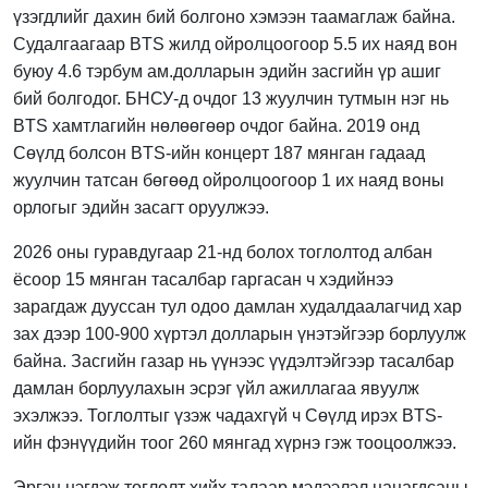
үзэгдлийг дахин бий болгоно хэмээн таамаглаж байна.
Судалгаагаар BTS жилд ойролцоогоор 5.5 их наяд вон
буюу 4.6 тэрбум ам.долларын эдийн засгийн үр ашиг
бий болгодог. БНСУ-д очдог 13 жуулчин тутмын нэг нь
BTS хамтлагийн нөлөөгөөр очдог байна. 2019 онд
Сөүлд болсон BTS-ийн концерт 187 мянган гадаад
жуулчин татсан бөгөөд ойролцоогоор 1 их наяд воны
орлогыг эдийн засагт оруулжээ.
2026 оны гуравдугаар 21-нд болох тоглолтод албан
ёсоор 15 мянган тасалбар гаргасан ч хэдийнээ
зарагдаж дууссан тул одоо дамлан худалдаалагчид хар
зах дээр 100-900 хүртэл долларын үнэтэйгээр борлуулж
байна. Засгийн газар нь үүнээс үүдэлтэйгээр тасалбар
дамлан борлуулахын эсрэг үйл ажиллагаа явуулж
эхэлжээ. Тоглолтыг үзэж чадахгүй ч Сөүлд ирэх BTS-
ийн фэнүүдийн тоог 260 мянгад хүрнэ гэж тооцоолжээ.
Эргэн нэгдэж тоглолт хийх талаар мэдээлэл цацагдсаны