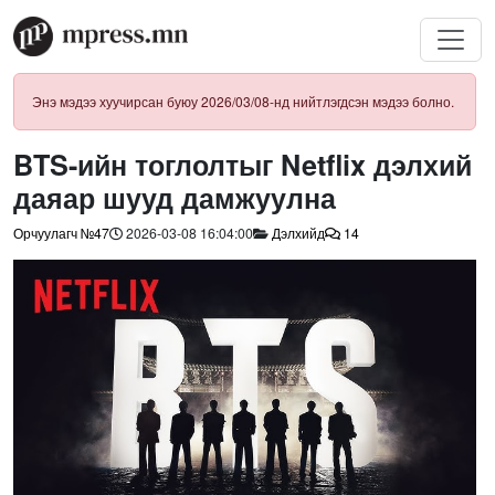
Энэ мэдээ хуучирсан буюу 2026/03/08-нд нийтлэгдсэн мэдээ болно.
BTS-ийн тоглолтыг Netflix дэлхий
даяар шууд дамжуулна
Орчуулагч №47
2026-03-08 16:04:00
Дэлхийд
14