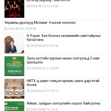
Бүсгүйчүүд бидэнд “ЗАВ АЛГА”
2026-05-13 12:19:00
Украины дронууд Москваг түгшээж эхэллээ
2026-05-04 18:39:00
Н.Учрал: Хал болсон халамжийн хавтгайрлыг
багасгана
2026-05-04 13:52:42
Орон нутгийн хурлын нөхөн сонгуульд 5 нам
оролцоно
2026-04-27 21:35:00
НИТХ-д ширүүн тэмцэл өрнөж, шинэ даргатай
болов
2026-04-27 21:30:19
Аймаг, сумдын сонгуулийн хороог байгуулна
2026-04-08 16:14:41