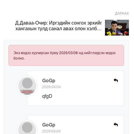
ДАРААХ
Д.Даваа-Очир: Иргэдийн сонгох эрхийг
хангахын тулд санал авах олон хэлбэр
нэвтрүүлэх шаардлагатай
Энэ мэдээ хуучирсан буюу 2026/03/08-нд нийтлэгдсэн мэдээ
болно.
GoGp
2026/04/04
qfgD
GoGp
2026/04/04