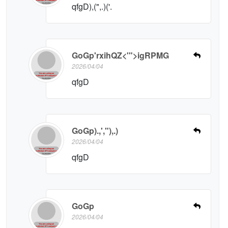
qfgD),(",.)('.
GoGp'rxihQZ<'">igRPMG
2026/04/04
qfgD
GoGp).,',"),.)
2026/04/04
qfgD
GoGp
2026/04/04