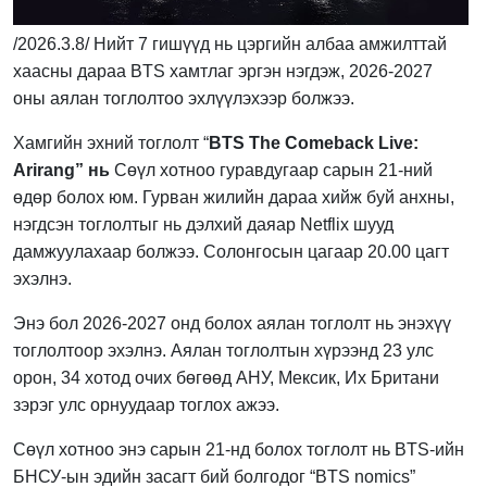
/2026.3.8/ Нийт 7 гишүүд нь цэргийн албаа амжилттай
хаасны дараа BTS хамтлаг эргэн нэгдэж, 2026-2027
оны аялан тоглолтоо эхлүүлэхээр болжээ.
Хамгийн эхний тоглолт “
BTS The Comeback Live
:
Arirang
” нь
Сөүл хотноо гуравдугаар сарын 21-ний
өдөр болох юм. Гурван жилийн дараа хийж буй анхны,
нэгдсэн тоглолтыг нь дэлхий даяар Netflix шууд
дамжуулахаар болжээ. Солонгосын цагаар 20.00 цагт
эхэлнэ.
Энэ бол 2026-2027 онд болох аялан тоглолт нь энэхүү
тоглолтоор эхэлнэ. Аялан тоглолтын хүрээнд 23 улс
орон, 34 хотод очих бөгөөд АНУ, Мексик, Их Британи
зэрэг улс орнуудаар тоглох ажээ.
Сөүл хотноо энэ сарын 21-нд болох тоглолт нь BTS-ийн
БНСУ-ын эдийн засагт бий болгодог “BTS nomics”