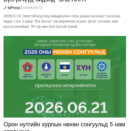
MPress
2026/05/13
/2026.5.13/ Эмэгтэйчүүд бид амьдралын олон даваа нугачааг туучсаар
явдаг ч нэг л өдөр “Юу билээ” гэж өөрөөсөө асууж, эргэн тунгааж, өөр
рүүгээ өнгийдөг. Яг тэр мөч бол бүсгүй хүний
Орон нутгийн хурлын нөхөн сонгуульд 5 нам
оролцоно