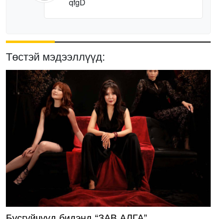
qfgD
Төстэй мэдээллүүд:
Бүсгүйчүүд бидэнд “ЗАВ АЛГА”