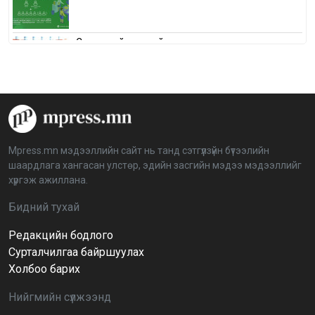
Сонгуулийн хуулийн зөрчил, шалгах,
шийдвэрлэх ажиллагааны талаар хэлэлцлээ
2026-04-08 16:09:26
“Дэлхийн мөнгөний долоо хоног-2026” аян Төв
аймагт үргэлжилж байна
2026-04-03 12:00:00
Mpress.mn мэдээллийн сайт нь танд сэтгүүлзүйн бүтээлийн
шаардлага хангасан улстөр, эдийн засгийн мэдээ мэдээллийг
BTS-ийн тоглолтыг Netflix дэлхий даяар шууд
хүргэж ажиллана.
дамжуулна
2026-03-08 16:04:00
14
Бидний тухай
Редакцийн бодлого
Иргэдийн төлөөлөгчдийн хурлын 2026 оны
нөхөн сонгууль 6 дугаар сарын 21-нд болно
Сурталчилгаа байршуулах
2026-03-05 11:36:28
Холбоо барих
Нийгмийн сүлжээнд
Д.Тэгшбаяр: НҮБ-ын тогтоол санаачилж,
батлуулсан нь Монгол Улсын манлайллыг олон