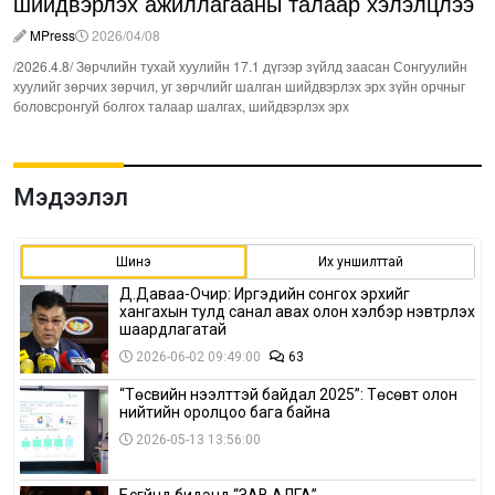
шийдвэрлэх ажиллагааны талаар хэлэлцлээ
MPress
2026/04/08
/2026.4.8/ Зөрчлийн тухай хуулийн 17.1 дүгээр зүйлд заасан Сонгуулийн
хуулийг зөрчих зөрчил, уг зөрчлийг шалган шийдвэрлэх эрх зүйн орчныг
боловсронгуй болгох талаар шалгах, шийдвэрлэх эрх
Мэдээлэл
Шинэ
Их уншилттай
Д.Даваа-Очир: Иргэдийн сонгох эрхийг
хангахын тулд санал авах олон хэлбэр нэвтрүүлэх
шаардлагатай
2026-06-02 09:49:00
63
“Төсвийн нээлттэй байдал 2025”: Төсөвт олон
нийтийн оролцоо бага байна
2026-05-13 13:56:00