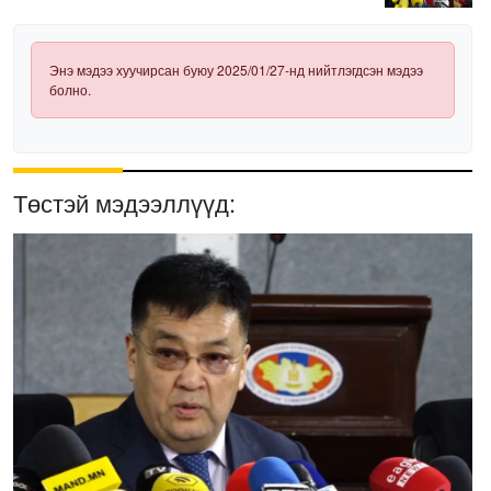
нэвтрүүлэх шаардлагатай
Энэ мэдээ хуучирсан буюу 2025/01/27-нд нийтлэгдсэн мэдээ
болно.
Төстэй мэдээллүүд: