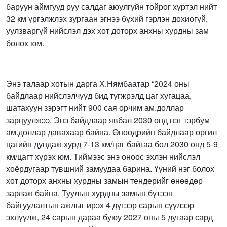
баруун аймгууд руу салдаг аюулгүйн тойрог хүртэл нийт
32 км үргэлжлэх зургаан эгнээ бүхий гэрлэн дохиогүй,
уулзваргүй нийслэл дэх хот доторх анхны хурдны зам
болох юм.
Энэ талаар хотын дарга Х.Нямбаатар “2024 оны
байдлаар нийслэлчүүд бид түгжрэлд цаг хугацаа,
шатахуун зэрэгт нийт 900 сая орчим ам.доллар
зарцуулжээ. Энэ байдлаар явбал 2030 онд нэг тэрбум
ам.доллар давахаар байна. Өнөөдрийн байдлаар оргил
цагийн дундаж хурд 7-13 км/цаг байгаа бол 2030 онд 5-9
км/цагт хүрэх юм. Тиймээс энэ оноос эхлэн нийслэл
хоёрдугаар түвшний замуудаа барина. Үүний нэг болох
хот доторх анхны хурдны замын тендерийг өнөөдөр
зарлаж байна. Туулын хурдны замын бүтээн
байгуулалтын ажлыг ирэх 4 дүгээр сарын сүүлээр
эхлүүлж, 24 сарын дараа буюу 2027 оны 5 дугаар сард