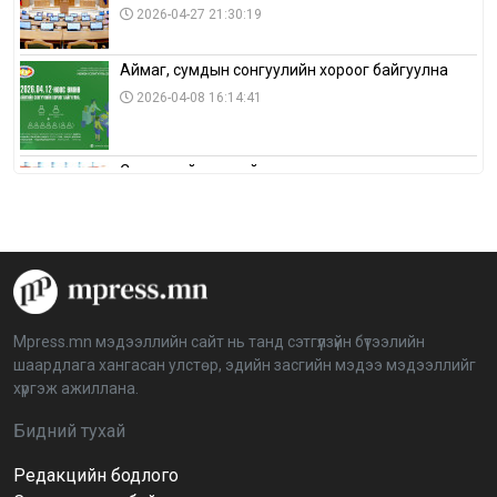
2026-04-27 21:30:19
Аймаг, сумдын сонгуулийн хороог байгуулна
2026-04-08 16:14:41
Сонгуулийн хуулийн зөрчил, шалгах,
шийдвэрлэх ажиллагааны талаар хэлэлцлээ
2026-04-08 16:09:26
“Дэлхийн мөнгөний долоо хоног-2026” аян Төв
аймагт үргэлжилж байна
2026-04-03 12:00:00
Mpress.mn мэдээллийн сайт нь танд сэтгүүлзүйн бүтээлийн
шаардлага хангасан улстөр, эдийн засгийн мэдээ мэдээллийг
BTS-ийн тоглолтыг Netflix дэлхий даяар шууд
хүргэж ажиллана.
дамжуулна
2026-03-08 16:04:00
14
Бидний тухай
Редакцийн бодлого
Иргэдийн төлөөлөгчдийн хурлын 2026 оны
нөхөн сонгууль 6 дугаар сарын 21-нд болно