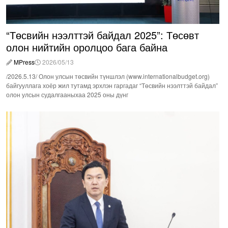
“Төсвийн нээлттэй байдал 2025”: Төсөвт
олон нийтийн оролцоо бага байна
MPress
2026/05/13
/2026.5.13/ Олон улсын төсвийн түншлэл (www.internationalbudget.org)
байгууллага хоёр жил тутамд эрхлэн гаргадаг “Төсвийн нээлттэй байдал”
олон улсын судалгааныхаа 2025 оны дүнг