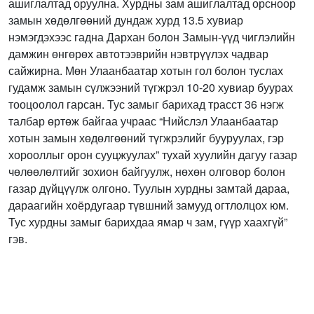
ашиглалтад оруулна. Хурдны зам ашиглалтад орсноор
замын хөдөлгөөний дундаж хурд 13.5 хувиар
нэмэгдэхээс гадна Дархан болон Замын-үүд чиглэлийн
дамжин өнгөрөх автотээврийн нэвтрүүлэх чадвар
сайжирна. Мөн Улаанбаатар хотын гол болон туслах
гудамж замын сүлжээний түгжрэл 10-20 хувиар буурах
тооцоолол гарсан. Тус замыг барихад трасст 36 нэгж
талбар өртөж байгаа учраас “Нийслэл Улаанбаатар
хотын замын хөдөлгөөний түгжрэлийг бууруулах, гэр
хорооллыг орон сууцжуулах” тухай хуулийн дагуу газар
чөлөөлөлтийг зохион байгуулж, нөхөн олговор болон
газар дүйцүүлж олгоно. Туулын хурдны замтай дараа,
дараагийн хоёрдугаар түвшний замууд огтлолцох юм.
Тус хурдны замыг барихдаа ямар ч зам, гүүр хаахгүй”
гэв.