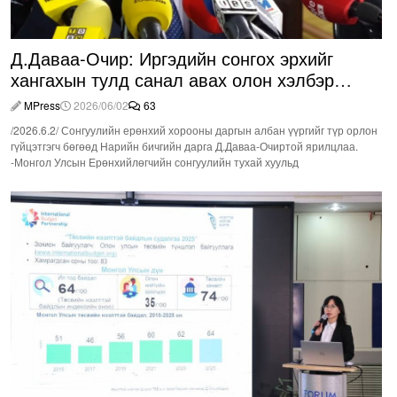
Д.Даваа-Очир: Иргэдийн сонгох эрхийг
хангахын тулд санал авах олон хэлбэр
нэвтрүүлэх шаардлагатай
MPress
2026/06/02
63
/2026.6.2/ Сонгуулийн ерөнхий хорооны даргын албан үүргийг түр орлон
гүйцэтгэгч бөгөөд Нарийн бичгийн дарга Д.Даваа-Очиртой ярилцлаа.
-Монгол Улсын Ерөнхийлөгчийн сонгуулийн тухай хуульд