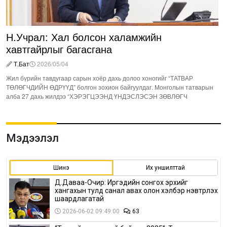
Н.Учрал: Хал болсон халамжийн
хавтгайрлыг багасгана
Т.Бат
2026/05/04
Жил бүрийн тавдугаар сарын хоёр дахь долоо хоногийг “ТАТВАР
ТӨЛӨГЧДИЙН ӨДРҮҮД” болгон зохион байгуулдаг. Монголын татварын
алба 27 дахь жилдээ “ХЭРЭГЦЭЭНД ҮНДЭСЛЭСЭН ЗӨВЛӨГЧ
Мэдээлэл
Шинэ
Их уншилттай
Д.Даваа-Очир: Иргэдийн сонгох эрхийг
хангахын тулд санал авах олон хэлбэр нэвтрүүлэх
шаардлагатай
2026-06-02 09:49:00
63