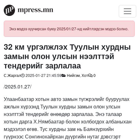
Энэ мэдээ хуучирсан буюу 2025/01/27-нд нийтлэгдсэн мэдээ болно.
32 км үргэлжлэх Туулын хурдны
замын олон улсын нээлттэй
тендерийг зарлалаа
С.Жаргал
2025-01-27 21:45:59
Нийгэм
,
Хот
0
/2025.01.27/
Улаанбаатар хотын авто замын түгжрэлийг бууруулах
ажлын хүрээнд Туулын хурдны замын олон улсын
нээлттэй тендерийг өнөөдөр зарлалаа. Энэ талаар
хотын дарга Х.Нямбаатар болон холбогдох албаныхан
мэдээлэл өгөв. Тус хурдны зам нь Баянзүрхийн
гүүрнээс Сонгинохайрхан дүүргийн нутаг дэвсгэрт