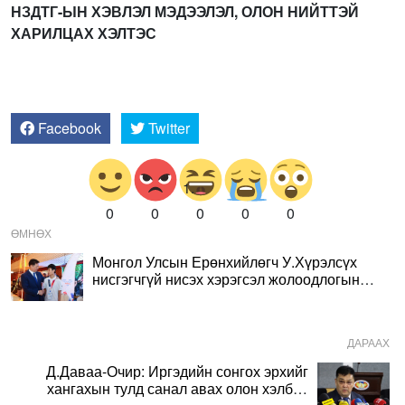
НЗДТГ-ЫН ХЭВЛЭЛ МЭДЭЭЛЭЛ, ОЛОН НИЙТТЭЙ
ХАР
ИЛЦАХ ХЭЛТЭС
Facebook
Twitter
0
0
0
0
0
ӨМНӨХ
Монгол Улсын Ерөнхийлөгч У.Хүрэлсүх
нисгэгчгүй нисэх хэрэгсэл жолоодлогын
улсын аварга шалгаруулах тэмцээний
хаалтад оролцлоо
ДАРААХ
Д.Даваа-Очир: Иргэдийн сонгох эрхийг
хангахын тулд санал авах олон хэлбэр