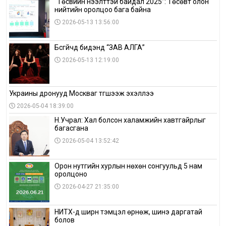
“Төсвийн нээлттэй байдал 2025”: Төсөвт олон
нийтийн оролцоо бага байна
2026-05-13 13:56:00
Бүсгүйчүүд бидэнд “ЗАВ АЛГА”
2026-05-13 12:19:00
Украины дронууд Москваг түгшээж эхэллээ
2026-05-04 18:39:00
Н.Учрал: Хал болсон халамжийн хавтгайрлыг
багасгана
2026-05-04 13:52:42
Орон нутгийн хурлын нөхөн сонгуульд 5 нам
оролцоно
2026-04-27 21:35:00
НИТХ-д ширүүн тэмцэл өрнөж, шинэ даргатай
болов