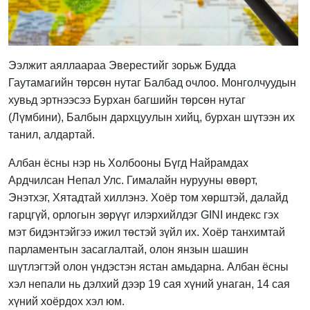
Ээлжит аяллаараа Эверестийг зорьж Будда
Гаутамагийн төрсөн нутаг Балбад очлоо. Монголчуудын
хувьд эртнээсээ Бурхан багшийн төрсөн нутаг
(Лүмбини), Балбын дархцуулын хийц, бурхан шүтээн их
танил, алдартай.
Албан ёсны нэр нь Холбооны Бүгд Найрамдах
Ардчилсан Непал Улс. Гималайн нурууны өвөрт,
Энэтхэг, Хятадтай хиллэнэ. Хоёр том хөрштэй, далайд
гарцгүй, орлогын зөрүүг илэрхийлдэг GINI индекс гэх
мэт бидэнтэйгээ ижил төстэй зүйл их. Хоёр танхимтай
парламентын засаглалтай, олон янзын шашин
шүтлэгтэй олон үндэстэн ястан амьдарна. Албан ёсны
хэл непали нь дэлхий дээр 19 сая хүний унаган, 14 сая
хүний хоёрдох хэл юм.