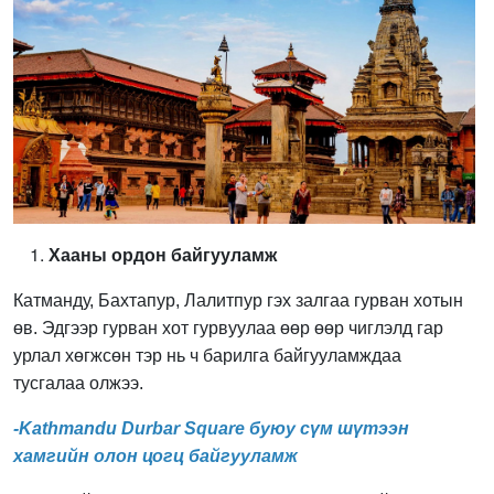
Хааны ордон байгууламж
Катманду, Бахтапур, Лалитпур гэх залгаа гурван хотын
өв. Эдгээр гурван хот гурвуулаа өөр өөр чиглэлд гар
урлал хөгжсөн тэр нь ч барилга байгууламждаа
тусгалаа олжээ.
-Kathmandu Durbar Square буюу сүм шүтээн
хамгийн олон цогц байгууламж