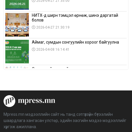
2026-04-27 21:35:00
НИТХ-д ширүүн тэмцэл өрнөж, шинэ даргатай
болов
2026-04-27 21:30:19
Аймаг, сумдын сонгуулийн хороог байгуулна
2026-04-08 16:14:41
Сонгуулийн хуулийн зөрчил, шалгах,
шийдвэрлэх ажиллагааны талаар хэлэлцлээ
2026-04-08 16:09:26
“Дэлхийн мөнгөний долоо хоног-2026” аян Төв
аймагт үргэлжилж байна
2026-04-03 12:00:00
Mpress.mn мэдээллийн сайт нь танд сэтгүүлзүйн бүтээлийн
шаардлага хангасан улстөр, эдийн засгийн мэдээ мэдээллийг
BTS-ийн тоглолтыг Netflix дэлхий даяар шууд
хүргэж ажиллана.
дамжуулна