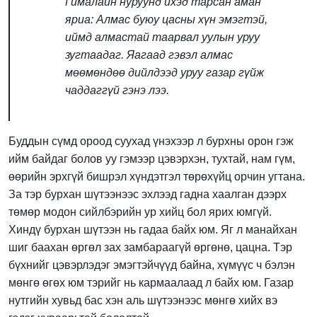
Гималайн нуруунд ихэд тарсан аман
яриа: Алмас буюу цасны хүн эмэгтэй,
иймд алмастай таарвал уулын уруу
зугтаадаг. Яагаад гэвэл алмас
мөөмөндөө дийлдээд уруу газар гүйж
чаддаггүй гэнэ лээ.
Буддын сүмд ороод суухад үнэхээр л бурхны орон гэж
ийм байдаг болов уу гэмээр цэвэрхэн, тухтай, нам гүм,
өөрийн эрхгүй бишрэл хүндэтгэл төрөхүйц орчин угтана.
За тэр бурхан шүтээнээс эхлээд гадна хаалган дээрх
төмөр модон сийлбэрийн ур хийц бол ярих юмгүй.
Хиндү бурхан шүтээн нь гадаа байх юм. Яг л манайхан
шиг баахан өргөл зах замбараагүй өргөнө, цацна. Тэр
бүхнийг цэвэрлэдэг эмэгтэйчүүд байна, хүмүүс ч бэлэн
мөнгө өгөх юм тэрийг нь кармаалаад л байх юм. Газар
нутгийн хувьд бас хэн аль шүтээнээс мөнгө хийх вэ