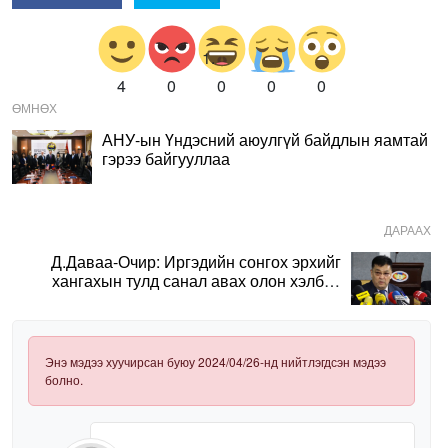
4
0
0
0
0
ӨМНӨХ
АНУ-ын Үндэсний аюулгүй байдлын яамтай
гэрээ байгууллаа
ДАРААХ
Д.Даваа-Очир: Иргэдийн сонгох эрхийг
хангахын тулд санал авах олон хэлбэр
нэвтрүүлэх шаардлагатай
Энэ мэдээ хуучирсан буюу 2024/04/26-нд нийтлэгдсэн мэдээ
болно.