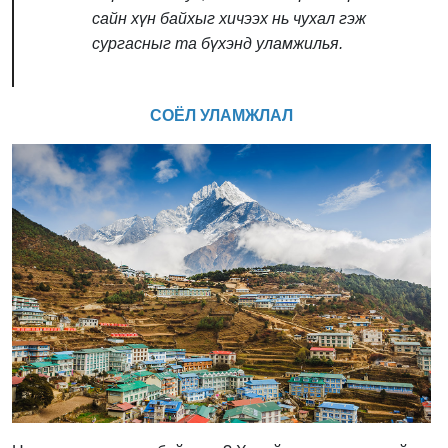
сайн хүн байхыг хичээх нь чухал гэж
сургасныг та бүхэнд уламжилья.
СОЁЛ УЛАМЖЛАЛ