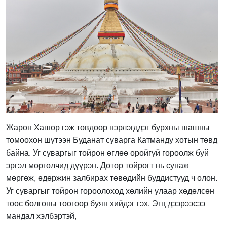
Жарон Хашор гэж төвдөөр нэрлэгддэг бурхны шашны
томоохон шүтээн Буданат суварга Катманду хотын төвд
байна. Уг суваргыг тойрон өглөө оройгүй гороолж буй
эргэл мөргөлчид дүүрэн. Дотор тойрогт нь сунаж
мөргөж, өдөржин залбирах төвөдийн буддистууд ч олон.
Уг суваргыг тойрон гороолоход хөлийн улаар хөдөлсөн
тоос болгоны тоогоор буян хийдэг гэх. Эгц дээрээсээ
мандал хэлбэртэй,