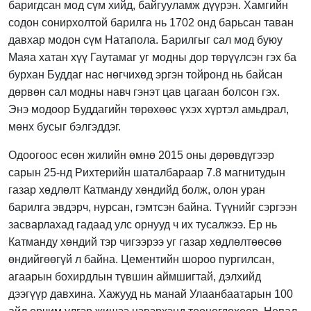
баригдсан мод сүм хийд, байгууламж дүүрэн. Хамгийн
содон сонирхолтой барилга нь 1702 онд барьсан таван
давхар модон сүм Натапола. Барилгыг сал мод буюу
Маяа хатан хүү Гаутамаг уг модны дор төрүүлсэн гэх ба
бурхан Буддаг нас нөгчихөд эргэн тойронд нь байсан
дөрвөн сал модны навч гэнэт цав цагаан болсон гэх.
Энэ модоор Буддагийн төрөхөөс үхэх хүртэл амьдрал,
мөнх бусыг бэлгэддэг.
Одоогоос есөн жилийн өмнө 2015 оны дөрөвдүгээр
сарын 25-нд Рихтерийн шаталбараар 7.8 магнитудын
газар хөдлөлт Катманду хөндийд болж, олон уран
барилга эвдэрч, нурсан, гэмтсэн байна. Түүнийг сэргээн
засварлахад гадаад улс орнууд ч их тусалжээ. Ер нь
Катманду хөндий тэр чигээрээ уг газар хөдлөлтөөсөө
өндийгөөгүй л байна. Цементийн шороо пургилсан,
агаарын бохирдлын түвшин аймшигтай, дэлхийд
дээгүүр давхина. Хажууд нь манай Улаанбаатарын 100