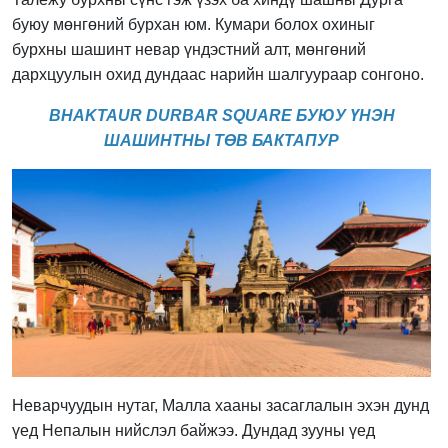
буюу мөнгөний бурхан юм. Кумари болох охиныг
бурхны шашинт невар үндэстний алт, мөнгөний
дархцуулын охид дундаас нарийн шалгуураар сонгоно.
BHAKTAUR DURBAR SQUARE БУЮУ ҮНЭН
ШАШИНТНЫ ТӨВ БАКТАПУР
Неварчуудын нутаг, Малла хааны засаглалын эхэн дунд
үед Непалын нийслэл байжээ. Дундад зууны үед