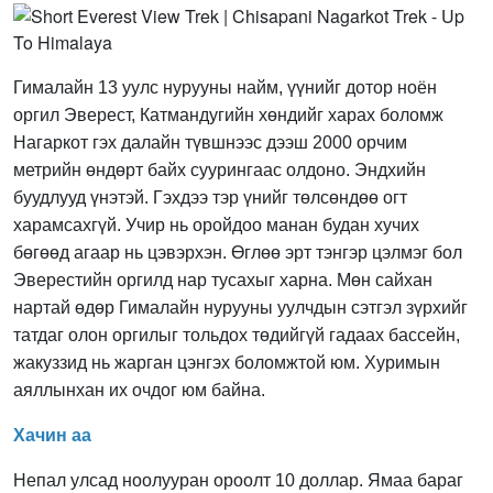
Гималайн 13 уулс нурууны найм, үүнийг дотор ноён
оргил Эверест, Катмандугийн хөндийг харах боломж
Нагаркот гэх далайн түвшнээс дээш 2000 орчим
метрийн өндөрт байх суурингаас олдоно. Эндхийн
буудлууд үнэтэй. Гэхдээ тэр үнийг төлсөндөө огт
харамсахгүй. Учир нь оройдоо манан будан хучих
бөгөөд агаар нь цэвэрхэн. Өглөө эрт тэнгэр цэлмэг бол
Эверестийн оргилд нар тусахыг харна. Мөн сайхан
нартай өдөр Гималайн нурууны уулчдын сэтгэл зүрхийг
татдаг олон оргилыг тольдох төдийгүй гадаах бассейн,
жакуззид нь жарган цэнгэх боломжтой юм. Хуримын
аяллынхан их очдог юм байна.
Хачин аа
Непал улсад ноолууран ороолт 10 доллар. Ямаа бараг