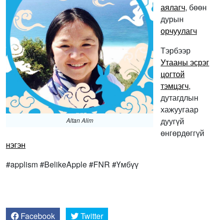
аялагч
, бөөн
дурын
орчуулагч
Тэрбээр
Утааны эсрэг
цогтой
тэмцэгч
,
дутагдлын
хажуугаар
дуугүй
Altan Alim
өнгөрдөггүй
нэгэн
#applism #BelikeApple #FNR #Үмбүү
Facebook
Twitter