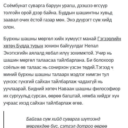
Соёмбунат суварга баруун урагш, дээшээ өгсүүр
толгойн орой дээр байна. Буддын шашинтны хувьд
заавал очих ёстой газар мөн. Энэ дүүрэгт сүм хийд
олон.
Бурхны шашны мөргөл хийх хүмүүст манай
Гэгээрлийн
хөтөч Будда турын
зохион байгуулдаг Непал
Энэтхэгийн аялалд явбал илүү зохимжтой. Учир нь
шашин мөргөл талаасаа тайлбарлана. Би болохоор
соёлын өв талаас нь сонирхон үзсэн төдий.Тэгээд ч
миний бурхны шашны талаарх мэдлэг нимгэн тул
үүнээс гүнзгий сайхан тайлбарлаж чадахгүй нь
уучлаарай. Бидний хөтөч Наваан шашны философиор
их сургуульд сурсан, өөрөө багштай, нямба хийдэг хүн
учраас ихэд сайхан тайлбарлаж өгөв.
Байгаа сүм хийд суварга шүтээнд
мөргөхдөө бус, сэтгэл дотроо өөрөө