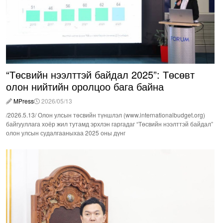
“Төсвийн нээлттэй байдал 2025”: Төсөвт
олон нийтийн оролцоо бага байна
MPress
2026/05/13
/2026.5.13/ Олон улсын төсвийн түншлэл (www.internationalbudget.org)
байгууллага хоёр жил тутамд эрхлэн гаргадаг “Төсвийн нээлттэй байдал”
олон улсын судалгааныхаа 2025 оны дүнг