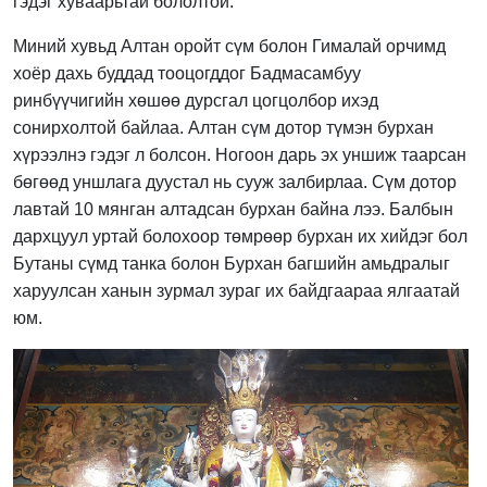
гэдэг хуваарьтай бололтой.
Миний хувьд Алтан оройт сүм болон Гималай орчимд
хоёр дахь буддад тооцогддог Бадмасамбуу
ринбүүчигийн хөшөө дурсгал цогцолбор ихэд
сонирхолтой байлаа. Алтан сүм дотор түмэн бурхан
хүрээлнэ гэдэг л болсон. Ногоон дарь эх уншиж таарсан
бөгөөд уншлага дуустал нь сууж залбирлаа. Сүм дотор
лавтай 10 мянган алтадсан бурхан байна лээ. Балбын
дархцуул уртай болохоор төмрөөр бурхан их хийдэг бол
Бутаны сүмд танка болон Бурхан багшийн амьдралыг
харуулсан ханын зурмал зураг их байдгаараа ялгаатай
юм.