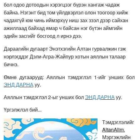
бол одоо дотоодын хэрэгцээг бүрэн хангаж чадаж
байна. Нэгэнт бид том үйлдвэрлэл олон тоогоор хийж
чадахгүй юм чинь иймэрхүү ниш зах зээл дээр сайхан
ажиллаад байхад ямар ч байсан нэг бүтэн аймгийн
эдийн засгийг босгоод л ирнэ дээ.
Дараагийн дугаарт Энэтхэгийн Алтан гурвалжин гэж
нэрлэгддэг Дэли-Агра-Жайпур хотын аяллын талаар
бичнэ.
Өмнө дугаарууд: Аяллын тэмдэглэл 1-ийг унших бол
ЭНД ДАРНА
уу.
Аяллын тэмдэглэл 2-ыг унших бол
ЭНД ДАРНА
уу.
Үргэлжлэл бий...
Тэмдэглэлийг
AltanAlim
.
Мэргэжлийн