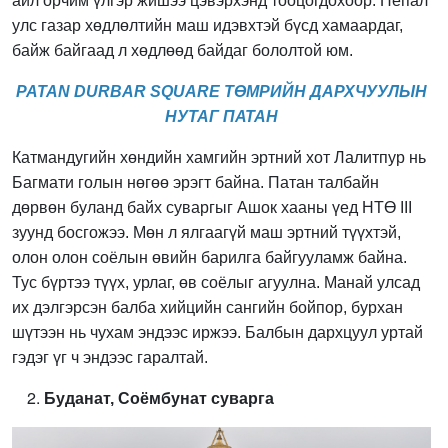
айл орчим үлгэр жишээ цэвэрхэнд тооцогдохоор. Непал
улс газар хөдлөлтийн маш идэвхтэй бүсд хамаардаг,
байж байгаад л хөдлөөд байдаг бололтой юм.
PATAN DURBAR SQUARE ТӨМРИЙН ДАРХЧУУЛЫН
НУТАГ ПАТАН
Катмандугийн хөндийн хамгийн эртний хот Лалитпур нь
Багмати голын нөгөө эрэгт байна. Патан талбайн
дөрвөн буланд байх суваргыг Ашок хааны үед НТӨ III
зуунд босгожээ. Мөн л ялгаагүй маш эртний түүхтэй,
олон олон соёлын өвийн барилга байгууламж байна.
Тус бүртээ түүх, урлаг, өв соёлыг агуулна. Манай улсад
их дэлгэрсэн балба хийцийн сангийн бойпор, бурхан
шүтээн нь чухам эндээс иржээ. Балбын дархцуул уртай
гэдэг үг ч эндээс гаралтай.
Буданат, Соёмбунат суварга