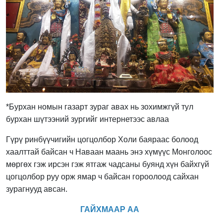
*Бурхан номын газарт зураг авах нь зохимжгүй тул
бурхан шүтээний зургийг интернетээс авлаа
Гүрү ринбүүчигийн цогцолбор Холи баяраас болоод
хаалттай байсан ч Наваан маань энэ хүмүүс Монголоос
мөргөх гэж ирсэн гэж ятгаж чадсаны буянд хүн байхгүй
цогцолбор руу орж ямар ч байсан гороолоод сайхан
зурагнууд авсан.
ГАЙХМААР АА