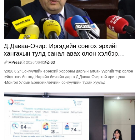
Д.Даваа-Очир: Иргэдийн сонгох эрхийг
хангахын тулд санал авах олон хэлбэр
нэвтрүүлэх шаардлагатай
MPress
2026/06/02
63
/2026.6.2/ Сонгуулийн ерөнхий хорооны даргын албан үүргийг түр орлон
гүйцэтгэгч бөгөөд Нарийн бичгийн дарга Д.Даваа-Очиртой ярилцлаа.
-Монгол Улсын Ерөнхийлөгчийн сонгуулийн тухай хуульд