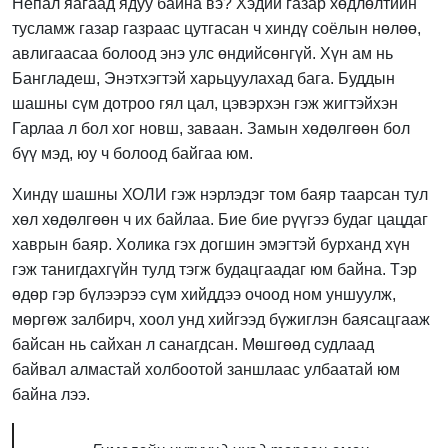
Непал яагаад ядуу байна вэ? Хэдий газар хөдлөлтийн
тусламж газар газраас цутгасан ч хиндү соёлын нөлөө,
авлигаасаа болоод энэ улс өндийсөнгүй. Хүн ам нь
Бангладеш, Энэтхэгтэй харьцуулахад бага. Буддын
шашны сүм дотроо гял цал, цэвэрхэн гэж жигтэйхэн
Гарлаа л бол хог новш, заваан. Замын хөдөлгөөн бол
бүү мэд, юу ч болоод байгаа юм.
Хиндү шашны ХОЛИ гэж нэрлэдэг том баяр таарсан тул
хөл хөдөлгөөн ч их байлаа. Бие бие рүүгээ будаг цацдаг
хаврын баяр. Холика гэх догшин эмэгтэй бурханд хүн
гэж танигдахгүйн тулд тэгж будацгаадаг юм байна. Тэр
өдөр гэр бүлээрээ сүм хийддээ очоод ном уншуулж,
мөргөж залбирч, хоол унд хийгээд бүжиглэн баясацгааж
байсан нь сайхан л санагдсан. Мөшгөөд судлаад
байвал алмастай холбоотой заншлаас улбаатай юм
байна лээ.