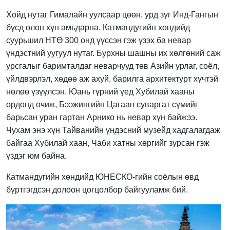
Хойд нутаг Гималайн уулсаар цөөн, урд зүг Инд-Гангын
бүсд олон хүн амьдарна. Катмандугийн хөндийд
суурьшил НТӨ 300 онд үүссэн гэж үзэх ба невар
үндэстний уугуул нутаг. Бурхны шашны их хөлгөний саж
урсгалыг баримталдаг неварчууд төв Азийн урлаг, соёл,
үйлдвэрлэл, хөдөө аж ахуй, барилга архитектурт хүчтэй
нөлөө үзүүлсэн. Юань гүрний үед Хубилай хааны
ордонд очиж, Бээжингийн Цагаан суваргат сүмийг
барьсан уран гартан Арнико нь невар хүн байжээ.
Чухам энэ хүн Тайванийн үндэсний музейд хадгалагдаж
байгаа Хубилай хаан, Чаби хатны хөргийг зурсан гэж
үздэг юм байна.
Катмандугийн хөндийд ЮНЕСКО-гийн соёлын өвд
бүртгэгдсэн долоон цогцолбор байгууламж бий.