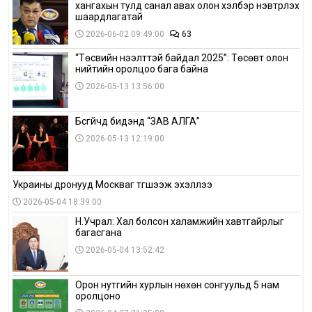
хангахын тулд санал авах олон хэлбэр нэвтрүүлэх
шаардлагатай
2026-06-02 09:49:00
63
“Төсвийн нээлттэй байдал 2025”: Төсөвт олон
нийтийн оролцоо бага байна
2026-05-13 13:56:00
Бүсгүйчүүд бидэнд “ЗАВ АЛГА”
2026-05-13 12:19:00
Украины дронууд Москваг түгшээж эхэллээ
2026-05-04 18:39:00
Н.Учрал: Хал болсон халамжийн хавтгайрлыг
багасгана
2026-05-04 13:52:42
Орон нутгийн хурлын нөхөн сонгуульд 5 нам
оролцоно