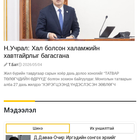
Н.Учрал: Хал болсон халамжийн
хавтгайрлыг багасгана
Т.Бат
2026/05/04
Жил бүрийн тавдугаар сарын хоёр дахь долоо хоногийг “ТАТВАР
ТӨЛӨГЧДИЙН ӨДРҮҮД” болгон зохион байгуулдаг. Монголын татварын
алба 27 дахь жилдээ “ХЭРЭГЦЭЭНД ҮНДЭСЛЭСЭН ЗӨВЛӨГЧ
Мэдээлэл
Шинэ
Их уншилттай
Д.Даваа-Очир: Иргэдийн сонгох эрхийг