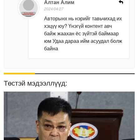
Алтан Алим
2024/04/27
Авторынх нь нэрийг тавьчихад их
хэцүү юу? Үнэгүй контент авч
байж жаахан ёс зүйтэй баймаар
юм Удаа дараа ийм асуудал болж
байна
Төстэй мэдээллүүд: