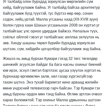
Уг талбайд олон бурхдад зориулсан мөргөлийн сүм
хийд, байгууламж байна. Уг талбайд байгаа архитектур
байгууламж бүгд түүхтэй, тус бүртээ өөр өөр, сонин
содон, хийц уртай. Малла угсааны хаад (XII-XVIII зуун)
болон гурха хаан Шахын угсааныхан 2008 он хүртэл уг
талбайгаас улс орноо удирдаж байжээ. Непалын түүх,
соёлыг ойлгоё гэвэл уг талбайгаас аяллаа эхлүүлэх нь
зөв. Хиндү шашны төрөл бүрийн бурхдад зориулсан
шүтээн, сүм, хийдийн цогцолбор байгууламж энд байна.
Жишээ нь амьд бурхан Кумари гэхэд 32 төгс төгөлдөр
шинжийг агуулсан байдаг ба бага насны охиныг биений
юм ирэх, эсхүл гэмтэл бэртлээс цусаа үзүүлэх хүртэл нь
бурхнаар өргөмжлөн залж, хөл газар хүргэхгүйгээр
тахин шүтнэ. Энэ тухай баримтат кино арваад жилийн
өмнө үндэсний телевизээр гарч байсан. Тэр Кумари гэх
амьд бурхны ордон мөн тэнд байна. Өглөө эртлэн очвол
харах боломжтой. Тэр охиныг Малла удмынхны шүтээн
Талежу бурхны сүнс гэж үзэх ба хиндү шашны Дурга