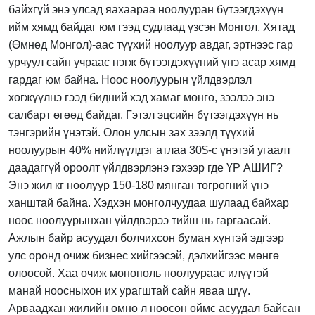
байхгүй энэ улсад яахаараа ноолууран бүтээгдэхүүн
ийм хямд байдаг юм гээд судлаад үзсэн Монгол, Хятад
(Өмнөд Монгол)-аас түүхий ноолуур авдаг, эртнээс гар
урчуул сайн учраас нэгж бүтээгдэхүүний үнэ асар хямд
гардаг юм байна. Ноос ноолуурын үйлдвэрлэл
хөгжүүлнэ гээд бидний хэд хамаг мөнгө, зээлээ энэ
салбарт өгөөд байдаг. Гэтэл эцсийн бүтээгдэхүүн нь
тэнгэрийн үнэтэй. Олон улсын зах зээлд түүхий
ноолуурын 40% нийлүүлдэг атлаа 30$-с үнэтэй угаалт
даадаггүй ороолт үйлдвэрлэнэ гэхээр где ҮР АШИГ?
Энэ жил кг ноолуур 150-180 мянган төгрөгний үнэ
ханштай байна. Хэдхэн монголчуудаа шулаад байхар
ноос ноолуурынхан үйлдвэрээ тийш нь гаргаасай.
Ажлын байр асуудал болчихсон буман хүнтэй эдгээр
улс оронд очиж бизнес хийгээсэй, дэлхийгээс мөнгө
олоосой. Хаа очиж монополь ноолуураас илүүтэй
манай ноосныхон их урагштай сайн яваа шүү.
Арваадхан жилийн өмнө л ноосон оймс асуудал байсан