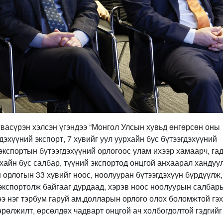
васүрэн хэлсэн үгэндээ “Монгол Улсын хувьд өнгөрсөн оны
дэхүүний экспорт, 7 хувийг уул уурхайн бус бүтээгдэхүүний
экспортын бүтээгдэхүүний орлогоос улам ихээр хамаарч, га
хайн бус салбар, түүний экспортод онцгой анхаарал хандуу
н орлогын 33 хувийг ноос, ноолууран бүтээгдэхүүн бүрдүүлж,
экспортолж байгааг дурдаад, хэрэв ноос ноолуурын салбар
э нэг тэрбум гаруй ам.долларын орлого олох боломжтой гэх
өрөлжилт, өрсөлдөх чадварт онцгой ач холбогдолтой гэдгийг