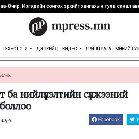
аа-Очир: Иргэдийн сонгох эрхийг хангахын тулд санал ава
ТЕХНОЛОГИ
ДЭЛХИЙД
ВИДЕО
ЯРИЛЦЛАГА
МИНИЙ ТУ
болно.
т ба нийлүүлэлтийн сүлжээний
 боллоо
Facebook
T
г
0