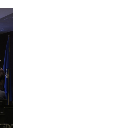
Иргэдийн
төлөөлөгчдийн хурлын
2026 оны нөхөн сонгууль
6 дугаар сарын 21-нд
2026-03-05 11:36:28
болно
Д.Тэгшбаяр: НҮБ-ын
тогтоол санаачилж,
батлуулсан нь Монгол
Улсын манлайллыг олон
2026-03-04 09:00:00
улсад таниулсан
Ерөнхийлөгч өө, жоомоо
алах гээд байшингаа
шатаав!
2026-02-27 16:40:00
2
Улс төрийн намуудын
2025 оны тайлан олон
нийтэд ил боллоо
2026-02-27 14:48:26
ХОРИОТОЙ!
2026-02-25 13:40:04