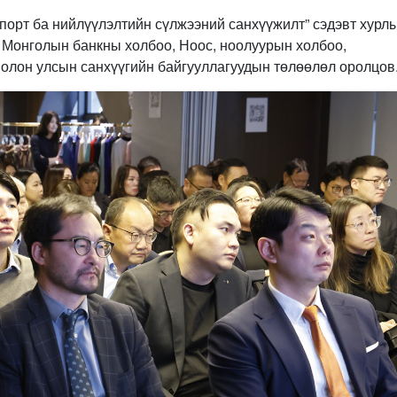
порт ба нийлүүлэлтийн сүлжээний санхүүжилт” сэдэвт хурл
д Монголын банкны холбоо, Ноос, ноолуурын холбоо,
 олон улсын санхүүгийн байгууллагуудын төлөөлөл оролцов