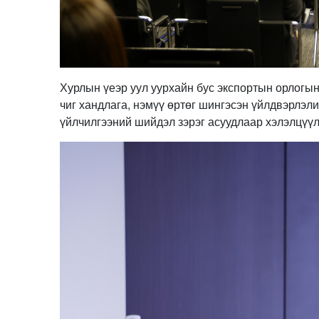
Хурлын үеэр уул уурхайн бус экспортын орлогын
чиг хандлага, нэмүү өртөг шингэсэн үйлдвэрлэл
үйлчилгээний шийдэл зэрэг асуудлаар хэлэлцүүл