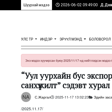
2026-06-02 09:49:00
Д.Дав
Шуурхай мэдээ
УЛС ТӨР
ИНДЭР
ЭРҮҮЛ МЭНД
БОЛОВСРОЛ
Энэ мэдээ хуучирсан буюу 2025/11/17-нд нийтлэгдсэн мэдээ 
“Уул уурхайн бус экспор
санхүүжилт” сэдэвт хурал
С.Жаргал
2025-11-17 13:02:23
Эдийн заса
/2025.11.17/