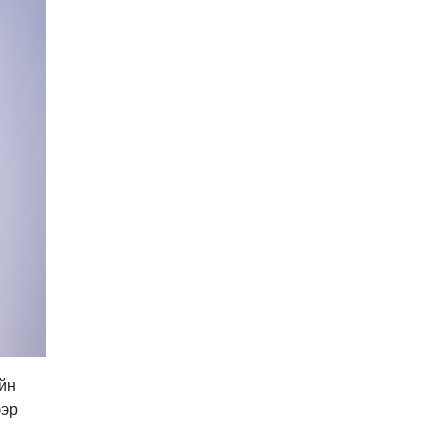
Хятад-Төвөдийн
асуудал: Далай лам ба Х
Богд
2026-01-20 11:30:00
Намын үйл ажиллагаа,
санхүүгийн ил тод
байдлыг сайжруулах
замаар авлигаас
2026-01-19 14:15:00
урьдчилан сэргийлэхэд
хамтран ажиллана
Х.Нямбаатарыг
огцруулах эрх мэдэл
Г.Занданшатар болон
НИТХ-д бий
2026-01-19 13:30:00
1
У.Отгонбаяр тэргүүтэй
“ардчилалд
заналхийлэгч” УИХ-ын
гишүүд
2026-01-12 10:00:00
2
йн
Моксватаймс: 2026 онд
ээр
“Дайн, өсөлтгүй эдийн
засаг, өндөр татвар”