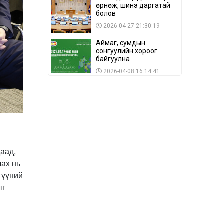
өрнөж, шинэ даргатай
болов
2026-04-27 21:30:19
Аймаг, сумдын
сонгуулийн хороог
байгуулна
2026-04-08 16:14:41
Сонгуулийн хуулийн
зөрчил, шалгах,
шийдвэрлэх
ажиллагааны талаар
2026-04-08 16:09:26
хэлэлцлээ
“Дэлхийн мөнгөний
долоо хоног-2026” аян
даад,
Төв аймагт үргэлжилж
байна
лах нь
2026-04-03 12:00:00
 үүний
BTS-ийн тоглолтыг
ыг
Netflix дэлхий даяар
шууд дамжуулна
2026-03-08 16:04:00
14