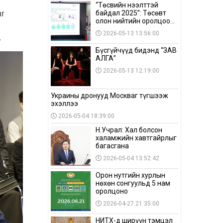
“Төсвийн нээлттэй
ыг
байдал 2025”: Төсөвт
олон нийтийн оролцоо
бага байна
2026-05-13 13:56:00
.
Бүсгүйчүүд бидэнд “ЗАВ
АЛГА”
2026-05-13 12:19:00
Украины дронууд Москваг түгшээж
эхэллээ
2026-05-04 18:39:00
Н.Учрал: Хал болсон
халамжийн хавтгайрлыг
багасгана
2026-05-04 13:52:42
Орон нутгийн хурлын
нөхөн сонгуульд 5 нам
оролцоно
2026-04-27 21:35:00
НИТХ-д ширүүн тэмцэл