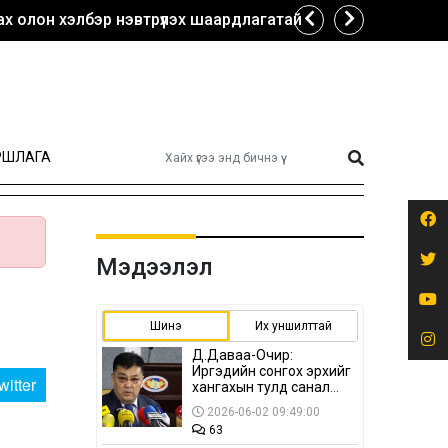
х олон хэлбэр нэвтрүүлэх шаардлагатай
РШЛАГА
Мэдээлэл
Шинэ
Их уншилттай
Д.Даваа-Очир:
Иргэдийн сонгох эрхийг
witter
хангахын тулд санал
авах олон хэлбэр
2026-06-02 09:49:00
нэвтрүүлэх
63
шаардлагатай