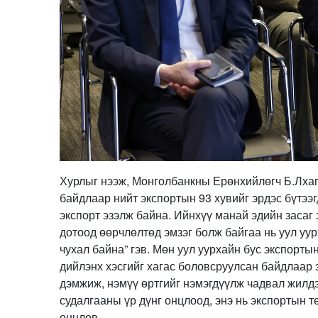
Хурлыг нээж, Монголбанкны Ерөнхийлөгч Б.Лхаг
байдлаар нийт экспортын 93 хувийг эрдэс бүтээг
экспорт эзэлж байна. Ийнхүү манай эдийн засаг 
дотоод өөрчлөлтөд эмзэг болж байгаа нь уул уур
чухал байна” гэв. Мөн уул уурхайн бус экспорты
дийлэнх хэсгийг хагас боловсруулсан байдлаар 
дэмжиж, нэмүү өртгийг нэмэгдүүлж чадвал жилдэ
судалгааны үр дүнг онцлоод, энэ нь экспортын т
онцлов.