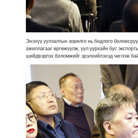
Энэхүү уулзалтын зорилго нь бодлого боловсру
ажиллагааг өргөжүүлж, уул уурхайн бус экспорт
шийдвэрлэх боломжийг эрэлхийлэхэд чиглэж ба