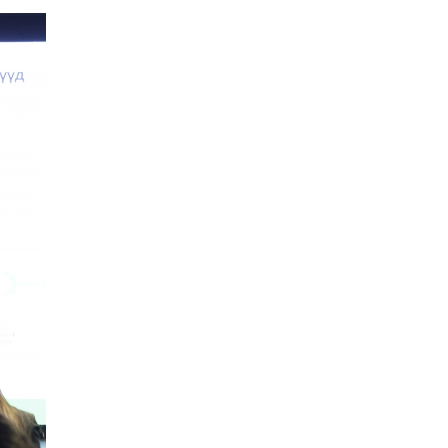
2026-01-06 14:05:00
УЧИРТАЙ: Венесуэлийн
Ерөнхийлөгч Н.Мадурог
АНУ барьчихсан нь ямар
учиртай юм бэ?
2026-01-04 19:00:00
2026 онд витамин,
нүүрний чийгшүүлэгч,
пробиотик зэрэгт МӨНГӨ
ҮРЭХЭЭ ЗОГСОО!
2026-01-02 11:40:00
ШИЙДВЭР: Татварын
багц хуулийн
шинэчлэлийг УИХ-д
өргөн мэдүүлэхээр
2025-12-24 20:01:14
тогтлоо
Хавдар судлалын
үндэсний төв мэс
заслын эмчилгээндээ
робот ашиглахаар зэхэж
2025-12-23 10:36:32
байна
Ардчилсан намын
санхүүгийн тайлан ИЛ
БУС, ихэнх нам албан
ёсны сайтгүй