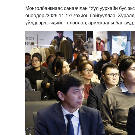
Монголбанкнаас санаачлан “Уул уурхайн бус экс
өнөөдөр /2025.11.17/ зохион байгууллаа. Хурал
үйлдвэрлэгчдийн төлөөлөл, арилжааны банкууд,