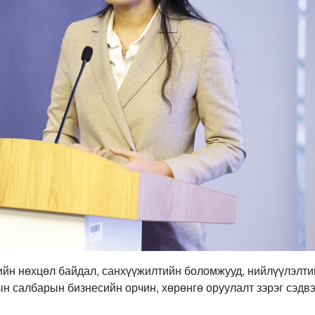
ийн нөхцөл байдал, санхүүжилтийн боломжууд, нийлүүлэлти
н салбарын бизнесийн орчин, хөрөнгө оруулалт зэрэг сэдв