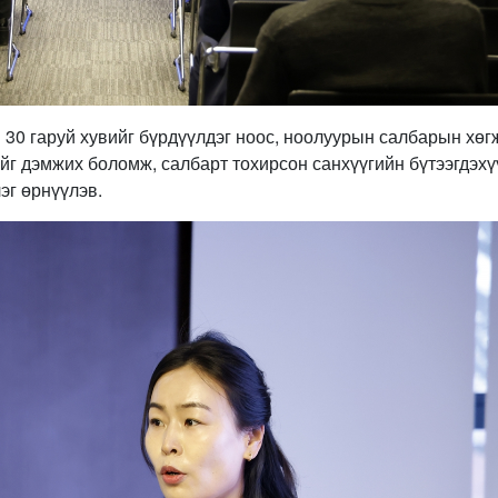
 30 гаруй хувийг бүрдүүлдэг ноос, ноолуурын салбарын хө
ийг дэмжих боломж, салбарт тохирсон санхүүгийн бүтээгдэхү
эг өрнүүлэв.