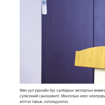
Мөн уул уурхайн бус салбарын экспортын өнөөг
сүлжээний санхүүжилт, Монголын ноос ноолууры
илтгэл тавьж, хэлэлцүүллээ.