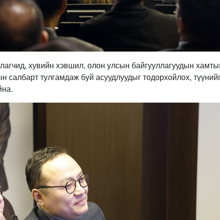
улагчид, хувийн хэвшил, олон улсын байгууллагуудын хамты
ын салбарт тулгамдаж буй асуудлуудыг тодорхойлох, түүний
йна.