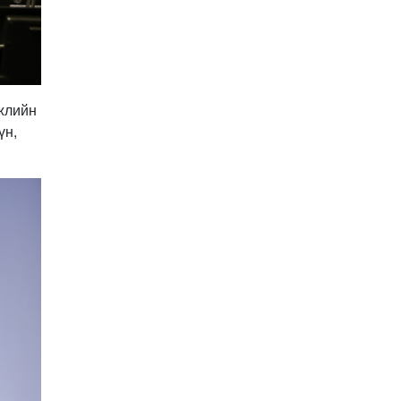
Улстөрд хэн мөнгө
төлдөг вэ буюу
мөнгөний мөрийг
цахимаар мөшгих нь
2026-02-11 15:09:00
СЕХ: Улс төрийн 6 намыг
гжлийн
идэвхгүйд тооцуулах
үн,
асуудлаар Дээд шүүхэд
мэдээлэл хүргүүлнэ
2026-02-11 11:50:00
Эпштэйний файлууд:
Х.Баттулгатай
холбоотой имэйлийн
илэрцүүд олдлоо
2026-02-03 10:30:00
Улс төрийн нам ЯАГААД
ХЭРЭГТЭЙ вэ?
2026-02-02 12:00:00
Ерөнхий сайд
Г.Занданшатар Монгол
Улсыг ямар
байгууллагат нэгтгэв?
2026-01-23 13:59:00