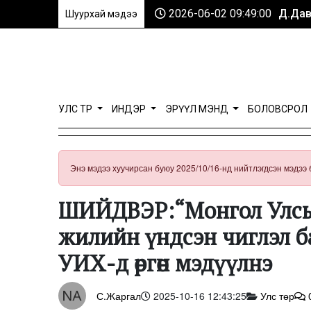
2026-06-02 09:49:00
Д.Дав
Шуурхай мэдээ
УЛС ТӨР
ИНДЭР
ЭРҮҮЛ МЭНД
БОЛОВСРОЛ
Энэ мэдээ хуучирсан буюу 2025/10/16-нд нийтлэгдсэн мэдээ 
ШИЙДВЭР:“Монгол Улсыг
жилийн үндсэн чиглэл ба
УИХ-д өргөн мэдүүлнэ
С.Жаргал
2025-10-16 12:43:25
Улс төр