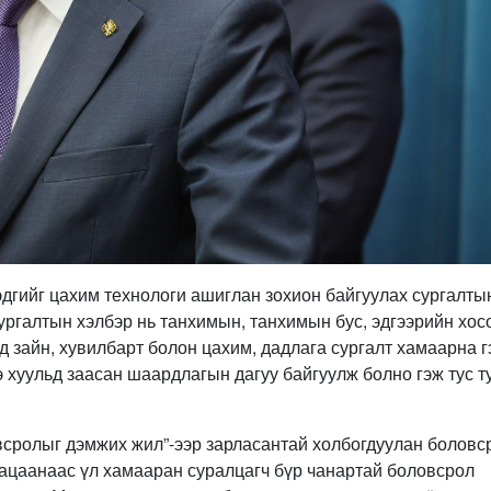
дгийг цахим технологи ашиглан зохион байгуулах сургалты
ургалтын хэлбэр нь танхимын, танхимын бус, эдгээрийн хос
д зайн, хувилбарт болон цахим, дадлага сургалт хамаарна г
хуульд заасан шаардлагын дагуу байгуулж болно гэж тус т
всролыг дэмжих жил”-ээр зарласантай холбогдуулан боловс
угацаанаас үл хамааран суралцагч бүр чанартай боловсрол