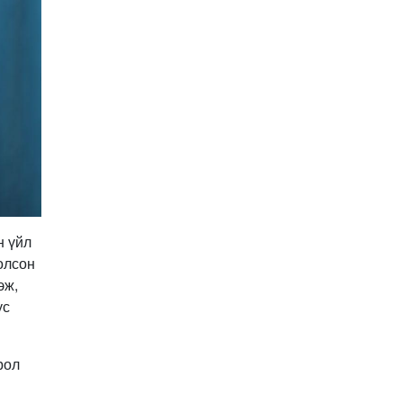
Иргэдийн
төлөөлөгчдийн хурлын
2026 оны нөхөн сонгууль
6 дугаар сарын 21-нд
2026-03-05 11:36:28
болно
Д.Тэгшбаяр: НҮБ-ын
тогтоол санаачилж,
батлуулсан нь Монгол
Улсын манлайллыг олон
2026-03-04 09:00:00
улсад таниулсан
Ерөнхийлөгч өө, жоомоо
алах гээд байшингаа
шатаав!
2026-02-27 16:40:00
2
н үйл
Улс төрийн намуудын
олсон
2025 оны тайлан олон
эж,
нийтэд ил боллоо
ус
2026-02-27 14:48:26
ХОРИОТОЙ!
рол
2026-02-25 13:40:04