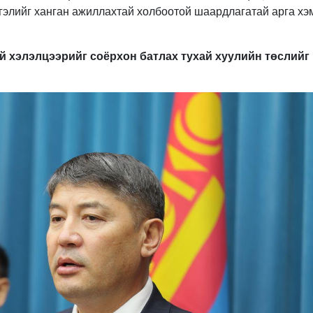
гэлийг ханган ажиллахтай холбоотой шаардлагатай арга хэ
й хэлэлцээрийг соёрхон батлах тухай хуулийн төслийг