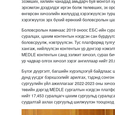
эзэмших, хилийн чанадад амьдарч буй монгол хүү
эрхэмлэн дээдэлдэг иргэн болж төлөвших, эх ор
өнгөрсөн хичээлийн жилүүдэд хэрэгжүүлсэн тур
хэрэгжүүлэх эрх бүхий ерөнхий боловсролын цах
Боловсролын яамнаас 2019 оноос ЕБС-ийн сурал
суралцах, цахим контентын нэгдсэн сан бүрдүү
боловсруулж, нэвтрүүлсэн. Тус платформд тулг
хангаж, нийлүүлсэн контентын үр дүнгээр нэмэ
MEDLE контентын санд ээлжит хичээл, сурах бичи
ур чадвар олгох хичээл зэрэг ангиллаар нийт 20
Бүлэг дүүргэлт, багшийн хүрэлцээгүй байдлаас 
дунд үүсдэг бэрхшээлийг арилгах, тэдэнд сонгон
сургуулийн үйл ажиллагааг 2022-2023 оны хич
төвийн дэргэд MEDLE сургалтын нэгдсэн платфо
нийт 17,453 суралцагч цахим сургуульд суралцс
суудалтай ахлах сургуульд шилжүүлэн тооцоход 2