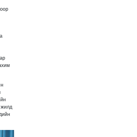
Улстөрд хэн мөнгө
гоор
төлдөг вэ буюу
мөнгөний мөрийг
цахимаар мөшгих нь
2026-02-11 15:09:00
СЕХ: Улс төрийн 6 намыг
а
идэвхгүйд тооцуулах
асуудлаар Дээд шүүхэд
мэдээлэл хүргүүлнэ
2026-02-11 11:50:00
аар
Эпштэйний файлууд:
цахим
Х.Баттулгатай
холбоотой имэйлийн
илэрцүүд олдлоо
2026-02-03 10:30:00
ын
Улс төрийн нам ЯАГААД
м
ХЭРЭГТЭЙ вэ?
ийн
2026-02-02 12:00:00
 жилд
хдийн
Ерөнхий сайд
Г.Занданшатар Монгол
Улсыг ямар
байгууллагат нэгтгэв?
2026-01-23 13:59:00