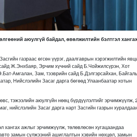
өлгөөний аюулгүй байдал, өвөлжилтийн бэлтгэл ханга
Засгийн газраас өгсөн үүрэг, даалгаврын хэрэгжилтийн явц
 сайд Ж.Энхбаяр, Эрчим хүчний сайд Б.Чойжилсүрэн, Хот
Э.Бат-Амгалан, Зам, тээврийн сайд Б.Дэлгэрсайхан, Байгал
аатар, Нийслэлийн Засаг дарга бөгөөд Улаанбаатар хотын
х өвс, тэжээлийн аюулгүйн нөөц бүрдүүлэлтийг эрчимжүүлж, 
маг, нийслэлийн Засаг дарга нарт Засгийн газрын хуралдаа
л хангах ажлыг эрчимжүүлж, төлөвлөсөн хугацаандаа
 авто замын сүлжээний ашиглалтын хэвийн нөхцөл, замын