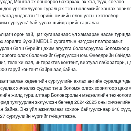
хдэд Монгол эх орноороо бахархах, эх хэл, түүх, соёлоо
ондоо үргэлжлүүлэн суралцах тэгш боломжийг хангах зорил
шлагад үндэслэн “Төрийн өмчийн олон улсын хөтөлбөр
им сургууль” байгуулах шийдвэрийг гаргалаа.
цагч орон зай, цаг хугацаанаас үл хамааран насан туршда
лэх зорилго бүхий MEDLE сургалтын нэгдсэн платформыг
уурлан багш бүрийг цахим агуулга боловсруулах боломжоор
лт орлого олох боломжийг бүрдүүлсэн юм. Өнөөдрийн байдл
г, теле хичээл, интерактив контент, виртуал лаборатори, 
,000 гаруй контент байршаад байна.
шалтгаалан хөдөөгийн сургуулийн ахлах ангийн суралцагчд
 судлах хичээлээ судлах тэгш боломж олгох зорилгоор цахи
ээлийн жилд туршилтаар Боловсролын мэдээллийн технолог
рмд тулгуурлан эхлүүлсэн бөгөөд 2024-2025 оны хичээлийн
ан байна. Энэ үйл ажиллагааг зохион байгуулснаар 640 хүү
7 сургуулийн үүргийг гүйцэтгэжээ.