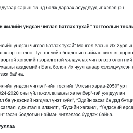
вдугаар сарын 15-нд болж дараах асуудлуудыг хэлэлцэн
ан жилийн үндсэн чиглэл батлах тухай” тогтоолын төсл
илийн үндсэн чиглэл батлах тухай” Монгол Улсын Их Хурлы
лэхээр тогтлоо. Тус төслийн бодлогын найман чиглэл, дөрв
гтвортой хөгжлийн зорилготой уялдуулах чиглэлээр олон ний
ухааны академийн Бага болон Их чуулганаар хэлэлцүүлсэн 
үзэж байна.
илийн үндсэн чиглэл”-ийн төслийг “Алсын хараа-2050” урт
2024-2028 оны үйл ажиллагааны хөтөлбөр”-тэй уялдуулан
л ба үндэсний нэгдмэл үнэт зүйл”, “Эдийн засаг ба дэд бүтц
Засаглал, дижитал шилжилт”, “Бүсийн хөгжил”, “Үндэсний өрс
ун” гэсэн бодлогын найман чиглэлээс бүрдэж байна.
ууллаа