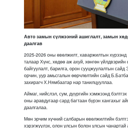
Авто замын сүлжээний ашиглалт, замын хөд
даалгав
2025-2026 оны өвөлжилт, хаваржилтын хүрээнд 
талаар Хүнс, хөдөө аж ахуй, хөнгөн үйлдвэрийн
байгуулалт, барилга, орон сууцжуулалтын сайд 
орчин, уур амьсгалын өөрчлөлтийн сайд Б.Батб
захирагч Х.Нямбаатар нар танилцууллаа.
Аймаг, нийслэл, сум, дүүргийн хэмжээнд бэлтгэ
оны аравдугаар сард багтаан бүрэн хангахыг ай
даалгалаа.
Мөн эрчим хүчний салбарын өвөлжилтийн бэлтгэ
хэрэгжүүлэх, олон улсын болон улсын чанартай