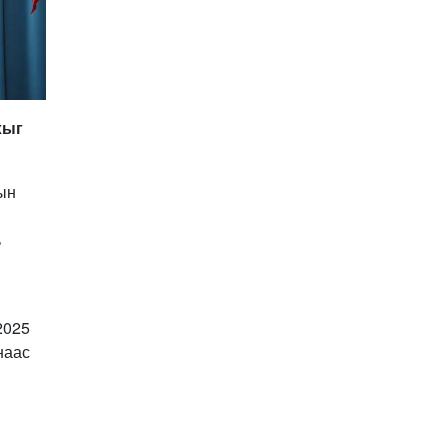
2026-01-06 14:05:00
УЧИРТАЙ: Венесуэлийн
Ерөнхийлөгч Н.Мадурог
АНУ барьчихсан нь ямар
учиртай юм бэ?
2026-01-04 19:00:00
хыг
2026 онд витамин,
нүүрний чийгшүүлэгч,
пробиотик зэрэгт МӨНГӨ
ҮРЭХЭЭ ЗОГСОО!
2026-01-02 11:40:00
ын
ШИЙДВЭР: Татварын
багц хуулийн
ь
шинэчлэлийг УИХ-д
өргөн мэдүүлэхээр
2025-12-24 20:01:14
тогтлоо
Хавдар судлалын
үндэсний төв мэс
2025
заслын эмчилгээндээ
наас
робот ашиглахаар зэхэж
2025-12-23 10:36:32
байна
Ардчилсан намын
санхүүгийн тайлан ИЛ
БУС, ихэнх нам албан
ёсны сайтгүй