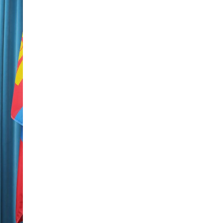
Хятад-Төвөдийн
асуудал: Далай лам ба Х
Богд
2026-01-20 11:30:00
Намын үйл ажиллагаа,
санхүүгийн ил тод
байдлыг сайжруулах
замаар авлигаас
2026-01-19 14:15:00
урьдчилан сэргийлэхэд
хамтран ажиллана
Х.Нямбаатарыг
огцруулах эрх мэдэл
Г.Занданшатар болон
НИТХ-д бий
2026-01-19 13:30:00
1
У.Отгонбаяр тэргүүтэй
“ардчилалд
заналхийлэгч” УИХ-ын
гишүүд
2026-01-12 10:00:00
2
Моксватаймс: 2026 онд
“Дайн, өсөлтгүй эдийн
засаг, өндөр татвар”