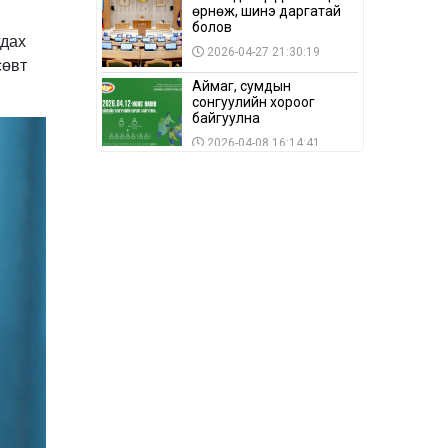
өрнөж, шинэ даргатай
болов
гдах
2026-04-27 21:30:19
сөвт
Аймаг, сумдын
сонгуулийн хороог
байгуулна
2026-04-08 16:14:41
Сонгуулийн хуулийн
зөрчил, шалгах,
шийдвэрлэх
ажиллагааны талаар
2026-04-08 16:09:26
хэлэлцлээ
“Дэлхийн мөнгөний
долоо хоног-2026” аян
Төв аймагт үргэлжилж
байна
2026-04-03 12:00:00
BTS-ийн тоглолтыг
Netflix дэлхий даяар
шууд дамжуулна
2026-03-08 16:04:00
14