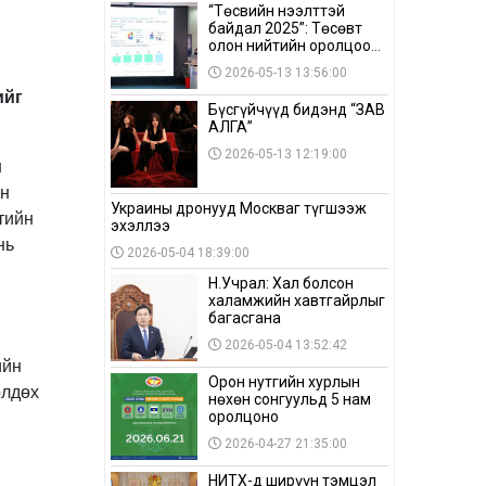
“Төсвийн нээлттэй
байдал 2025”: Төсөвт
олон нийтийн оролцоо
бага байна
2026-05-13 13:56:00
ийг
Бүсгүйчүүд бидэнд “ЗАВ
АЛГА”
2026-05-13 12:19:00
н
өн
Украины дронууд Москваг түгшээж
тийн
эхэллээ
нь
2026-05-04 18:39:00
Н.Учрал: Хал болсон
халамжийн хавтгайрлыг
багасгана
2026-05-04 13:52:42
ийн
Орон нутгийн хурлын
өлдөх
нөхөн сонгуульд 5 нам
оролцоно
2026-04-27 21:35:00
НИТХ-д ширүүн тэмцэл