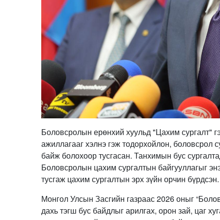
Боловсролын ерөнхий хуульд "Цахим сургалт" гэ
ажиллагааг хэлнэ гэж тодорхойлон, боловсрол с
байж болохоор тусгасан. Танхимын бус сургалта
Боловсролын цахим сургалтын байгууллагыг энэ 
тусгаж цахим сургалтын эрх зүйн орчин бүрдсэн.
Монгол Улсын Засгийн газраас 2026 оныг “Боло
дахь тэгш бус байдлыг арилгах, орон зай, цаг х