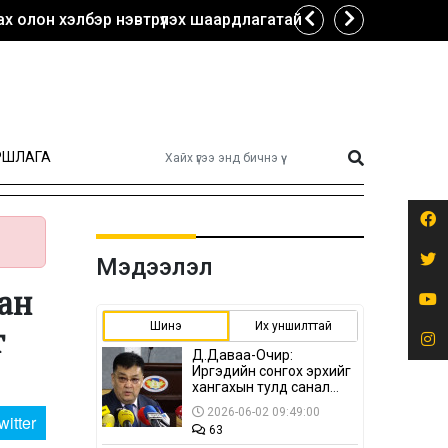
х олон хэлбэр нэвтрүүлэх шаардлагатай
РШЛАГА
Мэдээлэл
ан
Шинэ
Их уншилттай
г
Д.Даваа-Очир:
Иргэдийн сонгох эрхийг
хангахын тулд санал
авах олон хэлбэр
2026-06-02 09:49:00
witter
нэвтрүүлэх
63
шаардлагатай