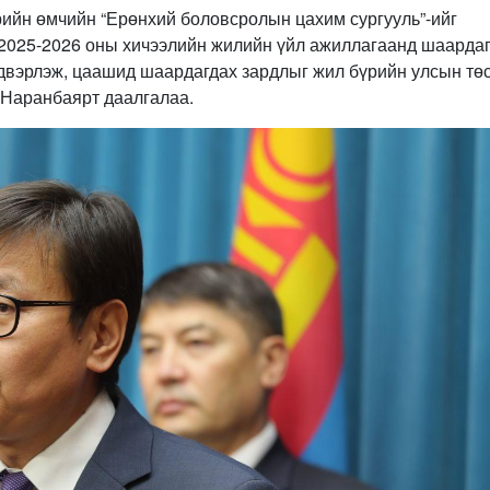
рийн өмчийн “Ерөнхий боловсролын цахим сургууль”-ийг
 2025-2026 оны хичээлийн жилийн үйл ажиллагаанд шаарда
двэрлэж, цаашид шаардагдах зардлыг жил бүрийн улсын тө
.Наранбаярт даалгалаа.