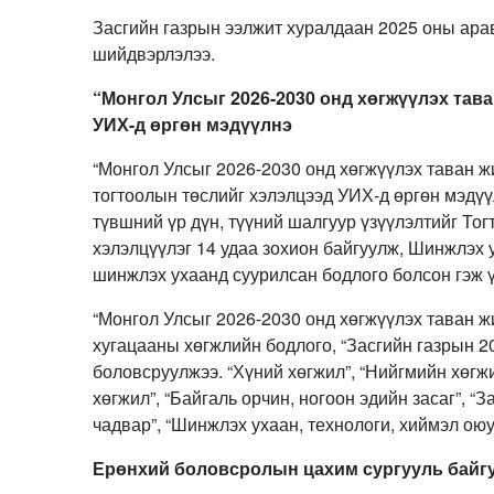
Засгийн газрын ээлжит хуралдаан 2025 оны ара
шийдвэрлэлээ.
“Монгол Улсыг 2026-2030 онд хөгжүүлэх тав
УИХ-д өргөн мэдүүлнэ
“Монгол Улсыг 2026-2030 онд хөгжүүлэх таван ж
тогтоолын төслийг хэлэлцээд УИХ-д өргөн мэдүү
түвшний үр дүн, түүний шалгуур үзүүлэлтийг То
хэлэлцүүлэг 14 удаа зохион байгуулж, Шинжлэх 
шинжлэх ухаанд суурилсан бодлого болсон гэж 
“Монгол Улсыг 2026-2030 онд хөгжүүлэх таван ж
хугацааны хөгжлийн бодлого, “Засгийн газрын 
боловсруулжээ. “Хүний хөгжил”, “Нийгмийн хөгжи
хөгжил”, “Байгаль орчин, ногоон эдийн засаг”, “
чадвар”, “Шинжлэх ухаан, технологи, хиймэл ою
Ерөнхий боловсролын цахим сургууль байг