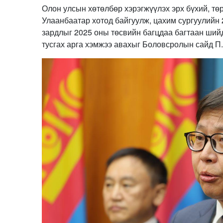
Олон улсын хөтөлбөр хэрэгжүүлэх эрх бүхий, тө
Улаанбаатар хотод байгуулж, цахим сургуулийн
зардлыг 2025 оны төсвийн багцдаа багтаан ший
тусгах арга хэмжээ авахыг Боловсролын сайд П