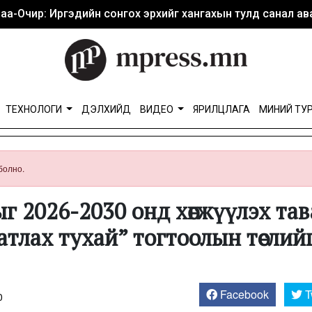
аа-Очир: Иргэдийн сонгох эрхийг хангахын тулд санал ава
ТЕХНОЛОГИ
ДЭЛХИЙД
ВИДЕО
ЯРИЛЦЛАГА
МИНИЙ ТУ
болно.
 2026-2030 онд хөгжүүлэх тав
тлах тухай” тогтоолын төслий
Facebook
T
0