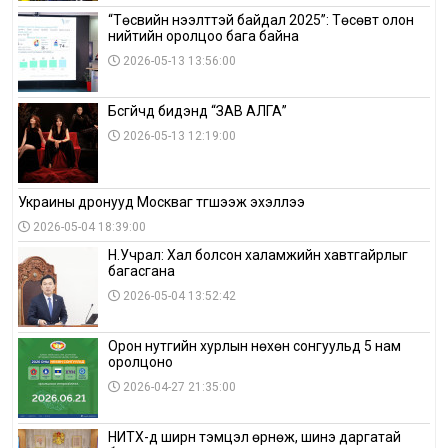
“Төсвийн нээлттэй байдал 2025”: Төсөвт олон
нийтийн оролцоо бага байна
2026-05-13 13:56:00
Бүсгүйчүүд бидэнд “ЗАВ АЛГА”
2026-05-13 12:19:00
Украины дронууд Москваг түгшээж эхэллээ
2026-05-04 18:39:00
Н.Учрал: Хал болсон халамжийн хавтгайрлыг
багасгана
2026-05-04 13:52:42
Орон нутгийн хурлын нөхөн сонгуульд 5 нам
оролцоно
2026-04-27 21:35:00
НИТХ-д ширүүн тэмцэл өрнөж, шинэ даргатай