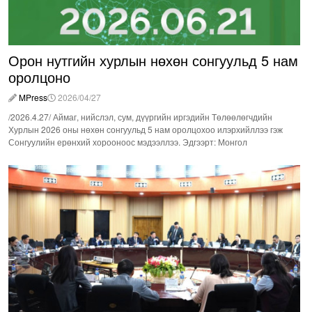
Орон нутгийн хурлын нөхөн сонгуульд 5 нам
оролцоно
MPress
2026/04/27
/2026.4.27/ Аймаг, нийслэл, сум, дүүргийн иргэдийн Төлөөлөгчдийн
Хурлын 2026 оны нөхөн сонгуульд 5 нам оролцохоо илэрхийллээ гэж
Сонгуулийн ерөнхий хорооноос мэдээллээ. Эдгээрт: Монгол