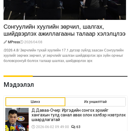
Сонгуулийн хуулийн зөрчил, шалгах,
шийдвэрлэх ажиллагааны талаар хэлэлцлээ
MPress
2026/04/08
/2026.4.8/ Зөрчлийн тухай хуулийн 17.1 дүгээр зүйлд заасан Сонгуулийн
хуулийг зөрчих зөрчил, уг зөрчлийг шалган шийдвэрлэх эрх зүйн орчныг
боловсронгуй болгох талаар шалгах, шийдвэрлэх эрх
Мэдээлэл
Шинэ
Их уншилттай
Д.Даваа-Очир: Иргэдийн сонгох эрхийг
хангахын тулд санал авах олон хэлбэр нэвтрүүлэх
шаардлагатай
2026-06-02 09:49:00
63