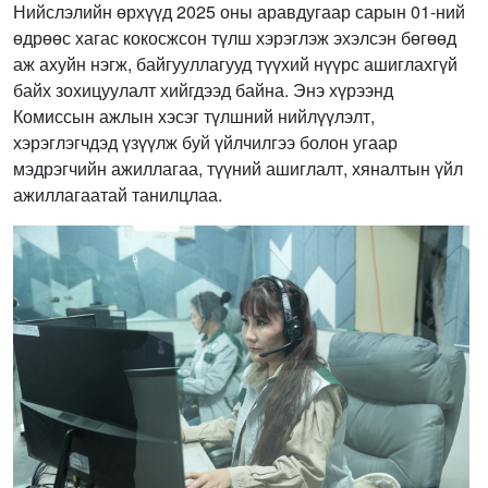
Нийслэлийн өрхүүд 2025 оны аравдугаар сарын 01-ний
өдрөөс хагас кокосжсон түлш хэрэглэж эхэлсэн бөгөөд
аж ахуйн нэгж, байгууллагууд түүхий нүүрс ашиглахгүй
байх зохицуулалт хийгдээд байна. Энэ хүрээнд
Комиссын ажлын хэсэг түлшний нийлүүлэлт,
хэрэглэгчдэд үзүүлж буй үйлчилгээ болон угаар
мэдрэгчийн ажиллагаа, түүний ашиглалт, хяналтын үйл
ажиллагаатай танилцлаа.