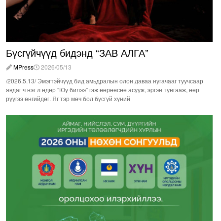
Бүсгүйчүүд бидэнд “ЗАВ АЛГА”
MPress
2026/05/13
/2026.5.13/ Эмэгтэйчүүд бид амьдралын олон даваа нугачааг туучсаар
явдаг ч нэг л өдөр “Юу билээ” гэж өөрөөсөө асууж, эргэн тунгааж, өөр
рүүгээ өнгийдөг. Яг тэр мөч бол бүсгүй хүний