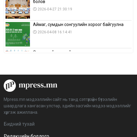
болов
2026-04-27 21:30:19
Аймаг, сумдын сонгуулийн хороог байгуулна
2026-04-08 16:14:41
Сонгуулийн хуулийн зөрчил, шалгах,
шийдвэрлэх ажиллагааны талаар хэлэлцлээ
2026-04-08 16:09:26
“Дэлхийн мөнгөний долоо хоног-2026” аян Төв
аймагт үргэлжилж байна
2026-04-03 12:00:00
Mpress.mn мэдээллийн сайт нь танд сэтгүүлзүйн бүтээлийн
шаардлага хангасан улстөр, эдийн засгийн мэдээ мэдээллийг
BTS-ийн тоглолтыг Netflix дэлхий даяар шууд
хүргэж ажиллана.
дамжуулна
2026-03-08 16:04:00
14
Бидний тухай
Редакцийн бодлого
Иргэдийн төлөөлөгчдийн хурлын 2026 оны