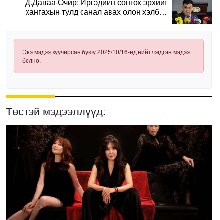
Д.Даваа-Очир: Иргэдийн сонгох эрхийг
хангахын тулд санал авах олон хэлбэр
нэвтрүүлэх шаардлагатай
Энэ мэдээ хуучирсан буюу 2025/10/16-нд нийтлэгдсэн мэдээ
болно.
Төстэй мэдээллүүд: