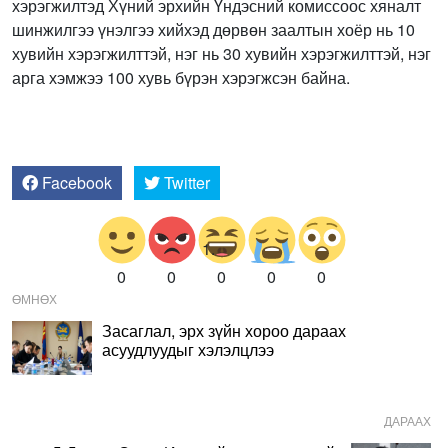
хэрэгжилтэд Хүний эрхийн Үндэсний комиссоос хяналт
шинжилгээ үнэлгээ хийхэд дөрвөн заалтын хоёр нь 10
хувийн хэрэгжилттэй, нэг нь 30 хувийн хэрэгжилттэй, нэг
арга хэмжээ 100 хувь бүрэн хэрэгжсэн байна.
Facebook
Twitter
0
0
0
0
0
ӨМНӨХ
Засаглал, эрх зүйн хороо дараах
асуудлуудыг хэлэлцлээ
ДАРААХ