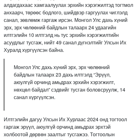
алдагдахаас хамгаалуулах эрхийн хэрэгжилтэд тогтмол
анхаарч, төрөөс бодлого, шийдвэр гаргуулах чиглэлд
санал, зөвлөмж гаргаж ирсэн. Монгол Улс дахь хүний
эрх, эрх чөлөөний байдлын талаарх 24 удаагийн
илтгэлийн 10 илтгэлд нь тус эрхийн хэрэгжилтийн
асуудлыг тусгаж, нийт 49 санал дүгнэлтийг Улсын Их
Хуралд хүргүүлсэн байна.
Монгол Улс дахь хүний эрх, эрх чөлөөний
байдлын талаарх 23 дахь илтгэлд “Эрүүл,
аюулгүй орчинд амьдрах эрхийн хэрэгжилт,
нөхцөл байдал” сэдвийг тусган боловсруулж, 14
санал хүргүүлсэн.
Илтгэлийн дагуу Улсын Их Хурлаас 2024 онд тогтоол
гаргаж эрүүл, аюулгүй орчинд амьдрах эрхтэй
холбоотой дөрвөн заалтыг тусгажээ. Тогтоолын