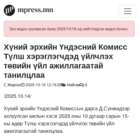
Энэ мэдээ хуучирсан буюу 2025/10/16-нд нийтлэгдсэн мэдээ болно.
Хүний эрхийн Үндэсний Комисс
Түлш хэрэглэгчдэд үйлчлэх
төвийн үйл ажиллагаатай
танилцлаа
С.Жаргал
2025-10-16 12:19:28
Нийгэм
0
/2025.10.14/
Хүний эрхийн Үндэсний Комиссын дарга Д.Сүнжидээр
ахлуулсан ажлын хэсэг 2025 оны 10 дугаар сарын 15-
ны өдөр Түлш хэрэглэгчдэд үйлчлэх төвийн үйл
ажиллагаатай танилцлаа.