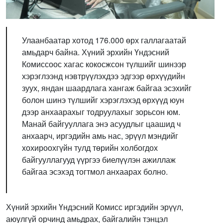
Улаанбаатар хотод 176.000 өрх галлагаатай
амьдарч байна. Хүний эрхийн Үндэсний
Комиссоос хагас кокосжсон түлшийг шинээр
хэрэглээнд нэвтрүүлэхдээ эдгээр өрхүүдийн
зуух, яндан шаардлага хангаж байгаа эсэхийг
болон шинэ түлшийг хэрэглэхэд өрхүүд юун
дээр анхаарахыг тодруулахыг зорьсон юм.
Манай байгууллага энэ асуудлыг цаашид ч
анхаарч, иргэдийн амь нас, эрүүл мэндийг
хохироохгүйн тулд төрийн холбогдох
байгууллагууд үүргээ биелүүлэн ажиллаж
байгаа эсэхэд тогтмол анхаарах болно.
Хүний эрхийн Үндэсний Комисс иргэдийн эрүүл,
аюулгүй орчинд амьдрах, байгалийн тэнцэл