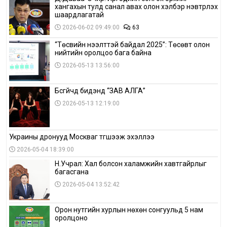
хангахын тулд санал авах олон хэлбэр нэвтрүүлэх
шаардлагатай
2026-06-02 09:49:00
63
“Төсвийн нээлттэй байдал 2025”: Төсөвт олон
нийтийн оролцоо бага байна
2026-05-13 13:56:00
Бүсгүйчүүд бидэнд “ЗАВ АЛГА”
2026-05-13 12:19:00
Украины дронууд Москваг түгшээж эхэллээ
2026-05-04 18:39:00
Н.Учрал: Хал болсон халамжийн хавтгайрлыг
багасгана
2026-05-04 13:52:42
Орон нутгийн хурлын нөхөн сонгуульд 5 нам
оролцоно