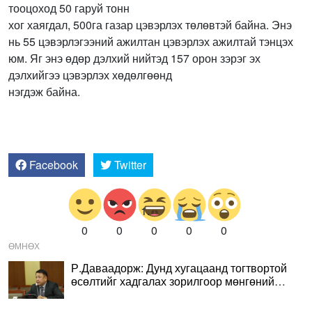
тооцоход 50 гаруй тонн
хог хаягдал, 500га газар цэвэрлэх төлөвтэй байна. Энэ
нь 55 цэвэрлэгээний ажилтан цэвэрлэх ажилтай тэнцэх
юм. Яг энэ өдөр дэлхий нийтэд 157 орон зэрэг эх
дэлхийгээ цэвэрлэх хөдөлгөөнд
нэгдэж байна.
Facebook
Twitter
0
0
0
0
0
ӨМНӨХ
Р.Даваадорж: Дунд хугацаанд тогтвортой
өсөлтийг хадгалах зорилгоор мөнгөний
бодлогын хүүг зөөлрүүлэх боломжгүй гэж
Мөнгөний бодлогын хорооны гишүүд үзсэн