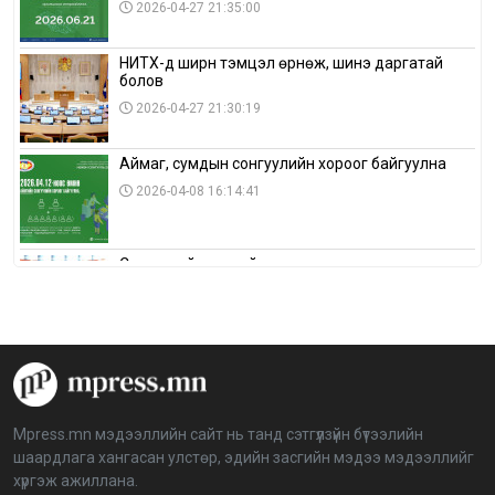
2026-04-27 21:35:00
НИТХ-д ширүүн тэмцэл өрнөж, шинэ даргатай
болов
2026-04-27 21:30:19
Аймаг, сумдын сонгуулийн хороог байгуулна
2026-04-08 16:14:41
Сонгуулийн хуулийн зөрчил, шалгах,
шийдвэрлэх ажиллагааны талаар хэлэлцлээ
2026-04-08 16:09:26
“Дэлхийн мөнгөний долоо хоног-2026” аян Төв
аймагт үргэлжилж байна
2026-04-03 12:00:00
Mpress.mn мэдээллийн сайт нь танд сэтгүүлзүйн бүтээлийн
шаардлага хангасан улстөр, эдийн засгийн мэдээ мэдээллийг
BTS-ийн тоглолтыг Netflix дэлхий даяар шууд
хүргэж ажиллана.
дамжуулна