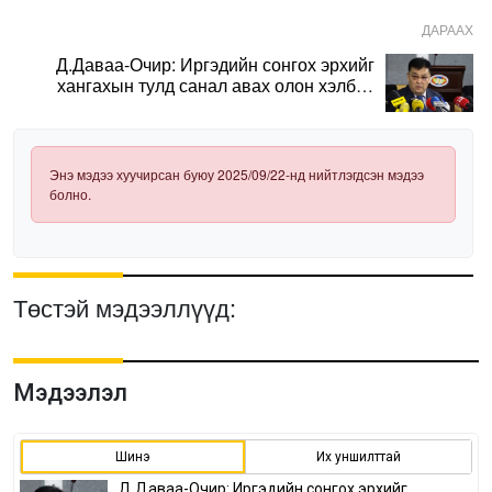
ДАРААХ
Д.Даваа-Очир: Иргэдийн сонгох эрхийг
хангахын тулд санал авах олон хэлбэр
нэвтрүүлэх шаардлагатай
Энэ мэдээ хуучирсан буюу 2025/09/22-нд нийтлэгдсэн мэдээ
болно.
Төстэй мэдээллүүд:
Мэдээлэл
Шинэ
Их уншилттай
Д.Даваа-Очир: Иргэдийн сонгох эрхийг