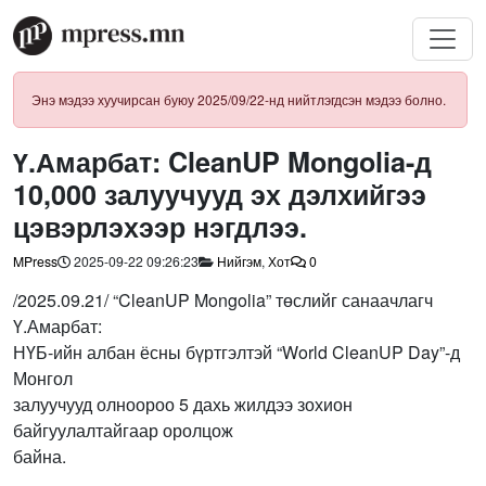
Энэ мэдээ хуучирсан буюу 2025/09/22-нд нийтлэгдсэн мэдээ болно.
Ү.Амарбат: CleanUP Mongolia-д
10,000 залуучууд эх дэлхийгээ
цэвэрлэхээр нэгдлээ.
MPress
2025-09-22 09:26:23
Нийгэм
,
Хот
0
/2025.09.21/ “CleanUP Mongolia” төслийг санаачлагч
Ү.Амарбат:
НҮБ-ийн албан ёсны бүртгэлтэй “World CleanUP Day”-д
Монгол
залуучууд олноороо 5 дахь жилдээ зохион
байгуулалтайгаар оролцож
байна.