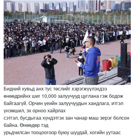
Бидний хувьд анх тус төслийг хэрэгжүүлэхдээ
өнөөдрийнх шиг 10,000 залуучууд цуглана гэж бодож
байгаагүй. Орчин үеийн залуучуудын хандлага, итгэл
үнэмшил, эх орноо хайрлах
сэтгэл, бусдыгаа хүндэтгэх зан чанар маш эерэг болсон
байна. Өнөөдөр тэд
урьдчилсан тооцоогоор буюу шуудай, хогийн уутаас