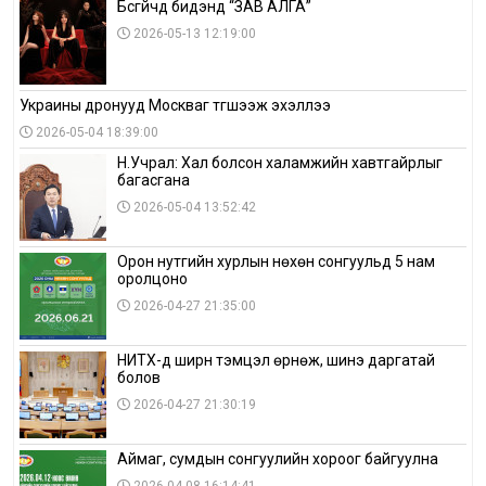
Бүсгүйчүүд бидэнд “ЗАВ АЛГА”
2026-05-13 12:19:00
Украины дронууд Москваг түгшээж эхэллээ
2026-05-04 18:39:00
Н.Учрал: Хал болсон халамжийн хавтгайрлыг
багасгана
2026-05-04 13:52:42
Орон нутгийн хурлын нөхөн сонгуульд 5 нам
оролцоно
2026-04-27 21:35:00
НИТХ-д ширүүн тэмцэл өрнөж, шинэ даргатай
болов
2026-04-27 21:30:19
Аймаг, сумдын сонгуулийн хороог байгуулна