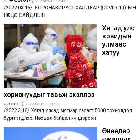
О.Отгонжаргал
2022-03-16 12:43:15
/2022.03.16/: КОРОНАВИРУСТ ХАЛДВАР (COVID-19)-ЫН
НӨХЦӨЛ БАЙДЛЫН
Хятад улс
ковидын
улмаас
хатуу
хорионуудыг тавьж эхэллээ
С.Жаргал
2022-03-16 11:37:00
/2022.3.16/ Хятад улсад мягмар гарагт 5000 тохиолдол
бүртгэгдлээ. Нөхцөл байдал хүндэрсэн
Өнөөдөр
ажиллах