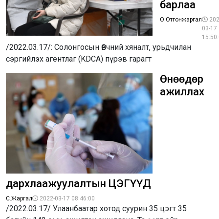
барлаа
О.Отгонжаргал
202
03-17
15:50
/2022.03.17/: Солонгосын Өвчний хяналт, урьдчилан
сэргийлэх агентлаг (KDCA) пүрэв гарагт
Өнөөдөр
ажиллах
дархлаажуулалтын ЦЭГҮҮД
С.Жаргал
2022-03-17 08:46:00
/2022.03.17/ Улаанбаатар хотод суурин 35 цэгт 35