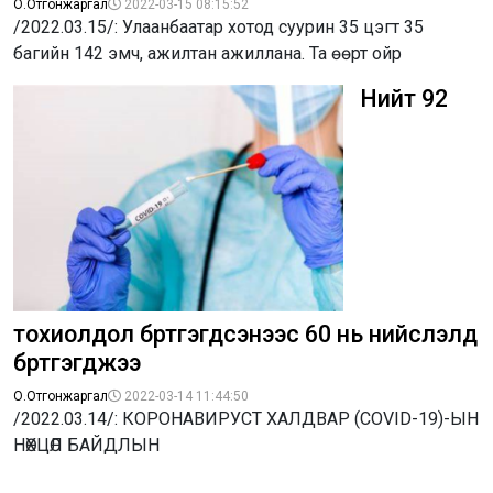
О.Отгонжаргал
2022-03-15 08:15:52
/2022.03.15/: Улаанбаатар хотод суурин 35 цэгт 35
багийн 142 эмч, ажилтан ажиллана. Та өөрт ойр
Нийт 92
тохиолдол бүртгэгдсэнээс 60 нь нийслэлд
бүртгэгджээ
О.Отгонжаргал
2022-03-14 11:44:50
/2022.03.14/: КОРОНАВИРУСТ ХАЛДВАР (COVID-19)-ЫН
НӨХЦӨЛ БАЙДЛЫН