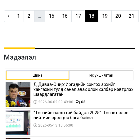
‹
1
2
...
15
16
17
18
19
20
21
Мэдээлэл
Шинэ
Их уншилттай
Д.Даваа-Очир: Иргэдийн сонгох эрхийг
хангахын тулд санал авах олон хэлбэр нэвтрүүлэх
шаардлагатай
2026-06-02 09:49:00
63
“Төсвийн нээлттэй байдал 2025”: Төсөвт олон
нийтийн оролцоо бага байна
2026-05-13 13:56:00