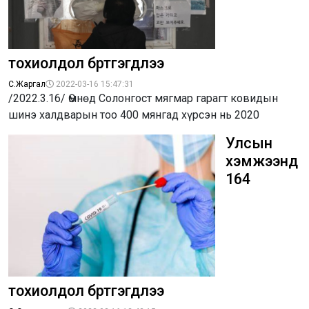
тохиолдол бүртгэгдлээ
С.Жаргал
2022-03-16 15:47:31
/2022.3.16/ Өмнөд Солонгост мягмар гарагт ковидын
шинэ халдварын тоо 400 мянгад хүрсэн нь 2020
Улсын
хэмжээнд
164
тохиолдол бүртгэгдлээ