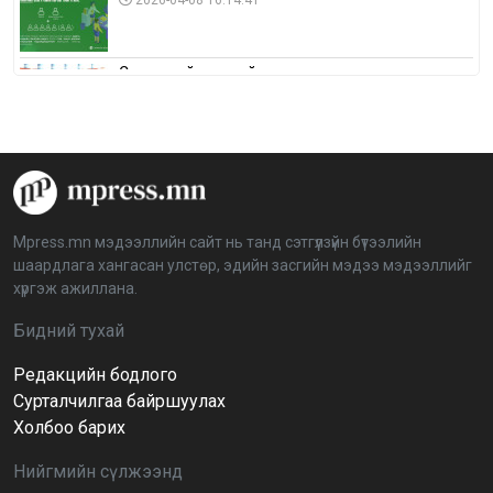
2026-04-08 16:14:41
Сонгуулийн хуулийн зөрчил, шалгах,
шийдвэрлэх ажиллагааны талаар хэлэлцлээ
2026-04-08 16:09:26
“Дэлхийн мөнгөний долоо хоног-2026” аян Төв
аймагт үргэлжилж байна
2026-04-03 12:00:00
Mpress.mn мэдээллийн сайт нь танд сэтгүүлзүйн бүтээлийн
шаардлага хангасан улстөр, эдийн засгийн мэдээ мэдээллийг
BTS-ийн тоглолтыг Netflix дэлхий даяар шууд
хүргэж ажиллана.
дамжуулна
2026-03-08 16:04:00
14
Бидний тухай
Редакцийн бодлого
Иргэдийн төлөөлөгчдийн хурлын 2026 оны
нөхөн сонгууль 6 дугаар сарын 21-нд болно
Сурталчилгаа байршуулах
2026-03-05 11:36:28
Холбоо барих
Нийгмийн сүлжээнд
Д.Тэгшбаяр: НҮБ-ын тогтоол санаачилж,
батлуулсан нь Монгол Улсын манлайллыг олон