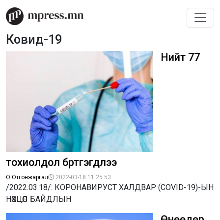
Ковид-19
Нийт 77
тохиолдол бүртгэгдлээ
О.Отгонжаргал
2022-03-18 11:25:53
/2022.03.18/: КОРОНАВИРУСТ ХАЛДВАР (COVID-19)-ЫН
НӨХЦӨЛ БАЙДЛЫН
Өнөөдөр