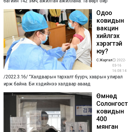
багийн 142 эмч, ажилтан ажиллана. Та өөрт ойр
Одоо
ковидын
вакцин
хийлгэх
хэрэгтэй
юу?
С.Жаргал
2022-
03-16
16:08:14
/2022.3.16/ "Халдварын тархалт буурч, хаврын улирал
ирж байна. Би хэдийнээ халдвар аваад
Өмнөд
Солонгост
ковидын
400
мянган