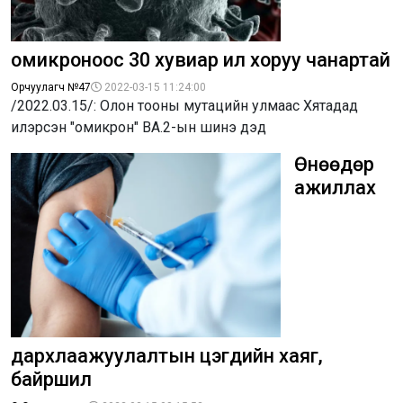
омикроноос 30 хувиар илүү хоруу чанартай
Орчуулагч №47
2022-03-15 11:24:00
/2022.03.15/: Олон тооны мутацийн улмаас Хятадад
илэрсэн "омикрон" BA.2-ын шинэ дэд
Өнөөдөр
ажиллах
дархлаажуулалтын цэгүүдийн хаяг,
байршил