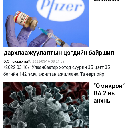
дархлаажуулалтын цэгүүдийн байршил
О.Отгонжаргал
2022-03-16 08:21:39
/2022.03.16/: Улаанбаатар хотод суурин 35 цэгт 35
багийн 142 эмч, ажилтан ажиллана. Та өөрт ойр
“Омикрон“
BA.2 нь
анхны