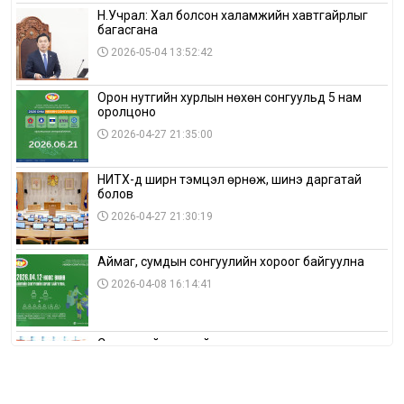
Н.Учрал: Хал болсон халамжийн хавтгайрлыг
багасгана
2026-05-04 13:52:42
Орон нутгийн хурлын нөхөн сонгуульд 5 нам
оролцоно
2026-04-27 21:35:00
НИТХ-д ширүүн тэмцэл өрнөж, шинэ даргатай
болов
2026-04-27 21:30:19
Аймаг, сумдын сонгуулийн хороог байгуулна
2026-04-08 16:14:41
Сонгуулийн хуулийн зөрчил, шалгах,
шийдвэрлэх ажиллагааны талаар хэлэлцлээ
2026-04-08 16:09:26