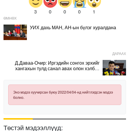
3
0
0
0
1
ӨМНӨХ
УИХ дахь МАН, АН-ын бүлэг хуралдана
ДАРААХ
Д.Даваа-Очир: Иргэдийн сонгох эрхийг
хангахын тулд санал авах олон хэлбэр
нэвтрүүлэх шаардлагатай
Энэ мэдээ хуучирсан буюу 2022/04/04-нд нийтлэгдсэн мэдээ
болно.
Төстэй мэдээллүүд: