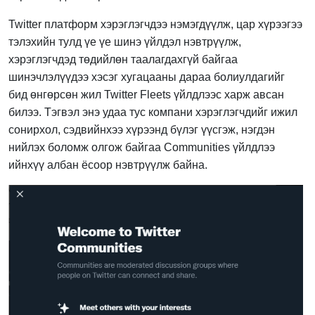
Twitter платформ хэрэглэгчдээ нэмэгдүүлж, цар хүрээгээ
тэлэхийн тулд үе үе шинэ үйлдэл нэвтрүүлж,
хэрэглэгчдэд төдийлөн таалагдахгүй байгаа
шинэчлэлүүдээ хэсэг хугацааны дараа болиулдагийг
бид өнгөрсөн жил Twitter Fleets үйлдлээс харж авсан
билээ. Тэгвэл энэ удаа тус компани хэрэглэгчдийг ижил
сонирхол, сэдвийнхээ хүрээнд бүлэг үүсгэж, нэгдэн
нийлэх боломж олгож байгаа Communities үйлдлээ
ийнхүү албан ёсоор нэвтрүүлж байна.