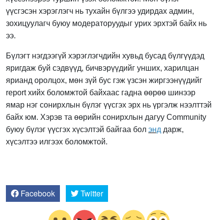
үүсгэсэн хэрэглэгч нь тухайн бүлгээ удирдах админ,
зохицуулагч буюу модераторуудыг урих эрхтэй байх нь
ээ.
Бүлэгт нэгдээгүй хэрэглэгчдийн хувьд бусад бүлгүүдэд
яригдаж буй сэдвүүд, бичвэрүүдийг унших, харилцан
ярианд оролцох, мөн зүй бус гэж үзсэн жиргээнүүдийг
report хийх боломжтой байхаас гадна өөрөө шинээр
ямар нэг сонирхлын бүлэг үүсгэх эрх нь үргэлж нээлттэй
байх юм. Хэрэв та өөрийн сонирхлын дагуу Community
буюу бүлэг үүсгэх хүсэлтэй байгаа бол
энд
дарж,
хүсэлтээ илгээх боломжтой.
Facebook
Twitter