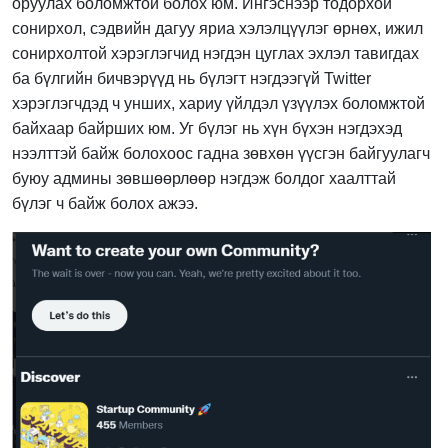
оруулах боломжтой болох юм. Ингэснээр тодорхой
сонирхол, сэдвийн дагуу яриа хэлэлцүүлэг өрнөх, ижил
сонирхолтой хэрэглэгчид нэгдэн цуглах эхлэл тавигдах
ба бүлгийн бичвэрүүд нь бүлэгт нэгдээгүй Twitter
хэрэглэгчдэд ч унших, хариу үйлдэл үзүүлэх боломжтой
байхаар байрших юм. Уг бүлэг нь хүн бүхэн нэгдэхэд
нээлттэй байж болохоос гадна зөвхөн үүсгэн байгуулагч
буюу админы зөвшөөрлөөр нэгдэж болдог хаалттай
бүлэг ч байж болох ажээ.