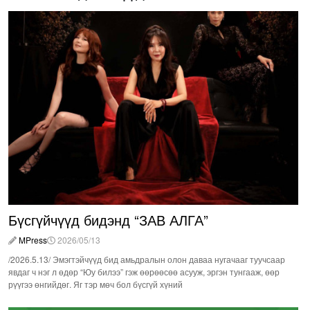
Бүсгүйчүүд бидэнд “ЗАВ АЛГА”
MPress
2026/05/13
/2026.5.13/ Эмэгтэйчүүд бид амьдралын олон даваа нугачааг туучсаар
явдаг ч нэг л өдөр “Юу билээ” гэж өөрөөсөө асууж, эргэн тунгааж, өөр
рүүгээ өнгийдөг. Яг тэр мөч бол бүсгүй хүний