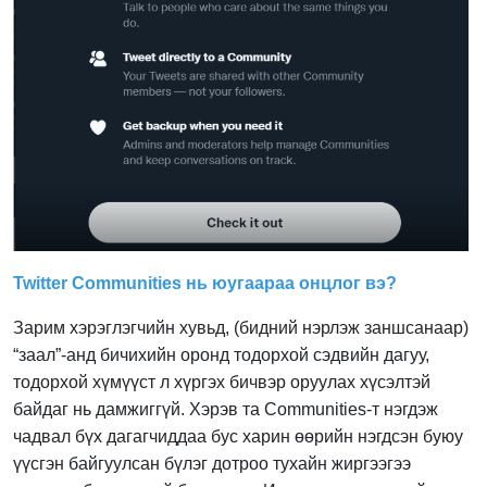
Twitter Communities нь юугаараа онцлог вэ?
Зарим хэрэглэгчийн хувьд, (бидний нэрлэж заншсанаар)
“заал”-анд бичихийн оронд тодорхой сэдвийн дагуу,
тодорхой хүмүүст л хүргэх бичвэр оруулах хүсэлтэй
байдаг нь дамжиггүй. Хэрэв та Communities-т нэгдэж
чадвал бүх дагагчиддаа бус харин өөрийн нэгдсэн буюу
үүсгэн байгуулсан бүлэг дотроо тухайн жиргээгээ