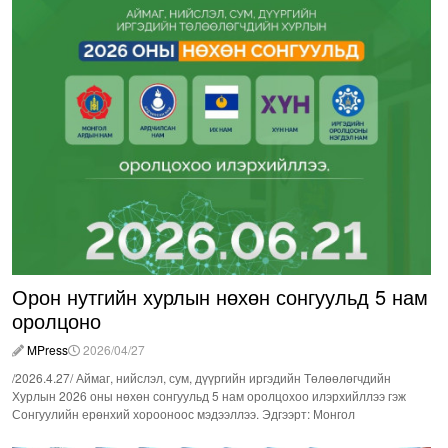
Орон нутгийн хурлын нөхөн сонгуульд 5 нам
оролцоно
MPress
2026/04/27
/2026.4.27/ Аймаг, нийслэл, сум, дүүргийн иргэдийн Төлөөлөгчдийн
Хурлын 2026 оны нөхөн сонгуульд 5 нам оролцохоо илэрхийллээ гэж
Сонгуулийн ерөнхий хорооноос мэдээллээ. Эдгээрт: Монгол