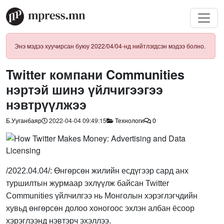
Энэ мэдээ хуучирсан буюу 2022/04/04-нд нийтлэгдсэн мэдээ болно.
Twitter компани Communities
нэртэй шинэ үйлчигээгээ
нэвтрүүлжээ
Б.Ууганбаяр
2022-04-04 09:49:15
Технологи
0
/2022.04.04/: Өнгөрсөн жилийн есдүгээр сард анх
туршилтын журмаар эхлүүлж байсан Twitter
Communities үйлчилгээ нь Монголын хэрэглэгчдийн
хувьд өнгөрсөн долоо хоногоос эхлэн албан ёсоор
хэрэглээнд нэвтэрч эхэллээ.