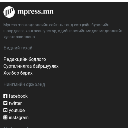
“Дэлхийн мөнгөний долоо хоног-2026” аян Төв
аймагт үргэлжилж байна
2026-04-03 12:00:00
Mpress.mn мэдээллийн сайт нь танд сэтгүүлзүйн бүтээлийн
шаардлага хангасан улстөр, эдийн засгийн мэдээ мэдээллийг
BTS-ийн тоглолтыг Netflix дэлхий даяар шууд
хүргэж ажиллана.
дамжуулна
2026-03-08 16:04:00
14
Бидний тухай
Редакцийн бодлого
Иргэдийн төлөөлөгчдийн хурлын 2026 оны
нөхөн сонгууль 6 дугаар сарын 21-нд болно
Сурталчилгаа байршуулах
2026-03-05 11:36:28
Холбоо барих
Нийгмийн сүлжээнд
Д.Тэгшбаяр: НҮБ-ын тогтоол санаачилж,
батлуулсан нь Монгол Улсын манлайллыг олон
улсад таниулсан
facebook
2026-03-04 09:00:00
twitter
youtube
Ерөнхийлөгч өө, жоомоо алах гээд байшингаа
шатаав!
instagram
2026-02-27 16:40:00
2