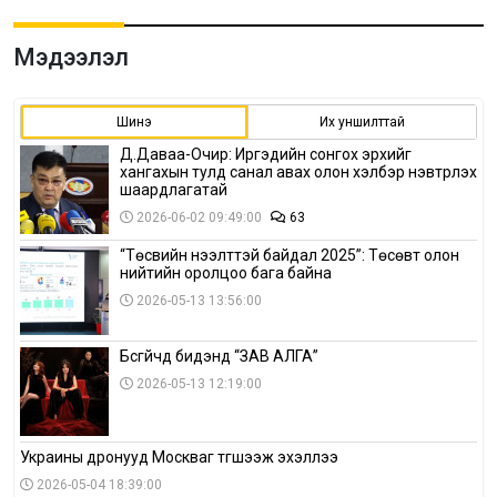
Мэдээлэл
Шинэ
Их уншилттай
Д.Даваа-Очир: Иргэдийн сонгох эрхийг
хангахын тулд санал авах олон хэлбэр нэвтрүүлэх
шаардлагатай
2026-06-02 09:49:00
63
“Төсвийн нээлттэй байдал 2025”: Төсөвт олон
нийтийн оролцоо бага байна
2026-05-13 13:56:00
Бүсгүйчүүд бидэнд “ЗАВ АЛГА”
2026-05-13 12:19:00
Украины дронууд Москваг түгшээж эхэллээ
2026-05-04 18:39:00