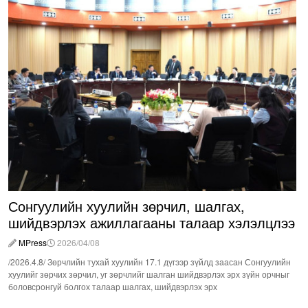
Сонгуулийн хуулийн зөрчил, шалгах,
шийдвэрлэх ажиллагааны талаар хэлэлцлээ
MPress
2026/04/08
/2026.4.8/ Зөрчлийн тухай хуулийн 17.1 дүгээр зүйлд заасан Сонгуулийн
хуулийг зөрчих зөрчил, уг зөрчлийг шалган шийдвэрлэх эрх зүйн орчныг
боловсронгуй болгох талаар шалгах, шийдвэрлэх эрх