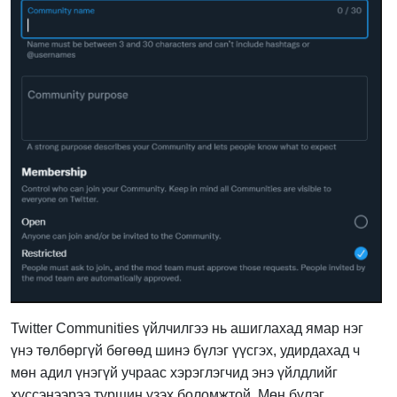
Twitter Communities үйлчилгээ нь ашиглахад ямар нэг
үнэ төлбөргүй бөгөөд шинэ бүлэг үүсгэх, удирдахад ч
мөн адил үнэгүй учраас хэрэглэгчид энэ үйлдлийг
хүссэнээрээ туршин үзэх боломжтой. Мөн бүлэг