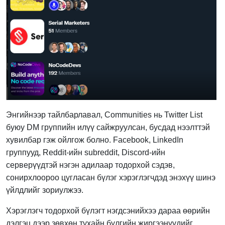
Энгийнээр тайлбарлавал, Communities нь Twitter List
буюу DM группийн илүү сайжруулсан, бусдад нээлттэй
хувилбар гэж ойлгож болно. Facebook, LinkedIn
группууд, Reddit-ийн subreddit, Discord-ийн
серверүүдтэй нэгэн адилаар тодорхой сэдэв,
сонирхлоороо цугласан бүлэг хэрэглэгчдэд энэхүү шинэ
үйлдлийг зориулжээ.
Хэрэглэгч тодорхой бүлэгт нэгдсэнийхээ дараа өөрийн
дэлгэц дээр зөвхөн тухайн бүлгийн жиргээнүүдийг