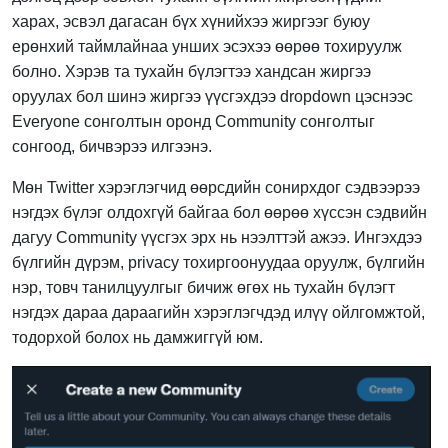
харах, эсвэл дагасан бүх хүнийхээ жиргээг буюу
ерөнхий таймлайнаа унших эсэхээ өөрөө тохируулж
болно. Хэрэв та тухайн бүлэгтээ хандсан жиргээ
оруулах бол шинэ жиргээ үүсгэхдээ dropdown цэснээс
Everyone сонголтын оронд Community сонголтыг
сонгоод, бичвэрээ илгээнэ.
Мөн Twitter хэрэглэгчид өөрсдийн сонирхдог сэдвээрээ
нэгдэх бүлэг олдохгүй байгаа бол өөрөө хүссэн сэдвийн
дагуу Community үүсгэх эрх нь нээлттэй ажээ. Ингэхдээ
бүлгийн дүрэм, privacy тохиргоонуудаа оруулж, бүлгийн
нэр, товч танилцуулгыг бичиж өгөх нь тухайн бүлэгт
нэгдэх дараа дараагийн хэрэглэгчдэд илүү ойлгомжтой,
тодорхой болох нь дамжиггүй юм.