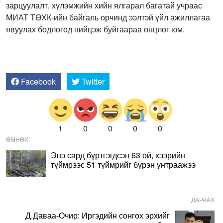
зарцуулалт, хүлэмжийн хийн ялгарал багатай учраас
МИАТ ТӨХК-ийн байгаль орчинд ээлтэй үйл ажиллагаа
явуулах бодлогод нийцэж буйгаараа онцлог юм.
Facebook
Twitter
1
0
0
0
0
ӨМНӨХ
Энэ сард бүртгэгдсэн 63 ой, хээрийн
түймрээс 51 түймрийг бүрэн унтраажээ
ДАРААХ
Д.Даваа-Очир: Иргэдийн сонгох эрхийг