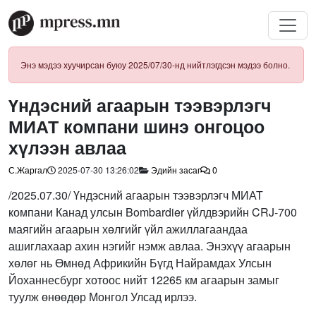
Энэ мэдээ хуучирсан буюу 2025/07/30-нд нийтлэгдсэн мэдээ болно.
Үндэсний агаарын тээвэрлэгч
МИАТ компани шинэ онгоцоо
хүлээн авлаа
С.Жаргал
2025-07-30 13:26:02
Эдийн засаг
0
/2025.07.30/ Үндэсний агаарын тээвэрлэгч МИАТ
компани Канад улсын Bombardier үйлдвэрийн CRJ-700
маягийн агаарын хөлгийг үйл ажиллагаандаа
ашиглахаар ахин нэгийг нэмж авлаа. Энэхүү агаарын
хөлөг нь Өмнөд Африкийн Бүгд Найрамдах Улсын
Йоханнесбург хотоос нийт 12265 км агаарын замыг
туулж өнөөдөр Монгол Улсад ирлээ.