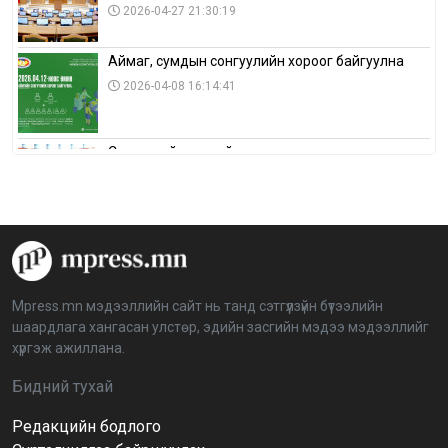
2026-04-27 21:30:19
Аймаг, сумдын сонгуулийн хороог байгуулна
2026-04-08 16:14:41
Сонгуулийн хуулийн зөрчил, шалгах,
шийдвэрлэх ажиллагааны талаар хэлэлцлээ
2026-04-08 16:09:26
“Дэлхийн мөнгөний долоо хоног-2026” аян Төв
аймагт үргэлжилж байна
2026-04-03 12:00:00
Mpress.mn мэдээллийн сайт нь танд сэтгүүлзүйн бүтээлийн
шаардлага хангасан улстөр, эдийн засгийн мэдээ мэдээллийг
BTS-ийн тоглолтыг Netflix дэлхий даяар шууд
хүргэж ажиллана.
дамжуулна
2026-03-08 16:04:00
14
Бидний тухай
Редакцийн бодлого
Иргэдийн төлөөлөгчдийн хурлын 2026 оны
нөхөн сонгууль 6 дугаар сарын 21-нд болно