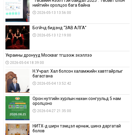
“Төсвийн нээлттэй байдал 2025”: Төсөвт олон
нийтийн оролцоо бага байна
2026-05-13 13:56:00
Бүсгүйчүүд бидэнд “ЗАВ АЛГА”
2026-05-13 12:19:00
Украины дронууд Москваг түгшээж эхэллээ
2026-05-04 18:39:00
Н.Учрал: Хал болсон халамжийн хавтгайрлыг
багасгана
2026-05-04 13:52:42
Орон нутгийн хурлын нөхөн сонгуульд 5 нам
оролцоно
2026-04-27 21:35:00
НИТХ-д ширүүн тэмцэл өрнөж, шинэ даргатай
болов