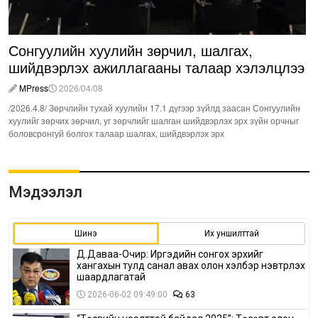
Сонгуулийн хуулийн зөрчил, шалгах,
шийдвэрлэх ажиллагааны талаар хэлэлцлээ
MPress
2026/04/08
/2026.4.8/ Зөрчлийн тухай хуулийн 17.1 дүгээр зүйлд заасан Сонгуулийн
хуулийг зөрчих зөрчил, уг зөрчлийг шалган шийдвэрлэх эрх зүйн орчныг
боловсронгуй болгох талаар шалгах, шийдвэрлэх эрх
Мэдээлэл
Шинэ
Их уншилттай
Д.Даваа-Очир: Иргэдийн сонгох эрхийг
хангахын тулд санал авах олон хэлбэр нэвтрүүлэх
шаардлагатай
2026-06-02 09:49:00
63