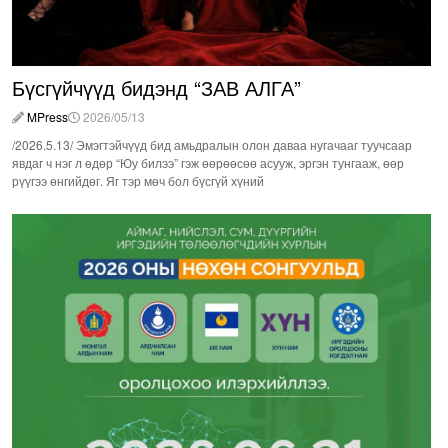
Бүсгүйчүүд бидэнд “ЗАВ АЛГА”
MPress
2026/05/13
/2026.5.13/ Эмэгтэйчүүд бид амьдралын олон даваа нугачааг туучсаар
явдаг ч нэг л өдөр “Юу билээ” гэж өөрөөсөө асууж, эргэн тунгааж, өөр
рүүгээ өнгийдөг. Яг тэр мөч бол бүсгүй хүний