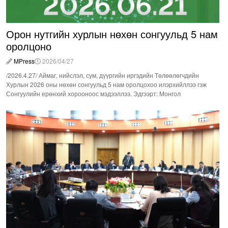
Орон нутгийн хурлын нөхөн сонгуульд 5 нам
оролцоно
MPress
2026/04/27
/2026.4.27/ Аймаг, нийслэл, сум, дүүргийн иргэдийн Төлөөлөгчдийн
Хурлын 2026 оны нөхөн сонгуульд 5 нам оролцохоо илэрхийллээ гэж
Сонгуулийн ерөнхий хорооноос мэдээллээ. Эдгээрт: Монгол