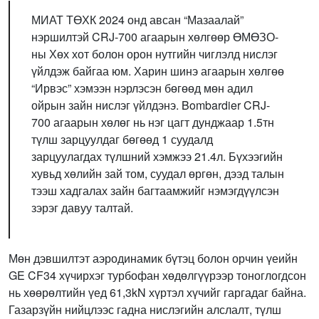
МИАТ ТӨХК 2024 онд авсан “Мазаалай”
нэршилтэй CRJ-700 агаарын хөлгөөр ӨМӨЗО-
ны Хөх хот болон орон нутгийн чиглэлд нислэг
үйлдэж байгаа юм. Харин шинэ агаарын хөлгөө
“Ирвэс” хэмээн нэрлэсэн бөгөөд мөн адил
ойрын зайн нислэг үйлдэнэ. Bombardier CRJ-
700 агаарын хөлөг нь нэг цагт дунджаар 1.5тн
түлш зарцуулдаг бөгөөд 1 суудалд
зарцуулагдах түлшний хэмжээ 21.4л. Бүхээгийн
хувьд хөлийн зай том, суудал өргөн, дээд талын
тээш хадгалах зайн багтаамжийг нэмэгдүүлсэн
зэрэг давуу талтай.
Мөн дэвшилтэт аэродинамик бүтэц болон орчин үеийн
GE CF34 хүчирхэг турбофан хөдөлгүүрээр тоноглогдсон
нь хөөрөлтийн үед 61,3kN хүртэл хүчийг гаргадаг байна.
Газарзүйн нийцлээс гадна нислэгийн алслалт, түлш