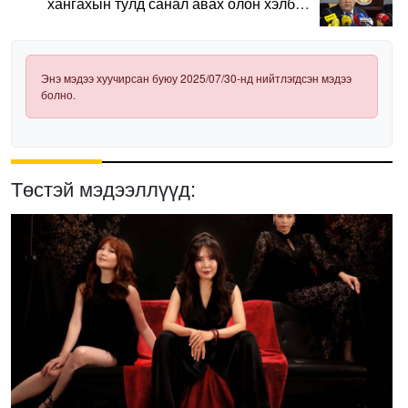
хангахын тулд санал авах олон хэлбэр
нэвтрүүлэх шаардлагатай
Энэ мэдээ хуучирсан буюу 2025/07/30-нд нийтлэгдсэн мэдээ
болно.
Төстэй мэдээллүүд: