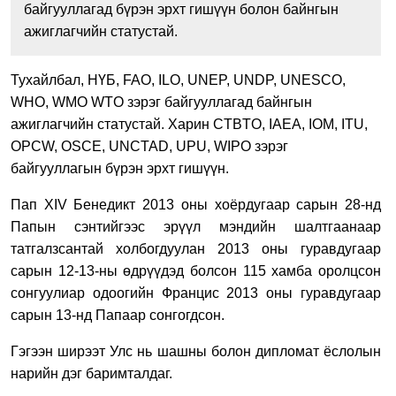
байгууллагад бүрэн эрхт гишүүн болон байнгын
ажиглагчийн статустай.
Тухайлбал, НҮБ, FAO, ILO, UNEP, UNDP, UNESCO,
WHO, WMO WTO зэрэг байгууллагад байнгын
ажиглагчийн статустай. Харин CTBTO, IAEA, IOM, ITU,
OPCW, OSCE, UNCTAD, UPU, WIPO зэрэг
байгууллагын бүрэн эрхт гишүүн.
Пап XIV Бенедикт 2013 оны хоёрдугаар сарын 28-нд
Папын сэнтийгээс эрүүл мэндийн шалтгаанаар
татгалзсантай холбогдуулан 2013 оны гуравдугаар
сарын 12-13-ны өдрүүдэд болсон 115 хамба оролцсон
сонгуулиар одоогийн Францис 2013 оны гуравдугаар
сарын 13-нд Папаар сонгогдсон.
Гэгээн ширээт Улс нь шашны болон дипломат ёслолын
нарийн дэг баримталдаг.