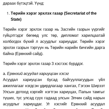
дараах бүтэцтэй. Үүнд:
Төрийн хэрэг эрхлэх газар (Secretariat of the
State)
Төрийн хэрэг эрхлэх газар нь Засгийн газрын үүргийг
гүйцэтгэдэг бөгөөд улс төр, дипломат харилцаатай
холбогдох бүхий л асуудлыг хариуцдаг. Төрийн хэрэг
эрхлэх газрын тэргүүн нь Төрийн нарийн бичгийн дарга
байна (Ерөнхий сайд).
Төрийн хэрэг эрхлэх газар 3 хэсгээс бүрддэг.
а.
Ерөнхий асуудал хариуцсан хэсэг
Асуудал хариуцсан бусад байгууллагуудын үйл
ажиллагааг нэгдсэн удирдлагаар хангах, Гэгээн Ширээт
Улсын дотоод хэргийг нэгтгэн хариуцах, Папын тамгыг
түших, тус улсад суух гадаад улсын Элчин сайд нарын
асуудлыг хариуцдаг. Уг хэсгийг Ерөнхий асуудал