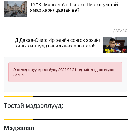
ТҮҮХ: Монгол Улс Гэгээн Ширээт улстай
ямар харилцаатай вэ?
ДАРААХ
Д.Даваа-Очир: Иргэдийн сонгох эрхийг
хангахын тулд санал авах олон хэлбэр
нэвтрүүлэх шаардлагатай
Энэ мэдээ хуучирсан буюу 2023/08/31-нд нийтлэгдсэн мэдээ
болно.
Төстэй мэдээллүүд:
Мэдээлэл