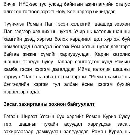
бичиг, НҮБ-ээс тус улсад байнгын ажиглагчийн статус
олгосон тогтоол зэрэгт Holy See нэрээр бичигддэг.
Түүнчлэн Ромын Пап гэсэн хэллэгийг цаашид зөвхөн
Пап гэдгээр хэвших нь чухал. Учир нь католик шашны
хамгийн дээд хэргэм болох кардинал цол хүртэж буй
номлогчдод бэлгэдэл болгож Ром хотын нутаг дэвсгэрт
байгаа жижиг сүмийг хариуцуулдаг. Харин католик
шашны тэргүүн буюу Папаар сонгогдсон хүнд Ромын
хамба гэсэн хэргэм дагалддаг. Иймд католик шашны
тэргүүн “Пап” нь албан ёсны хэргэм, “Ромын хамба” нь
бэлгэдлийн хэргэм тул албан ёсны хэргэм бүхий
нэршлээр явдаг.
Засаг, захиргааны зохион байгуулалт
Гэгээн Ширээт Улсын бүх хэргийг Роман Куриа буюу
төр, шашныг тухайн асуудал хариуцсан засаг,
захиргаагаар дамжуулан залгуулдаг. Роман Куриа нь