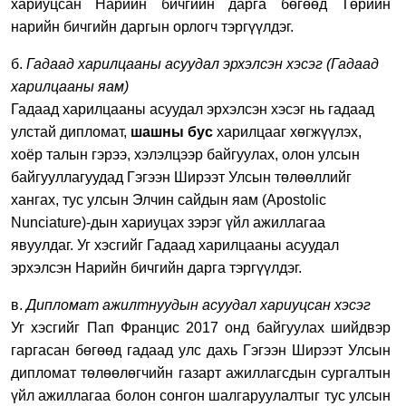
хариуцсан Нарийн бичгийн дарга бөгөөд Төрийн
нарийн бичгийн даргын орлогч тэргүүлдэг.
б.
Гадаад харилцааны асуудал эрхэлсэн хэсэг (Гадаад
харилцааны яам)
Гадаад харилцааны асуудал эрхэлсэн хэсэг нь гадаад
улстай дипломат,
шашны бус
харилцааг хөгжүүлэх,
хоёр талын гэрээ, хэлэлцээр байгуулах, олон улсын
байгууллагуудад Гэгээн Ширээт Улсын төлөөллийг
хангах, тус улсын Элчин сайдын яам (Apostolic
Nunciature)-дын хариуцах зэрэг үйл ажиллагаа
явуулдаг. Уг хэсгийг Гадаад харилцааны асуудал
эрхэлсэн Нарийн бичгийн дарга тэргүүлдэг.
в.
Дипломат ажилтнуудын асуудал хариуцсан хэсэг
Уг хэсгийг Пап Францис 2017 онд байгуулах шийдвэр
гаргасан бөгөөд гадаад улс дахь Гэгээн Ширээт Улсын
дипломат төлөөлөгчийн газарт ажиллагсдын сургалтын
үйл ажиллагаа болон сонгон шалгаруулалтыг тус улсын