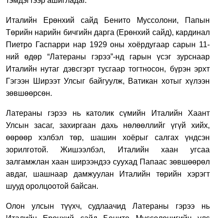
тэмдэгтээр ашигладаг.
Италийн Ерөнхий сайд Бенито Муссолони, Папын
Төрийн нарийн бичгийн дарга (Ерөнхий сайд), кардинал
Пиетро Гаспарри нар 1929 оны хоёрдугаар сарын 11-
ний өдөр “Латераны гэрээ”-нд гарын үсэг зурснаар
Италийн нутаг дэвсгэрт тусгаар тогтносон, бүрэн эрхт
Гэгээн Ширээт Улсыг байгуулж, Ватикан хотыг хүлээн
зөвшөөрсөн.
Латераны гэрээ нь католик сүмийн Италийн Хаант
Улсын засаг, захиргаан дахь нөлөөллийг үгүй хийх,
өөрөөр хэлбэл төр, шашин хоёрыг салгах үндсэн
зорилготой. Жишээлбэл, Италийн хаан угсаа
залгамжлан хаан ширээндээ суухад Папаас зөвшөөрөл
авдаг, шашнаар дамжуулан Италийн төрийн хэрэгт
шууд оролцоотой байсан.
Олон улсын түүхч, судлаачид Латераны гэрээ нь