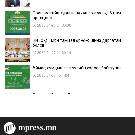
Орон нутгийн хурлын нөхөн сонгуульд 5 нам
оролцоно
2026-04-27 21:35:00
НИТХ-д ширүүн тэмцэл өрнөж, шинэ даргатай
болов
2026-04-27 21:30:19
Аймаг, сумдын сонгуулийн хороог байгуулна
2026-04-08 16:14:41
Сонгуулийн хуулийн зөрчил, шалгах,
шийдвэрлэх ажиллагааны талаар хэлэлцлээ
2026-04-08 16:09:26
“Дэлхийн мөнгөний долоо хоног-2026” аян Төв
аймагт үргэлжилж байна