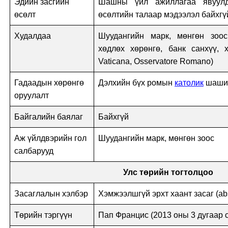
Эдийн засгийн
Шашны үйл ажиллагаа явуулд
өсөлт
өсөлтийн талаар мэдээлэл байхгү
Худалдаа
Шуудангийн марк, мөнгөн зоос
хөдлөх хөрөнгө, банк санхүү, 
Vaticana, Osservatore Romano)
Гадаадын хөрөнгө
Дэлхийн бүх ромын
католик
шашин
оруулалт
Байгалийн баялаг
Байхгүй
Аж үйлдвэрийн гол
Шуудангийн марк, мөнгөн зоос
салбарууд
Улс төрийн тогтолцоо
Засаглалын хэлбэр
Хэмжээлшгүй эрхт хаант засаг (ab
Төрийн тэргүүн
Пап Францис (2013 оны 3 дугаар 