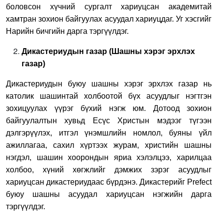
боловсон хүчний сургалт хариуцсан академитай
хамтран зохион байгуулах асуудал хариуцдаг. Уг хэсгийг
Нарийн бичгийн дарга тэргүүлдэг.
Дикастериудын газар (Шашны хэрэг эрхлэх
газар)
Дикастериудын буюу шашны хэрэг эрхлэх газар нь
католик шашинтай холбоотой бүх асуудлыг нэгтгэн
зохицуулах үүрэг бүхий нэгж юм. Дотоод зохион
байгуулалтын хувьд Есүс Христын мэдээг түгээн
дэлгэрүүлэх, итгэл үнэмшлийн номлол, буяны үйл
ажиллагаа, сахил хүртээх журам, христийн шашны
нэгдэл, шашин хоорондын яриа хэлэлцээ, харилцаа
холбоо, хүний хөгжлийг дэмжих зэрэг асуудлыг
хариуцсан дикастериудаас бүрдэнэ. Дикастерийг Prefect
буюу шашны асуудал хариуцсан нэгжийн дарга
тэргүүлдэг.