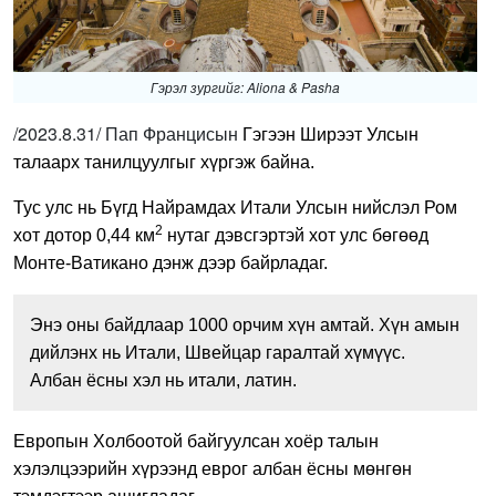
Гэрэл зургийг: Aliona & Pasha
/2023.8.31/ Пап Францисын
Гэгээн Ширээт Улсын
талаарх танилцуулгыг хүргэж байна.
Тус улс нь Бүгд Найрамдах Итали Улсын нийслэл Ром
2
хот дотор 0,44 км
нутаг дэвсгэртэй хот улс бөгөөд
Монте-Ватикано дэнж дээр байрладаг.
Энэ оны байдлаар 1000 орчим хүн амтай. Хүн амын
дийлэнх нь Итали, Швейцар гаралтай хүмүүс.
Албан ёсны хэл нь итали, латин.
Европын Холбоотой байгуулсан хоёр талын
хэлэлцээрийн хүрээнд еврог албан ёсны мөнгөн