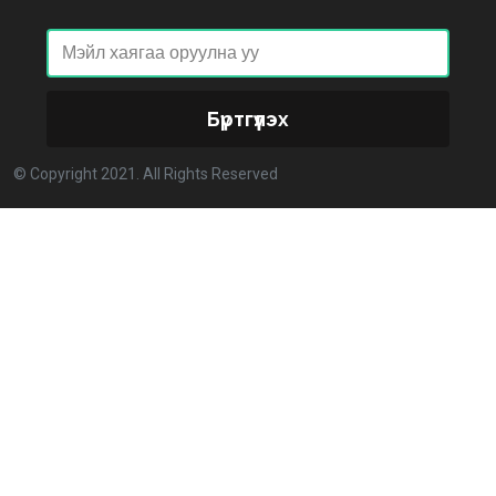
2026-02-27 14:48:26
ХОРИОТОЙ!
2026-02-25 13:40:04
Бүртгүүлэх
Улстөрд хэн мөнгө төлдөг вэ буюу мөнгөний
© Copyright 2021. All Rights Reserved
мөрийг цахимаар мөшгих нь
2026-02-11 15:09:00
СЕХ: Улс төрийн 6 намыг идэвхгүйд тооцуулах
асуудлаар Дээд шүүхэд мэдээлэл хүргүүлнэ
2026-02-11 11:50:00
Эпштэйний файлууд: Х.Баттулгатай холбоотой
имэйлийн илэрцүүд олдлоо
2026-02-03 10:30:00
Улс төрийн нам ЯАГААД ХЭРЭГТЭЙ вэ?
2026-02-02 12:00:00