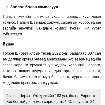
Зөвлөл болон комиссууд
Папын түүхийн шинжлэх ухааны зөвлөл, хуульчдын
комисс, Папын Швейцар харуул, сахилгын хороо, эдийн
засгийн аюулгүй байдлын комисс тусгай чиг үүрэг
гүйцэтгэдэг.
Бусад
Гэгээн Ширээт Улсын төсөв 2022 оны байдлаар 887 сая
ам.доллар орчим бөгөөд арилжааны бус өвөрмөц эдийн
засаг, хөрөнгө оруулалт, үл хөдлөх хөрөнгийн орлого,
католик шашинтнуудын хандив өргөл, шашны ном,
бичиг баримт хэвлэх, музейн орлого, дурсгалын зоос,
медалийн орлогоос санхүүждэг.
Гэгээн Ширээт Улс дэлхийн 183 улс болон Европын
Холбоотой дипломат харилцаатай. Олон улсын 34