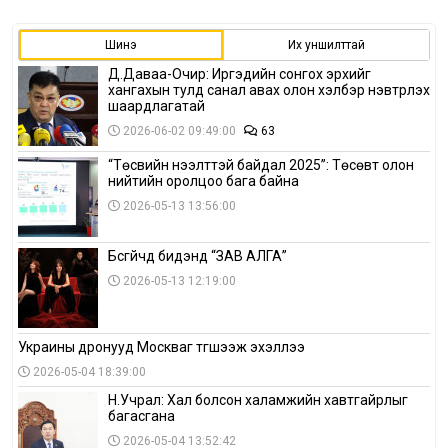
Шинэ
Их уншилттай
Д.Даваа-Очир: Иргэдийн сонгох эрхийг
хангахын тулд санал авах олон хэлбэр нэвтрүүлэх
шаардлагатай
2026-06-02 09:49:00
63
“Төсвийн нээлттэй байдал 2025”: Төсөвт олон
нийтийн оролцоо бага байна
2026-05-13 13:56:00
Бүсгүйчүүд бидэнд “ЗАВ АЛГА”
2026-05-13 12:19:00
Украины дронууд Москваг түгшээж эхэллээ
2026-05-04 18:39:00
Н.Учрал: Хал болсон халамжийн хавтгайрлыг
багасгана
2026-05-04 13:52:42