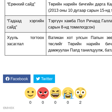
“Ерөнхий сайд”
Төрийн нарийн бичгийн дарга К
(2013 оны 10 дугаар сарын 15-нд 
“Гадаад хэргийн
Тэргүүн хамба Пол Ричард Галла
сайд”
сарын 8-нд томилогдсон)
Хууль тогтоох
Ватикан хот улсын Папын зөв
засаглал
төслийг Төрийн нарийн бич
дамжуулан Папд танилцуулж, бат
Facebook
Twitter
0
0
0
0
2
ӨМНӨХ