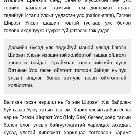
Италийн Ерөнхий сайд Бенито Муссолонигийн улс
төрийн замналын хамгийн том дипломат ялалт
төдийгүй Итали Улсыг үндэстэн улс (nation-state), Гэгээн
Ширээт Улсыг шашин төвтэй тусгаар улс болон
төлөвшихөд түүхэн үүрэг гүйцэтгэсэн гэж үздэг.
Дэлхийн бусад улс төдийгүй манай улсад Гэгээн
Ширээт Улсын нэршилтэй холбоотой ташаа ойлголт
хэвшсэн байдаг. Тухайлбал, олон нийтийн дунд
Ватикан Улс гэсэн ойлголт тогтсон байдаг нь тус
улсын онцлог болох хот-улс гэсэн ойлголттой
холбоотой.
Ватикан гэсэн нэршил нь Гэгээн Ширээт Улс байрлаж
буй газар буюу хотын нэр юм. Харин улсын албан ёсны
нэр нь Гэгээн Ширээт Улс (Holy See) бөгөөд хоёр талын
болон олон улсын байгууллагатай харилцах захидал,
бусад улстай дипломат харилцаа тогтоосон баримт