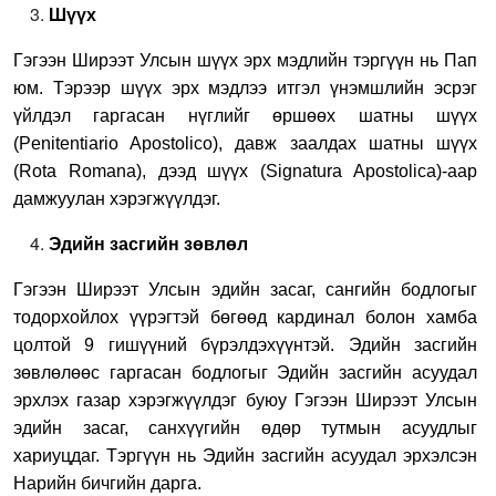
Шүүх
Гэгээн Ширээт Улсын шүүх эрх мэдлийн тэргүүн нь Пап
юм. Тэрээр шүүх эрх мэдлээ итгэл үнэмшлийн эсрэг
үйлдэл гаргасан нүглийг өршөөх шатны шүүх
(Penitentiario Apostolico), давж заалдах шатны шүүх
(Rota Romana), дээд шүүх (Signatura Apostolica)-аар
дамжуулан хэрэгжүүлдэг.
Эдийн засгийн зөвлөл
Гэгээн Ширээт Улсын эдийн засаг, сангийн бодлогыг
тодорхойлох үүрэгтэй бөгөөд кардинал болон хамба
цолтой 9 гишүүний бүрэлдэхүүнтэй. Эдийн засгийн
зөвлөлөөс гаргасан бодлогыг Эдийн засгийн асуудал
эрхлэх газар хэрэгжүүлдэг буюу Гэгээн Ширээт Улсын
эдийн засаг, санхүүгийн өдөр тутмын асуудлыг
хариуцдаг. Тэргүүн нь Эдийн засгийн асуудал эрхэлсэн
Нарийн бичгийн дарга.