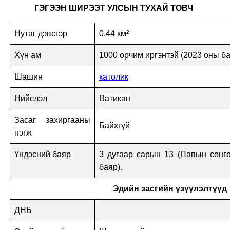
ГЭГЭЭН ШИРЭЭТ УЛСЫН ТУХАЙ ТОВЧ
Нутаг дэвсгэр
0.44 км²
Хүн ам
1000 орчим иргэнтэй (2023 оны б
Шашин
католик
Нийслэл
Ватикан
Засаг захиргааны
Байхгүй
нэгж
Үндэсний баяр
3 дугаар сарын 13 (Папын сонго
баяр).
Эдийн засгийн үзүүлэлтүүд
ДНБ