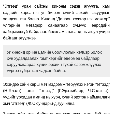
“Этгээд” уран сайхны киноны сэдэв агуулга, хам
сэдвийг харсан ч уг бүтээл хүний эрхийн асуудлыг
хөндсөн гэж болно. Кинонд “Долоон хожгор нэг можгор”
үлгэрийн метафор санаагаар хүмүүс өөрсдийн
хайхрамжгүй байдлаас болж амь насанд нь аюул учирч
байгааг өгүүлжээ.
Уг кинонд орчин цагийн боолчлолын хэлбэр болох
хүн худалдаалах гэмт хэргийг өвөрмөц байдлаар
харуулснаараа хүний эрхийн тухай сэрэмжлүүлэх
үүргээ гүйцэтгэж чадсан байна.
Эхэндээ сайн хөрш мэт мэдрэмж төрүүлэх нэгэн “этгээд”
(Н.Ялалт)
гэнэн “этгээд” (Г.Эрхэмбаяр, Ч.Сэлэнгэ)-
үүдийг урхидан аминд нь хүрч, хүний эрхтэн наймаалагч
эмч “этгээд” (Ж.Оюундарь)-д зуучилна.
Зуслангийн алс байранд шинээр нүүн ирж буй гэр