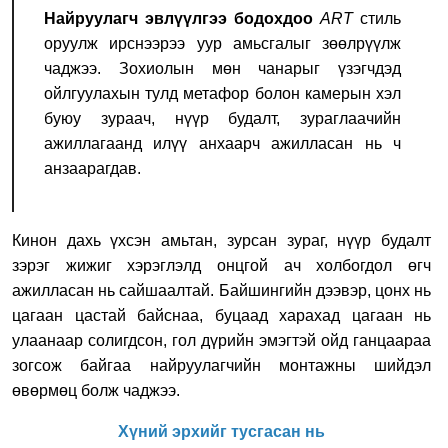
Найруулагч эвлүүлгээ бодохдоо
ART
стиль
оруулж ирснээрээ уур амьсгалыг зөөлрүүлж
чаджээ. Зохиолын мөн чанарыг үзэгчдэд
ойлгуулахын тулд метафор болон камерын хэл
буюу зураач, нүүр будалт, зураглаачийн
ажиллагаанд илүү анхаарч ажилласан нь ч
анзаарагдав.
Кинон дахь үхсэн амьтан, зурсан зураг, нүүр будалт
зэрэг жижиг хэрэглэлд онцгой ач холбогдол өгч
ажилласан нь сайшаалтай. Байшингийн дээвэр, цонх нь
цагаан цастай байснаа, буцаад харахад цагаан нь
улаанаар солигдсон, гол дүрийн эмэгтэй ойд ганцаараа
зогсож байгаа найруулагчийн монтажны шийдэл
өвөрмөц болж чаджээ.
Хүний эрхийг тусгасан нь