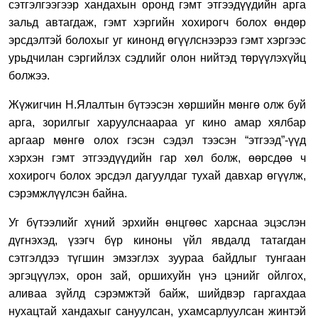
сэтгэлгээгээр хандахын оронд гэмт этгээдүүдийн арга
зальд автагдаж, гэмт хэргийн хохирогч болох өндөр
эрсдэлтэй болохыг уг кинонд өгүүлснээрээ гэмт хэргээс
урьдчилан сэргийлэх сэдлийг олон нийтэд төрүүлэхүйц
болжээ.
Жүжигчин Н.Ялалтын бүтээсэн хөршийн мөнгө олж буй
арга, зорилгыг харуулснаараа уг кино амар хялбар
аргаар мөнгө олох гэсэн сэдэл тээсэн “этгээд”-үүд
хэрхэн гэмт этгээдүүдийн гар хөл болж, өөрсдөө ч
хохирогч болох эрсдэл дагуулдаг тухай давхар өгүүлж,
сэрэмжлүүлсэн байна.
Уг бүтээлийг хүний эрхийн өнцгөөс харснаа эцэслэн
дүгнэхэд, үзэгч бүр киноны үйл явдалд татагдан
сэтгэлдээ түгшин эмзэглэх зуураа байдлыг тунгаан
эргэцүүлэх, орон зай, оршихуйн үнэ цэнийг ойлгох,
аливаа зүйлд сэрэмжтэй байж, шийдвэр гаргахдаа
нухацтай хандахыг сануулсан, ухамсарлуулсан жинтэй