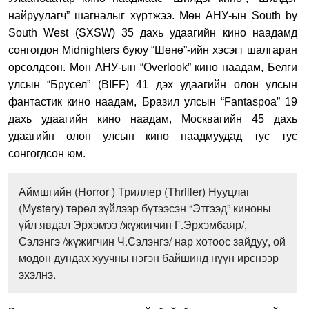
найруулагч” шагналыг хүртжээ. Мөн АНУ-ын South by
South West (SXSW) 35 дахь удаагийн кино наадамд
сонгогдон Midnighters буюу “Шөнө”-ийн хэсэгт шалгаран
өрсөлдсөн. Мөн АНУ-ын “Overlook” кино наадам, Белги
улсын “Брусел” (BIFF) 41 дэх удаагийн олон улсын
фантастик кино наадам, Бразил улсын “Fantaspoa” 19
дахь удаагийн кино наадам, Москвагийн 45 дахь
удаагийн олон улсын кино наадмуудад тус тус
сонгогдсон юм.
Аймшгийн (Horror ) Триллер (Thriller) Нууцлаг
(Mystery) төрөл зүйлээр бүтээсэн “Этгээд” киноны
үйл явдал
Эрхэмээ /жүжигчин Г.Эрхэмбаяр/,
Сэлэнгэ /жүжигчин Ч.Сэлэнгэ/ нар хотоос зайдуу, ой
модон дундах хуучны нэгэн байшинд нүүн ирснээр
эхэлнэ.