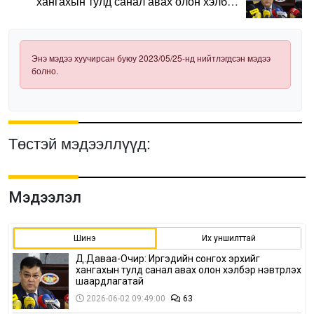
хангахын тулд санал авах олон хэлбэр
нэвтрүүлэх шаардлагатай
Энэ мэдээ хуучирсан буюу 2023/05/25-нд нийтлэгдсэн мэдээ
болно.
Төстэй мэдээллүүд:
Мэдээлэл
Шинэ
Их уншилттай
Д.Даваа-Очир: Иргэдийн сонгох эрхийг
хангахын тулд санал авах олон хэлбэр нэвтрүүлэх
шаардлагатай
2026-06-02 09:49:00
63