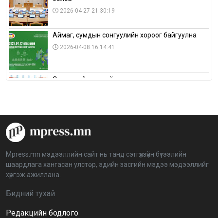
2026-04-27 21:30:19
Аймаг, сумдын сонгуулийн хороог байгуулна
2026-04-08 16:14:41
Сонгуулийн хуулийн зөрчил, шалгах,
шийдвэрлэх ажиллагааны талаар хэлэлцлээ
2026-04-08 16:09:26
“Дэлхийн мөнгөний долоо хоног-2026” аян Төв
аймагт үргэлжилж байна
2026-04-03 12:00:00
Mpress.mn мэдээллийн сайт нь танд сэтгүүлзүйн бүтээлийн
шаардлага хангасан улстөр, эдийн засгийн мэдээ мэдээллийг
BTS-ийн тоглолтыг Netflix дэлхий даяар шууд
хүргэж ажиллана.
дамжуулна
2026-03-08 16:04:00
14
Бидний тухай
Редакцийн бодлого
Иргэдийн төлөөлөгчдийн хурлын 2026 оны