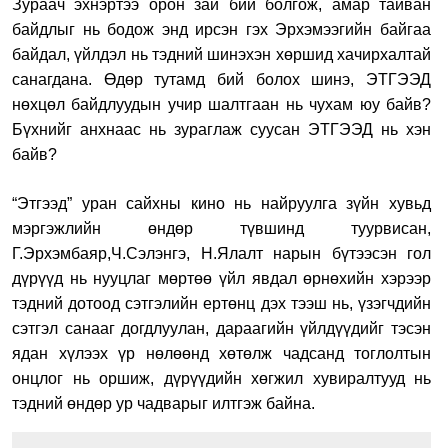
Зураач эхнэртээ орон зай бий болгож, амар тайван
байдлыг нь бодож энд ирсэн гэх Эрхэмээгийн байгаа
байдал, үйлдэл нь тэдний шинэхэн хөршид хачирхалтай
санагдана. Өдөр тутамд бий болох шинэ, ЭТГЭЭД
нөхцөл байдлуудын учир шалтгаан нь чухам юу байв?
Бүхнийг анхнаас нь зураглаж суусан ЭТГЭЭД нь хэн
байв?
“Этгээд” уран сайхны кино нь найруулга зүйн хувьд
мэргэжлийн өндөр түвшинд туурвисан,
Г.Эрхэмбаяр,Ч.Сэлэнгэ, Н.Ялалт нарын бүтээсэн гол
дүрүүд нь нууцлаг мөртөө үйл явдал өрнөхийн хэрээр
тэдний дотоод сэтгэлийн ертөнц дэх тээш нь, үзэгчдийн
сэтгэл санааг догдлуулан, дараагийн үйлдүүдийг тэсэн
ядан хүлээх үр нөлөөнд хөтөлж чадсанд тоглолтын
онцлог нь оршиж, дүрүүдийн хөгжил хувиралтууд нь
тэдний өндөр ур чадварыг илтгэж байна.