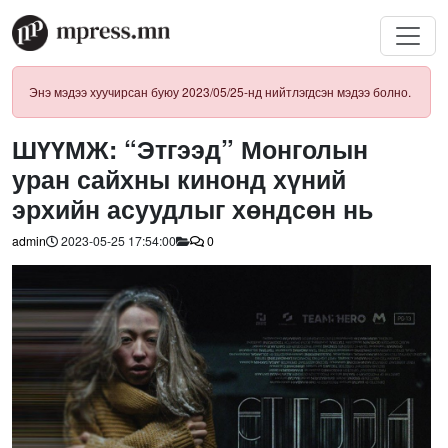
Энэ мэдээ хуучирсан буюу 2023/05/25-нд нийтлэгдсэн мэдээ болно.
ШҮҮМЖ: “Этгээд” Монголын
уран сайхны кинонд хүний
эрхийн асуудлыг хөндсөн нь
admin
2023-05-25 17:54:00
0