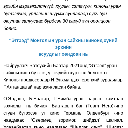
эрхийн мэргэжилтнүүд, хуульч, сэтгүүлч, киноны уран
бүтээлчид, урлагийн шүүмж судлалаар сурч буй
оюутан залуусаас бүрдсэн 30 гаруй хүн оролцсон
болно.
“Этгээд” Монголын уран сайхны кинонд хүний
эрхийн
асуудлыг хөндсөн нь
Найруулагч Батсүхийн Баатар 2021онд “Этгээд” уран
сайхны кино бүтээж, үзэгчдийн хүртээл болгожээ.
Киноны продюсераар
Н.Энхмандах, ерөнхий зураачаар
Г.Алтаншагай нар ажилласан байна.
О.Эрдэнэ, Б.Баатар, Г.Бямбасүрэн нарын хамтран
зохиолыг нь бичиж,
Баатарын баг (Теаm Hero)кино
студи бүтээсэн уг кино Германы Олденбург кино
наадмаас “Өвөрмөц, зоримог, шийдэл” шагнал,
Улаанбаатар кино наадмаас “Шилдэг кино”, “Шилдэг