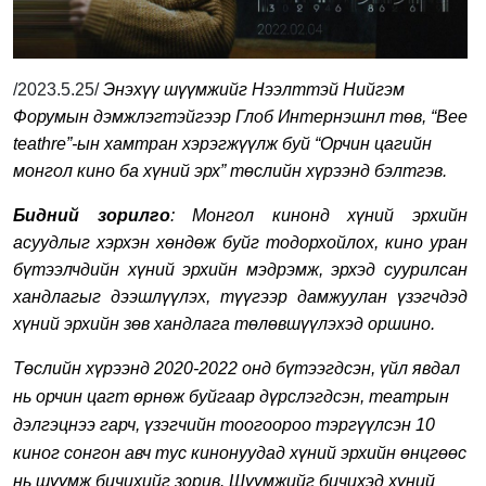
/2023.5.25/
Энэхүү шүүмжийг Нээлттэй Нийгэм
Форумын дэмжлэгтэйгээр Глоб Интернэшнл төв, “Bee
teathre”-ын хамтран хэрэгжүүлж буй “Орчин цагийн
монгол кино ба хүний эрх” төслийн хүрээнд бэлтгэв.
Бидний зорилго
: Монгол кинонд хүний эрхийн
асуудлыг хэрхэн хөндөж буйг тодорхойлох, кино уран
бүтээлчдийн хүний эрхийн мэдрэмж, эрхэд суурилсан
хандлагыг дээшлүүлэх, түүгээр дамжуулан үзэгчдэд
хүний эрхийн зөв хандлага төлөвшүүлэхэд оршино.
Төслийн хүрээнд 2020-2022 онд бүтээгдсэн, үйл явдал
нь орчин цагт өрнөж буйгаар дүрслэгдсэн, театрын
дэлгэцнээ гарч, үзэгчийн тоогоороо тэргүүлсэн 10
киног сонгон авч тус кинонуудад хүний эрхийн өнцгөөс
нь шүүмж бичихийг зорив. Шүүмжийг бичихэд хүний