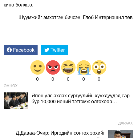
кино болжээ.
Шүүмжийг эмхэтгэн бичсэн: Глоб Интернэшнл төв
Facebook
Twitter
0
0
0
0
0
ӨМНӨХ
Япон улс ахлах сургуулийн хүүхдүүдэд сар
бүр 10,000 иений тэтгэмж олгохоор
төлөвлөж байна
ДАРААХ
Д.Даваа-Очир: Иргэдийн сонгох эрхийг