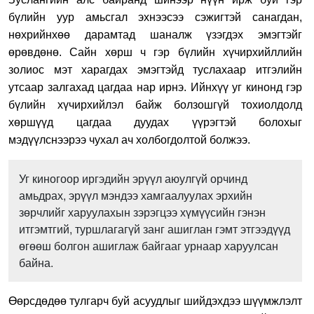
бүлийн уур амьсгал эхнээсээ сэжигтэй санагдан,
нөхрийнхөө дарамтад шаналж үзэгдэх эмэгтэйг
өрөвдөнө. Сайн хөрш ч гэр бүлийн хүчирхийллийн
золиос мэт харагдах эмэгтэйд туслахаар итгэлийн
утсаар залгахад цагдаа нар ирнэ. Ийнхүү уг кинонд гэр
бүлийн хүчирхийлэл байж болзошгүй тохиолдолд
хөршүүд цагдаа дуудах үүрэгтэй болохыг
мэдүүлснээрээ чухал ач холбогдолтой болжээ.
Уг киногоор иргэдийн эрүүл аюулгүй орчинд
амьдрах, эрүүл мэндээ хамгаалуулах эрхийн
зөрчлийг харуулахын зэрэгцээ хүмүүсийн гэнэн
итгэмтгий, туршлагагүй занг ашиглан гэмт этгээдүүд
өгөөш болгон ашиглаж байгааг урнаар харуулсан
байна.
Өөрсдөдөө тулгарч буй асуудлыг шийдэхдээ шүүмжлэлт