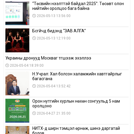
“Төсвийн нээлттэй байдал 2025”: Төсөвт олон
нийтийн оролцоо бага байна
2026-05-13 13:56:00
Бүсгүйчүүд бидэнд “ЗАВ АЛГА”
2026-05-13 12:19:00
Украины дронууд Москваг түгшээж эхэллээ
2026-05-04 18:39:00
Н.Учрал: Хал болсон халамжийн хавтгайрлыг
багасгана
2026-05-04 13:52:42
Орон нутгийн хурлын нөхөн сонгуульд 5 нам
оролцоно
2026-04-27 21:35:00
НИТХ-д ширүүн тэмцэл өрнөж, шинэ даргатай
болов