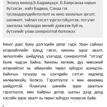
Энэхүү кинонд Б.Бадамцэцэг, Б.Баярсанаа нарын
бүтээсэн , найз Бадмаа, Санаа гэх
туслахдүрүүдийнтоглолт нь кино зохиолын эргэлт,
шилжилт, тайлал хэсэгт үүргээ гүйцэтгэж, гол учиг
зангилаа тайлагдах мөчийг дэвжээж буй нь
бүтээлийг улам сонирхолтой болгожээ.
Киног дүрс буюу дэлгэцийн урлаг гэдэг. Уран сайхны
илэрхийллийн хувьд гэвэл, киноны зураг авалт,
эвлүүлгийн шийдлүүд үзэгчдэд сонирхолтой “этгээд”
болж чадсан байна. Киноны хөгжим, дуу чимээний
илэрхийлэл нь аймшгийн төрөл зүйлдээ зохицсон,
байнгын түгшүүр нь үзэгчдийн сэтгэл хөдлөлд
нөлөөлөхүйц болжээ. Гэрэлтүүлэг ч мөн өвөрмөц
шийдэлтэй. Ялангуяа шөнийн зураг авалтын
гэрэлтүүлэг, мөн байрны дотор, шатны дээд доод
хэсгийн зураг авалт нь төрөл зүйлдээ тохирсон байв.