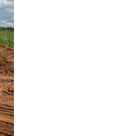
Хятад-Төвөдийн
асуудал: Далай лам ба Х
Богд
2026-01-20 11:30:00
Намын үйл ажиллагаа,
санхүүгийн ил тод
байдлыг сайжруулах
замаар авлигаас
2026-01-19 14:15:00
урьдчилан сэргийлэхэд
хамтран ажиллана
Х.Нямбаатарыг
огцруулах эрх мэдэл
Г.Занданшатар болон
НИТХ-д бий
2026-01-19 13:30:00
1
У.Отгонбаяр тэргүүтэй
“ардчилалд
заналхийлэгч” УИХ-ын
гишүүд
2026-01-12 10:00:00
2
Моксватаймс: 2026 онд
“Дайн, өсөлтгүй эдийн
засаг, өндөр татвар”