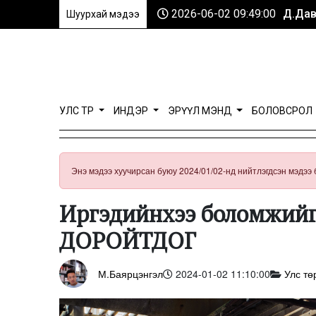
2026-06-02 09:49:00
Д.Дав
Шуурхай мэдээ
УЛС ТӨР
ИНДЭР
ЭРҮҮЛ МЭНД
БОЛОВСРОЛ
Энэ мэдээ хуучирсан буюу 2024/01/02-нд нийтлэгдсэн мэдээ 
Иргэдийнхээ боломжийг 
ДОРОЙТДОГ
М.Баярцэнгэл
2024-01-02 11:10:00
Улс тө