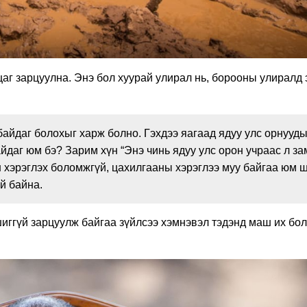
цаг зарцуулна. Энэ бол хуурай улирал нь, борооны улиралд 
байдаг болохыг харж болно. Гэхдээ яагаад ядуу улс орнууд
айдаг юм бэ? Зарим хүн “Энэ чинь ядуу улс орон учраас л з
н хэрэглэх боломжгүй, цахилгааны хэрэглээ муу байгаа юм 
үй байна.
шиггүй зарцуулж байгаа зүйлсээ хэмнэвэл тэдэнд маш их бо