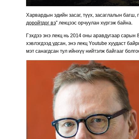
Харвардын эдийн засаг, түүх, засаглалын багш
доройтдог вэ
” лекцээс орчуулан хүргэж байна.
Гэхдээ энэ лекц нь 2014 оны аравдугаар сарын 8
хэвлэгдээд удсан, энэ лекц Youtube хуудаст бай
мэт санагдсан тул ийнхүү нийтэлж байгааг болгоо