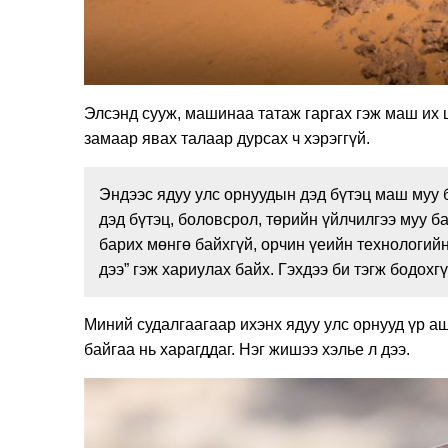
Элсэнд сууж, машинаа татаж гаргах гэж маш их 
замаар явах талаар дурсах ч хэрэггүй.
Эндээс ядуу улс орнуудын дэд бүтэц маш муу 
дэд бүтэц, боловсрол, төрийн үйлчилгээ муу б
барих мөнгө байхгүй, орчин үеийн технологий
дээ” гэж хариулах байх. Гэхдээ би тэгж бодохг
Миний судалгаагаар ихэнх ядуу улс орнууд үр а
байгаа нь харагддаг. Нэг жишээ хэлье л дээ.