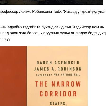
, профессор Жэймс Робинсоны TedX “
Яагаад үндэстнүүд уна
-ны өдрийнх гэдгийг та бүхэнд сануулъя. Хэдийгээр ном нь
ршаад олон жил болсон ч агуулгын хувьд яг л одоо бидэнд хэ
но уу.