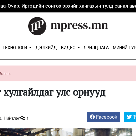
аа-Очир: Иргэдийн сонгох эрхийг хангахын тулд санал ава
ТЕХНОЛОГИ
ДЭЛХИЙД
ВИДЕО
ЯРИЛЦЛАГА
МИНИЙ ТУ
болно.
хулгайлдаг улс орнууд
Facebook
T
р
,
Нийтлэл
1