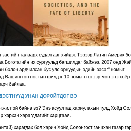
засгийн талаарх судалгааг хийдэг. Тэрээр Латин Америк б
а Боготагийн их сургуульд багшилдаг байжээ. 2007 онд Жэ
н болон ардчилсан бус улс орнуудын эдийн засаг” номыг
нд Вашингтон постын шилдэг 10 номын нэгээр мөн энэ хоёр
гарч байлаа.
ДЭСТНҮҮД УНАН ДОРОЙТДОГ ВЭ
хөгжилтэй байна вэ? Энэ асуултад хариулахын тулд Хойд Со
 хэрхэн харагддагийг харцгаая.
антай) харагдах бол харин Хойд Солонгост ганцхан газар гэ