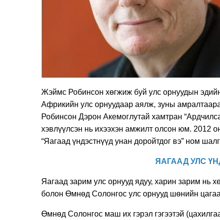
Жэймс Робинсон хөгжиж буй улс орнуудын эдийн 
Африкийн улс орнуудаар аялж, зуны амралтаара
Робинсон Дэрон Акемоглутай хамтран “Ардчилса
хэвлүүлсэн нь ихээхэн амжилт олсон юм. 2012 о
“Яагаад үндэстнүүд унан доройтдог вэ” ном шал
ЯАГААД УЛС ҮН
Яагаад зарим улс орнууд ядуу, харин зарим нь 
болон Өмнөд Солонгос улс орнууд шөнийн цагаар
Өмнөд Солонгос маш их гэрэл гэгээтэй (цахилга