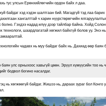
ахь тус улсын Ерөнхийлөгчийн ордон байх л даа.
уй байдаг хэд хэдэн шалтгаан бий. Магадгүй тэд лаа барих
цахилгаан хангалттай ч харин нүүрстөрөгчийн ялгаруулалты
ж болно. Гэхдээ надад илүү дээр тайлбар байна. Хойд Солон
 технологи, шаардлагатай хөгжил байхгүй болов уу. Энэ нь
хамааралтай.
ехнологийн чадавх нь муу байдаг байх нь. Дахиад өөр баян 
 баян улс орныхоос хавьгүй цөөн. Эрүүл хүмүүсийн тоо нь ч
ийг бодвол богино насалдаг.
тэц нь хөгжөөгүй байдаг. Жишээ нь, дараах зураг бол Конго 
ал.