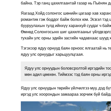
байна. Тэр ганц цахилгаантай газар нь Пьёнян д
Яагаад Хойд солонгос шөнийн цагаар хав харанх
романтик гэж боддог байж болох юм. Эсвэл тэд 
бууруулахын тулд ийнхүү харанхуй суудаг ч бай
Өмнөд Солонгосынх шиг цахилгааныг үйлдвэрлэх
тухайн улс орны эдийн засгийн чадавхаас шууд 
Тэгэхээр ядуу орнууд баян орноос ялгаатай нь т
ядуу улс орнуудыг харьцуулцгаая.
Ядуу улс орнуудын боловсролтой иргэдийн тоо
мөн адил цөөхөн. Тиймээс тэд баян орны иргэд
Ядуу улс орнуудын төрийн үйлчилгээ муу, дэд бү
иргэд улс хоорондын замаараа зорчиж буй байд