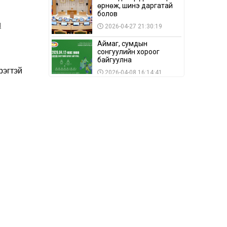
өрнөж, шинэ даргатай
болов
н
2026-04-27 21:30:19
Аймаг, сумдын
сонгуулийн хороог
байгуулна
рэгтэй
2026-04-08 16:14:41
Сонгуулийн хуулийн
зөрчил, шалгах,
шийдвэрлэх
ажиллагааны талаар
2026-04-08 16:09:26
хэлэлцлээ
“Дэлхийн мөнгөний
долоо хоног-2026” аян
Төв аймагт үргэлжилж
байна
2026-04-03 12:00:00
BTS-ийн тоглолтыг
Netflix дэлхий даяар
шууд дамжуулна
2026-03-08 16:04:00
14