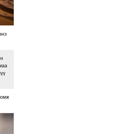
2026-01-06 14:05:00
УЧИРТАЙ: Венесуэлийн
Ерөнхийлөгч Н.Мадурог
АНУ барьчихсан нь ямар
учиртай юм бэ?
2026-01-04 19:00:00
энэ
2026 онд витамин,
нүүрний чийгшүүлэгч,
пробиотик зэрэгт МӨНГӨ
ҮРЭХЭЭ ЗОГСОО!
2026-01-02 11:40:00
ын
ШИЙДВЭР: Татварын
амаа
багц хуулийн
шүү
шинэчлэлийг УИХ-д
өргөн мэдүүлэхээр
2025-12-24 20:01:14
тогтлоо
Хавдар судлалын
ломж
үндэсний төв мэс
заслын эмчилгээндээ
робот ашиглахаар зэхэж
2025-12-23 10:36:32
байна
Ардчилсан намын
санхүүгийн тайлан ИЛ
БУС, ихэнх нам албан
ёсны сайтгүй