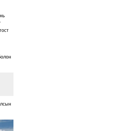
Улстөрд хэн мөнгө
төлдөг вэ буюу
 нь
мөнгөний мөрийг
цахимаар мөшгих нь
г
2026-02-11 15:09:00
гост
СЕХ: Улс төрийн 6 намыг
идэвхгүйд тооцуулах
асуудлаар Дээд шүүхэд
мэдээлэл хүргүүлнэ
2026-02-11 11:50:00
болон
Эпштэйний файлууд:
Х.Баттулгатай
холбоотой имэйлийн
илэрцүүд олдлоо
2026-02-03 10:30:00
Улс төрийн нам ЯАГААД
ХЭРЭГТЭЙ вэ?
2026-02-02 12:00:00
улсын
Ерөнхий сайд
Г.Занданшатар Монгол
Улсыг ямар
байгууллагат нэгтгэв?
2026-01-23 13:59:00