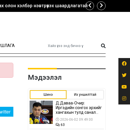
х олон хэлбэр нэвтрүүлэх шаардлагатай
РШЛАГА
Мэдээлэл
Шинэ
Их уншилттай
Д.Даваа-Очир:
Иргэдийн сонгох эрхийг
witter
хангахын тулд санал
авах олон хэлбэр
2026-06-02 09:49:00
нэвтрүүлэх
63
шаардлагатай