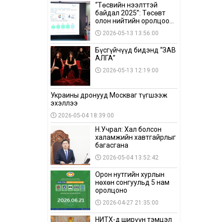
“Төсвийн нээлттэй
байдал 2025”: Төсөвт
олон нийтийн оролцоо
бага байна
2026-05-13 13:56:00
Бүсгүйчүүд бидэнд “ЗАВ
АЛГА”
2026-05-13 12:19:00
Украины дронууд Москваг түгшээж
эхэллээ
2026-05-04 18:39:00
Н.Учрал: Хал болсон
халамжийн хавтгайрлыг
багасгана
2026-05-04 13:52:42
Орон нутгийн хурлын
нөхөн сонгуульд 5 нам
оролцоно
2026-04-27 21:35:00
НИТХ-д ширүүн тэмцэл