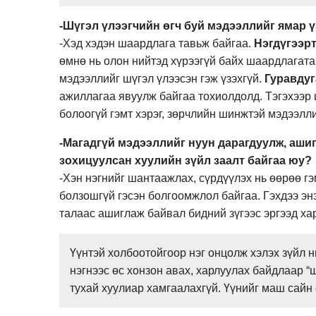
-Шүгэл үлээгчийн өгч буй мэдээллийг ямар ү
-Хэд хэдэн шаардлага тавьж байгаа.
Нэгдүгээр
өмнө нь олон нийтэд хүрээгүй байх шаардлагат
мэдээллийг шүгэл үлээсэн гэж үзэхгүй.
Гуравдуг
ажиллагаа явуулж байгаа тохиолдолд. Тэгэхээр 
болоогүй гэмт хэрэг, зөрчлийн шинжтэй мэдээлл
-Магадгүй мэдээллийг нуун дарагдуулж, ашиг
зохицуулсан хуулийн зүйл заалт байгаа юу?
-Хэн нэгнийг шантаажлах, сүрдүүлэх нь өөрөө г
болзошгүй гэсэн болгоомжлол байгаа. Гэхдээ энэ
талаас ашиглаж байвал бидний зүгээс эргээд ха
Үүнтэй холбоотойгоор нэг онцолж хэлэх зүйл н
нэгнээс өс хонзон авах, харлуулах байдлаар “
тухай хуулиар хамгаалахгүй. Үүнийг маш сайн 