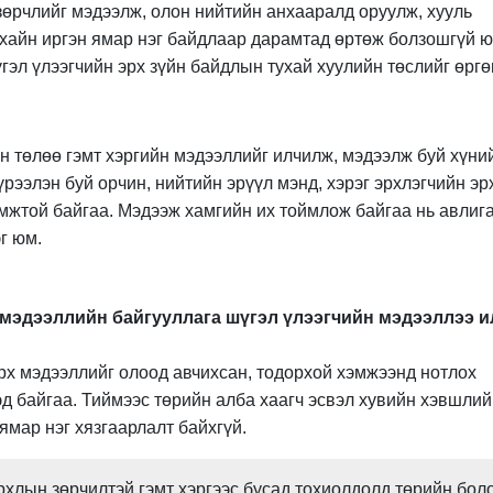
зөрчлийг мэдээлж, олон нийтийн анхааралд оруулж, хууль
ухайн иргэн ямар нэг байдлаар дарамтад өртөж болзошгүй ю
гэл үлээгчийн эрх зүйн байдлын тухай хуулийн төслийг өргө
 төлөө гэмт хэргийн мэдээллийг илчилж, мэдээлж буй хүни
хүрээлэн буй орчин, нийтийн эрүүл мэнд, хэрэг эрхлэгчийн эр
мжтой байгаа. Мэдээж хамгийн их тоймлож байгаа нь авлига
г юм.
л мэдээллийн байгууллага шүгэл үлээгчийн мэдээллээ и
арх мэдээллийг олоод авчихсан, тодорхой хэмжээнд нотлох
эд байгаа. Тиймээс төрийн алба хаагч эсвэл хувийн хэвшли
ямар нэг хязгаарлалт байхгүй.
рхлын зөрчилтэй гэмт хэргээс бусад тохиолдолд төрийн бол