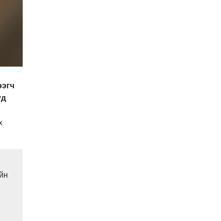
2026-01-06 14:05:00
УЧИРТАЙ: Венесуэлийн
Ерөнхийлөгч Н.Мадурог
АНУ барьчихсан нь ямар
учиртай юм бэ?
2026-01-04 19:00:00
2026 онд витамин,
нүүрний чийгшүүлэгч,
пробиотик зэрэгт МӨНГӨ
ээгч
ҮРЭХЭЭ ЗОГСОО!
2026-01-02 11:40:00
уд
ШИЙДВЭР: Татварын
багц хуулийн
х
шинэчлэлийг УИХ-д
өргөн мэдүүлэхээр
2025-12-24 20:01:14
тогтлоо
Хавдар судлалын
үндэсний төв мэс
заслын эмчилгээндээ
ийн
робот ашиглахаар зэхэж
2025-12-23 10:36:32
байна
Ардчилсан намын
санхүүгийн тайлан ИЛ
БУС, ихэнх нам албан
ёсны сайтгүй