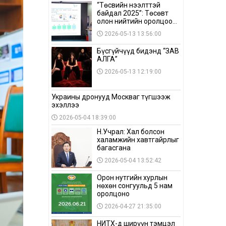
“Төсвийн нээлттэй
байдал 2025”: Төсөвт
олон нийтийн оролцоо
бага байна
2026-05-13 13:56:00
Бүсгүйчүүд бидэнд “ЗАВ
АЛГА”
2026-05-13 12:19:00
Украины дронууд Москваг түгшээж
эхэллээ
2026-05-04 18:39:00
Н.Учрал: Хал болсон
халамжийн хавтгайрлыг
багасгана
2026-05-04 13:52:42
Орон нутгийн хурлын
нөхөн сонгуульд 5 нам
оролцоно
2026-04-27 21:35:00
НИТХ-д ширүүн тэмцэл