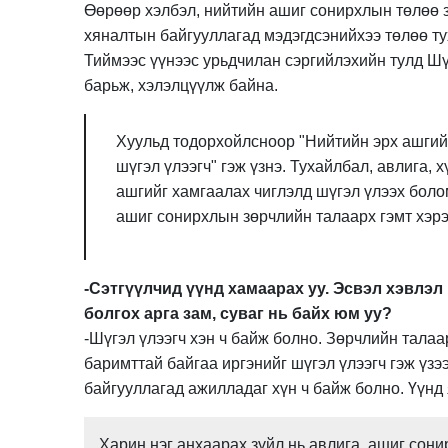
Өөрөөр хэлбэл, нийтийн ашиг сонирхлын төлөө 
хяналтын байгууллагад мэдэгдсэнийхээ төлөө т
Тиймээс үүнээс урьдчилан сэргийлэхийн тулд Шү
барьж, хэлэлцүүлж байна.
Хуульд тодорхойлсноор "Нийтийн эрх ашгийн
шүгэл үлээгч" гэж үзнэ. Тухайлбал, авлига, 
ашгийг хамгаалах чиглэлд шүгэл үлээх боло
ашиг сонирхлын зөрчлийн талаарх гэмт хэрэ
-Сэтгүүлчид үүнд хамаарах уу. Эсвэл хэвлэ
болгох арга зам, суваг нь байх юм уу?
-Шүгэл үлээгч хэн ч байж болно. Зөрчлийн тала
баримттай байгаа иргэнийг шүгэл үлээгч гэж үзэ
байгууллагад ажилладаг хүн ч байж болно. Үүнд 
Харин нэг анхаарах зүйл нь авлига, ашиг сони