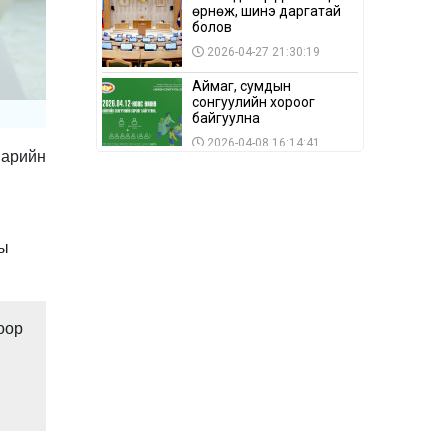
өрнөж, шинэ даргатай
болов
2026-04-27 21:30:19
Аймаг, сумдын
сонгуулийн хороог
байгуулна
2026-04-08 16:14:41
нарийн
Сонгуулийн хуулийн
зөрчил, шалгах,
шийдвэрлэх
ажиллагааны талаар
2026-04-08 16:09:26
хэлэлцлээ
ны
“Дэлхийн мөнгөний
долоо хоног-2026” аян
Төв аймагт үргэлжилж
байна
2026-04-03 12:00:00
оор
BTS-ийн тоглолтыг
Netflix дэлхий даяар
шууд дамжуулна
2026-03-08 16:04:00
14