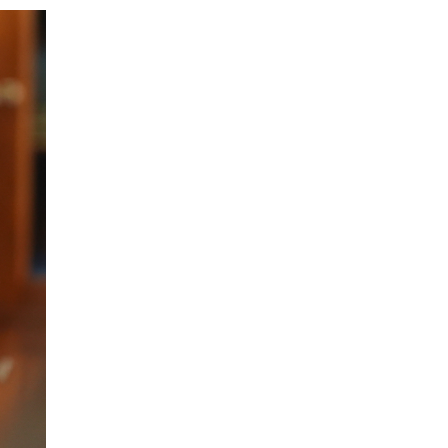
Хятад-Төвөдийн
асуудал: Далай лам ба Х
Богд
2026-01-20 11:30:00
Намын үйл ажиллагаа,
санхүүгийн ил тод
байдлыг сайжруулах
замаар авлигаас
2026-01-19 14:15:00
урьдчилан сэргийлэхэд
хамтран ажиллана
Х.Нямбаатарыг
огцруулах эрх мэдэл
Г.Занданшатар болон
НИТХ-д бий
2026-01-19 13:30:00
1
У.Отгонбаяр тэргүүтэй
“ардчилалд
заналхийлэгч” УИХ-ын
гишүүд
2026-01-12 10:00:00
2
Моксватаймс: 2026 онд
“Дайн, өсөлтгүй эдийн
засаг, өндөр татвар”