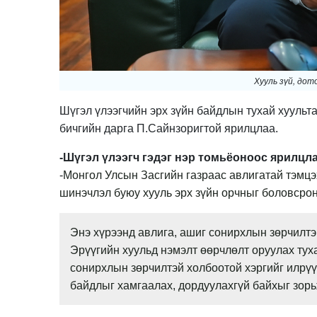
Хууль зүй, до
Шүгэл үлээгчийн эрх зүйн байдлын тухай хуульт
бичгийн дарга П.Сайнзоригтой ярилцлаа.
-Шүгэл үлээгч гэдэг нэр томьёоноос ярилцла
-
Монгол Улсын Засгийн газраас авлигатай тэмцэ
шинэчлэл буюу хууль эрх зүйн орчныг боловсрон
Энэ хүрээнд авлига, ашиг сонирхлын зөрчилтэй
Эрүүгийн хуульд нэмэлт өөрчлөлт оруулах туха
сонирхлын зөрчилтэй холбоотой хэргийг илрүү
байдлыг хамгаалах, дордуулахгүй байхыг зорь