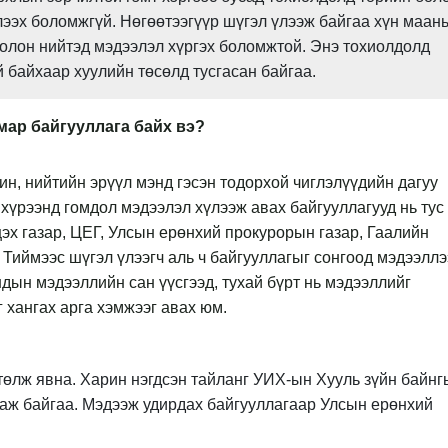
ээх боломжгүй. Нөгөөтээгүүр шүгэл үлээж байгаа хүн маан
олон нийтэд мэдээлэл хүргэх боломжтой. Энэ тохиолдолд
 байхаар хуулийн төсөлд тусгасан байгаа.
мар байгууллага байх вэ?
ин, нийтийн эрүүл мэнд гэсэн тодорхой чиглэлүүдийн дагуу
 хүрээнд гомдол мэдээлэл хүлээж авах байгууллагууд нь тус
цэх газар, ЦЕГ, Улсын ерөнхий прокурорын газар, Гаалийн
 Тиймээс шүгэл үлээгч аль ч байгууллагыг сонгоод мэдээллэ
дын мэдээллийн сан үүсгээд, тухай бүрт нь мэдээллийг
 хангах арга хэмжээг авах юм.
төлж явна. Харин нэгдсэн тайланг УИХ-ын Хууль зүйн байнг
гаж байгаа. Мэдээж удирдах байгууллагаар Улсын ерөнхий