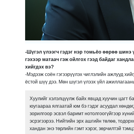
-Шүгэл үлээгч гэдэг нэр томьёо өөрөө шинэ 
гэхээр матаач гэж ойлгох гээд байдаг хандл
хийгдэх вэ?
-Мэдээж соён гэгээрүүлэх чиглэлийн ажлууд хий
ёстой шүү дээ. Мөн шүгэл үлээх үйл ажиллагааны
Хуулийг хэлэлцүүлж байх явцад хуучин цагт ба
юугаараа ялгаатай юм бэ гэдэг асуудал хөндөгд
зорилгоор эсвэл баримт нотолгоогүйгээр хүний
эсрэгээрээ. Нийтийн эрх ашгийн төлөө, тодор
хандан энэ төрлийн гэмт хэрэг, зөрчилтэй тэмц