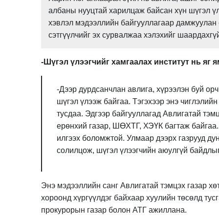
албаны нууцтай харилцаж байсан хүн шүгэл үл
хэвлэл мэдээллийн байгууллагаар дамжуулан 
сэтгүүлчийг эх сурвалжаа хэлэхийг шаардахгүй
-Шүгэл үлээгчийг хамгаалах институт
нь яг я
-Дээр дурдсанчлан авлига, хүрээлэн буй орч
шүгэл үлээж байгаа. Тэгэхээр энэ чиглэлийн
тусдаа. Эдгээр байгууллагад Авлигатай тэм
ерөнхий газар, ШӨХТГ, ХЭҮК багтаж байгаа.
илгээх боломжтой. Улмаар дээрх газрууд дун
солилцож, шүгэл үлээгчийн аюулгүй байдлыг
Энэ мэдээллийн санг Авлигатай тэмцэх газар хө
хороонд хүргүүлдэг байхаар хуулийн төсөлд тус
прокурорын газар болон АТГ ажиллана.