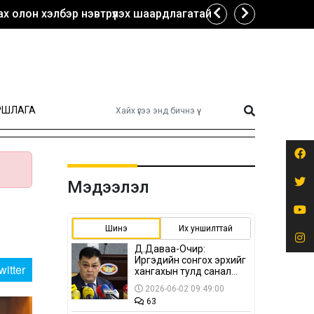
х олон хэлбэр нэвтрүүлэх шаардлагатай
РШЛАГА
Мэдээлэл
Шинэ
Их уншилттай
Д.Даваа-Очир:
Иргэдийн сонгох эрхийг
witter
хангахын тулд санал
авах олон хэлбэр
2026-06-02 09:49:00
нэвтрүүлэх
63
шаардлагатай