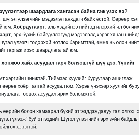
зүүлэлтээр шаардлага хангасан байна гэж үзэх вэ?
т
, шүгэл үлээгчийн мэдээлэл анхдагч байх ёстой. Өөрөөр хэл
ай юм.
Хоёрдугаарт
, аль хэдийнээ нийтэд илэрхий ил болчи
аарт
, эрх бүхий байгууллагууд мэдээлэлд хэрэг хянан шийд
шүгэл үлээгч тодорхой нотлох баримттай, өмнө нь олон нийт
ийг гаргаж ирэх шаардлагатай юм.
 хонжоо хайх асуудал гарч болзошгүй шүү дээ. Үүнийг
эмт хэргийн шинжтэй. Тиймээс хуулийг буруугаар ашиглаж
 өөрөө хоёр талтай асуудал юм. Хэрэв үнэхээр хуулийг бур
риуцлага тооцох асуудал ярих боломжтой.
ь өөрийн болон хамаарал бүхий этгээддээ давуу тал олгох, 
шүгэл үлээж” буй этгээдийг Шүгэл үлээгчийн эрх зүйн байдл
ойлгох хэрэгтэй.