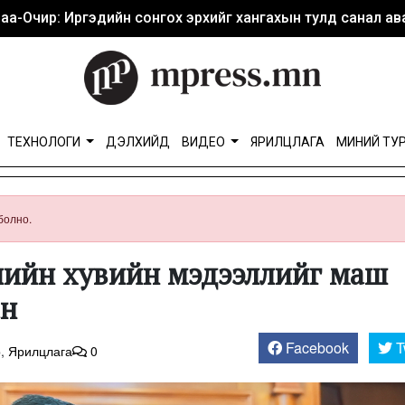
аа-Очир: Иргэдийн сонгох эрхийг хангахын тулд санал ава
ТЕХНОЛОГИ
ДЭЛХИЙД
ВИДЕО
ЯРИЛЦЛАГА
МИНИЙ ТУ
болно.
эгчийн хувийн мэдээллийг маш
ан
Facebook
T
р
,
Ярилцлага
0