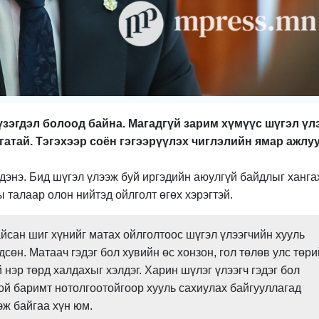
үзэгдэл болоод байна. Магадгүй зарим хүмүүс шүгэл үл
агатай. Тэгэхээр соён гэгээрүүлэх чиглэлийн ямар ажлу
гдэнэ. Бид шүгэл үлээж буй иргэдийн аюулгүй байдлыг ханга
 талаар олон нийтэд ойлголт өгөх хэрэгтэй.
йсан шиг хүнийг матах ойлголтоос шүгэл үлээгчийн хууль
сөн. Матаач гэдэг бол хувийн өс хонзон, гол төлөв улс төр
 нэр төрд халдахыг хэлдэг. Харин шүлэг үлээгч гэдэг бол
хой баримт нотолгоотойгоор хууль сахиулах байгууллагад
эж байгаа хүн юм.