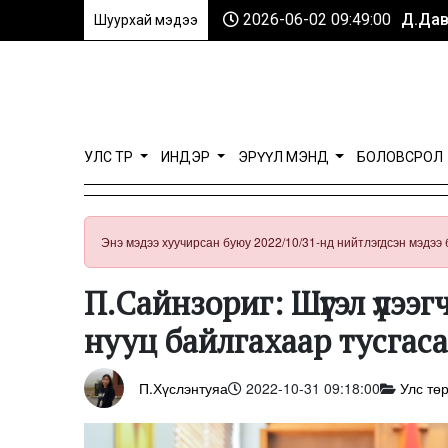
2026-06-02 09:49:00
Д.Дав
Шуурхай мэдээ
УЛС ТӨР
ИНДЭР
ЭРҮҮЛ МЭНД
БОЛОВСРОЛ
Энэ мэдээ хуучирсан буюу 2022/10/31-нд нийтлэгдсэн мэдээ 
П.Сайнзориг: Шүгэл үлэ
нууц байлгахаар тусгас
П.Хүслэнтуяа
2022-10-31 09:18:00
Улс тө