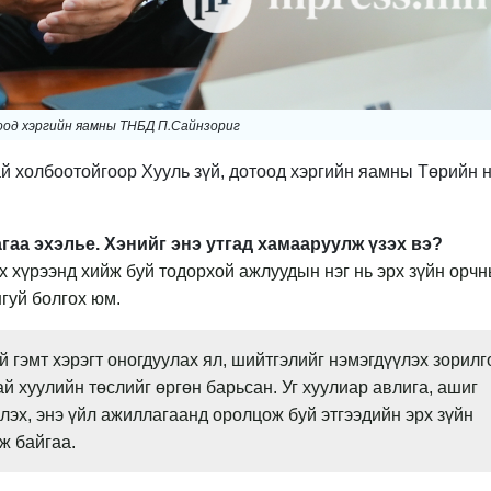
тоод хэргийн яамны ТНБД П.Сайнзориг
ай холбоотойгоор Хууль зүй, дотоод хэргийн яамны Төрийн 
гаа эхэлье. Хэнийг энэ утгад хамааруулж үзэх вэ?
х хүрээнд хийж буй тодорхой ажлуудын нэг нь эрх зүйн орч
гуй болгох юм.
 гэмт хэрэгт оногдуулах ял, шийтгэлийг нэмэгдүүлэх зорилг
й хуулийн төслийг өргөн барьсан. Уг хуулиар авлига, ашиг
лэх, энэ үйл ажиллагаанд оролцож буй этгээдийн эрх зүйн
ж байгаа.